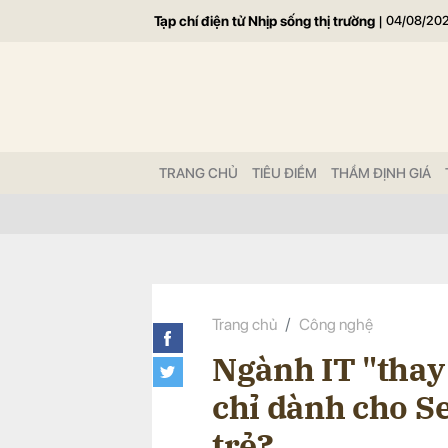
Tạp chí điện tử Nhịp sống thị trường
|
04/08/20
Gửi 
TRANG CHỦ
TIÊU ĐIỂM
THẨM ĐỊNH GIÁ
Trang chủ
Công nghệ
Ngành IT "thay 
chỉ dành cho Se
trẻ?