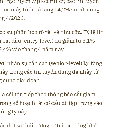
m trực tuyến ZipRecruiter, các tin tuyển
ọc máy tính đã tăng 14,2% so với cùng
ng 4/2026.
 có sự phân hóa rõ rệt về nhu cầu. Tỷ lệ tin
bắt đầu (entry-level) đã giảm từ 8,1%
7,4% vào tháng 4 năm nay.
ới nhân sự cấp cao (senior-level) lại tăng
ày trong các tin tuyển dụng đã nhảy từ
 cùng giai đoạn.
là cái tên tiếp theo thông báo cắt giảm
rong kế hoạch tái cơ cấu để tập trung vào
công ty này.
ác đợt sa thải tương tự tại các "ông lớn"