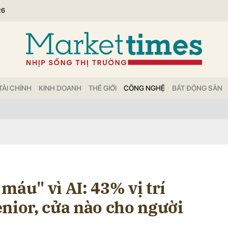
26
bình luận
TÀI CHÍNH
KINH DOANH
THẾ GIỚI
CÔNG NGHỆ
BẤT ĐỘNG SẢN
Hủy
G
máu" vì AI: 43% vị trí
nior, cửa nào cho người