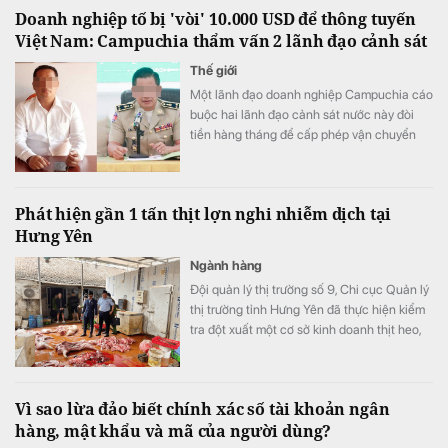
Doanh nghiệp tố bị 'vòi' 10.000 USD để thông tuyến
Việt Nam: Campuchia thẩm vấn 2 lãnh đạo cảnh sát
Thế giới
Một lãnh đạo doanh nghiệp Campuchia cáo
buộc hai lãnh đạo cảnh sát nước này đòi
tiền hàng tháng để cấp phép vận chuyển
gia súc qua biên giới.
Phát hiện gần 1 tấn thịt lợn nghi nhiễm dịch tại
Hưng Yên
Ngành hàng
Đội quản lý thị trường số 9, Chi cục Quản lý
thị trường tỉnh Hưng Yên đã thực hiện kiểm
tra đột xuất một cơ sở kinh doanh thịt heo,
trong đó 7/9 mẫu xét nghiệm dương tính với
vi rút Dịch tả lợn châu Phi.
Vì sao lừa đảo biết chính xác số tài khoản ngân
hàng, mật khẩu và mã của người dùng?