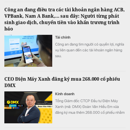
bàn giao căn hộ cho khách hàng.
Công an đang điều tra các tài khoản ngân hàng ACB,
VPBank, Nam A Bank,... sau đây: Người từng phát
sinh giao dịch, chuyển tiền vào khẩn trương trình
báo
Tài chính
Công an đang tìm người có quyền lợi, nghĩa
vụ liên quan đến các tài khoản ngân hàng
sau.
CEO Điện Máy Xanh đăng ký mua 268.000 cổ phiếu
DMX
Kinh doanh
Tổng Giám đốc CTCP Đầu tư Điện Máy
Xanh (mã: DMX) Đoàn Văn Hiểu Em vừa
đăng ký mua thêm 268.000 cổ phiếu nhằm
tăng tỷ lệ sở hữu tại doanh nghiệp.