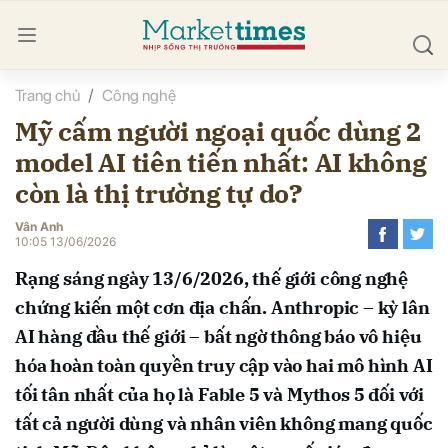
Trang chủ
Công nghệ
bình luận
Mỹ cấm người ngoại quốc dùng 2
model AI tiên tiến nhất: AI không
còn là thị trường tự do?
Vân Anh
10:05 13/06/2026
Rạng sáng ngày 13/6/2026, thế giới công nghệ
Hủy
G
chứng kiến một cơn địa chấn. Anthropic – kỳ lân
AI hàng đầu thế giới – bất ngờ thông báo vô hiệu
hóa hoàn toàn quyền truy cập vào hai mô hình AI
tối tân nhất của họ là Fable 5 và Mythos 5 đối với
tất cả người dùng và nhân viên không mang quốc