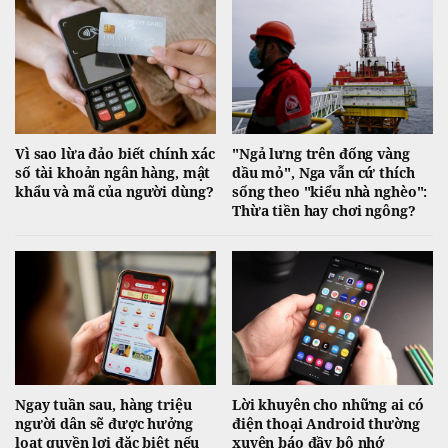
Vì sao lừa đảo biết chính xác
"Ngả lưng trên đống vàng
số tài khoản ngân hàng, mật
dầu mỏ", Nga vẫn cứ thích
khẩu và mã của người dùng?
sống theo "kiểu nhà nghèo":
Thừa tiền hay chơi ngông?
Ngay tuần sau, hàng triệu
Lời khuyên cho những ai có
người dân sẽ được hưởng
điện thoại Android thường
loạt quyền lợi đặc biệt nếu
xuyên báo đầy bộ nhớ