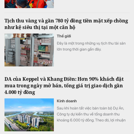
Tịch thu vàng và gần 780 tỷ đồng tiền mặt xếp chồng
như kệ siêu thị tại một căn hộ
Thế giới
Đây là một trong những vụ tịch thu tài sản
lớn trong thời gian gần đây.
DA của Keppel và Khang Điền: Hơn 90% khách đặt
mua trong ngày mở bán, tổng giá trị giao dịch gần
4.000 tỷ đồng
Kinh doanh
Sau khi hoàn tất việc bán toàn bộ Dự Án,
Công ty dự kiến thu về tổng doanh thu
khoảng 6.000 tỷ đồng. Theo đó, lợi nhuận
mang lại khoảng 2.000 tỷ đồng sẽ được ghi
nhận trong năm 2027 sau khi hoàn tất việc