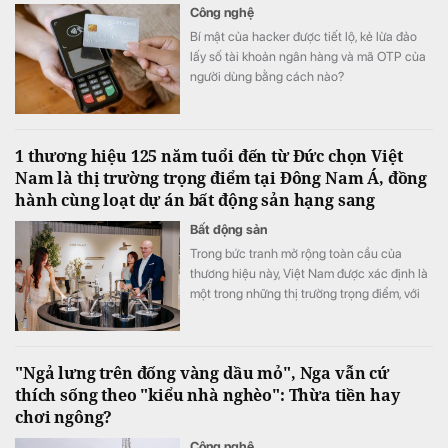
Công nghệ
Bí mật của hacker được tiết lộ, kẻ lừa đảo
lấy số tài khoản ngân hàng và mã OTP của
người dùng bằng cách nào?
1 thương hiệu 125 năm tuổi đến từ Đức chọn Việt
Nam là thị trường trọng điểm tại Đông Nam Á, đồng
hành cùng loạt dự án bất động sản hạng sang
Bất động sản
Trong bức tranh mở rộng toàn cầu của
thương hiệu này, Việt Nam được xác định là
một trong những thị trường trọng điểm, với
chiến lược đầu tư và mở rộng hiện diện
trong dài hạn.
"Ngả lưng trên đống vàng dầu mỏ", Nga vẫn cứ
thích sống theo "kiểu nhà nghèo": Thừa tiền hay
chơi ngông?
Công nghệ