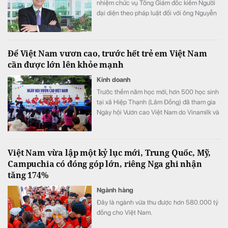
nhiệm chức vụ Tổng Giám đốc kiêm Người
đại diện theo pháp luật đối với ông Nguyễn
Văn Hùng Cường.
Để Việt Nam vươn cao, trước hết trẻ em Việt Nam
cần được lớn lên khỏe mạnh
Kinh doanh
Trước thềm năm học mới, hơn 500 học sinh
tại xã Hiệp Thạnh (Lâm Đồng) đã tham gia
Ngày hội Vươn cao Việt Nam do Vinamilk và
Quỹ Bảo trợ Trẻ em Việt Nam tổ chức.
Việt Nam vừa lập một kỷ lục mới, Trung Quốc, Mỹ,
Campuchia có đóng góp lớn, riêng Nga ghi nhận
tăng 174%
Ngành hàng
Đây là ngành vừa thu được hơn 580.000 tỷ
đồng cho Việt Nam.