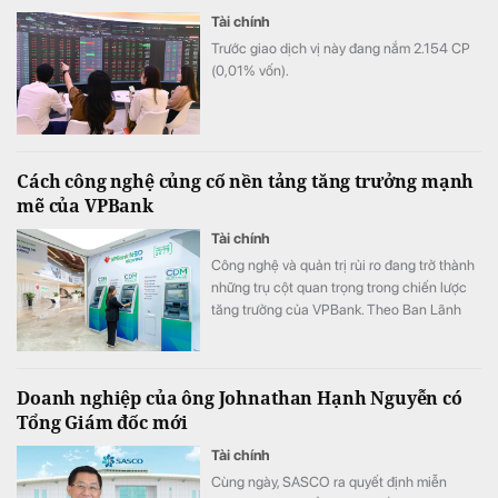
Tài chính
Trước giao dịch vị này đang nắm 2.154 СР
(0,01% vốn).
Cách công nghệ củng cố nền tảng tăng trưởng mạnh
mẽ của VPBank
Tài chính
Công nghệ và quản trị rủi ro đang trở thành
những trụ cột quan trọng trong chiến lược
tăng trưởng của VPBank. Theo Ban Lãnh
đạo ngân hàng, việc tiếp tục đầu tư vào các
mô hình tín dụng, dữ liệu và đội ngũ sẽ giúp
ngân hàng mở rộng không gian tăng trưởng
Doanh nghiệp của ông Johnathan Hạnh Nguyễn có
nhưng vẫn duy trì chất lượng.
Tổng Giám đốc mới
Tài chính
Cùng ngày, SASCO ra quyết định miễn