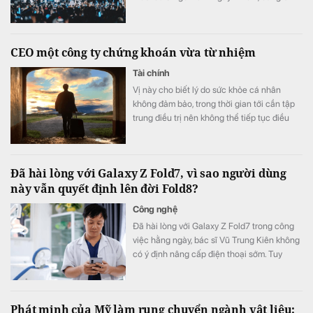
concert đều được lên lịch phát sóng từ nửa
cuối năm.
CEO một công ty chứng khoán vừa từ nhiệm
Tài chính
Vị này cho biết lý do sức khỏe cá nhân
không đảm bảo, trong thời gian tới cần tập
trung điều trị nên không thể tiếp tục điều
hành.
Đã hài lòng với Galaxy Z Fold7, vì sao người dùng
này vẫn quyết định lên đời Fold8?
Công nghệ
Đã hài lòng với Galaxy Z Fold7 trong công
việc hằng ngày, bác sĩ Vũ Trung Kiên không
có ý định nâng cấp điện thoại sớm. Tuy
nhiên, Galaxy Z Fold8 vẫn khiến anh quyết
định đặt cọc sớm sau khi ra mắt nhờ những
thay đổi đánh trúng nhu cầu sử dụng thực
Phát minh của Mỹ làm rung chuyển ngành vật liệu:
tế.