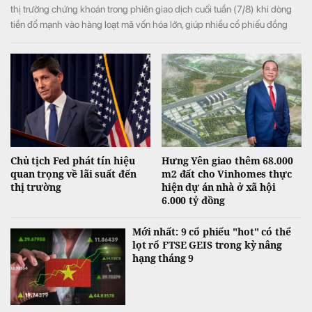
thị trường chứng khoán trong phiên giao dịch cuối tuần (7/8) khi dòng
tiền đổ mạnh vào hàng loạt mã vốn hóa lớn, giúp nhiều cổ phiếu đồng
loạt tăng kịch trần và đưa VN-Index đảo chiều tăng điểm sau khi mở cửa
trong sắc đỏ.
Chủ tịch Fed phát tín hiệu
Hưng Yên giao thêm 68.000
quan trọng về lãi suất đến
m2 đất cho Vinhomes thực
thị trường
hiện dự án nhà ở xã hội
6.000 tỷ đồng
Mới nhất: 9 cổ phiếu "hot" có thể
lọt rổ FTSE GEIS trong kỳ nâng
hạng tháng 9