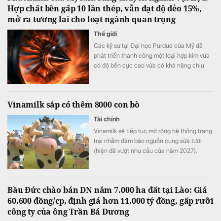
Hợp chất bền gấp 10 lần thép, vẫn đạt độ dẻo 15%,
mở ra tương lai cho loạt ngành quan trọng
Thế giới
Các kỹ sư tại Đại học Purdue của Mỹ đã
phát triển thành công một loại hợp kim vừa
có độ bền cực cao vừa có khả năng chịu
biến dạng tốt.
Vinamilk sắp có thêm 8000 con bò
Tài chính
Vinamilk sẽ tiếp tục mở rộng hệ thống trang
trại nhằm đảm bảo nguồn cung sữa tươi
(hiện đã vượt nhu cầu của năm 2027).
Bầu Đức chào bán DN nắm 7.000 ha đất tại Lào: Giá
60.600 đồng/cp, định giá hơn 11.000 tỷ đồng, gấp rưỡi
công ty của ông Trần Bá Dương