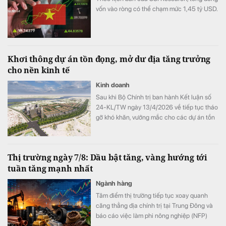
vốn vào ròng có thể chạm mức 1,45 tỷ USD.
Khơi thông dự án tồn đọng, mở dư địa tăng trưởng
cho nền kinh tế
Kinh doanh
Sau khi Bộ Chính trị ban hành Kết luận số
24-KL/TW ngày 13/4/2026 về tiếp tục tháo
gỡ khó khăn, vướng mắc cho các dự án tồn
đọng kéo dài, nhiều địa phương trên cả
nước đã khẩn trương rà soát, phân loại và
xây dựng lộ trình xử lý các dự án chậm triển
Thị trường ngày 7/8: Dầu bật tăng, vàng hướng tới
khai.
tuần tăng mạnh nhất
Ngành hàng
Tâm điểm thị trường tiếp tục xoay quanh
căng thẳng địa chính trị tại Trung Đông và
báo cáo việc làm phi nông nghiệp (NFP)
của Mỹ. Giá dầu tăng trở lại do lo ngại về eo