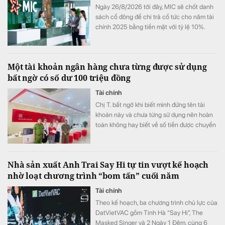
Ngày 26/8/2026 tới đây, MIC sẽ chốt danh
sách cổ đông để chi trả cổ tức cho năm tài
chính 2025 bằng tiền mặt với tỷ lệ 10%.
Một tài khoản ngân hàng chưa từng được sử dụng
bất ngờ có số dư 100 triệu đồng
Tài chính
Chị T. bất ngờ khi biết mình đứng tên tài
khoản này và chưa từng sử dụng nên hoàn
toàn không hay biết về số tiền được chuyển
khoản vào.
Nhà sản xuất Anh Trai Say Hi tự tin vượt kế hoạch
nhờ loạt chương trình “bom tấn” cuối năm
Tài chính
Theo kế hoạch, ba chương trình chủ lực của
DatVietVAC gồm Tinh Hà “Say Hi”, The
Masked Singer và 2 Ngày 1 Đêm, cùng 6