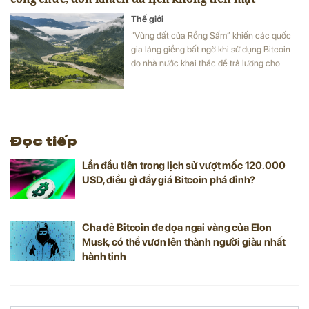
Thế giới
“Vùng đất của Rồng Sấm” khiến các quốc
gia láng giềng bất ngờ khi sử dụng Bitcoin
do nhà nước khai thác để trả lương cho
công chức và thu hút làn sóng khách du
lịch mới.
Đọc tiếp
Lần đầu tiên trong lịch sử vượt mốc 120.000
USD, điều gì đẩy giá Bitcoin phá đỉnh?
Cha đẻ Bitcoin đe dọa ngai vàng của Elon
Musk, có thể vươn lên thành người giàu nhất
hành tinh