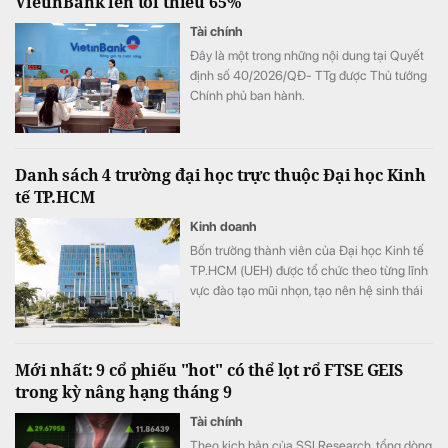
VietinBank lên tối thiểu 65%
Tài chính
Đây là một trong những nội dung tại Quyết
định số 40/2026/QĐ- TTg được Thủ tướng
Chính phủ ban hành.
Danh sách 4 trường đại học trực thuộc Đại học Kinh
tế TP.HCM
Kinh doanh
Bốn trường thành viên của Đại học Kinh tế
TP.HCM (UEH) được tổ chức theo từng lĩnh
vực đào tạo mũi nhọn, tạo nên hệ sinh thái
giáo dục đa ngành của nhà trường.
Mới nhất: 9 cổ phiếu "hot" có thể lọt rổ FTSE GEIS
trong kỳ nâng hạng tháng 9
Tài chính
Theo kịch bản của SSI Research, tổng dòng