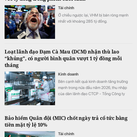
Tài chính
Ở chiều ngược lại, VHM bị bán ròng mạnh
nhất với khoảng 285 tỷ đồng.
Loạt lãnh đạo Đạm Cà Mau (DCM) nhận thù lao
“khủng”, có người bình quân vượt 1 tỷ đồng mỗi
tháng
Kinh doanh
Bên cạnh kết quả kinh doanh tăng trưởng
mạnh trong nửa đầu năm 2026, thu nhập
của dàn lãnh đạo CTCP - Tổng Công ty
Phân bón Dầu khí Cà Mau (Đạm Cà Mau,
HoSE: DCM) cũng tăng vọt so với cùng kỳ
năm trước. Có lãnh đạo nhận thù lao hơn 4
Bảo hiểm Quân đội (MIC) chốt ngày trả cổ tức bằng
tỷ đồng chỉ sau 6 tháng, đặc biệt có trường
tiền mặt tỷ lệ 10%
hợp bình quân vượt 1 tỷ đồng mỗi tháng.
Tài chính