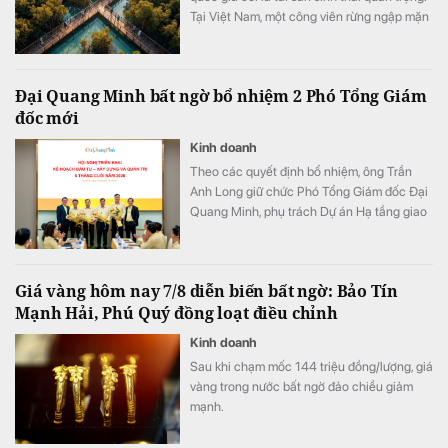
Tại Việt Nam, một công viên rừng ngập mặn
quy mô khoảng 800 ha đang được quy
hoạch trong đại đô thị Hạ Long Xanh,
Quảng Ninh.
Đại Quang Minh bất ngờ bổ nhiệm 2 Phó Tổng Giám
đốc mới
Kinh doanh
Theo các quyết định bổ nhiệm, ông Trần
Anh Long giữ chức Phó Tổng Giám đốc Đại
Quang Minh, phụ trách Dự án Hạ tầng giao
thông; ông Nguyễn Phi Hùng giữ chức Phó
Tổng Giám đốc Đại Quang Minh, phụ trách
Thi công xây dựng Bất động sản & Khu đô
Giá vàng hôm nay 7/8 diễn biến bất ngờ: Bảo Tín
thị - Khu công nghiệp.
Mạnh Hải, Phú Quý đồng loạt điều chỉnh
Kinh doanh
Sau khi chạm mốc 144 triệu đồng/lượng, giá
vàng trong nước bất ngờ đảo chiều giảm
mạnh.