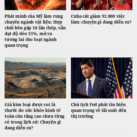
Phát minh của Mỹ làm rung
Cuba cắt giảm 92.000 việc
chuyển ngành vật liệu: Hợp
làm: chuyện gì đang diễn ra?
chất bền gấp 10 lần thép, vẫn
đạt độ dẻo 15%, mở ra
tương lai cho loạt ngành
quan trọng
Giá kim loại được coi là
Chủ tịch Fed phát tín hiệu
thước đo sức khỏe kinh tế
quan trọng về lãi suất đến
toàn cầu tăng cao chưa từng
thị trường
có trong lịch sử: Chuyện gì
đang diễn ra?