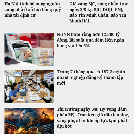
Hà Nội tính bổ sung nguồn
Giá vàng SJC, vàng nhẫn trơn
cung nhà ở xã hội bằng quỹ
ngày 3/8 tại SJC, DOJI, PNJ,
nhà tái định cư
Bảo Tín Minh Châu, Bảo Tín
Mạnh Hải,...
NHNN bơm ròng hơn 12.300 tỷ
đồng, lãi suất qua đêm liên ngân
hàng vọt lên 6%
Trong 7 tháng qua có 187,2 nghìn
doanh nghiệp đăng ký thành lập
mới
Thị trường ngày 3/8: Hy vọng đàm
phán Mỹ - Iran kéo giá dầu lao dốc,
vàng phục hồi khi áp lực lạm phát
dịu bớt