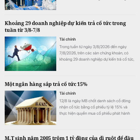
phẫu thuật robot từ xa hai chiều đầu tiên tại
Việt Nam.
Khoảng 29 doanh nghiệp dự kiến trả cổ tức trong
tuần từ 3/8-7/8
Tài chính
Trong tuần từ ngày 3/8/2026 đến ngày
7/8/2026, trên các sàn chứng khoán, có
khoảng 29 doanh nghiệp dự kiến trả cổ tức,
trong đó, Cơ khí Phổ Yên trả cổ tức bằng
tiền tỷ lệ lên đến 100%.
Một ngân hàng sắp trả cổ tức 15%
Tài chính
12/8 là ngày MB chốt danh sách cổ đông
nhận cổ tức bằng cổ phiếu tỷ lệ 15% và
thực hiện quyền mua cổ phiếu phát hành
thêm.
M.T sinh năm 2005 trộm 1 tỷ đồng của dì ruột để đầu