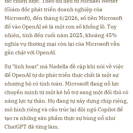
tác chiến lược. Theo dữ liệu từ Michael Wetter
(Giám đốc phát triển doanh nghiệp của
Microsoft), đến tháng 6/2026, số tiền Microsoft
đổ vào OpenAI sẽ là một con số khổng lồ. Tuy
nhiên, tính đến cuối năm 2025, khoảng 45%
nghĩa vụ thương mại còn lại của Microsoft vẫn
gắn chặt với OpenAI.
Sự "linh hoạt" mà Nadella đề cập khi nói về việc
để OpenAI tự do phát triển thực chất là một sự
nhượng bộ có tính toán. Microsoft đang nỗ lực
chuyển mình từ một kẻ hỗ trợ sang một đối thủ có
năng lực tự thân. Họ đang tự xây dựng chip riêng,
mô hình riêng và cấu trúc lại đội ngũ Copilot để
tạo ra những sản phẩm thực sự bùng nổ như
ChatGPT đã từng làm.