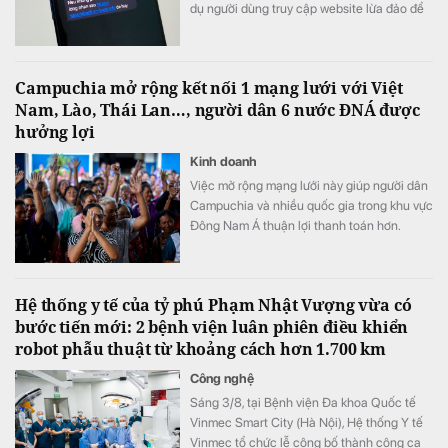
dụ người dùng truy cập website lừa đảo để
chiếm đoạt thông tin.
Campuchia mở rộng kết nối 1 mạng lưới với Việt
Nam, Lào, Thái Lan…, người dân 6 nước ĐNÁ được
hưởng lợi
Kinh doanh
Việc mở rộng mạng lưới này giúp người dân
Campuchia và nhiều quốc gia trong khu vực
Đông Nam Á thuận lợi thanh toán hơn.
Hệ thống y tế của tỷ phú Phạm Nhật Vượng vừa có
bước tiến mới: 2 bệnh viện luân phiên điều khiển
robot phẫu thuật từ khoảng cách hơn 1.700 km
Công nghệ
Sáng 3/8, tại Bệnh viện Đa khoa Quốc tế
Vinmec Smart City (Hà Nội), Hệ thống Y tế
Vinmec tổ chức lễ công bố thành công ca