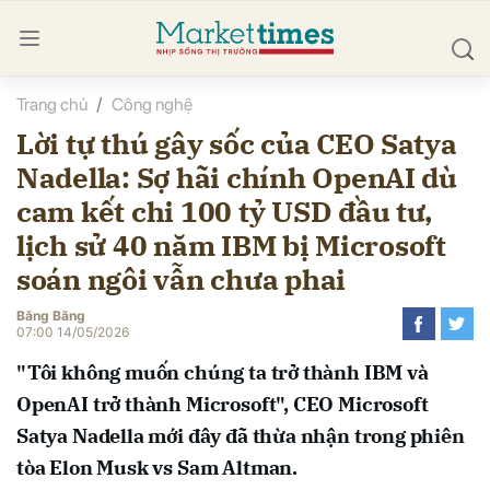
Trang chủ
Công nghệ
bình luận
Lời tự thú gây sốc của CEO Satya
Nadella: Sợ hãi chính OpenAI dù
cam kết chi 100 tỷ USD đầu tư,
lịch sử 40 năm IBM bị Microsoft
soán ngôi vẫn chưa phai
Băng Băng
Hủy
G
07:00 14/05/2026
"Tôi không muốn chúng ta trở thành IBM và
OpenAI trở thành Microsoft", CEO Microsoft
Satya Nadella mới đây đã thừa nhận trong phiên
tòa Elon Musk vs Sam Altman.