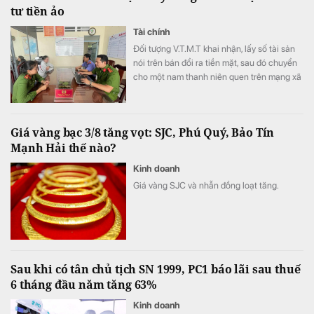
tư tiền ảo
Tài chính
Đối tượng V.T.M.T khai nhận, lấy số tài sản
nói trên bán đổi ra tiền mặt, sau đó chuyển
cho một nam thanh niên quen trên mạng xã
hội để đầu tư tiền ảo.
Giá vàng bạc 3/8 tăng vọt: SJC, Phú Quý, Bảo Tín
Mạnh Hải thế nào?
Kinh doanh
Giá vàng SJC và nhẫn đồng loạt tăng.
Sau khi có tân chủ tịch SN 1999, PC1 báo lãi sau thuế
6 tháng đầu năm tăng 63%
Kinh doanh