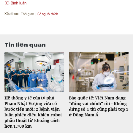
(0) Bình luận
Xếp theo:
Số người thích
Thời gian
Tin liên quan
Hệ thống y tế của tỷ phú
Báo quốc tế: Việt Nam đang
Phạm Nhật Vượng vừa có
“đóng vai chính” rồi - Không
bước tiến mới: 2 bệnh viện
đứng số 1 thì cũng phải top 3
luân phiên điều khiển robot
ở Đông Nam Á
phẫu thuật từ khoảng cách
hơn 1.700 km