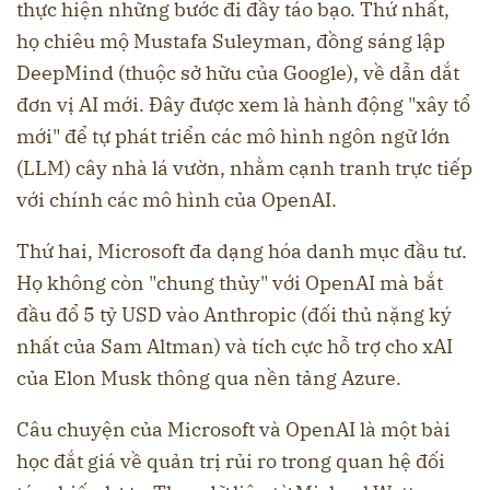
thực hiện những bước đi đầy táo bạo. Thứ nhất,
họ chiêu mộ Mustafa Suleyman, đồng sáng lập
DeepMind (thuộc sở hữu của Google), về dẫn dắt
đơn vị AI mới. Đây được xem là hành động "xây tổ
mới" để tự phát triển các mô hình ngôn ngữ lớn
(LLM) cây nhà lá vườn, nhằm cạnh tranh trực tiếp
với chính các mô hình của OpenAI.
Thứ hai, Microsoft đa dạng hóa danh mục đầu tư.
Họ không còn "chung thủy" với OpenAI mà bắt
đầu đổ 5 tỷ USD vào Anthropic (đối thủ nặng ký
nhất của Sam Altman) và tích cực hỗ trợ cho xAI
của Elon Musk thông qua nền tảng Azure.
Câu chuyện của Microsoft và OpenAI là một bài
học đắt giá về quản trị rủi ro trong quan hệ đối