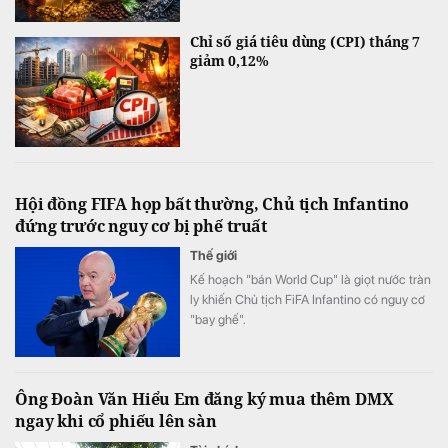
Chỉ số giá tiêu dùng (CPI) tháng 7
giảm 0,12%
Hội đồng FIFA họp bất thường, Chủ tịch Infantino
đứng trước nguy cơ bị phế truất
Thế giới
Kế hoạch "bán World Cup" là giọt nước tràn
ly khiến Chủ tịch FiFA Infantino có nguy cơ
"bay ghế".
Ông Đoàn Văn Hiểu Em đăng ký mua thêm DMX
ngay khi cổ phiếu lên sàn