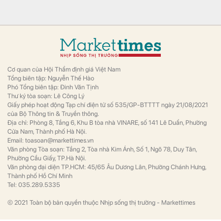
Kinh doanh
Dự án nằm trên Quốc lộ 39A và Đường tỉnh
ĐT 200, liền kề KCN Yên Mỹ và KCN Yên
Mỹ II.
Báo quốc tế: Việt Nam đang “đóng vai chính” rồi -
Không đứng số 1 thì cũng phải top 3 ở Đông Nam Á
Công nghệ
Không còn chỉ là kép phụ như trước, Việt
Nam đang chuyển mình từ một phương án
"thay thế đầy hứa hẹn" thành một mắt xích
cốt lõi chiến lược.
Phát hiện 1 “cổ phiếu AI” dưới hình dạng kim loại
Thế giới
Trong cơn sốt trí tuệ nhân tạo (AI), giới đầu
tư thường nghĩ đến những cái tên như