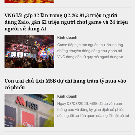
VNG lãi gấp 32 lần trong Q2.26: 81,3 triệu người
dùng Zalo, gần 62 triệu người chơi game và 24 triệu
người sử dụng AI
Kinh doanh
Game tiếp tục tạo nguồn thu lớn, nhưng
những chuyển động đáng chú ý hơn tại
VNG đang đến từ quy mô người dùng và
cách tập đoàn đầu tư vào AI.
Con trai chủ tịch MSB dự chi hàng trăm tỷ mua vào
cổ phiếu
Kinh doanh
Ngày 03/08/2026, MSB đã có văn bản
thông báo về đăng ký giao dịch cổ phiếu
của người có liên quan của người nội bộ tại
Ngân hàng TMCP Hàng Hải Việt Nam
(HoSE: MSB). Đây là một trong những giao
dịch đăng ký mua vào của cá nhân đối với