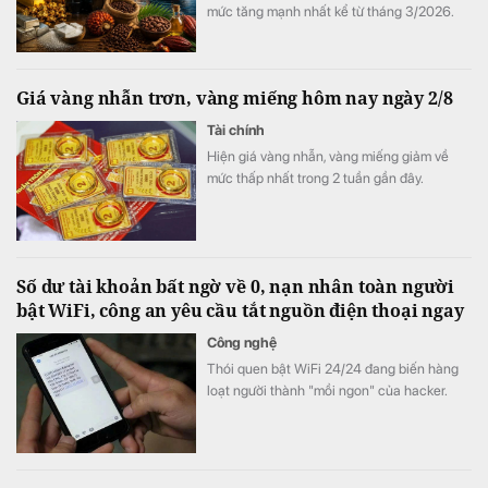
mức tăng mạnh nhất kể từ tháng 3/2026.
Trong khi đó, vàng tiếp tục đóng vai trò là tài
sản trú ẩn nhưng chưa thể hình thành xu
hướng tăng bền vững. Bức tranh tích cực
Giá vàng nhẫn trơn, vàng miếng hôm nay ngày 2/8
hơn ở nhóm nông sản khi ca cao, cà phê và
đường đều được hỗ trợ.
Tài chính
Hiện giá vàng nhẫn, vàng miếng giảm về
mức thấp nhất trong 2 tuần gần đây.
Số dư tài khoản bất ngờ về 0, nạn nhân toàn người
bật WiFi, công an yêu cầu tắt nguồn điện thoại ngay
Công nghệ
Thói quen bật WiFi 24/24 đang biến hàng
loạt người thành "mồi ngon" của hacker.