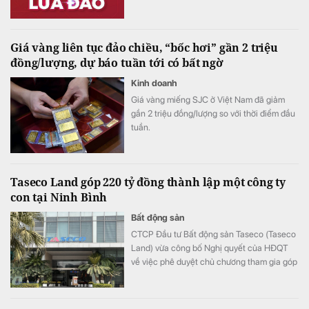
sản.
Giá vàng liên tục đảo chiều, “bốc hơi” gần 2 triệu
đồng/lượng, dự báo tuần tới có bất ngờ
Kinh doanh
Giá vàng miếng SJC ở Việt Nam đã giảm
gần 2 triệu đồng/lượng so với thời điểm đầu
tuần.
Taseco Land góp 220 tỷ đồng thành lập một công ty
con tại Ninh Bình
Bất động sản
CTCP Đầu tư Bất động sản Taseco (Taseco
Land) vừa công bố Nghị quyết của HĐQT
về việc phê duyệt chủ chương tham gia góp
vốn thành lập công ty.