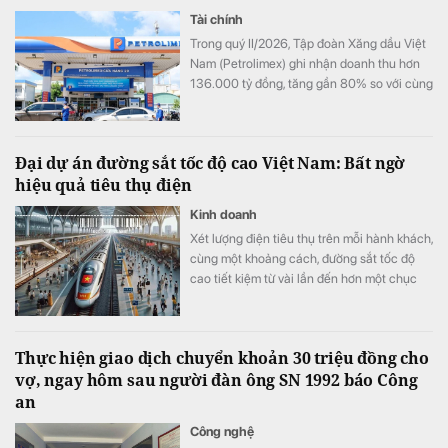
Tài chính
Trong quý II/2026, Tập đoàn Xăng dầu Việt
Nam (Petrolimex) ghi nhận doanh thu hơn
136.000 tỷ đồng, tăng gần 80% so với cùng
kỳ và nhỉnh hơn quý đầu năm 38%, lãi trước
thuế đạt trên 3.300 tỷ đồng.
Đại dự án đường sắt tốc độ cao Việt Nam: Bất ngờ
hiệu quả tiêu thụ điện
Kinh doanh
Xét lượng điện tiêu thụ trên mỗi hành khách,
cùng một khoảng cách, đường sắt tốc độ
cao tiết kiệm từ vài lần đến hơn một chục
lần so với ô tô và máy bay.
Thực hiện giao dịch chuyển khoản 30 triệu đồng cho
vợ, ngay hôm sau người đàn ông SN 1992 báo Công
an
Công nghệ