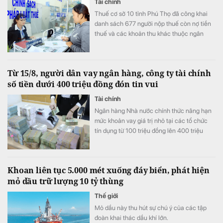
Tài chính
Thuế cơ sở 10 tỉnh Phú Thọ đã công khai
danh sách 677 người nộp thuế còn nợ tiền
thuế và các khoản thu khác thuộc ngân
sách nhà nước với tổng số tiền hơn 53 tỷ
đồng.
Từ 15/8, người dân vay ngân hàng, công ty tài chính
số tiền dưới 400 triệu đồng đón tin vui
Tài chính
Ngân hàng Nhà nước chính thức nâng hạn
mức khoản vay giá trị nhỏ tại các tổ chức
tín dụng từ 100 triệu đồng lên 400 triệu
đồng từ ngày 15/8. Theo đó, khách vay
không cần chứng minh tài chính hay
phương án sử dụng vốn cho ngân hàng và
Khoan liên tục 5.000 mét xuống đáy biển, phát hiện
công ty tài chính.
mỏ dầu trữ lượng 10 tỷ thùng
Thế giới
Mỏ dầu này thu hút sự chú ý của các tập
đoàn khai thác dầu khí lớn.