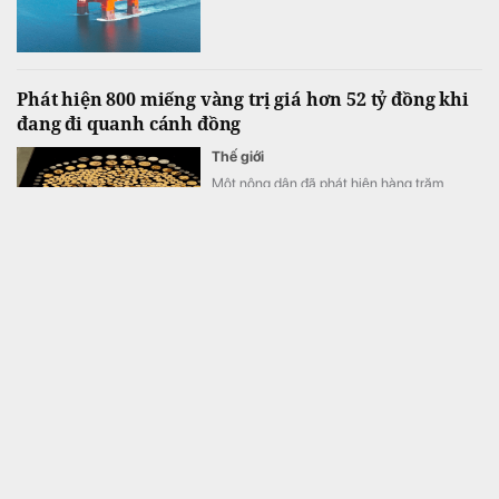
Phát hiện 800 miếng vàng trị giá hơn 52 tỷ đồng khi
đang đi quanh cánh đồng
Thế giới
Một nông dân đã phát hiện hàng trăm
miếng vàng quý.
Quy định về Sổ đỏ dự kiến sẽ có loạt thay đổi lớn
trong thời gian tới, toàn bộ người dân lưu ý!
Bất động sản
Dự thảo Luật Đất đai sửa đổi đang đề xuất
điều chỉnh một số quy định liên quan đến
việc cấp và sử dụng Sổ đỏ.