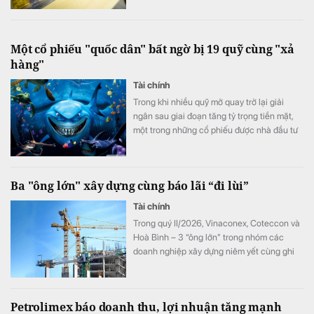
Một cổ phiếu "quốc dân" bất ngờ bị 19 quỹ cùng "xả
hàng"
Tài chính
Trong khi nhiều quỹ mở quay trở lại giải
ngân sau giai đoạn tăng tỷ trọng tiền mặt,
một trong những cổ phiếu được nhà đầu tư
ưa chuộng nhất thị trường lại bất ngờ trở
thành tâm điểm bán ròng của các quỹ trong
tháng 6.
Ba "ông lớn" xây dựng cùng báo lãi “đi lùi”
Tài chính
Trong quý II/2026, Vinaconex, Coteccon và
Hoà Bình – 3 “ông lớn” trong nhóm các
doanh nghiệp xây dựng niêm yết cùng ghi
nhận sự “đi lùi” của lợi nhuận.
Petrolimex báo doanh thu, lợi nhuận tăng mạnh