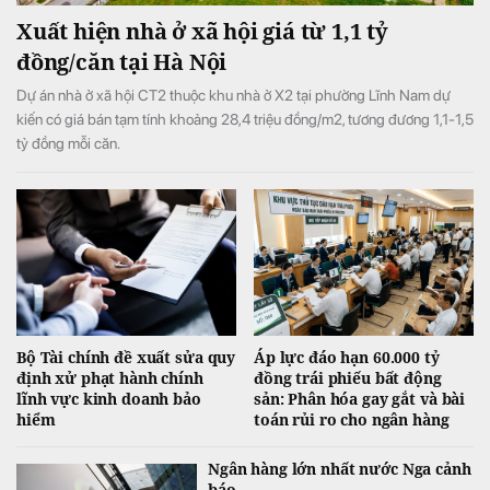
Xuất hiện nhà ở xã hội giá từ 1,1 tỷ
đồng/căn tại Hà Nội
Dự án nhà ở xã hội CT2 thuộc khu nhà ở X2 tại phường Lĩnh Nam dự
kiến có giá bán tạm tính khoảng 28,4 triệu đồng/m2, tương đương 1,1-1,5
tỷ đồng mỗi căn.
Bộ Tài chính đề xuất sửa quy
Áp lực đáo hạn 60.000 tỷ
định xử phạt hành chính
đồng trái phiếu bất động
lĩnh vực kinh doanh bảo
sản: Phân hóa gay gắt và bài
hiểm
toán rủi ro cho ngân hàng
Ngân hàng lớn nhất nước Nga cảnh
báo