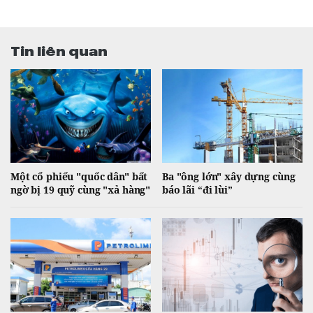
Tin liên quan
Một cổ phiếu "quốc dân" bất
Ba "ông lớn" xây dựng cùng
ngờ bị 19 quỹ cùng "xả hàng"
báo lãi “đi lùi”