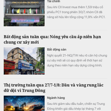
Tài chính
Sau khi CII Invest mua thêm 1,59 triệu cổ
phiếu PC1 trong phiên 30/7, nhóm CII đã
nâng sở hữu lên tổng cộng 11,9% vốn PC1.
Bất động sản tuần qua: Nóng yêu cầu áp niên hạn
chung cư xây mới
Bất động sản
Nghị quyết 21-NQ/TW nêu rõ căn hộ chung
cư xây mới sẽ có quy định về thời hạn sử
dụng theo niên hạn xây dựng công trình;
VARS IRE cho rằng việc áp niên hạn sử
dụng chung cư xây mới có thể ảnh hưởng
đến quyết định mua căn hộ; Thị trường bất
Thị trường tuần qua 27/7-1/8: Dầu và vàng rung lắc
động sản bước vào giai đoạn phân hóa
dữ dội vì Trung Đông
mạnh trong bối cảnh ngành này phải đối
diện áp lực đáo hạn 60.000 tỷ đồng trái
Ngành hàng
phiếu trong nửa cuối năm;… là một số tin tức
Sau khi giảm sâu đầu tuần, chiến sự Trung
nổi bật tuần qua.
Đông khiến giá dầu khép lại tháng 7 với