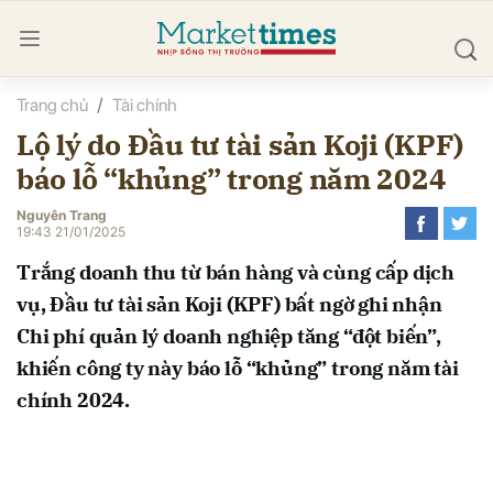
Trang chủ
Tài chính
bình luận
Lộ lý do Đầu tư tài sản Koji (KPF)
báo lỗ “khủng” trong năm 2024
Nguyên Trang
19:43 21/01/2025
Trắng doanh thu từ bán hàng và cùng cấp dịch
vụ, Đầu tư tài sản Koji (KPF) bất ngờ ghi nhận
Hủy
G
Chi phí quản lý doanh nghiệp tăng “đột biến”,
khiến công ty này báo lỗ “khủng” trong năm tài
chính 2024.