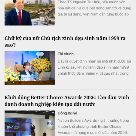
Theo TS Nguyễn Trí Hiếu, nếu muốn vốn
hóa đất đai và đưa bất động sản trở về đúng
giá trị sử dụng, Việt Nam cần từng bước áp
dụng thuế đối với mọi bất động sản.
Chữ ký của nữ Chủ tịch xinh đẹp sinh năm 1999 ra
sao?
Tài chính
Đây là quyết định nhân sự mới nhất được bà
Linh ký sau khi nữ lãnh đạo sinh năm 1999
chính thức đảm nhiệm vị trí cao nhất trong
Hội đồng quản trị PC1
Khởi động Better Choice Awards 2026: Lần đầu vinh
danh doanh nghiệp kiến tạo đất nước
Công nghệ
Nation Builders Awards - giải thưởng trong
khuôn khổ chương trình Better Choice
Awards - là hạng mục mới của năm 2026,