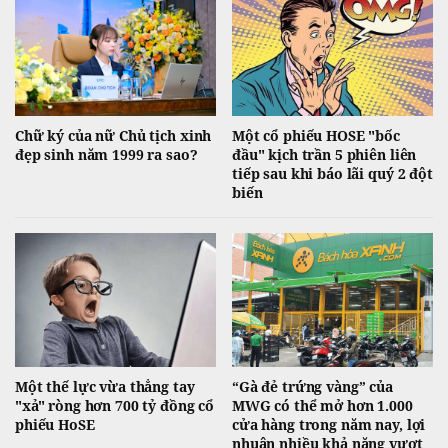
Chữ ký của nữ Chủ tịch xinh
Một cổ phiếu HOSE "bốc
đẹp sinh năm 1999 ra sao?
đầu" kịch trần 5 phiên liên
tiếp sau khi báo lãi quý 2 đột
biến
Một thế lực vừa thẳng tay
“Gà đẻ trứng vàng” của
"xả" ròng hơn 700 tỷ đồng cổ
MWG có thể mở hơn 1.000
phiếu HoSE
cửa hàng trong năm nay, lợi
nhuận nhiều khả năng vượt