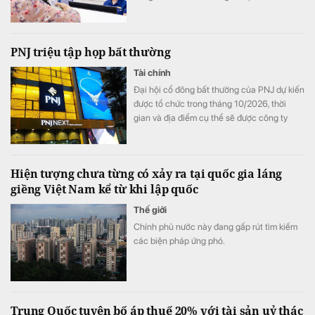
đáng chú ý là SeABank đồng loạt giảm lãi
suất ở nhiều kỳ hạn, trong khi ACB tiếp tục
dẫn đầu với 7,8%/năm và LPBank duy trì
PNJ triệu tập họp bất thường
mức 7,3%/năm.
Tài chính
Đại hội cổ đông bất thường của PNJ dự kiến
được tổ chức trong tháng 10/2026, thời
gian và địa điểm cụ thể sẽ được công ty
thông báo sau.
Hiện tượng chưa từng có xảy ra tại quốc gia láng
giềng Việt Nam kể từ khi lập quốc
Thế giới
Chính phủ nước này đang gấp rút tìm kiếm
các biện pháp ứng phó.
Trung Quốc tuyên bố áp thuế 20% với tài sản uỷ thác