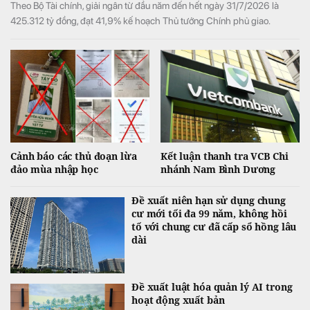
Theo Bộ Tài chính, giải ngân từ đầu năm đến hết ngày 31/7/2026 là
425.312 tỷ đồng, đạt 41,9% kế hoạch Thủ tướng Chính phủ giao.
Cảnh báo các thủ đoạn lừa
Kết luận thanh tra VCB Chi
đảo mùa nhập học
nhánh Nam Bình Dương
Đề xuất niên hạn sử dụng chung
cư mới tối đa 99 năm, không hồi
tố với chung cư đã cấp sổ hồng lâu
dài
Đề xuất luật hóa quản lý AI trong
hoạt động xuất bản