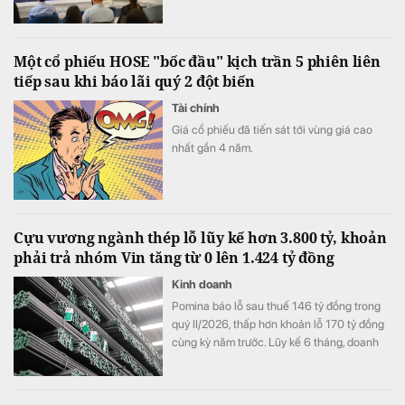
tôn vinh những doanh nghiệp có đóng góp
nổi bật cho sự phát triển của đất nước.
Một cổ phiếu HOSE "bốc đầu" kịch trần 5 phiên liên
tiếp sau khi báo lãi quý 2 đột biến
Tài chính
Giá cổ phiếu đã tiến sát tới vùng giá cao
nhất gần 4 năm.
Cựu vương ngành thép lỗ lũy kế hơn 3.800 tỷ, khoản
phải trả nhóm Vin tăng từ 0 lên 1.424 tỷ đồng
Kinh doanh
Pomina báo lỗ sau thuế 146 tỷ đồng trong
quý II/2026, thấp hơn khoản lỗ 170 tỷ đồng
cùng kỳ năm trước. Lũy kế 6 tháng, doanh
nghiệp lỗ 325 tỷ đồng, chỉ cải thiện khoảng
4 tỷ đồng so với nửa đầu năm 2025.