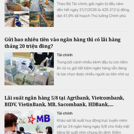
Theo Bộ Tài chính, giải ngân từ đầu năm
đến hết ngày 31/7/2026 là 425.312 tỷ đồng,
đạt 41,9% kế hoạch Thủ tướng Chính phủ
giao.
Gửi bao nhiêu tiền vào ngân hàng thì có lãi hàng
tháng 20 triệu đồng?
Tài chính
Trong bối cảnh nhiều kênh đầu tư còn tiềm
ẩn rủi ro, gửi tiết kiệm ngân hàng vẫn đang
là lựa chọn được nhiều người ưu tiên nhờ sự
an toàn và ổn định.
Lãi suất ngân hàng 5/8 tại Agribank, Vietcombank,
BIDV, VietinBank, MB, Sacombank, HDBank,...
Tài chính
Khảo sát lãi suất huy động trực tuyến niêm
yết tại 34 ngân hàng ngày 5/8 cho thấy mặt
bằng lãi suất nhìn chung ổn định. Điểm