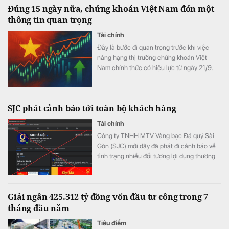
Đúng 15 ngày nữa, chứng khoán Việt Nam đón một
thông tin quan trọng
Tài chính
Đây là bước đi quan trọng trước khi việc
nâng hạng thị trường chứng khoán Việt
Nam chính thức có hiệu lực từ ngày 21/9.
SJC phát cảnh báo tới toàn bộ khách hàng
Tài chính
Công ty TNHH MTV Vàng bạc Đá quý Sài
Gòn (SJC) mới đây đã phát đi cảnh báo về
tình trạng nhiều đối tượng lợi dụng thương
hiệu SJC để lập fanpage giả mạo nhằm lừa
đảo khách hàng.
Giải ngân 425.312 tỷ đồng vốn đầu tư công trong 7
tháng đầu năm
Tiêu điểm