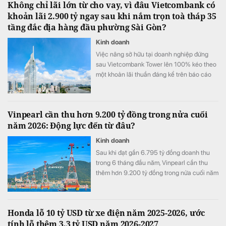
Không chỉ lãi lớn từ cho vay, vì đâu Vietcombank có
khoản lãi 2.900 tỷ ngay sau khi nắm trọn toà tháp 35
tầng đắc địa hàng đầu phường Sài Gòn?
Kinh doanh
Việc nâng sở hữu tại doanh nghiệp đứng
sau Vietcombank Tower lên 100% kéo theo
một khoản lãi thuần đáng kể trên báo cáo
tài chính hợp nhất của Vietcombank.
Vinpearl cần thu hơn 9.200 tỷ đồng trong nửa cuối
năm 2026: Động lực đến từ đâu?
Kinh doanh
Sau khi đạt gần 6.795 tỷ đồng doanh thu
trong 6 tháng đầu năm, Vinpearl cần thu
thêm hơn 9.200 tỷ đồng trong nửa cuối năm
để hoàn thành kế hoạch 16.000 tỷ đồng.
Honda lỗ 10 tỷ USD từ xe điện năm 2025-2026, ước
tính lỗ thêm 3,3 tỷ USD năm 2026-2027