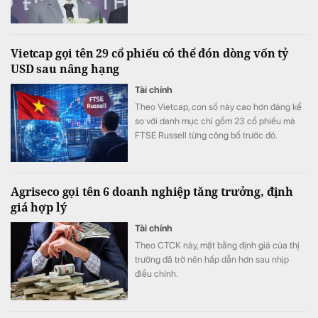
Vietcap gọi tên 29 cổ phiếu có thể đón dòng vốn tỷ
USD sau nâng hạng
Tài chính
Theo Vietcap, con số này cao hơn đáng kể
so với danh mục chỉ gồm 23 cổ phiếu mà
FTSE Russell từng công bố trước đó.
Agriseco gọi tên 6 doanh nghiệp tăng trưởng, định
giá hợp lý
Tài chính
Theo CTCK này, mặt bằng định giá của thị
trường đã trở nên hấp dẫn hơn sau nhịp
điều chỉnh.