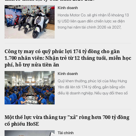
Kinh doanh
Honda Motor Co. sẽ ghi nhận lỗ khoảng 13
tỷ USD liên quan đến chiến lược xe điện
trong hai năm tài chính 2026 và 2027,
tương đương khoảng ba năm lợi nhuận hoạt
động và nhiều hơn tổng chi tiêu nghiên cứu
và phát triển (R&D) của cả một năm.
Công ty may có quỹ phúc lợi 174 tỷ đồng cho gần
1.700 nhân viên: Nhận trẻ từ 12 tháng tuổi, miễn học
phí, hỗ trợ nửa tiền ăn
Kinh doanh
Quỹ khen thưởng, phúc lợi của May Hưng
Yên đã lên tới 174 tỷ đồng, gần bằng vốn
điều lệ doanh nghiệp. Nếu quy đổi theo số
lao động cuối năm 2025, quy mô quỹ tương
đương hơn 100 triệu đồng cho mỗi nhân
viên.
Một thế lực vừa thẳng tay "xả" ròng hơn 700 tỷ đồng
cổ phiếu HoSE
Tài chính