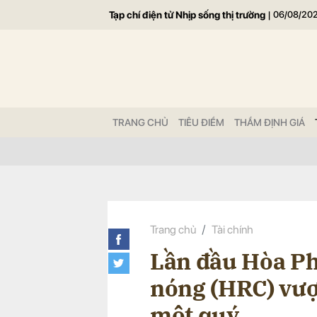
Tạp chí điện tử Nhịp sống thị trường
|
06/08/20
Gửi 
TRANG CHỦ
TIÊU ĐIỂM
THẨM ĐỊNH GIÁ
Trang chủ
Tài chính
Lần đầu Hòa Ph
nóng (HRC) vượt
một quý