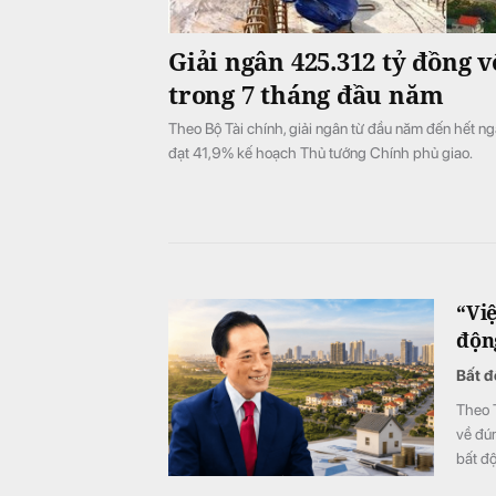
Giải ngân 425.312 tỷ đồng 
trong 7 tháng đầu năm
Theo Bộ Tài chính, giải ngân từ đầu năm đến hết n
đạt 41,9% kế hoạch Thủ tướng Chính phủ giao.
“Vi
độn
Bất đ
Theo T
về đún
bất đ