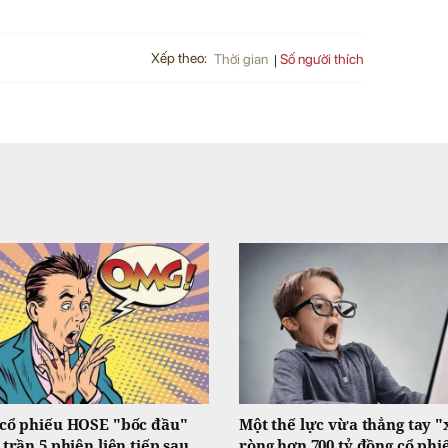
Xếp theo:
Số người thích
Thời gian
cổ phiếu HOSE "bốc đầu"
Một thế lực vừa thẳng tay "
 trần 5 phiên liên tiếp sau
ròng hơn 700 tỷ đồng cổ phi