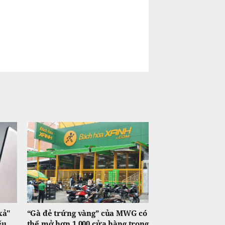
xả"
“Gà đẻ trứng vàng” của MWG có
ếu
thể mở hơn 1.000 cửa hàng trong