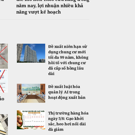
năm nay, lợi nhuận nhiều khả
năng vượt kế hoạch
Đề xuất niên hạn sử
dụng chung cư mới
tối đa 99 năm, không
hồi tố với chung cư
đã cấp sổ hồng lâu
dài
Đề xuất luật hóa
quản lý AI trong
hoạt động xuất bản
ảo
Thị trường hàng hóa
ngày 5/8: Gạo khởi
sắc, heo hơi nối dài
đà giảm