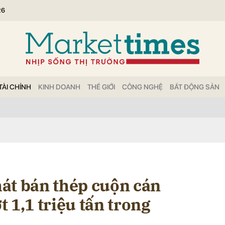
26
bình luận
TÀI CHÍNH
KINH DOANH
THẾ GIỚI
CÔNG NGHỆ
BẤT ĐỘNG SẢN
Hủy
G
át bán thép cuộn cán
 1,1 triệu tấn trong