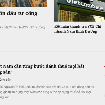
vốn đầu tư công
Kết luận thanh tra VCB Chi
gày 31/7/2026 là 425.312 tỷ đồng,
nhánh Nam Bình Dương
ệt Nam cần từng bước đánh thuế mọi bất
g sản”
ộng sản
S Nguyễn Trí Hiếu, nếu muốn vốn hóa đất đai và đưa bất động sản trở
g giá trị sử dụng, Việt Nam cần từng bước áp dụng thuế đối với mọi
ộng sản.