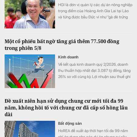
HGI là đơn vị quản lý các dự án nông nghiệp
trọng điểm của Hoàng Anh Gia Lai tại Lào
và từng được bầu Đức ví như “gà đẻ trứng
vàng” của tập đoàn.
Một cổ phiếu bất ngờ tăng giá thêm 77.500 đồng
trong phiên 5/8
Kinh doanh
Về kết quả kinh doanh quý 2/2026, doanh
thu thuần hợp nhất đạt 3.087 tỷ đồng, tăng
26% so với cùng kỳ. Lợi nhuận sau thuế ghi
nhận 467 tỷ đồng, so với mức 15 tỷ đồng
cùng kỳ.
Đề xuất niên hạn sử dụng chung cư mới tối đa 99
năm, không hồi tố với chung cư đã cấp sổ hồng lâu
dài
Bất động sản
HoREA đề xuất áp thời hạn tối đa 99 năm
chỉ áp dụng cho các dự án chung cư xây