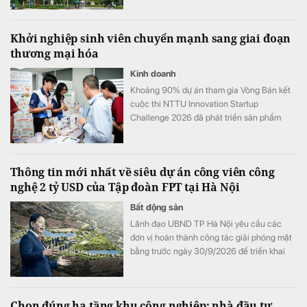
officetel, condotel… theo niên hạn của công
trình xây dựng.
Khởi nghiệp sinh viên chuyển mạnh sang giai đoạn
thương mại hóa
Kinh doanh
Khoảng 90% dự án tham gia Vòng Bán kết
cuộc thi NTTU Innovation Startup
Challenge 2026 đã phát triển sản phẩm
mẫu và tiến hành kiểm chứng với người
dùng.
Thông tin mới nhất về siêu dự án công viên công
nghệ 2 tỷ USD của Tập đoàn FPT tại Hà Nội
Bất động sản
Lãnh đạo UBND TP Hà Nội yêu cầu các
đơn vị hoàn thành công tác giải phóng mặt
bằng trước ngày 30/9/2026 để triển khai
Khu công viên công nghệ số và hỗn hợp
trên địa bàn hai phường Tây Tựu và Phú
Diễn.
Chọn đúng hạ tầng khu công nghiệp: nhà đầu tư