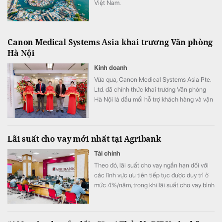
Việt Nam.
Canon Medical Systems Asia khai trương Văn phòng
Hà Nội
Kinh doanh
Vừa qua, Canon Medical Systems Asia Pte.
Ltd. đã chính thức khai trương Văn phòng
Hà Nội là đầu mối hỗ trợ khách hàng và vận
hành kinh doanh, góp phần nâng cao năng
lực phục vụ các cơ sở y tế tại khu vực miền
Bắc.
Lãi suất cho vay mới nhất tại Agribank
Tài chính
Theo đó, lãi suất cho vay ngắn hạn đối với
các lĩnh vực ưu tiên tiếp tục được duy trì ở
mức 4%/năm, trong khi lãi suất cho vay bình
quân giảm xuống 8,51%/năm.