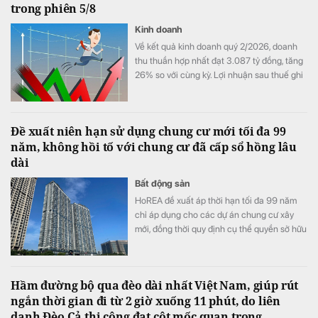
trong phiên 5/8
Kinh doanh
Về kết quả kinh doanh quý 2/2026, doanh
thu thuần hợp nhất đạt 3.087 tỷ đồng, tăng
26% so với cùng kỳ. Lợi nhuận sau thuế ghi
nhận 467 tỷ đồng, so với mức 15 tỷ đồng
cùng kỳ.
Đề xuất niên hạn sử dụng chung cư mới tối đa 99
năm, không hồi tố với chung cư đã cấp sổ hồng lâu
dài
Bất động sản
HoREA đề xuất áp thời hạn tối đa 99 năm
chỉ áp dụng cho các dự án chung cư xây
mới, đồng thời quy định cụ thể quyền sở hữu
căn hộ chỉ chấm dứt khi công trình buộc
phải phá dỡ và cư dân không còn chiếm
hữu, sử dụng.
Hầm đường bộ qua đèo dài nhất Việt Nam, giúp rút
ngắn thời gian đi từ 2 giờ xuống 11 phút, do liên
danh Đèo Cả thi công đạt cột mốc quan trọng