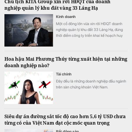
Chủ tịch KITA Group xin rời HĐQT của doanh
nghiệp quản lý khu đất vàng 33 Láng Hạ
Kinh doanh
Một cổ đông lớn vừa xin rời HĐQT doanh
nghiệp quản lý khu đất 33 Láng Hạ, đúng
thời điểm công ty triển khai kế hoạch huy
động thêm 150 tỷ đồng.
Hoa hậu Mai Phương Thúy từng xuất hiện tại những
doanh nghiệp nào?
Tài chính
Đây đều là những doanh nghiệp đầu ngành
trên sàn chứng khoán Việt Nam.
Siêu dự án đường sắt tốc độ cao hơn 5,6 tỷ USD chưa
từng có của Việt Nam đạt cộc mốc quan trọng
Bất động sản