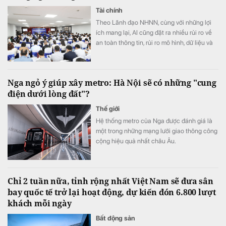
Tài chính
Theo Lãnh đạo NHNN, cùng với những lợi
ích mang lại, AI cũng đặt ra nhiều rủi ro về
an toàn thông tin, rủi ro mô hình, dữ liệu và
trách nhiệm trong quá trình ra quyết định
Nga ngỏ ý giúp xây metro: Hà Nội sẽ có những "cung
điện dưới lòng đất"?
Thế giới
Hệ thống metro của Nga được đánh giá là
một trong những mạng lưới giao thông công
cộng hiệu quả nhất châu Âu.
Chỉ 2 tuần nữa, tỉnh rộng nhất Việt Nam sẽ đưa sân
bay quốc tế trở lại hoạt động, dự kiến đón 6.800 lượt
khách mỗi ngày
Bất động sản