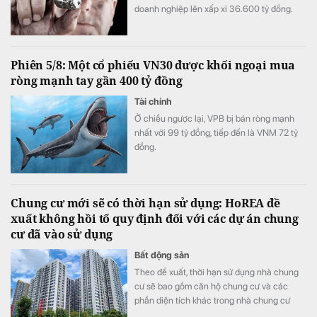
doanh nghiệp lên xấp xỉ 36.600 tỷ đồng.
Phiên 5/8: Một cổ phiếu VN30 được khối ngoại mua
ròng mạnh tay gần 400 tỷ đồng
Tài chính
Ở chiều ngược lại, VPB bị bán ròng mạnh
nhất với 99 tỷ đồng, tiếp đến là VNM 72 tỷ
đồng.
Chung cư mới sẽ có thời hạn sử dụng: HoREA đề
xuất không hồi tố quy định đối với các dự án chung
cư đã vào sử dụng
Bất động sản
Theo đề xuất, thời hạn sử dụng nhà chung
cư sẽ bao gồm căn hộ chung cư và các
phần diện tích khác trong nhà chung cư
như khu thương mại, dịch vụ, văn phòng,