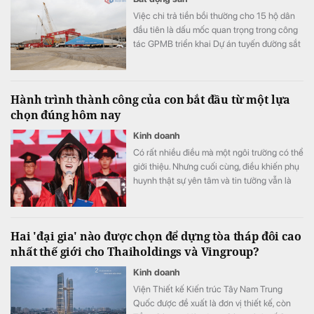
Việc chi trả tiền bồi thường cho 15 hộ dân
đầu tiên là dấu mốc quan trọng trong công
tác GPMB triển khai Dự án tuyến đường sắt
tốc độ cao Hà Nội - Quảng Ninh theo kế
hoạch.
Hành trình thành công của con bắt đầu từ một lựa
chọn đúng hôm nay
Kinh doanh
Có rất nhiều điều mà một ngôi trường có thể
giới thiệu. Nhưng cuối cùng, điều khiến phụ
huynh thật sự yên tâm và tin tưởng vẫn là
những trải nghiệm của chính các gia đình
đã và đang đồng hành cùng VAS.
Hai 'đại gia' nào được chọn để dựng tòa tháp đôi cao
nhất thế giới cho Thaiholdings và Vingroup?
Kinh doanh
Viện Thiết kế Kiến trúc Tây Nam Trung
Quốc được đề xuất là đơn vị thiết kế, còn