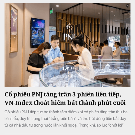
Cổ phiếu PNJ tăng trần 3 phiên liên tiếp,
VN-Index thoát hiểm bất thành phút cuối
Cổ phiếu PNJ tiếp tục trở thành tâm điểm khi có phiên tăng trần thứ ba
liên tiếp, duy trì trạng thái "trắng bên bán" và thu hút dòng tiền bắt đáy
từ cả nhà đầu tư trong nước lẫn khối ngoại. Trong khi, áp lực “chốt lời”
ngắn hạn lớn ở phiên chiều khiến VN-Index đảo chiều giảm điểm.