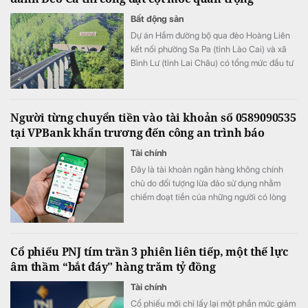
Bất động sản
​Dự án Hầm đường bộ qua đèo Hoàng Liên
kết nối phường Sa Pa (tỉnh Lào Cai) và xã
Bình Lư (tỉnh Lai Châu) có tổng mức đầu tư
3.300 tỷ đồng.
Người từng chuyển tiền vào tài khoản số 0589090535
tại VPBank khẩn trương đến công an trình báo
Tài chính
Đây là tài khoản ngân hàng không chính
chủ do đối tượng lừa đảo sử dụng nhằm
chiếm đoạt tiền của những người có lòng
hảo tâm.
Cổ phiếu PNJ tím trần 3 phiên liên tiếp, một thế lực
âm thầm “bắt đáy" hàng trăm tỷ đồng
Tài chính
Cổ phiếu mới chỉ lấy lại một phần mức giảm