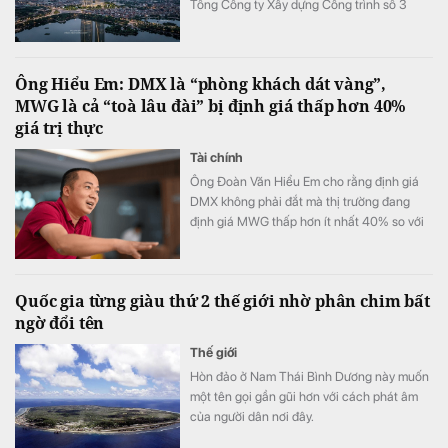
Tổng Công ty Xây dựng Công trình số 3
Trung Quốc (CSCEC3) là tổng thầu thi
công.
Ông Hiểu Em: DMX là “phòng khách dát vàng”,
MWG là cả “toà lâu đài” bị định giá thấp hơn 40%
giá trị thực
Tài chính
Ông Đoàn Văn Hiểu Em cho rằng định giá
DMX không phải đắt mà thị trường đang
định giá MWG thấp hơn ít nhất 40% so với
giá trị thật mà MWG xứng đáng đạt được.
Quốc gia từng giàu thứ 2 thế giới nhờ phân chim bất
ngờ đổi tên
Thế giới
Hòn đảo ở Nam Thái Bình Dương này muốn
một tên gọi gần gũi hơn với cách phát âm
của người dân nơi đây.