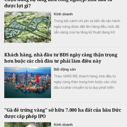
được lợi gì?
Kinh doanh
Trong bối cảnh chi phí và tiến độ vận hành
ngày càng được đặt lên hàng đầu, mức độ
sẵn sàng của hạ tầng kỹ thuật đang trở
thành một trong những tiêu chí quan trọng
khi doanh nghiệp lựa chọn khu công
nghiệp.
Khách hàng, nhà đầu tư BĐS ngày càng thận trọng
hơn buộc các chủ đầu tư phải làm điều này
Bất động sản
Theo VARS IRE, khách hàng, nhà đầu tư
ngày càng thận trọng hơn buộc các chủ
đầu tư phải chuyển từ tư duy phát triển
nhanh sang cạnh tranh bằng chất lượng
sản phẩm, trải nghiệm khách hàng và giá trị
gia tăng.
"Gà đẻ trứng vàng" sở hữu 7.000 ha đất của bầu Đức
được cấp phép IPO
Kinh doanh