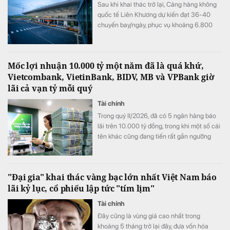
Sau khi khai thác trở lại, Cảng hàng không
quốc tế Liên Khương dự kiến đạt 36-40
chuyến bay/ngày, phục vụ khoảng 6.800
lượt khách/ngày.
Mốc lợi nhuận 10.000 tỷ một năm đã là quá khứ,
Vietcombank, VietinBank, BIDV, MB và VPBank giờ
lãi cả vạn tỷ mỗi quý
Tài chính
Trong quý II/2026, đã có 5 ngân hàng báo
lãi trên 10.000 tỷ đồng, trong khi một số cái
tên khác cũng đang tiến rất gần ngưỡng
này, mở ra một "kỷ nguyên 10.000 tỷ đồng
mỗi quý" của ngành ngân hàng.
"Đại gia" khai thác vàng bạc lớn nhất Việt Nam báo
lãi kỷ lục, cổ phiếu lập tức "tím lịm"
Tài chính
Đây cũng là vùng giá cao nhất trong
khoảng 5 tháng trở lại đây, đưa vốn hóa