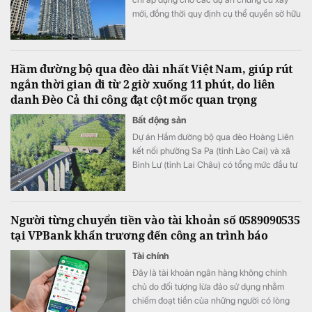
mới, đồng thời quy định cụ thể quyền sở hữu
căn hộ chỉ chấm dứt khi công trình buộc
phải phá dỡ và cư dân không còn chiếm
hữu, sử dụng.
Hầm đường bộ qua đèo dài nhất Việt Nam, giúp rút
ngắn thời gian đi từ 2 giờ xuống 11 phút, do liên
danh Đèo Cả thi công đạt cột mốc quan trọng
Bất động sản
​Dự án Hầm đường bộ qua đèo Hoàng Liên
kết nối phường Sa Pa (tỉnh Lào Cai) và xã
Bình Lư (tỉnh Lai Châu) có tổng mức đầu tư
3.300 tỷ đồng.
Người từng chuyển tiền vào tài khoản số 0589090535
tại VPBank khẩn trương đến công an trình báo
Tài chính
Đây là tài khoản ngân hàng không chính
chủ do đối tượng lừa đảo sử dụng nhằm
chiếm đoạt tiền của những người có lòng