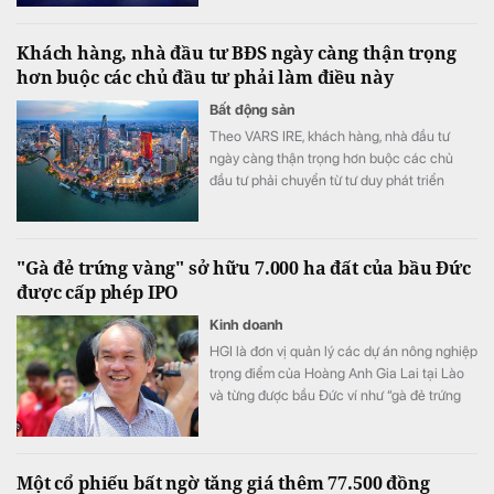
Khách hàng, nhà đầu tư BĐS ngày càng thận trọng
hơn buộc các chủ đầu tư phải làm điều này
Bất động sản
Theo VARS IRE, khách hàng, nhà đầu tư
ngày càng thận trọng hơn buộc các chủ
đầu tư phải chuyển từ tư duy phát triển
nhanh sang cạnh tranh bằng chất lượng
sản phẩm, trải nghiệm khách hàng và giá trị
gia tăng.
"Gà đẻ trứng vàng" sở hữu 7.000 ha đất của bầu Đức
được cấp phép IPO
Kinh doanh
HGI là đơn vị quản lý các dự án nông nghiệp
trọng điểm của Hoàng Anh Gia Lai tại Lào
và từng được bầu Đức ví như “gà đẻ trứng
vàng” của tập đoàn.
Một cổ phiếu bất ngờ tăng giá thêm 77.500 đồng