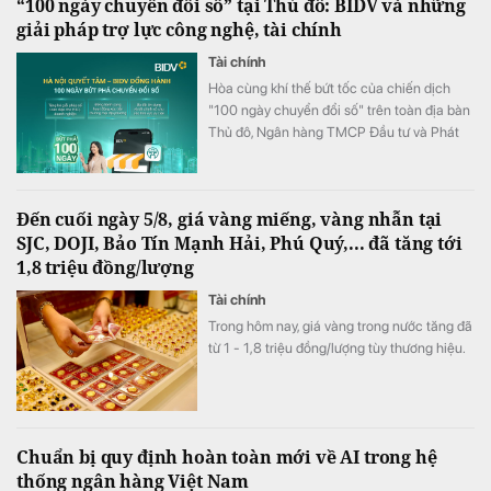
“100 ngày chuyển đổi số” tại Thủ đô: BIDV và những
giải pháp trợ lực công nghệ, tài chính
Tài chính
Hòa cùng khí thế bứt tốc của chiến dịch
"100 ngày chuyển đổi số" trên toàn địa bàn
Thủ đô, Ngân hàng TMCP Đầu tư và Phát
triển Việt Nam (BIDV) triển khai chương
trình hỗ trợ chuyển đổi số và tín dụng quy
mô lớn cho doanh nghiệp, hộ kinh doanh và
Đến cuối ngày 5/8, giá vàng miếng, vàng nhẫn tại
các đơn vị sự nghiệp.
SJC, DOJI, Bảo Tín Mạnh Hải, Phú Quý,... đã tăng tới
1,8 triệu đồng/lượng
Tài chính
Trong hôm nay, giá vàng trong nước tăng đã
từ 1 - 1,8 triệu đồng/lượng tùy thương hiệu.
Chuẩn bị quy định hoàn toàn mới về AI trong hệ
thống ngân hàng Việt Nam