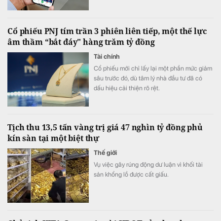
hảo tâm.
Cổ phiếu PNJ tím trần 3 phiên liên tiếp, một thế lực
âm thầm “bắt đáy" hàng trăm tỷ đồng
Tài chính
Cổ phiếu mới chỉ lấy lại một phần mức giảm
sâu trước đó, dù tâm lý nhà đầu tư đã có
dấu hiệu cải thiện rõ rệt.
Tịch thu 13,5 tấn vàng trị giá 47 nghìn tỷ đồng phủ
kín sàn tại một biệt thự
Thế giới
Vụ việc gây rúng động dư luận vì khối tài
sản khổng lồ được cất giấu.