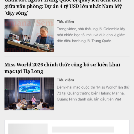
giữa văn phòng: Dự án 4 tỷ USD lớn nhất Nam Mỹ
'dậy sóng'
Tiêu điểm
Trong video, nhà thầu người Colombia lấy
một chiếc bọc tối màu và đưa cho vị giám
đốc điều hành người Trung Quốc.
Miss World 2026 chính thức công bố sự kiện khai
mạc tại Hạ Long
Tiêu điểm
Đêm khai mạc cuộc thi “Miss World” lần thứ
73 tại Quảng trường biển Halong Marina,
Quảng Ninh đánh dấu lần đầu tiên Việt
Nam đăng cai tổ chức cuộc thi sắc đẹp
hàng đầu thế giới “Miss World”. Chặng hành
trình tại Quảng Ninh từ ngày 8 đến 12/8 là
Cổ phiếu Hóa chất Đức Giang “có biến" sau thông tin
cơ hội để tỉnh Quảng Ninh giới thiệu đến
quan trọng
đông đảo du khách và khán giả quốc tế