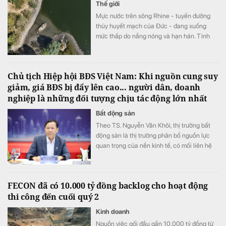
Thế giới
Mực nước trên sông Rhine - tuyến đường
thủy huyết mạch của Đức - đang xuống
mức thấp do nắng nóng và hạn hán. Tình
trạng này làm gián đoạn vận chuyển hàng
hóa, đẩy chi phí logistics tăng mạnh và gây
thêm áp lực lên nền kinh tế.
Chủ tịch Hiệp hội BĐS Việt Nam: Khi nguồn cung suy
giảm, giá BĐS bị đẩy lên cao... người dân, doanh
nghiệp là những đối tượng chịu tác động lớn nhất
Bất động sản
Theo TS. Nguyễn Văn Khôi, thị trường bất
động sản là thị trường phân bổ nguồn lực
quan trọng của nền kinh tế, có mối liên hệ
trực tiếp với các lĩnh vực như tài chính, tín
dụng, đầu tư, xây dựng, quy hoạch, hạ tầng,
công nghiệp,...
FECON đã có 10.000 tỷ đồng backlog cho hoạt động
thi công đến cuối quý 2
Kinh doanh
Nguồn việc gối đầu gần 10.000 tỷ đồng từ