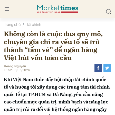
Trang chủ
Tài chính
bình luận
Không còn là cuộc đua quy mô,
chuyên gia chỉ ra yếu tố sẽ trở
thành “tấm vé” để ngân hàng
Việt hút vốn toàn cầu
Hoàng Nguyễn
13:52 08/05/2026
Hủy
G
Khi Việt Nam thúc đẩy hội nhập tài chính quốc
tế và hướng tới xây dựng các trung tâm tài chính
quốc tế tại TP.HCM và Đà Nẵng, yêu cầu nâng
cao chuẩn mực quản trị, minh bạch và năng lực
quản trị rủi ro đối với hệ thống ngân hàng ngày