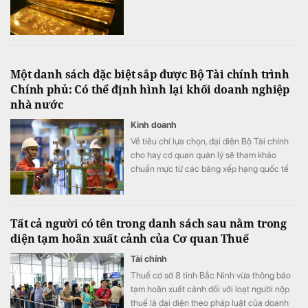
Một danh sách đặc biệt sắp được Bộ Tài chính trình
Chính phủ: Có thể định hình lại khối doanh nghiệp
nhà nước
Kinh doanh
Về tiêu chí lựa chọn, đại diện Bộ Tài chính
cho hay cơ quan quản lý sẽ tham khảo
chuẩn mực từ các bảng xếp hạng quốc tế
như Fortune Global 500 hay Fortune Asia
500, dựa trên các căn cứ chính gồm quy
mô tài sản, vốn chủ sở hữu cùng nhiều chỉ
Tất cả người có tên trong danh sách sau nằm trong
tiêu tài chính quan trọng khác.
diện tạm hoãn xuất cảnh của Cơ quan Thuế
Tài chính
Thuế cơ sở 8 tỉnh Bắc Ninh vừa thông báo
tạm hoãn xuất cảnh đối với loạt người nộp
thuế là đại diện theo pháp luật của doanh