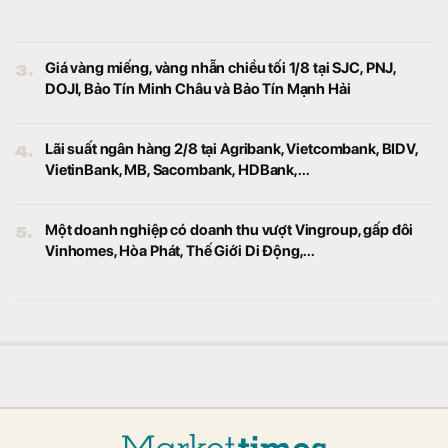
nâng cấp, kiểm tra hệ thống trong ngày 6/8.
Kỹ sư Pháp than thở: Chúng tôi đồng ý dạy Trung
Quốc công nghệ, giờ bị Trung Quốc vượt
Công nghệ
Trung Quốc đã học hỏi công nghệ phương
Tây như thế nào?
Giá vàng hôm nay 6/8 bật tăng phá đỉnh, vàng nhẫn
vượt 144 triệu đồng
Kinh doanh
Rất lâu rồi giá vàng mới tăng mạnh như hôm
nay.