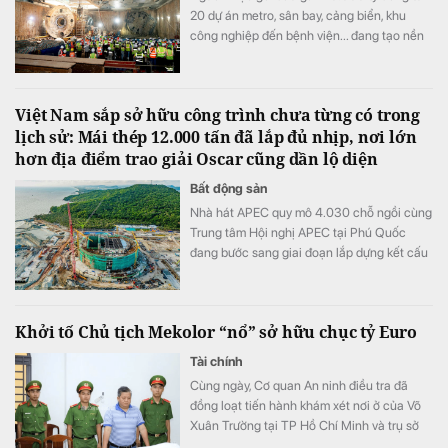
20 dự án metro, sân bay, cảng biển, khu
công nghiệp đến bệnh viện... đang tạo nền
tảng quan trọng cho hoạt động sản xuất
kinh doanh của FECON trong hai năm tới.
Việt Nam sắp sở hữu công trình chưa từng có trong
lịch sử: Mái thép 12.000 tấn đã lắp đủ nhịp, nơi lớn
hơn địa điểm trao giải Oscar cũng dần lộ diện
Bất động sản
Nhà hát APEC quy mô 4.030 chỗ ngồi cùng
Trung tâm Hội nghị APEC tại Phú Quốc
đang bước sang giai đoạn lắp dựng kết cấu
thép, triển khai hệ thống cơ điện và hoàn
thiện.
Khởi tố Chủ tịch Mekolor “nổ” sở hữu chục tỷ Euro
Tài chính
Cùng ngày, Cơ quan An ninh điều tra đã
đồng loạt tiến hành khám xét nơi ở của Võ
Xuân Trường tại TP Hồ Chí Minh và trụ sở
Công ty CP Mekolor trên đường Lý Tự Trọng,