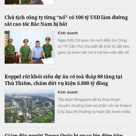
TP Cần Thơ.
Chủ tịch công ty từng “nổ” có 100 tỷ USD làm đường
sắt cao tốc Bắc Nam bị bắt
Kinh doanh
Ngày 6/8, Cơ quan An ninh điều tra Công
an TP Cần Thơ cho biết đã khởi tố, bắt tạm
giam và khám xét nơi ở, nơi làm việc đối với
ông Võ Xuân Trường, Chủ tịch HĐQT kiêm
Giám đốc Công ty CP Mekolor.
Keppel rút khỏi siêu dự án có toà tháp 88 tầng tại
Thủ Thiêm, chấm dứt vụ kiện 6.800 tỷ đồng
Kinh doanh
Tập đoàn Singapore đã ký thỏa thuận
chuyển nhượng toàn bộ phần vốn tại Empire
City. Sau khi thương vụ hoàn tất, tranh chấp
giữa Keppel và các đối tác liên doanh cũng
sẽ được khép lại.
Giám đốc người Trung Quốc bị quay lén đếm tiền