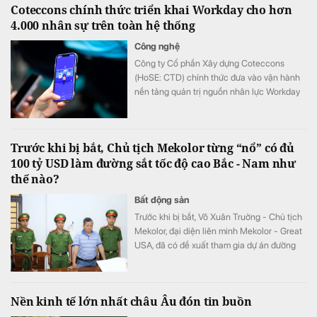
Coteccons chính thức triển khai Workday cho hơn
4.000 nhân sự trên toàn hệ thống
Công nghệ
Công ty Cổ phần Xây dựng Coteccons
(HoSE: CTD) chính thức đưa vào vận hành
nền tảng quản trị nguồn nhân lực Workday
cho hơn 4.000 nhân sự, trở thành doanh
nghiệp xây dựng tiên phong triển khai nền
tảng này tại Việt Nam.
Trước khi bị bắt, Chủ tịch Mekolor từng “nổ” có đủ
100 tỷ USD làm đường sắt tốc độ cao Bắc - Nam như
thế nào?
Bất động sản
Trước khi bị bắt, Võ Xuân Truờng - Chủ tịch
Mekolor, đại diện liên minh Mekolor - Great
USA, đã có đề xuất tham gia dự án đường
sắt cao tốc Bắc - Nam với tổng vốn lên tới
100 tỷ USD, theo hình thức đầu tư trực tiếp
bằng vốn tự có.
Nền kinh tế lớn nhất châu Âu đón tin buồn