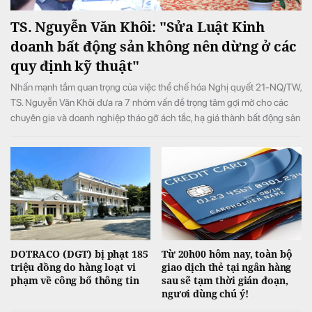
TS. Nguyễn Văn Khôi: "Sửa Luật Kinh
doanh bất động sản không nên dừng ở các
quy định kỹ thuật"
Nhấn mạnh tầm quan trọng của việc thể chế hóa Nghị quyết 21-NQ/TW,
TS. Nguyễn Văn Khôi đưa ra 7 nhóm vấn đề trọng tâm gợi mở cho các
chuyên gia và doanh nghiệp tháo gỡ ách tắc, hạ giá thành bất động sản
và bảo vệ quyền lợi người dân.
DOTRACO (DGT) bị phạt 185
Từ 20h00 hôm nay, toàn bộ
triệu đồng do hàng loạt vi
giao dịch thẻ tại ngân hàng
phạm về công bố thông tin
sau sẽ tạm thời gián đoạn,
ngươi dùng chú ý!