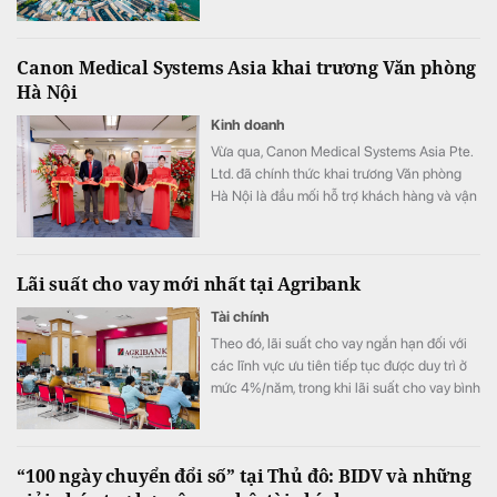
Canon Medical Systems Asia khai trương Văn phòng
Hà Nội
Kinh doanh
Vừa qua, Canon Medical Systems Asia Pte.
Ltd. đã chính thức khai trương Văn phòng
Hà Nội là đầu mối hỗ trợ khách hàng và vận
hành kinh doanh, góp phần nâng cao năng
lực phục vụ các cơ sở y tế tại khu vực miền
Bắc.
Lãi suất cho vay mới nhất tại Agribank
Tài chính
Theo đó, lãi suất cho vay ngắn hạn đối với
các lĩnh vực ưu tiên tiếp tục được duy trì ở
mức 4%/năm, trong khi lãi suất cho vay bình
quân giảm xuống 8,51%/năm.
“100 ngày chuyển đổi số” tại Thủ đô: BIDV và những