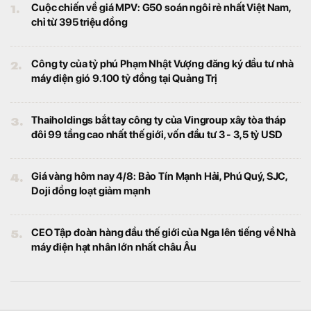
1.
Cuộc chiến về giá MPV: G50 soán ngôi rẻ nhất Việt Nam,
chỉ từ 395 triệu đồng
2.
Công ty của tỷ phú Phạm Nhật Vượng đăng ký đầu tư nhà
máy điện gió 9.100 tỷ đồng tại Quảng Trị
3.
Thaiholdings bắt tay công ty của Vingroup xây tòa tháp
đôi 99 tầng cao nhất thế giới, vốn đầu tư 3 - 3,5 tỷ USD
4.
Giá vàng hôm nay 4/8: Bảo Tín Mạnh Hải, Phú Quý, SJC,
Doji đồng loạt giảm mạnh
5.
CEO Tập đoàn hàng đầu thế giới của Nga lên tiếng về Nhà
máy điện hạt nhân lớn nhất châu Âu