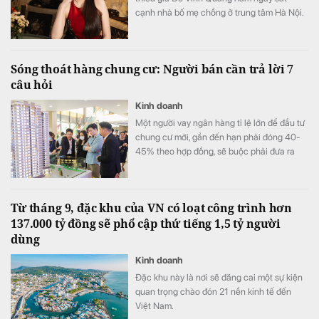
cạnh nhà bố mẹ chồng ở trung tâm Hà Nội.
Sóng thoát hàng chung cư: Người bán cần trả lời 7
câu hỏi
Kinh doanh
Một người vay ngân hàng tỉ lệ lớn để đầu tư
chung cư mới, gần đến hạn phải đóng 40-
45% theo hợp đồng, sẽ buộc phải đưa ra
quyết định quan trọng: Thoát hay giữ hàng?
Từ tháng 9, đặc khu của VN có loạt công trình hơn
137.000 tỷ đồng sẽ phổ cập thứ tiếng 1,5 tỷ người
dùng
Kinh doanh
Đặc khu này là nơi sẽ đăng cai một sự kiện
quan trọng chào đón 21 nền kinh tế đến
Việt Nam.