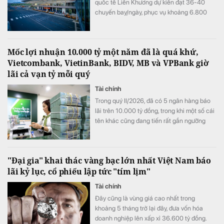
quốc tế Liên Khương dự kiến đạt 36-40
chuyến bay/ngày, phục vụ khoảng 6.800
lượt khách/ngày.
Mốc lợi nhuận 10.000 tỷ một năm đã là quá khứ,
Vietcombank, VietinBank, BIDV, MB và VPBank giờ
lãi cả vạn tỷ mỗi quý
Tài chính
Trong quý II/2026, đã có 5 ngân hàng báo
lãi trên 10.000 tỷ đồng, trong khi một số cái
tên khác cũng đang tiến rất gần ngưỡng
này, mở ra một "kỷ nguyên 10.000 tỷ đồng
mỗi quý" của ngành ngân hàng.
"Đại gia" khai thác vàng bạc lớn nhất Việt Nam báo
lãi kỷ lục, cổ phiếu lập tức "tím lịm"
Tài chính
Đây cũng là vùng giá cao nhất trong
khoảng 5 tháng trở lại đây, đưa vốn hóa
doanh nghiệp lên xấp xỉ 36.600 tỷ đồng.