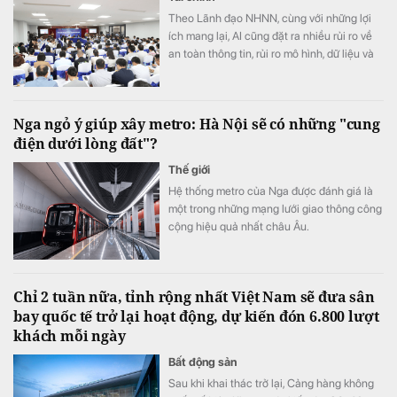
Theo Lãnh đạo NHNN, cùng với những lợi
ích mang lại, AI cũng đặt ra nhiều rủi ro về
an toàn thông tin, rủi ro mô hình, dữ liệu và
trách nhiệm trong quá trình ra quyết định
Nga ngỏ ý giúp xây metro: Hà Nội sẽ có những "cung
điện dưới lòng đất"?
Thế giới
Hệ thống metro của Nga được đánh giá là
một trong những mạng lưới giao thông công
cộng hiệu quả nhất châu Âu.
Chỉ 2 tuần nữa, tỉnh rộng nhất Việt Nam sẽ đưa sân
bay quốc tế trở lại hoạt động, dự kiến đón 6.800 lượt
khách mỗi ngày
Bất động sản
Sau khi khai thác trở lại, Cảng hàng không