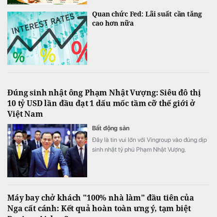
Quan chức Fed: Lãi suất cần tăng
cao hơn nữa
Đúng sinh nhật ông Phạm Nhật Vượng: Siêu đô thị
10 tỷ USD lần đầu đạt 1 dấu mốc tầm cỡ thế giới ở
Việt Nam
Bất động sản
Đây là tin vui lớn với Vingroup vào đúng dịp
sinh nhật tỷ phú Phạm Nhật Vượng.
Máy bay chở khách "100% nhà làm" đầu tiên của
Nga cất cánh: Kết quả hoàn toàn ưng ý, tạm biệt