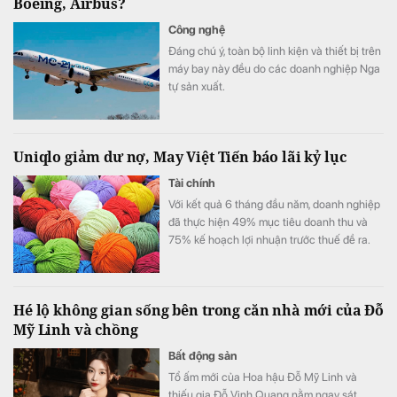
Boeing, Airbus?
Công nghệ
Đáng chú ý, toàn bộ linh kiện và thiết bị trên
máy bay này đều do các doanh nghiệp Nga
tự sản xuất.
Uniqlo giảm dư nợ, May Việt Tiến báo lãi kỷ lục
Tài chính
Với kết quả 6 tháng đầu năm, doanh nghiệp
đã thực hiện 49% mục tiêu doanh thu và
75% kế hoạch lợi nhuận trước thuế đề ra.
Hé lộ không gian sống bên trong căn nhà mới của Đỗ
Mỹ Linh và chồng
Bất động sản
Tổ ấm mới của Hoa hậu Đỗ Mỹ Linh và
thiếu gia Đỗ Vinh Quang nằm ngay sát