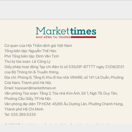
Cơ quan của Hội Thẩm định giá Việt Nam
Tổng biên tập: Nguyễn Thế Hào
Phó Tổng biên tập: Đinh Văn Tịnh
Thư ký tòa soạn: Lê Công Lý
Giấy phép hoạt động Tạp chí điện tử số 535/GP-BTTTT ngày 21/08/2021
của Bộ Thông tin & Truyền thông.
Địa chỉ: Phòng 8, Tầng 6, Khu B tòa nhà VINARE, số 141 Lê Duẩn, Phường
Cửa Nam, Thành phố Hà Nội.
Email: toasoan@markettimes.vn
Văn phòng Tòa soạn: Tầng 2, Tòa nhà Kim Ánh, Số 1, Ngõ 78, Duy Tân,
Phường Cầu Giấy, TP.Hà Nội.
Văn phòng đại diện TP.HCM: 45/65 Âu Dương Lân, Phường Chánh Hưng,
Thành phố Hồ Chí Minh
Tel: 035.289.5335
© 2021 Toàn bộ bản quyền thuộc Nhịp sống thị trường - Markettimes