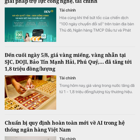
giải pháp trợ lực công nghệ, tài chính
Tài chính
Hòa cùng khí thế bứt tốc của chiến dịch
"100 ngày chuyển đổi số" trên toàn địa bàn
Thủ đô, Ngân hàng TMCP Đầu tư và Phát
triển Việt Nam (BIDV) triển khai chương
trình hỗ trợ chuyển đổi số và tín dụng quy
mô lớn cho doanh nghiệp, hộ kinh doanh và
Đến cuối ngày 5/8, giá vàng miếng, vàng nhẫn tại
các đơn vị sự nghiệp.
SJC, DOJI, Bảo Tín Mạnh Hải, Phú Quý,... đã tăng tới
1,8 triệu đồng/lượng
Tài chính
Trong hôm nay, giá vàng trong nước tăng đã
từ 1 - 1,8 triệu đồng/lượng tùy thương hiệu.
Chuẩn bị quy định hoàn toàn mới về AI trong hệ
thống ngân hàng Việt Nam
Tài chính