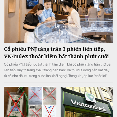
Cổ phiếu PNJ tăng trần 3 phiên liên tiếp,
VN-Index thoát hiểm bất thành phút cuối
Cổ phiếu PNJ tiếp tục trở thành tâm điểm khi có phiên tăng trần thứ ba
liên tiếp, duy trì trạng thái "trắng bên bán" và thu hút dòng tiền bắt đáy
từ cả nhà đầu tư trong nước lẫn khối ngoại. Trong khi, áp lực “chốt lời”
ngắn hạn lớn ở phiên chiều khiến VN-Index đảo chiều giảm điểm.