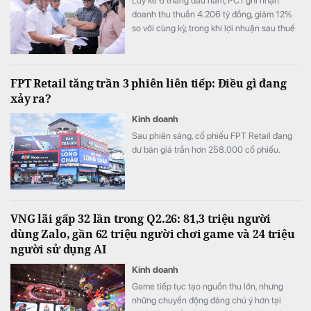
Lũy kế 6 tháng đầu năm, PC1 ghi nhận
doanh thu thuần 4.206 tỷ đồng, giảm 12%
so với cùng kỳ, trong khi lợi nhuận sau thuế
đạt 505 tỷ đồng, tăng 63%.
FPT Retail tăng trần 3 phiên liên tiếp: Điều gì đang
xảy ra?
Kinh doanh
Sau phiên sáng, cổ phiếu FPT Retail đang
dư bán giá trần hơn 258.000 cổ phiếu.
VNG lãi gấp 32 lần trong Q2.26: 81,3 triệu người
dùng Zalo, gần 62 triệu người chơi game và 24 triệu
người sử dụng AI
Kinh doanh
Game tiếp tục tạo nguồn thu lớn, nhưng
những chuyển động đáng chú ý hơn tại