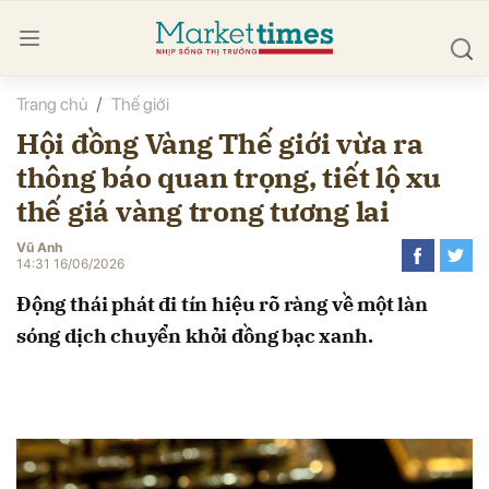
Trang chủ
Thế giới
bình luận
Hội đồng Vàng Thế giới vừa ra
thông báo quan trọng, tiết lộ xu
thế giá vàng trong tương lai
Vũ Anh
14:31 16/06/2026
Động thái phát đi tín hiệu rõ ràng về một làn
Hủy
G
sóng dịch chuyển khỏi đồng bạc xanh.