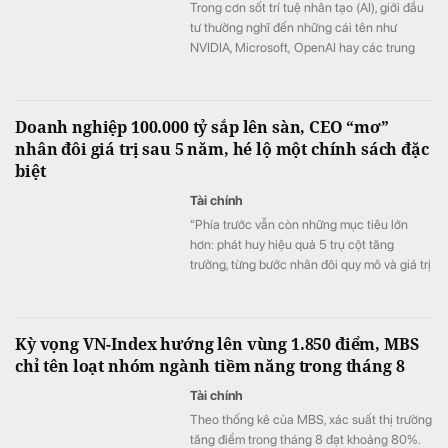
Trong cơn sốt trí tuệ nhân tạo (AI), giới đầu
tư thường nghĩ đến những cái tên như
NVIDIA, Microsoft, OpenAI hay các trung
tâm dữ liệu trị giá hàng tỷ USD. Nhưng có
một kim loại gần như đứng ngoài mọi tiêu đề
về AI lại đang hưởng lợi mạnh mẽ từ cuộc
Doanh nghiệp 100.000 tỷ sắp lên sàn, CEO “mơ”
đua này: bạc.
nhân đôi giá trị sau 5 năm, hé lộ một chính sách đặc
biệt
Tài chính
“Phía trước vẫn còn những mục tiêu lớn
hơn: phát huy hiệu quả 5 trụ cột tăng
trưởng, từng bước nhân đôi quy mô và giá trị
doanh nghiệp vào năm 2030, đưa DMX
vươn tầm khu vực”, CEO Đoàn Văn Hiểu Em
nhấn mạnh.
Kỳ vọng VN-Index hướng lên vùng 1.850 điểm, MBS
chỉ tên loạt nhóm ngành tiềm năng trong tháng 8
Tài chính
Theo thống kê của MBS, xác suất thị trường
tăng điểm trong tháng 8 đạt khoảng 80%.