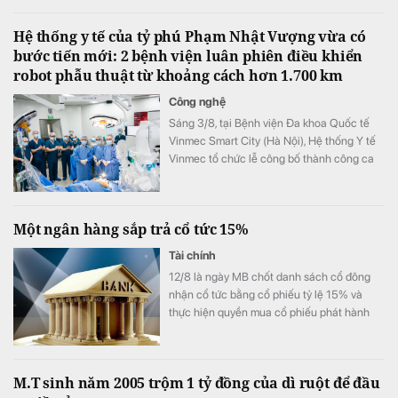
Hệ thống y tế của tỷ phú Phạm Nhật Vượng vừa có
bước tiến mới: 2 bệnh viện luân phiên điều khiển
robot phẫu thuật từ khoảng cách hơn 1.700 km
Công nghệ
Sáng 3/8, tại Bệnh viện Đa khoa Quốc tế
Vinmec Smart City (Hà Nội), Hệ thống Y tế
Vinmec tổ chức lễ công bố thành công ca
phẫu thuật robot từ xa hai chiều đầu tiên tại
Việt Nam.
Một ngân hàng sắp trả cổ tức 15%
Tài chính
12/8 là ngày MB chốt danh sách cổ đông
nhận cổ tức bằng cổ phiếu tỷ lệ 15% và
thực hiện quyền mua cổ phiếu phát hành
thêm.
M.T sinh năm 2005 trộm 1 tỷ đồng của dì ruột để đầu