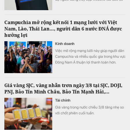
chiếm đoạt thông tin.
Campuchia mở rộng kết nối 1 mạng lưới với Việt
Nam, Lào, Thái Lan…, người dân 6 nước ĐNÁ được
hưởng lợi
Kinh doanh
Việc mở rộng mạng lưới này giúp người dân
Campuchia và nhiều quốc gia trong khu vực
Đông Nam Á thuận lợi thanh toán hơn.
Giá vàng SJC, vàng nhẫn trơn ngày 3/8 tại SJC, DOJI,
PNJ, Bảo Tín Minh Châu, Bảo Tín Mạnh Hải,...
Tài chính
Giá vàng trong nước chiều 3/8 tăng nhẹ so
với chốt phiên cuối tuần.