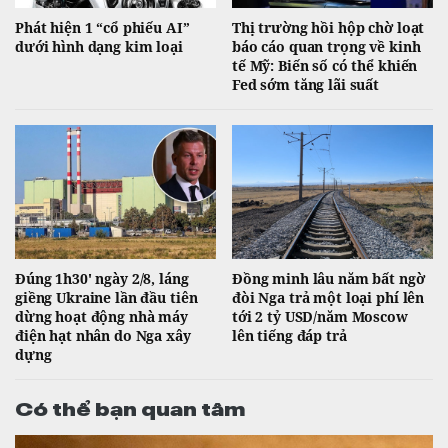
Phát hiện 1 “cổ phiếu AI”
Thị trường hồi hộp chờ loạt
dưới hình dạng kim loại
báo cáo quan trọng về kinh
tế Mỹ: Biến số có thể khiến
Fed sớm tăng lãi suất
Đúng 1h30' ngày 2/8, láng
Đồng minh lâu năm bất ngờ
giềng Ukraine lần đầu tiên
đòi Nga trả một loại phí lên
dừng hoạt động nhà máy
tới 2 tỷ USD/năm Moscow
điện hạt nhân do Nga xây
lên tiếng đáp trả
dựng
Có thể bạn quan tâm