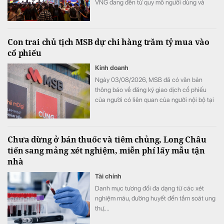
VNG đang đến từ quy mô người dùng và
cách tập đoàn đầu tư vào AI.
Con trai chủ tịch MSB dự chi hàng trăm tỷ mua vào
cổ phiếu
Kinh doanh
Ngày 03/08/2026, MSB đã có văn bản
thông báo về đăng ký giao dịch cổ phiếu
của người có liên quan của người nội bộ tại
Ngân hàng TMCP Hàng Hải Việt Nam
(HoSE: MSB). Đây là một trong những giao
dịch đăng ký mua vào của cá nhân đối với
Chưa dừng ở bán thuốc và tiêm chủng, Long Châu
cổ phiếu MSB có giá trị và khối lượng lớn
tiến sang mảng xét nghiệm, miễn phí lấy mẫu tận
nhất từ trước đến nay.
nhà
Tài chính
Danh mục tương đối đa dạng từ các xét
nghiệm máu, đường huyết đến tầm soát ung
thư,...