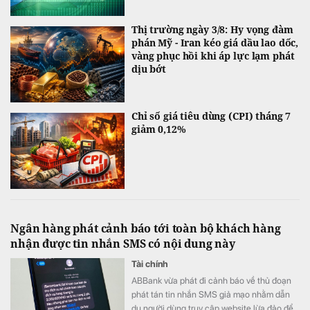
Thị trường ngày 3/8: Hy vọng đàm
phán Mỹ - Iran kéo giá dầu lao dốc,
vàng phục hồi khi áp lực lạm phát
dịu bớt
Chỉ số giá tiêu dùng (CPI) tháng 7
giảm 0,12%
Ngân hàng phát cảnh báo tới toàn bộ khách hàng
nhận được tin nhắn SMS có nội dung này
Tài chính
ABBank vừa phát đi cảnh báo về thủ đoạn
phát tán tin nhắn SMS giả mạo nhằm dẫn
dụ người dùng truy cập website lừa đảo để