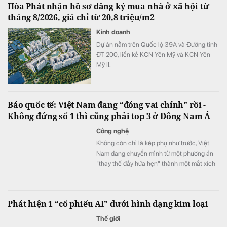
Hòa Phát nhận hồ sơ đăng ký mua nhà ở xã hội từ
tháng 8/2026, giá chỉ từ 20,8 triệu/m2
Kinh doanh
Dự án nằm trên Quốc lộ 39A và Đường tỉnh
ĐT 200, liền kề KCN Yên Mỹ và KCN Yên
Mỹ II.
Báo quốc tế: Việt Nam đang “đóng vai chính” rồi -
Không đứng số 1 thì cũng phải top 3 ở Đông Nam Á
Công nghệ
Không còn chỉ là kép phụ như trước, Việt
Nam đang chuyển mình từ một phương án
"thay thế đầy hứa hẹn" thành một mắt xích
cốt lõi chiến lược.
Phát hiện 1 “cổ phiếu AI” dưới hình dạng kim loại
Thế giới