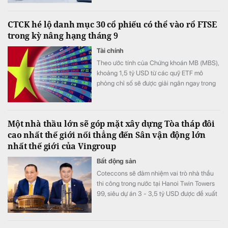
CTCK hé lộ danh mục 30 cổ phiếu có thể vào rổ FTSE
trong kỳ nâng hạng tháng 9
Tài chính
Theo ước tính của Chứng khoán MB (MBS),
khoảng 1,5 tỷ USD từ các quỹ ETF mô
phỏng chỉ số sẽ được giải ngân ngay trong
kỳ cơ cấu tháng 9/2026.
Một nhà thầu lớn sẽ góp mặt xây dựng Tòa tháp đôi
cao nhất thế giới nối thẳng đến Sân vận động lớn
nhất thế giới của Vingroup
Bất động sản
Coteccons sẽ đảm nhiệm vai trò nhà thầu
thi công trong nước tại Hanoi Twin Towers
99, siêu dự án 3 - 3,5 tỷ USD được đề xuất
xây dựng tại Hà Nội.