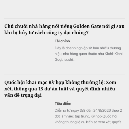
Chủ chuỗi nhà hàng nổi tiếng Golden Gate nói gì sau
khi bị hủy tư cách công ty đại chúng?
Tài chính
Đây là doanh nghiệp sở hữu nhiều thương
hiệu, nhà hàng quen thuộc như Kichi-Kichi,
Gogi, Isushi...
Quốc hội khai mạc Kỳ họp không thường lệ: Xem
xét, thông qua 15 dự án luật và quyết định nhiều
vấn đề trọng đại
Tiêu điểm
Diễn ra từ ngày 3/8 đến 24/8/2026 theo 2
đợt làm việc tập trung, Kỳ họp Quốc hội
không thường lệ dự kiến sẽ xem xét, quyết
định 33 nội dung lớn. Trong đó, Quốc hội sẽ