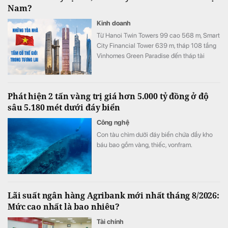
Nam?
Kinh doanh
Từ Hanoi Twin Towers 99 cao 568 m, Smart
City Financial Tower 639 m, tháp 108 tầng
Vinhomes Green Paradise đến tháp tài
chính quốc tế Thủ Thiêm, hàng loạt dự án
đang được lên kế hoạch tại Hà Nội, TP.HCM
và Đà Nẵng với tổng vốn đầu tư lên tới hàng
Phát hiện 2 tấn vàng trị giá hơn 5.000 tỷ đồng ở độ
chục tỷ USD.
sâu 5.180 mét dưới đáy biển
Công nghệ
Con tàu chìm dưới đáy biển chứa đầy kho
báu bao gồm vàng, thiếc, vonfram.
Lãi suất ngân hàng Agribank mới nhất tháng 8/2026:
Mức cao nhất là bao nhiêu?
Tài chính