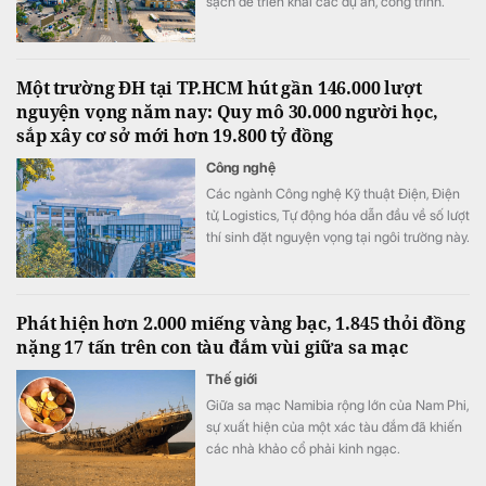
sạch để triển khai các dự án, công trình.
Một trường ĐH tại TP.HCM hút gần 146.000 lượt
nguyện vọng năm nay: Quy mô 30.000 người học,
sắp xây cơ sở mới hơn 19.800 tỷ đồng
Công nghệ
Các ngành Công nghệ Kỹ thuật Điện, Điện
tử, Logistics, Tự động hóa dẫn đầu về số lượt
thí sinh đặt nguyện vọng tại ngôi trường này.
Phát hiện hơn 2.000 miếng vàng bạc, 1.845 thỏi đồng
nặng 17 tấn trên con tàu đắm vùi giữa sa mạc
Thế giới
Giữa sa mạc Namibia rộng lớn của Nam Phi,
sự xuất hiện của một xác tàu đắm đã khiến
các nhà khảo cổ phải kinh ngạc.