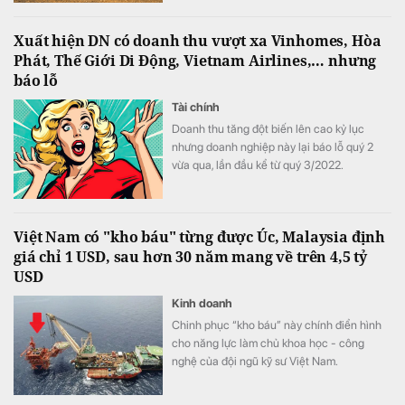
Xuất hiện DN có doanh thu vượt xa Vinhomes, Hòa
Phát, Thế Giới Di Động, Vietnam Airlines,… nhưng
báo lỗ
Tài chính
Doanh thu tăng đột biến lên cao kỷ lục
nhưng doanh nghiệp này lại báo lỗ quý 2
vừa qua, lần đầu kể từ quý 3/2022.
Việt Nam có "kho báu" từng được Úc, Malaysia định
giá chỉ 1 USD, sau hơn 30 năm mang về trên 4,5 tỷ
USD
Kinh doanh
Chinh phục “kho báu” này chính điển hình
cho năng lực làm chủ khoa học - công
nghệ của đội ngũ kỹ sư Việt Nam.