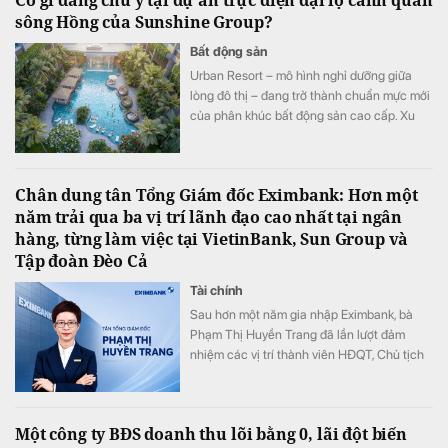
Có gì đáng chú ý tại dự án trực diện đại lộ cảnh quan
sông Hồng của Sunshine Group?
Bất động sản
Urban Resort – mô hình nghỉ dưỡng giữa
lòng đô thị – đang trở thành chuẩn mực mới
của phân khúc bất động sản cao cấp. Xu
hướng này đặc biệt được thể hiện rõ tại
những dự án sở hữu lợi thế cảnh quan ven
sông, ven hồ cùng hệ sinh thái xanh hiếm
Chân dung tân Tổng Giám đốc Eximbank: Hơn một
có.
năm trải qua ba vị trí lãnh đạo cao nhất tại ngân
hàng, từng làm việc tại VietinBank, Sun Group và
Tập đoàn Đèo Cả
Tài chính
Sau hơn một năm gia nhập Eximbank, bà
Phạm Thị Huyền Trang đã lần lượt đảm
nhiệm các vị trí thành viên HĐQT, Chủ tịch
HĐQT và nay là Tổng Giám đốc của ngân
hàng. Với gần 20 năm kinh nghiệm trong
lĩnh vực tài chính - ngân hàng và quản trị
Một công ty BĐS doanh thu lõi bằng 0, lãi đột biến
doanh nghiệp, nữ CEO sinh năm 1982 được