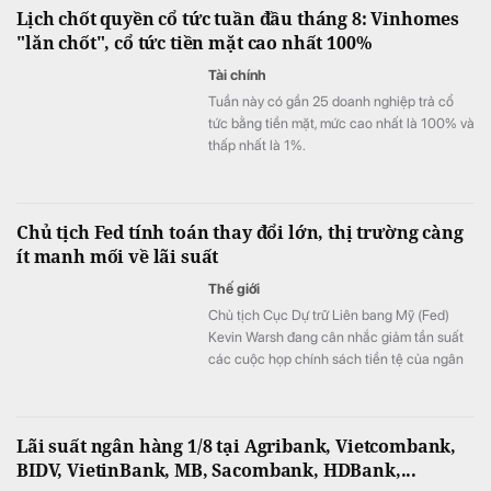
Lịch chốt quyền cổ tức tuần đầu tháng 8: Vinhomes
"lăn chốt", cổ tức tiền mặt cao nhất 100%
Tài chính
Tuần này có gần 25 doanh nghiệp trả cổ
tức bằng tiền mặt, mức cao nhất là 100% và
thấp nhất là 1%.
Chủ tịch Fed tính toán thay đổi lớn, thị trường càng
ít manh mối về lãi suất
Thế giới
Chủ tịch Cục Dự trữ Liên bang Mỹ (Fed)
Kevin Warsh đang cân nhắc giảm tần suất
các cuộc họp chính sách tiền tệ của ngân
hàng trung ương. Thông tin này do tờ New
York Times đăng tải ngày 1/8.
Lãi suất ngân hàng 1/8 tại Agribank, Vietcombank,
BIDV, VietinBank, MB, Sacombank, HDBank,...