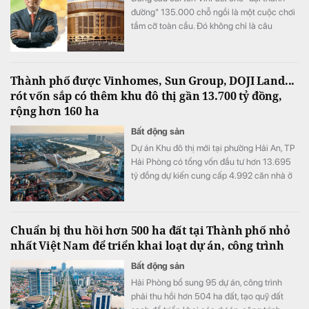
đường" 135.000 chỗ ngồi là một cuộc chơi
tầm cỡ toàn cầu. Đó không chỉ là câu
chuyện về danh xưng, mà là chìa khóa mở
ra kỷ nguyên tỷ USD cho nền kinh tế thể
thao Việt.
Thành phố được Vinhomes, Sun Group, DOJI Land...
rót vốn sắp có thêm khu đô thị gần 13.700 tỷ đồng,
rộng hơn 160 ha
Bất động sản
Dự án Khu đô thị mới tại phường Hải An, TP
Hải Phòng có tổng vốn đầu tư hơn 13.695
tỷ đồng dự kiến cung cấp 4.992 căn nhà ở
cho thị trường.
Chuẩn bị thu hồi hơn 500 ha đất tại Thành phố nhỏ
nhất Việt Nam để triển khai loạt dự án, công trình
Bất động sản
Hải Phòng bổ sung 95 dự án, công trình
phải thu hồi hơn 504 ha đất, tạo quỹ đất