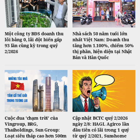
Một công ty BĐS doanh thu
Nhà sách 50 năm tuổi lớn
lõi bằng 0, lãi đột biến gấp
nhất Việt Nam: Doanh thu
93 lần cùng kỳ trong quý
tăng hơn 1.100%, chiếm 50%
2/2026
thị phần, hiện diện tại Nhật
Bản và Hàn Quốc
Cuộc đua 'chạm trời' của
Cập nhật BCTC quý 2/2026
Vingroup, BRG,
ngày 2/8: HAGL Agirco lần
Thaiholdings, Sun Group:
đầu tiên có lãi trong 1 quý
Loạt siêu tháp cao hơn 500m
từ quý 2/2021, Sunshome