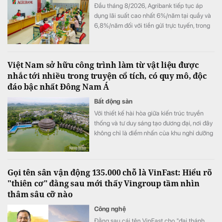
Đầu tháng 8/2026, Agribank tiếp tục áp
dụng lãi suất cao nhất 6%/năm tại quầy và
6,8%/năm đối với tiền gửi trực tuyến, trong
đó kênh online duy trì mức ưu đãi vượt trội ở
hầu hết các kỳ hạn.
Việt Nam sở hữu công trình làm từ vật liệu được
nhắc tới nhiều trong truyện cổ tích, có quy mô, độc
đáo bậc nhất Đông Nam Á
Bất động sản
Với thiết kế hài hòa giữa kiến trúc truyền
thống và tư duy sáng tạo đương đại, nơi đây
không chỉ là điểm nhấn của khu nghỉ dưỡng
mà còn góp phần quảng bá hình ảnh du lịch
sinh thái, du lịch xanh của Ninh Bình đến với
du khách trong và ngoài nước.
Gọi tên sân vận động 135.000 chỗ là VinFast: Hiểu rõ
"thiên cơ" đằng sau mới thấy Vingroup tầm nhìn
thâm sâu cỡ nào
Công nghệ
Đằng sau cái tên VinFast cho "đại thánh