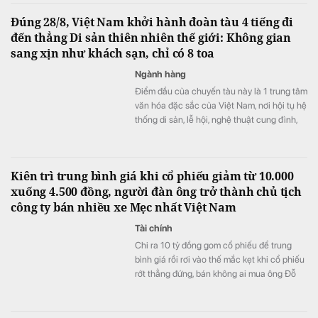
Đúng 28/8, Việt Nam khởi hành đoàn tàu 4 tiếng đi
đến thẳng Di sản thiên nhiên thế giới: Không gian
sang xịn như khách sạn, chỉ có 8 toa
Ngành hàng
Điểm đầu của chuyến tàu này là 1 trung tâm
văn hóa đặc sắc của Việt Nam, nơi hội tụ hệ
thống di sản, lễ hội, nghệ thuật cung đình,
ẩm thực và các giá trị văn hóa truyền thống
đặc sắc.
Kiên trì trung bình giá khi cổ phiếu giảm từ 10.000
xuống 4.500 đồng, người đàn ông trở thành chủ tịch
công ty bán nhiều xe Mẹc nhất Việt Nam
Tài chính
Chi ra 10 tỷ đồng gom cổ phiếu để trung
bình giá rồi rơi vào thế mắc kẹt khi cổ phiếu
rớt thẳng đứng, bán không ai mua ông Đỗ
Tiến Dũng quyết “đâm lao thì phải theo lao”.