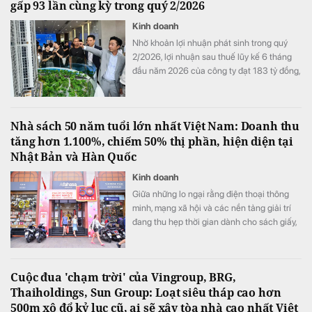
gấp 93 lần cùng kỳ trong quý 2/2026
kỳ vọng sẽ dẫn dắt Eximbank bước vào giai
đoạn phát triển mới.
Kinh doanh
Nhờ khoản lợi nhuận phát sinh trong quý
2/2026, lợi nhuận sau thuế lũy kế 6 tháng
đầu năm 2026 của công ty đạt 183 tỷ đồng,
tăng 1.726% so với mức 10 tỷ đồng của
cùng kỳ năm 2025.
Nhà sách 50 năm tuổi lớn nhất Việt Nam: Doanh thu
tăng hơn 1.100%, chiếm 50% thị phần, hiện diện tại
Nhật Bản và Hàn Quốc
Kinh doanh
Giữa những lo ngại rằng điện thoại thông
minh, mạng xã hội và các nền tảng giải trí
đang thu hẹp thời gian dành cho sách giấy,
FAHASA lại cho thấy chiều hướng ngược lại
khi doanh thu, lợi nhuận tiếp tục tăng và hệ
thống nhà sách không ngừng mở rộng.
Cuộc đua 'chạm trời' của Vingroup, BRG,
Thaiholdings, Sun Group: Loạt siêu tháp cao hơn
500m xô đổ kỷ lục cũ, ai sẽ xây tòa nhà cao nhất Việt