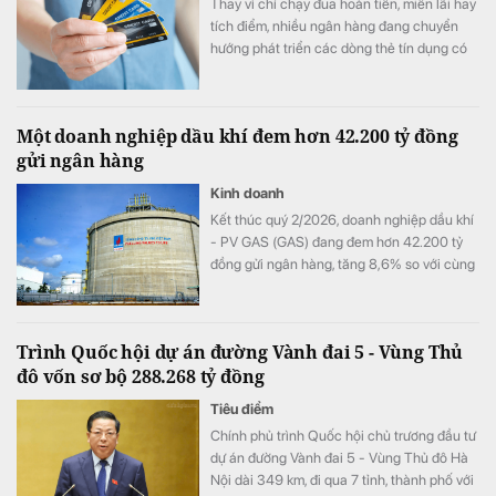
Thay vì chỉ chạy đua hoàn tiền, miễn lãi hay
tích điểm, nhiều ngân hàng đang chuyển
hướng phát triển các dòng thẻ tín dụng có
khả năng cá nhân hóa, cho phép khách
hàng chủ động lựa chọn quyền lợi phù hợp
với nhu cầu chi tiêu. Xu hướng "may đo" trải
Một doanh nghiệp dầu khí đem hơn 42.200 tỷ đồng
nghiệm được kỳ vọng sẽ trở thành lợi thế
gửi ngân hàng
cạnh tranh mới của thị trường thẻ trong giai
đoạn tới.
Kinh doanh
Kết thúc quý 2/2026, doanh nghiệp dầu khí
- PV GAS (GAS) đang đem hơn 42.200 tỷ
đồng gửi ngân hàng, tăng 8,6% so với cùng
kỳ song doanh thu từ hoạt động tài chính lại
bất ngờ sụt giảm.
Trình Quốc hội dự án đường Vành đai 5 - Vùng Thủ
đô vốn sơ bộ 288.268 tỷ đồng
Tiêu điểm
Chính phủ trình Quốc hội chủ trương đầu tư
dự án đường Vành đai 5 - Vùng Thủ đô Hà
Nội dài 349 km, đi qua 7 tỉnh, thành phố với