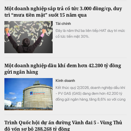
Một doanh nghiệp sắp trả cổ tức 3.000 đồng/cp, duy
trì “mưa tiền mặt” suốt 15 năm qua
Tài chính
Đây là năm thứ ba liên tiếp HAT duy trì mức
cổ tức tiền mặt 30%.
Một doanh nghiệp dầu khí đem hơn 42.200 tỷ đồng
gửi ngân hàng
Kinh doanh
Kết thúc quý 2/2026, doanh nghiệp dầu khí
- PV GAS (GAS) đang đem hơn 42.200 tỷ
đồng gửi ngân hàng, tăng 8,6% so với cùng
kỳ song doanh thu từ hoạt động tài chính lại
bất ngờ sụt giảm.
Trình Quốc hội dự án đường Vành đai 5 - Vùng Thủ
đô vốn sơ bộ 288.268 tỷ đồng