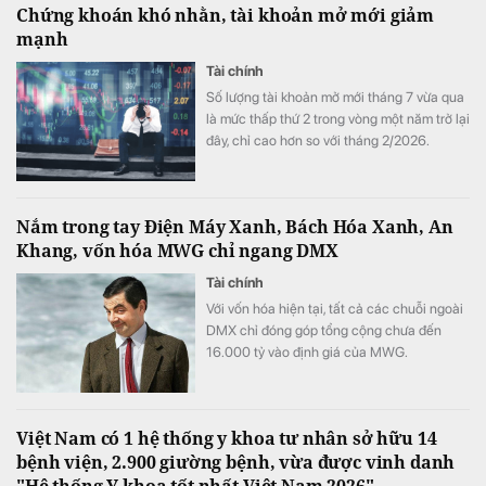
Chứng khoán khó nhằn, tài khoản mở mới giảm
mạnh
Tài chính
Số lượng tài khoản mở mới tháng 7 vừa qua
là mức thấp thứ 2 trong vòng một năm trở lại
đây, chỉ cao hơn so với tháng 2/2026.
Nắm trong tay Điện Máy Xanh, Bách Hóa Xanh, An
Khang, vốn hóa MWG chỉ ngang DMX
Tài chính
Với vốn hóa hiện tại, tất cả các chuỗi ngoài
DMX chỉ đóng góp tổng cộng chưa đến
16.000 tỷ vào định giá của MWG.
Việt Nam có 1 hệ thống y khoa tư nhân sở hữu 14
bệnh viện, 2.900 giường bệnh, vừa được vinh danh