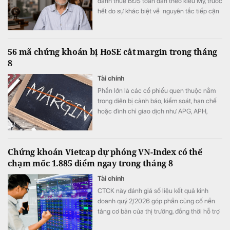
đánh thuế BĐS toàn dân theo kiểu Mỹ, trước
hết do sự khác biệt về nguyên tắc tiếp cận
tài nguyên đất đai, từ đó dẫn tới sự khác
nhau căn bản về cơ cấu tiền lương”.
56 mã chứng khoán bị HoSE cắt margin trong tháng
8
Tài chính
Phần lớn là các cổ phiếu quen thuộc nằm
trong diện bị cảnh báo, kiểm soát, hạn chế
hoặc đình chỉ giao dịch như APG, APH,
DQC, DGC, HVN, LDG, OGC, NVT, PTL,
TDH, TLH, TMT, VCA,…
Chứng khoán Vietcap dự phóng VN-Index có thể
chạm mốc 1.885 điểm ngay trong tháng 8
Tài chính
CTCK này đánh giá số liệu kết quả kinh
doanh quý 2/2026 góp phần củng cố nền
tảng cơ bản của thị trường, đồng thời hỗ trợ
mức định giá P/E hấp dẫn của VN-Index.