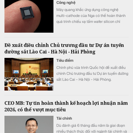
Công nghệ
Máy quang khắc ứng dụng công nghệ
multi-cathode của Nga có thể hoàn thành
quá trình chiếu xạ tấm wafer silicon chỉ
trong khoảng 5 đến 7 phút, thay vì mất 2
tuần như trước đây, tương đương tốc độ xử
lý nhanh hơn tới 3.000 lần.
Đề xuất điều chỉnh Chủ trương đầu tư Dự án tuyến
đường sắt Lào Cai - Hà Nội - Hải Phòng
Tiêu điểm
Chính phủ vừa trình Quốc hội đề xuất điều
chỉnh Chủ trương đầu tư Dự án tuyến đường
sắt Lào Cai - Hà Nội - Hải Phòng.
CEO MB: Tự tin hoàn thành kế hoạch lợi nhuận năm
2026, có thể vượt mục tiêu
Tài chính
Dù đánh giá 6 tháng đầu năm là giai đoạn
nhiều thách thức đối với ngành tài chính và