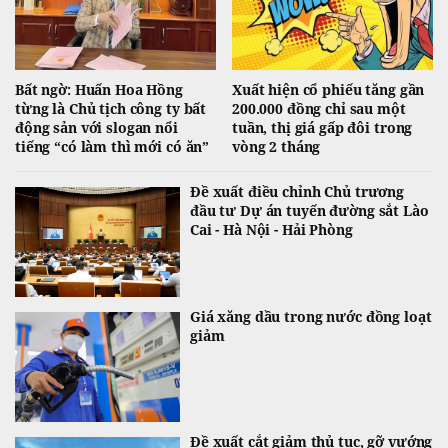
Bất ngờ: Huấn Hoa Hồng
Xuất hiện cổ phiếu tăng gần
từng là Chủ tịch công ty bất
200.000 đồng chỉ sau một
động sản với slogan nổi
tuần, thị giá gấp đôi trong
tiếng “có làm thì mới có ăn”
vòng 2 tháng
Đề xuất điều chỉnh Chủ trương
đầu tư Dự án tuyến đường sắt Lào
Cai - Hà Nội - Hải Phòng
Giá xăng dầu trong nước đồng loạt
giảm
Đề xuất cắt giảm thủ tục, gỡ vướng