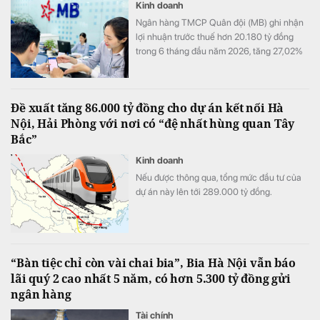
Kinh doanh
Ngân hàng TMCP Quân đội (MB) ghi nhận
lợi nhuận trước thuế hơn 20.180 tỷ đồng
trong 6 tháng đầu năm 2026, tăng 27,02%
so với cùng kỳ. Cùng với tăng trưởng lợi
nhuận, quy mô tín dụng vượt 1,22 triệu tỷ
đồng, trong khi tổng tài sản tiến sát mốc
Đề xuất tăng 86.000 tỷ đồng cho dự án kết nối Hà
1,74 triệu tỷ đồng.
Nội, Hải Phòng với nơi có “đệ nhất hùng quan Tây
Bắc”
Kinh doanh
Nếu được thông qua, tổng mức đầu tư của
dự án này lên tới 289.000 tỷ đồng.
“Bàn tiệc chỉ còn vài chai bia”, Bia Hà Nội vẫn báo
lãi quý 2 cao nhất 5 năm, có hơn 5.300 tỷ đồng gửi
ngân hàng
Tài chính