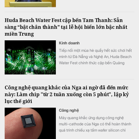
tổng vốn sơ bộ 288.268 tỷ đồng. Dự án
hướng tới mục tiêu kết nối đồng bộ hạ tầng,
mở rộng không gian phát triển cho toàn
Huda Beach Water Fest cập bến Tam Thanh: Sẵn
vùng.
sàng “bật chân thành” tại lễ hội biển lớn bậc nhất
miền Trung
Kinh doanh
Tiếp nối một mùa hè quẩy hết sức chơi hết
mình từ Đà Nẵng và Nghệ An, Huda Beach
Water Fest chính thức cập bến Quảng
trường biển Tam Thanh ngày 8 - 9/8.
Công nghệ quang khắc của Nga ai ngờ đã đến mức
này: Làm chip "từ 2 tuần xuống còn 5 phút", lập kỷ
lục thế giới
Công nghệ
Máy quang khắc ứng dụng công nghệ
multi-cathode của Nga có thể hoàn thành
quá trình chiếu xạ tấm wafer silicon chỉ
trong khoảng 5 đến 7 phút, thay vì mất 2