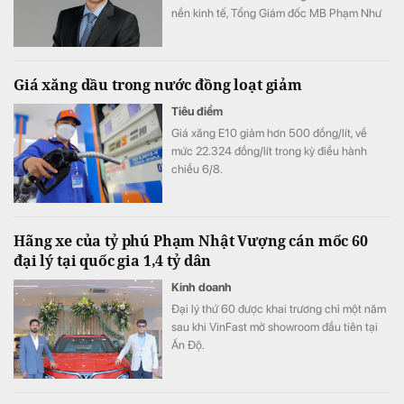
nền kinh tế, Tổng Giám đốc MB Phạm Như
Ánh cho biết ngân hàng vẫn tự tin hoàn
thành kế hoạch lợi nhuận năm 2026, thậm
chí có thể đạt kết quả cao hơn mục tiêu đề
Giá xăng dầu trong nước đồng loạt giảm
ra.
Tiêu điểm
Giá xăng E10 giảm hơn 500 đồng/lít, về
mức 22.324 đồng/lít trong kỳ điều hành
chiều 6/8.
Hãng xe của tỷ phú Phạm Nhật Vượng cán mốc 60
đại lý tại quốc gia 1,4 tỷ dân
Kinh doanh
Đại lý thứ 60 được khai trương chỉ một năm
sau khi VinFast mở showroom đầu tiên tại
Ấn Độ.