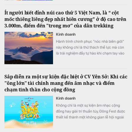
Ít người biết đỉnh núi cao thứ 5 Việt Nam, là “ cột
mốc thiêng liêng đẹp nhất biên cương” ở độ cao trên
3.000m, điểm đến "trong mơ" của dân trekking
Kinh doanh
Hành trình chinh phục "nóc nhà biên giới"
này không chỉ là thử thách thể lực mà còn
là trải nghiệm đầy tự hào khi chạm tay vào
cột mốc chủ quyền thiêng liêng giữa đại
ngàn Tây Bắc.
Sắp diễn ra một sự kiện đặc biệt ở CV Yên Sở: Khi các
"ông lớn" tài chính mang đến âm nhạc và điểm
chạm tinh thần cho cộng đồng
Kinh doanh
Không chỉ là một sự kiện âm nhạc cộng
đồng hay giải trí thuần túy, Đông Fest được
thiết kế thành một không gian lễ hội ngoài
trời đa trải nghiệm.