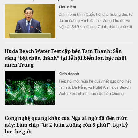
Tiêu điểm
Chính phủ trình Quốc hội chủ trương đầu tư
dự án đường Vành đai 5 - Vùng Thủ đô Hà
Nội dài 349 km, đi qua 7 tỉnh, thành phố với
tổng vốn sơ bộ 288.268 tỷ đồng. Dự án
hướng tới mục tiêu kết nối đồng bộ hạ tầng,
mở rộng không gian phát triển cho toàn
Huda Beach Water Fest cập bến Tam Thanh: Sẵn
vùng.
sàng “bật chân thành” tại lễ hội biển lớn bậc nhất
miền Trung
Kinh doanh
Tiếp nối một mùa hè quẩy hết sức chơi hết
mình từ Đà Nẵng và Nghệ An, Huda Beach
Water Fest chính thức cập bến Quảng
trường biển Tam Thanh ngày 8 - 9/8.
Công nghệ quang khắc của Nga ai ngờ đã đến mức
này: Làm chip "từ 2 tuần xuống còn 5 phút", lập kỷ
lục thế giới