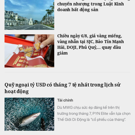
chuyển nhượng trong Luật Kinh
doanh bất động sản
Chiều ngày 6/8, giá vàng miếng,
vàng nhẫn tại SJC, Bảo Tín Mạnh
Hải, DOJI, Phú Quý,... quay đầu
giảm
Quỹ ngoại tỷ USD có tháng 7 tệ nhất trong lịch sử
hoạt động
Tài chính
Dù MWG chịu sức ép đáng kể trên thị
trường trong tháng 7, PYN Elite vẫn lựa chọn
Thế Giới Di Động là “cổ phiếu của tháng”.
Đây hiện là khoản đầu tư lớn thứ ba của quỹ