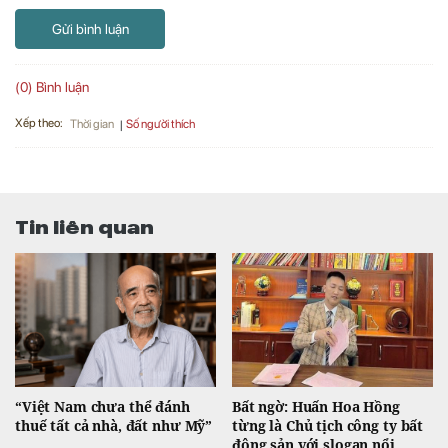
Gửi bình luận
(0) Bình luận
Xếp theo:
Số người thích
Thời gian
Tin liên quan
“Việt Nam chưa thể đánh
Bất ngờ: Huấn Hoa Hồng
thuế tất cả nhà, đất như Mỹ”
từng là Chủ tịch công ty bất
động sản với slogan nổi