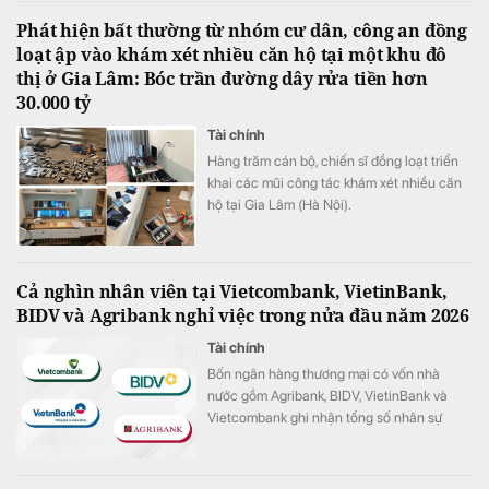
Phát hiện bất thường từ nhóm cư dân, công an đồng
loạt ập vào khám xét nhiều căn hộ tại một khu đô
thị ở Gia Lâm: Bóc trần đường dây rửa tiền hơn
30.000 tỷ
Tài chính
Hàng trăm cán bộ, chiến sĩ đồng loạt triển
khai các mũi công tác khám xét nhiều căn
hộ tại Gia Lâm (Hà Nội).
Cả nghìn nhân viên tại Vietcombank, VietinBank,
BIDV và Agribank nghỉ việc trong nửa đầu năm 2026
Tài chính
Bốn ngân hàng thương mại có vốn nhà
nước gồm Agribank, BIDV, VietinBank và
Vietcombank ghi nhận tổng số nhân sự
giảm hơn 1.100 người trong 6 tháng đầu
năm 2026.