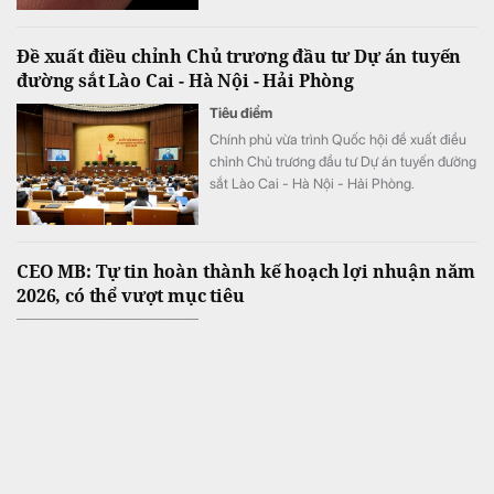
tuần như trước đây, tương đương tốc độ xử
lý nhanh hơn tới 3.000 lần.
Đề xuất điều chỉnh Chủ trương đầu tư Dự án tuyến
đường sắt Lào Cai - Hà Nội - Hải Phòng
Tiêu điểm
Chính phủ vừa trình Quốc hội đề xuất điều
chỉnh Chủ trương đầu tư Dự án tuyến đường
sắt Lào Cai - Hà Nội - Hải Phòng.
CEO MB: Tự tin hoàn thành kế hoạch lợi nhuận năm
2026, có thể vượt mục tiêu
Tài chính
Dù đánh giá 6 tháng đầu năm là giai đoạn
nhiều thách thức đối với ngành tài chính và
nền kinh tế, Tổng Giám đốc MB Phạm Như
Ánh cho biết ngân hàng vẫn tự tin hoàn
thành kế hoạch lợi nhuận năm 2026, thậm
chí có thể đạt kết quả cao hơn mục tiêu đề
Giá xăng dầu trong nước đồng loạt giảm
ra.