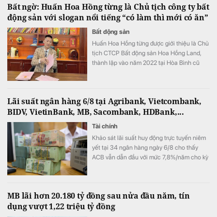
Bất ngờ: Huấn Hoa Hồng từng là Chủ tịch công ty bất
động sản với slogan nổi tiếng “có làm thì mới có ăn”
Bất động sản
Huấn Hoa Hồng từng được giới thiệu là Chủ
tịch CTCP Bất động sản Hoa Hồng Land,
thành lập vào năm 2022 tại Hòa Bình cũ
(nay là tỉnh Phú Thọ).
Lãi suất ngân hàng 6/8 tại Agribank, Vietcombank,
BIDV, VietinBank, MB, Sacombank, HDBank,...
Tài chính
Khảo sát lãi suất huy động trực tuyến niêm
yết tại 34 ngân hàng ngày 6/8 cho thấy
ACB vẫn dẫn đầu với mức 7,8%/năm cho kỳ
hạn 12 tháng, trong khi LPBank duy trì mức
7,3%/năm và toàn thị trường hiện có 8 ngân
hàng niêm yết lãi suất từ 7%/năm trở lên.
MB lãi hơn 20.180 tỷ đồng sau nửa đầu năm, tín
dụng vượt 1,22 triệu tỷ đồng