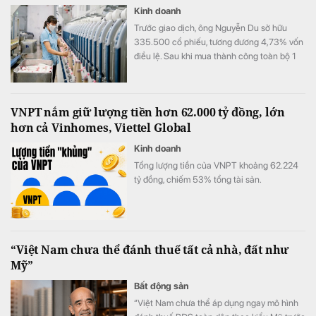
Kinh doanh
Trước giao dịch, ông Nguyễn Du sở hữu
335.500 cổ phiếu, tương đương 4,73% vốn
điều lệ. Sau khi mua thành công toàn bộ 1
triệu cổ phiếu đã đăng ký, lượng cổ phiếu
nắm giữ của ông tăng lên 1.335.500 đơn vị,
tương ứng 18,81% vốn.
VNPT nắm giữ lượng tiền hơn 62.000 tỷ đồng, lớn
hơn cả Vinhomes, Viettel Global
Kinh doanh
Tổng lượng tiền của VNPT khoảng 62.224
tỷ đồng, chiếm 53% tổng tài sản.
“Việt Nam chưa thể đánh thuế tất cả nhà, đất như
Mỹ”
Bất động sản
“Việt Nam chưa thể áp dụng ngay mô hình