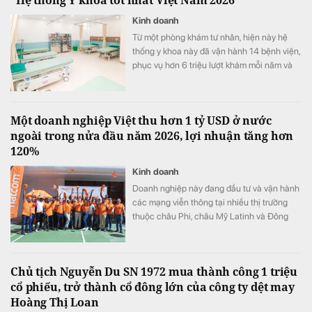
"Hệ thống Y khoa tốt nhất Việt Nam 2026"
Kinh doanh
Từ một phòng khám tư nhân, hiện này hệ
thống y khoa này đã vận hành 14 bệnh viện,
phục vụ hơn 6 triệu lượt khám mỗi năm và
vừa được xướng tên "Hệ thống Y khoa tốt
nhất Việt Nam 2026".
Một doanh nghiệp Việt thu hơn 1 tỷ USD ở nước
ngoài trong nửa đầu năm 2026, lợi nhuận tăng hơn
120%
Kinh doanh
Doanh nghiệp này đang đầu tư và vận hành
các mạng viễn thông tại nhiều thị trường
thuộc châu Phi, châu Mỹ Latinh và Đông
Nam Á.
Chủ tịch Nguyễn Du SN 1972 mua thành công 1 triệu
cổ phiếu, trở thành cổ đông lớn của công ty dệt may
Hoàng Thị Loan