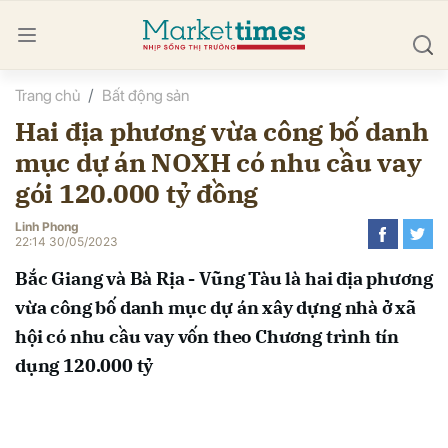
Trang chủ
Bất động sản
bình luận
Hai địa phương vừa công bố danh
mục dự án NOXH có nhu cầu vay
gói 120.000 tỷ đồng
Linh Phong
22:14 30/05/2023
Bắc Giang và Bà Rịa - Vũng Tàu là hai địa phương
Hủy
G
vừa công bố danh mục dự án xây dựng nhà ở xã
hội có nhu cầu vay vốn theo Chương trình tín
dụng 120.000 tỷ