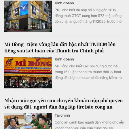
Kinh doanh
PNJ cho biết đã nộp bổ sung gần 10 tỷ
đồng thuế GTGT cùng hơn 973 triệu đồng
tiền chậm nộp từ tháng 11/2025, trước thời
điểm Thanh tra Chính phủ công bố thông
báo kết luận thanh tra.
Mi Hồng - tiệm vàng lâu đời bậc nhất TP.HCM lên
tiếng sau kết luận của Thanh tra Chính phủ
Kinh doanh
Mi Hồng cho biết các nội dung được nêu
trong kết luận thanh tra thuộc thời kỳ hoạt
động đã được cơ quan chức năng kiểm tra
từ trước năm 2025, không phải sự việc mới
phát sinh tại thời điểm công bố thông báo.
Nhận cuộc gọi yêu cầu chuyển khoản nộp phí quyền
sử dụng đất, người đàn ông lập tức báo công an
Tài chính
Công an cảnh báo người dân không chuyển
khoản theo yêu cầu của cuộc gọi sau.