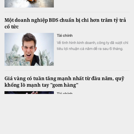
Một doanh nghiệp BĐS chuẩn bị chi hơn trăm tỷ trả
cổ tức
Tài chính
Về tình hình kinh doanh, công ty đã vượt chỉ
tiêu lợi nhuận cả năm đề ra sau 6 tháng.
Giá vàng có tuần tăng mạnh nhất từ đầu năm, quỹ
khổng lồ mạnh tay "gom hàng"
Tài chính
Vàng tăng vọt lên trên 4.300 USD/ounce
khi những dấu hiệu trong thị trường lao
động khiến thị trường loại trừ khả năng tăng
lãi suất từ ​​Cục Dự trữ Liên bang (Fed).