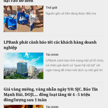
dạt vào bờ biển
Thế giới
Nguồn gốc số tiền đang được điều tra.
LPBank phát cảnh báo tới các khách hàng doanh
nghiệp
Tài chính
LPBank cảnh báo tình trạng một số tổ chức,
cá nhân giả danh có “quan hệ nội bộ” với
ngân hàng để chào mời dịch vụ môi giới tín
dụng, cam kết “bao trọn gói”, “đảm bảo
100% được phê duyệt”, thậm chí yêu cầu
doanh nghiệp trả phí trước hoặc cung cấp
Giá vàng miếng, vàng nhẫn ngày 9/8: SJC, Bảo Tín
thông tin đăng nhập, mã OTP và chữ ký số.
Mạnh Hải, DOJI,... đồng loạt tăng từ 4 - 5 triệu
đồng/lượng sau 1 tuần
Tài chính