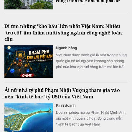
công trình mặc nhiên bị phá dỡ
Đi tìm những 'kho báu' lớn nhất Việt Nam: Nhiều
'trụ cột' âm thầm nuôi sống ngành công nghệ toàn
cầu
Ngành hàng
Việt Nam được đánh giá là một trong những
quốc gia có tài nguyên khoáng sản phong
phú của khu vực, với hàng trăm mỏ lớn trải
dài từ miền núi phía Bắc đến Tây Nguyên và
duyên hải miền Trung.
Ái nữ nhà tỷ phú Phạm Nhật Vượng tham gia vào
nền "kinh tế bạc" tỷ USD của Việt Nam
Kinh doanh
Doanh nghiệp mà bà Phạm Nhật Minh Anh
giữ một vị trí quản lý hoạt động trong nền
“kinh tế bạc” của Việt Nam .