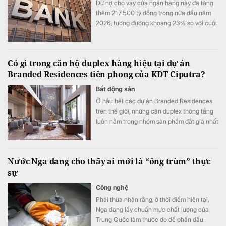
Dư nợ cho vay của ngân hàng này đã tăng
thêm 217.500 tỷ đồng trong nửa đầu năm
2026, tương đương khoảng 23% so với cuối
năm 2025.
Có gì trong căn hộ duplex hàng hiệu tại dự án
Branded Residences tiên phong của KĐT Ciputra?
Bất động sản
Ở hầu hết các dự án Branded Residences
trên thế giới, những căn duplex thông tầng
luôn nằm trong nhóm sản phẩm đắt giá nhất
nhờ đưa trọn trải nghiệm của dinh thự mặt
đất lên giữa tầng không với cấu trúc 2 tầng
độc lập, tầm nhìn panorama khoáng đạt và
Nước Nga đang cho thấy ai mới là “ông trùm” thực
không gian ngoài trời riêng tư tuyệt đối.
sự
Công nghệ
Phải thừa nhận rằng, ở thời điểm hiện tại,
Nga đang lấy chuẩn mực chất lượng của
Trung Quốc làm thước đo để phấn đấu.