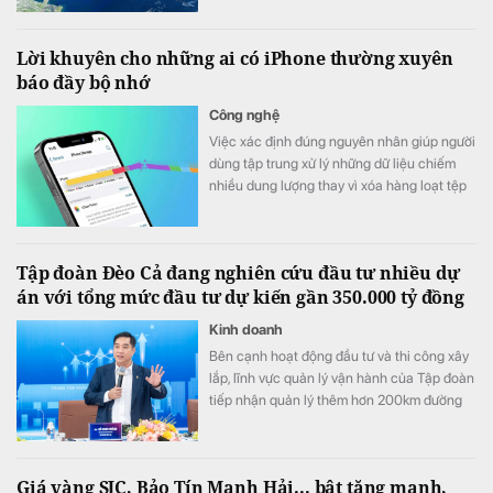
Lời khuyên cho những ai có iPhone thường xuyên
báo đầy bộ nhớ
Công nghệ
Việc xác định đúng nguyên nhân giúp người
dùng tập trung xử lý những dữ liệu chiếm
nhiều dung lượng thay vì xóa hàng loạt tệp
hoặc ứng dụng không cần thiết.
Tập đoàn Đèo Cả đang nghiên cứu đầu tư nhiều dự
án với tổng mức đầu tư dự kiến gần 350.000 tỷ đồng
Kinh doanh
Bên cạnh hoạt động đầu tư và thi công xây
lắp, lĩnh vực quản lý vận hành của Tập đoàn
tiếp nhận quản lý thêm hơn 200km đường
cao tốc Bắc - Nam đoạn qua các tỉnh miền
Trung.
Giá vàng SJC, Bảo Tín Mạnh Hải... bật tăng mạnh,