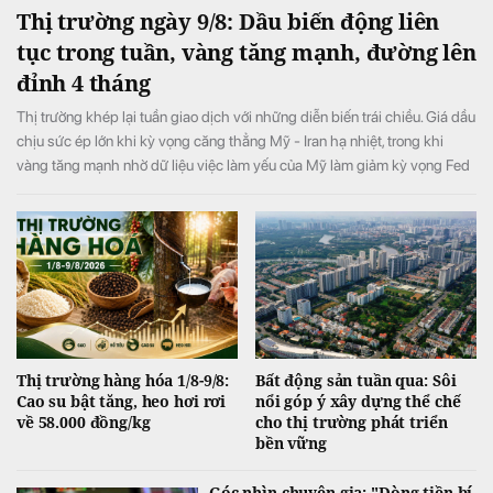
Thị trường ngày 9/8: Dầu biến động liên
tục trong tuần, vàng tăng mạnh, đường lên
đỉnh 4 tháng
Thị trường khép lại tuần giao dịch với những diễn biến trái chiều. Giá dầu
chịu sức ép lớn khi kỳ vọng căng thẳng Mỹ - Iran hạ nhiệt, trong khi
vàng tăng mạnh nhờ dữ liệu việc làm yếu của Mỹ làm giảm kỳ vọng Fed
tăng lãi suất. Ở nhóm hàng hóa nông sản, giá đường tăng lên mức cao
nhất 4 tháng do lo ngại nguồn cung thiếu hụt, còn cacao và cà phê diễn
biến phân hóa.
Thị trường hàng hóa 1/8-9/8:
Bất động sản tuần qua: Sôi
Cao su bật tăng, heo hơi rơi
nổi góp ý xây dựng thể chế
về 58.000 đồng/kg
cho thị trường phát triển
bền vững
Góc nhìn chuyên gia: "Dòng tiền bí