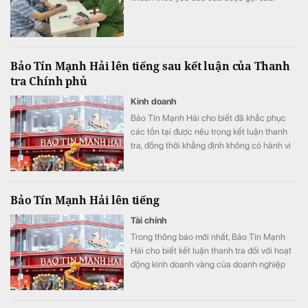
Bảo Tín Mạnh Hải lên tiếng sau kết luận của Thanh
tra Chính phủ
Kinh doanh
Bảo Tín Mạnh Hải cho biết đã khắc phục
các tồn tại được nêu trong kết luận thanh
tra, đồng thời khẳng định không có hành vi
thao túng, găm hàng, đẩy giá, buôn lậu, đầu
cơ hay trục lợi.
Bảo Tín Mạnh Hải lên tiếng
Tài chính
Trong thông báo mới nhất, Bảo Tín Mạnh
Hải cho biết kết luận thanh tra đối với hoạt
động kinh doanh vàng của doanh nghiệp
nằm trong giai đoạn từ ngày 1/1/2023 đến
tháng 9/2025.