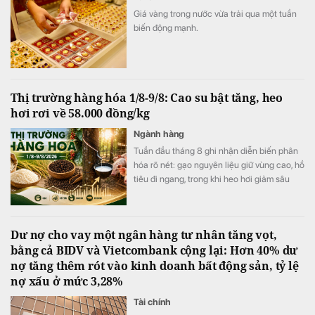
Giá vàng trong nước vừa trải qua một tuần
biến động mạnh.
Thị trường hàng hóa 1/8-9/8: Cao su bật tăng, heo
hơi rơi về 58.000 đồng/kg
Ngành hàng
Tuần đầu tháng 8 ghi nhận diễn biến phân
hóa rõ nét: gạo nguyên liệu giữ vùng cao, hồ
tiêu đi ngang, trong khi heo hơi giảm sâu
xuống 58.000 đồng/kg.
Dư nợ cho vay một ngân hàng tư nhân tăng vọt,
bằng cả BIDV và Vietcombank cộng lại: Hơn 40% dư
nợ tăng thêm rót vào kinh doanh bất động sản, tỷ lệ
nợ xấu ở mức 3,28%
Tài chính