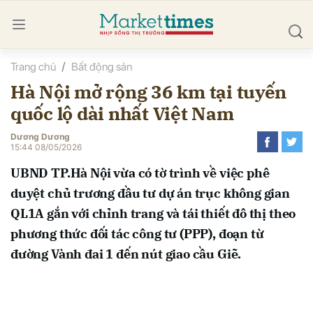
Trang chủ
Bất động sản
bình luận
Hà Nội mở rộng 36 km tại tuyến
quốc lộ dài nhất Việt Nam
Dương Dương
15:44 08/05/2026
UBND TP.Hà Nội vừa có tờ trình về việc phê
duyệt chủ trương đầu tư dự án trục không gian
Hủy
G
QL1A gắn với chỉnh trang và tái thiết đô thị theo
phương thức đối tác công tư (PPP), đoạn từ
đường Vành đai 1 đến nút giao cầu Giẽ.