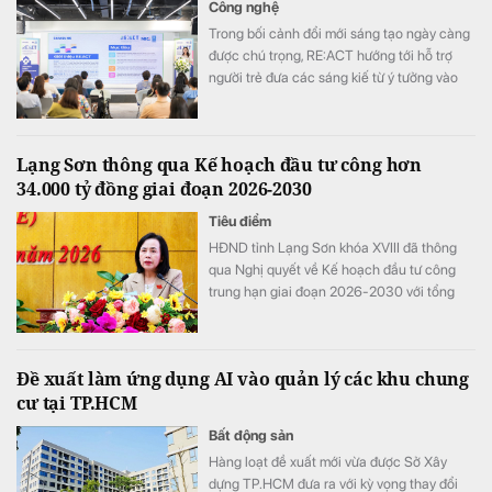
Công nghệ
Trong bối cảnh đổi mới sáng tạo ngày càng
được chú trọng, RE:ACT hướng tới hỗ trợ
người trẻ đưa các sáng kiế từ ý tưởng vào
thử nghiệm thực tế, góp phần giải quyết
những thách thức của cộng đồng.
Lạng Sơn thông qua Kế hoạch đầu tư công hơn
34.000 tỷ đồng giai đoạn 2026-2030
Tiêu điểm
HĐND tỉnh Lạng Sơn khóa XVIII đã thông
qua Nghị quyết về Kế hoạch đầu tư công
trung hạn giai đoạn 2026-2030 với tổng
nguồn vốn hơn 34.290 tỷ đồng. Nguồn lực
này được kỳ vọng sẽ tạo đột phá về hạ tầng,
thúc đẩy kinh tế cửa khẩu và chuyển đổi số
Đề xuất làm ứng dụng AI vào quản lý các khu chung
trên địa bàn tỉnh.
cư tại TP.HCM
Bất động sản
Hàng loạt đề xuất mới vừa được Sở Xây
dựng TP.HCM đưa ra với kỳ vọng thay đổi