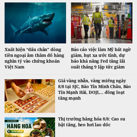
diễn biến liên quan xung đột Mỹ-Iran và eo biển Hormuz.
Xuất hiện “dấu chân” dòng
Báo cáo việc làm Mỹ bất ngờ
tiền ngoại âm thầm đổ hàng
giảm, hụt xa ước tính, dự
nghìn tỷ vào chứng khoán
báo khả năng Fed tăng lãi
Việt Nam
suất tháng 9 lập tức giảm
Giá vàng nhẫn, vàng miếng ngày
8/8 tại SJC, Bảo Tín Minh Châu, Bảo
Tín Mạnh Hải, DOJI,... đồng loạt
tăng mạnh
Thị trường hàng hóa 8/8: Cao su
bật tăng, heo hơi lao dốc