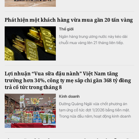
mục sản phẩm năng lượng xanh.
Phát hiện một khách hàng vừa mua gần 20 tấn vàng
Thế giới
Ngân hàng trung ương nước này kéo dài
chuỗi mua vàng lên 21 tháng liên tiếp.
Lợi nhuận “Vua sữa đậu nành” Việt Nam tăng
trưởng hơn 34%, công ty mẹ sắp chi gần 368 tỷ đồng
trả cổ tức trong tháng 8
Kinh doanh
Đường Quảng Ngãi vừa chốt phương án
tạm ứng cổ tức đợt 1/2026 bằng tiền mặt.
Trong nửa đầu năm, hoạt động kinh doanh
của doanh nghiệp tiếp tục tăng trưởng với
mảng sữa đậu nành là điểm sáng.