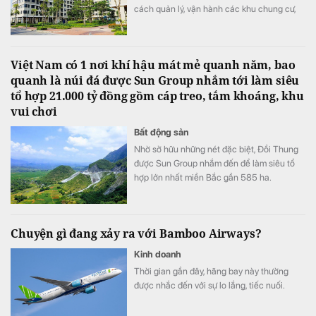
cách quản lý, vận hành các khu chung cư,
đồng thời nâng cao chất lượng sống của
người dân trong thời gian tới.
Việt Nam có 1 nơi khí hậu mát mẻ quanh năm, bao
quanh là núi đá được Sun Group nhắm tới làm siêu
tổ hợp 21.000 tỷ đồng gồm cáp treo, tắm khoáng, khu
vui chơi
Bất động sản
Nhờ sở hữu những nét đặc biệt, Đồi Thung
được Sun Group nhắm đến để làm siêu tổ
hợp lớn nhất miền Bắc gần 585 ha.
Chuyện gì đang xảy ra với Bamboo Airways?
Kinh doanh
Thời gian gần đây, hãng bay này thường
được nhắc đến với sự lo lắng, tiếc nuối.