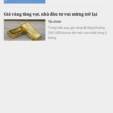
Giá vàng tăng vọt, nhà đầu tư vui mừng trở lại
Tài chính
Trong tuần qua, giá vàng đã tăng khoảng
300 USD/ounce lên mức cao nhất trong 2
tháng.
Lợi nhuận trước thuế 6 tháng đầu năm 2026 của Xổ
số Kiến thiết Thủ đô chưa bằng một ngày của Xổ số
kiến thiết TP HCM
Kinh doanh
Lợi nhuận kế toán trước thuế của Xổ số
Kiến thiết Thủ đô đạt 4,6 tỷ đồng, giảm
41,5% so với nửa đầu năm 2025.
Dự án 1,5 tỷ USD của nhà máy lọc dầu đầu tiên tại