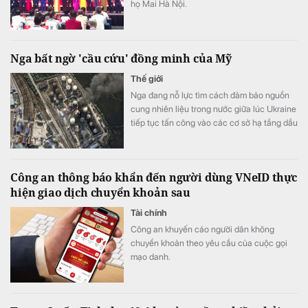
họ Mai Hà Nội.
Nga bất ngờ 'cầu cứu' đồng minh của Mỹ
Thế giới
Nga đang nỗ lực tìm cách đảm bảo nguồn
cung nhiên liệu trong nước giữa lúc Ukraine
tiếp tục tấn công vào các cơ sở hạ tầng dầu
khí nước này.
Công an thông báo khẩn đến người dùng VNeID thực
hiện giao dịch chuyển khoản sau
Tài chính
Công an khuyến cáo người dân không
chuyển khoản theo yêu cầu của cuộc gọi
mạo danh.