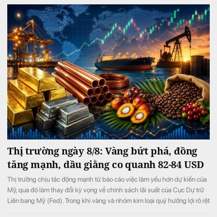
Thị trường ngày 8/8: Vàng bứt phá, đồng
tăng mạnh, dầu giằng co quanh 82-84 USD
Thị trường chịu tác động mạnh từ báo cáo việc làm yếu hơn dự kiến của
Mỹ, qua đó làm thay đổi kỳ vọng về chính sách lãi suất của Cục Dự trữ
Liên bang Mỹ (Fed). Trong khi vàng và nhóm kim loại quý hưởng lợi rõ rệt
từ triển vọng lãi suất bớt thắt chặt, giá dầu biến động mạnh do những