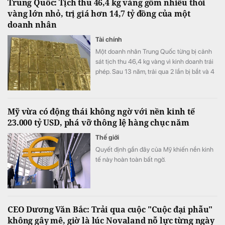
Trung Quốc: Tịch thu 46,4 kg vàng gồm nhiều thỏi
vàng lớn nhỏ, trị giá hơn 14,7 tỷ đồng của một
doanh nhân
Tài chính
Một doanh nhân Trung Quốc từng bị cảnh
sát tịch thu 46,4 kg vàng vì kinh doanh trái
phép. Sau 13 năm, trải qua 2 lần bị bắt và 4
lần xét xử, số vàng được xử lý thế nào?
Mỹ vừa có động thái không ngờ với nền kinh tế
23.000 tỷ USD, phá vỡ thông lệ hàng chục năm
Thế giới
Quyết định gần đây của Mỹ khiến nền kinh
tế này hoàn toàn bất ngờ.
CEO Dương Văn Bắc: Trải qua cuộc "Cuộc đại phẫu"
không gây mê, giờ là lúc Novaland nỗ lực từng ngày