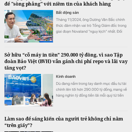
để "sòng phẳng" với niềm tin của khách hàng
Bất động sản
Tháng 11/2024, ông Dương Văn Bắc chính
thức đảm nhận vai trò Tổng Giám đốc trong
giai đoạn Novaland "nguy kịch" nhất. Đối
với ông Bắc, đây không phải là liều lĩnh mà
sự lựa chọn của niềm tin. Và cuộc đại phẫu
không gây mê kéo dài gần 2 năm sau đó đã
Sở hữu “cỗ máy in tiền” 290.000 tỷ đồng, vì sao Tập
biến một tập đoàn bất động sản đang vật
đoàn Bảo Việt (BVH) vẫn gánh chi phí repo và lãi vay
lộn với khó khăn trở thành một "đội quân
tăng vọt?
chiến binh" hồi sinh.
Kinh doanh
Dù đang nắm trong tay danh mục đầu tư tài
chính lên tới hơn 290.000 tỷ đồng, mang về
hàng nghìn tỷ đồng tiền lãi mỗi quý từ tiền
gửi và trái phiếu, Tập đoàn Bảo Việt (HoSE:
BVH) vẫn ghi nhận chi phí tài chính tăng
mạnh trong nửa đầu năm 2026. Đáng chú ý
Làm sao để sáng kiến của người trẻ không chỉ nằm
nhất là khoản chi phí repo và lãi vay tăng
“trên giấy”?
đột biến 145,6% so với cùng kỳ, trở thành
điểm nhấn trên báo cáo tài chính.