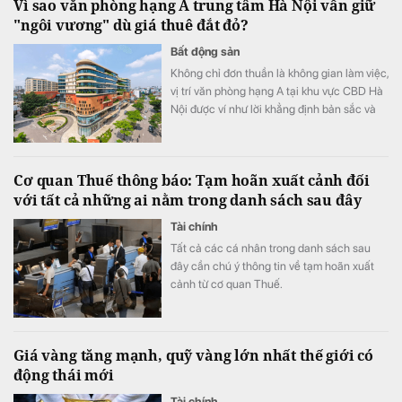
Vì sao văn phòng hạng A trung tâm Hà Nội vẫn giữ
"ngôi vương" dù giá thuê đắt đỏ?
Bất động sản
Không chỉ đơn thuần là không gian làm việc,
vị trí văn phòng hạng A tại khu vực CBD Hà
Nội được ví như lời khẳng định bản sắc và
uy tín thương hiệu. Mặc cho xu hướng dịch
chuyển ra vùng ven, hệ sinh thái thương mại
cùng khả năng kết nối hoàn hảo tiếp tục
Cơ quan Thuế thông báo: Tạm hoãn xuất cảnh đối
biến khu vực trung tâm thành lựa chọn hàng
với tất cả những ai nằm trong danh sách sau đây
đầu của các tập đoàn đa quốc gia.
Tài chính
Tất cả các cá nhân trong danh sách sau
đây cần chú ý thông tin về tạm hoãn xuất
cảnh từ cơ quan Thuế.
Giá vàng tăng mạnh, quỹ vàng lớn nhất thế giới có
động thái mới
Tài chính