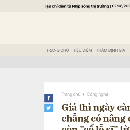
Tạp chí điện tử Nhịp sống thị trường
|
02/08/20
Gửi 
TRANG CHỦ
TIÊU ĐIỂM
THẨM ĐỊNH GIÁ
Trang chủ
Công nghệ
Giá thì ngày cà
chẳng có nâng c
còn "cổ lỗ sĩ" t