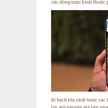
các dòng màn hình thuộc p
Bí bách lớn nhất buộc các h
lực giữ nguyên giá bán sma