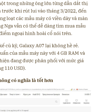
t trong những ông lớn từng dẫn dắt thị
trước khi rút lui vào tháng 3/2022, đến
àng loạt các mẫu máy có viền dày và màn
ng Nga vẫn có thể dễ dàng tìm mua mẫu
iểm ngoại hình hoài cổ nói trên.
ế cũ kỹ, Galaxy A07 lại không hề rẻ.
chuẩn của mẫu máy này với 4 GB RAM và
hiện đang được phân phối với mức giá
ng 110 USD).
hông có nghĩa là tốt hơn