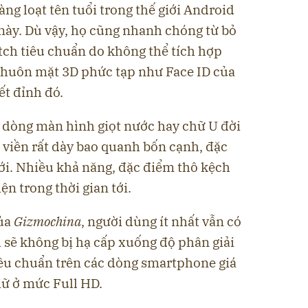
àng loạt tên tuổi trong thế giới Android
 này. Dù vậy, họ cũng nhanh chóng từ bỏ
tch tiêu chuẩn do không thể tích hợp
khuôn mặt 3D phức tạp như Face ID của
t đỉnh đó.
c dòng màn hình giọt nước hay chữ U đời
 viền rất dày bao quanh bốn cạnh, đặc
ới. Nhiều khả năng, đặc điểm thô kệch
ện trong thời gian tới.
của
Gizmochina
, người dùng ít nhất vẫn có
 sẽ không bị hạ cấp xuống độ phân giải
tiêu chuẩn trên các dòng smartphone giá
iữ ở mức Full HD.