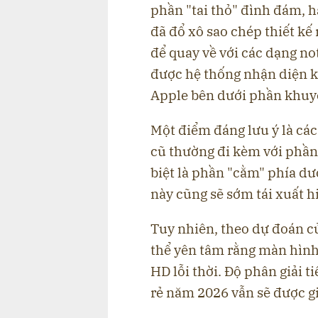
phần "tai thỏ" đình đám, h
đã đổ xô sao chép thiết kế
để quay về với các dạng no
được hệ thống nhận diện 
Apple bên dưới phần khuyế
Một điểm đáng lưu ý là cá
cũ thường đi kèm với phần
biệt là phần "cằm" phía dư
này cũng sẽ sớm tái xuất hi
Tuy nhiên, theo dự đoán 
thể yên tâm rằng màn hình
HD lỗi thời. Độ phân giải 
rẻ năm 2026 vẫn sẽ được g