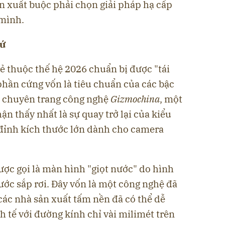
n xuất buộc phải chọn giải pháp hạ cấp
mình.
hứ
ẻ thuộc thế hệ 2026 chuẩn bị được "tái
phần cứng vốn là tiêu chuẩn của các bậc
o chuyên trang công nghệ
Gizmochina
, một
ận thấy nhất là sự quay trở lại của kiểu
đỉnh kích thước lớn dành cho camera
ược gọi là màn hình "giọt nước" do hình
ớc sắp rơi. Đây vốn là một công nghệ đã
âu các nhà sản xuất tấm nền đã có thể dễ
h tế với đường kính chỉ vài milimét trên