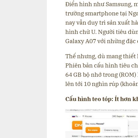
Điển hình như Samsung, mộ
trường smartphone tại Nga 
nay vẫn duy trì sản xuất h
hình chữ U. Người tiêu dù
Galaxy A07 với những đặc đ
Thế nhưng, dù mang thiết k
Phiên bản cấu hình tiêu 
64 GB bộ nhớ trong (ROM) 
lên tới 10 nghìn rúp (khoả
Cấu hình teo tóp: Ít hơn k