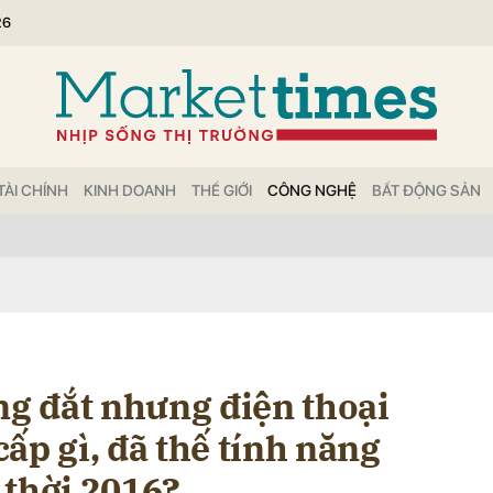
26
bình luận
TÀI CHÍNH
KINH DOANH
THẾ GIỚI
CÔNG NGHỆ
BẤT ĐỘNG SẢN
Hủy
G
ng đắt nhưng điện thoại
ấp gì, đã thế tính năng
ừ thời 2016?