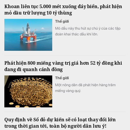
phương án sử dụng vốn cho ngân hàng và
Khoan liên tục 5.000 mét xuống đáy biển, phát hiện
công ty tài chính.
mỏ dầu trữ lượng 10 tỷ thùng
Thế giới
Mỏ dầu này thu hút sự chú ý của các tập
đoàn khai thác dầu khí lớn.
Phát hiện 800 miếng vàng trị giá hơn 52 tỷ đồng khi
đang đi quanh cánh đồng
Thế giới
Một nông dân đã phát hiện hàng trăm
miếng vàng quý.
Quy định về Sổ đỏ dự kiến sẽ có loạt thay đổi lớn
trong thời gian tới, toàn bộ người dân lưu ý!