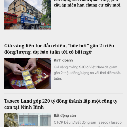
cầu áp niên hạn chung cư xây mới
Giá vàng liên tục đảo chiều, “bốc hơi” gần 2 triệu
đồng/lượng, dự báo tuần tới có bất ngờ
Kinh doanh
Giá vàng miếng SJC ở Việt Nam đã giảm
gần 2 triệu đồng/lượng so với thời điểm đầu
tuần.
Taseco Land góp 220 tỷ đồng thành lập một công ty
con tại Ninh Bình
Bất động sản
CTCP Đầu tư Bất động sản Taseco (Taseco