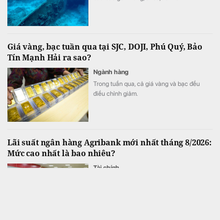
Giá vàng, bạc tuần qua tại SJC, DOJI, Phú Quý, Bảo
Tín Mạnh Hải ra sao?
Ngành hàng
Trong tuần qua, cả giá vàng và bạc đều
điều chỉnh giảm.
Lãi suất ngân hàng Agribank mới nhất tháng 8/2026:
Mức cao nhất là bao nhiêu?
Tài chính
Đầu tháng 8/2026, Agribank tiếp tục áp
dụng lãi suất cao nhất 6%/năm tại quầy và
6,8%/năm đối với tiền gửi trực tuyến, trong
đó kênh online duy trì mức ưu đãi vượt trội ở
hầu hết các kỳ hạn.