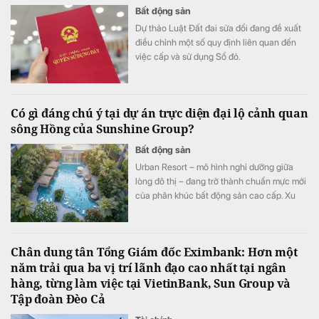
Bất động sản
Dự thảo Luật Đất đai sửa đổi đang đề xuất
điều chỉnh một số quy định liên quan đến
việc cấp và sử dụng Sổ đỏ.
Có gì đáng chú ý tại dự án trực diện đại lộ cảnh quan
sông Hồng của Sunshine Group?
Bất động sản
Urban Resort – mô hình nghỉ dưỡng giữa
lòng đô thị – đang trở thành chuẩn mực mới
của phân khúc bất động sản cao cấp. Xu
hướng này đặc biệt được thể hiện rõ tại
những dự án sở hữu lợi thế cảnh quan ven
sông, ven hồ cùng hệ sinh thái xanh hiếm
Chân dung tân Tổng Giám đốc Eximbank: Hơn một
có.
năm trải qua ba vị trí lãnh đạo cao nhất tại ngân
hàng, từng làm việc tại VietinBank, Sun Group và
Tập đoàn Đèo Cả