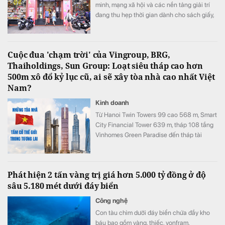
minh, mạng xã hội và các nền tảng giải trí
đang thu hẹp thời gian dành cho sách giấy,
FAHASA lại cho thấy chiều hướng ngược lại
khi doanh thu, lợi nhuận tiếp tục tăng và hệ
thống nhà sách không ngừng mở rộng.
Cuộc đua 'chạm trời' của Vingroup, BRG,
Thaiholdings, Sun Group: Loạt siêu tháp cao hơn
500m xô đổ kỷ lục cũ, ai sẽ xây tòa nhà cao nhất Việt
Nam?
Kinh doanh
Từ Hanoi Twin Towers 99 cao 568 m, Smart
City Financial Tower 639 m, tháp 108 tầng
Vinhomes Green Paradise đến tháp tài
chính quốc tế Thủ Thiêm, hàng loạt dự án
đang được lên kế hoạch tại Hà Nội, TP.HCM
và Đà Nẵng với tổng vốn đầu tư lên tới hàng
Phát hiện 2 tấn vàng trị giá hơn 5.000 tỷ đồng ở độ
chục tỷ USD.
sâu 5.180 mét dưới đáy biển
Công nghệ
Con tàu chìm dưới đáy biển chứa đầy kho
báu bao gồm vàng, thiếc, vonfram.