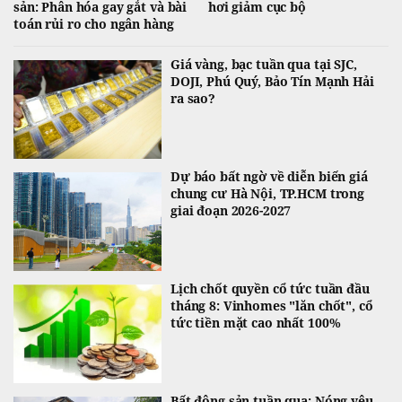
sản: Phân hóa gay gắt và bài
hơi giảm cục bộ
toán rủi ro cho ngân hàng
Giá vàng, bạc tuần qua tại SJC,
DOJI, Phú Quý, Bảo Tín Mạnh Hải
ra sao?
Dự báo bất ngờ về diễn biến giá
chung cư Hà Nội, TP.HCM trong
giai đoạn 2026-2027
Lịch chốt quyền cổ tức tuần đầu
tháng 8: Vinhomes "lăn chốt", cổ
tức tiền mặt cao nhất 100%
Bất động sản tuần qua: Nóng yêu