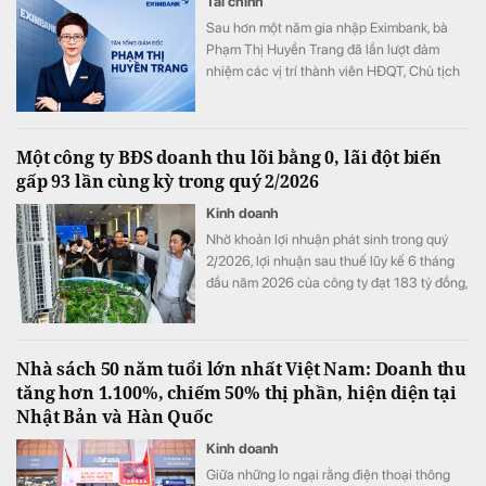
Tài chính
Sau hơn một năm gia nhập Eximbank, bà
Phạm Thị Huyền Trang đã lần lượt đảm
nhiệm các vị trí thành viên HĐQT, Chủ tịch
HĐQT và nay là Tổng Giám đốc của ngân
hàng. Với gần 20 năm kinh nghiệm trong
lĩnh vực tài chính - ngân hàng và quản trị
Một công ty BĐS doanh thu lõi bằng 0, lãi đột biến
doanh nghiệp, nữ CEO sinh năm 1982 được
gấp 93 lần cùng kỳ trong quý 2/2026
kỳ vọng sẽ dẫn dắt Eximbank bước vào giai
đoạn phát triển mới.
Kinh doanh
Nhờ khoản lợi nhuận phát sinh trong quý
2/2026, lợi nhuận sau thuế lũy kế 6 tháng
đầu năm 2026 của công ty đạt 183 tỷ đồng,
tăng 1.726% so với mức 10 tỷ đồng của
cùng kỳ năm 2025.
Nhà sách 50 năm tuổi lớn nhất Việt Nam: Doanh thu
tăng hơn 1.100%, chiếm 50% thị phần, hiện diện tại
Nhật Bản và Hàn Quốc
Kinh doanh
Giữa những lo ngại rằng điện thoại thông