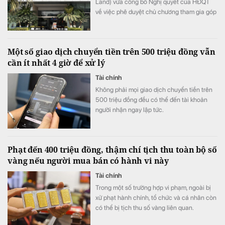
Land) vừa công bố Nghị quyết của HĐQT
về việc phê duyệt chủ chương tham gia góp
vốn thành lập công ty.
Một số giao dịch chuyển tiền trên 500 triệu đồng vẫn
cần ít nhất 4 giờ để xử lý
Tài chính
Không phải mọi giao dịch chuyển tiền trên
500 triệu đồng đều có thể đến tài khoản
người nhận ngay lập tức.
Phạt đến 400 triệu đồng, thậm chí tịch thu toàn bộ số
vàng nếu người mua bán có hành vi này
Tài chính
Trong một số trường hợp vi phạm, ngoài bị
xử phạt hành chính, tổ chức và cá nhân còn
có thể bị tịch thu số vàng liên quan.