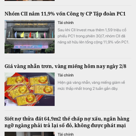
Nhóm CII nắm 11,9% vốn Công ty CP Tập đoàn PC1
Tài chính
Sau khi CII Invest mua thêm 1,59 triệu cổ
phiếu PC1 trong phiên 30/7, nhóm CII đã
nâng sở hữu lên tổng cộng 11,9% vốn PC1.
Giá vàng nhẫn trơn, vàng miếng hôm nay ngày 2/8
Tài chính
Hiện giá vàng nhẫn, vàng miếng giảm về
mức thấp nhất trong 2 tuần gần đây.
Siết nợ thửa đất 64,9m2 thế chấp nợ xấu, ngân hàng
ngỡ ngàng phải trả lại sổ đỏ, không được phát mại
Tài chính