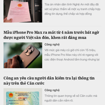
Tòa án nhân dân tỉnh Nghệ An mới đây đã
xét xử phúc thẩm về một vụ tranh chấp hợp
đồng tín dụng, thế chấp và hợp đồng
chuyển nhượng quyền sử dụng đất.
Mẫu iPhone Pro Max ra mắt từ 4 năm trước bất ngờ
được người Việt săn đón, khen rất đáng mua
Công nghệ
Với mức giá máy cũ giờ chỉ còn 15 triệu,
mẫu iPhone Pro Max này chỉ rẻ ngang với
các điện thoại Android tầm trung nhưng lại
được đánh giá cao hơn cả các thế hệ
iPhone 16, 17.
Công an yêu cầu người dân kiểm tra lại thông tin
này trên thẻ Căn cước
Công nghệ
Thông tin quan trọng về số Căn cước mà
người dân cần nắm rõ.