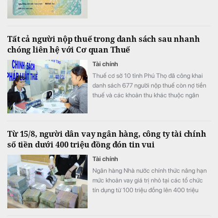
Tất cả người nộp thuế trong danh sách sau nhanh
chóng liên hệ với Cơ quan Thuế
Tài chính
Thuế cơ sở 10 tỉnh Phú Thọ đã công khai
danh sách 677 người nộp thuế còn nợ tiền
thuế và các khoản thu khác thuộc ngân
sách nhà nước với tổng số tiền hơn 53 tỷ
đồng.
Từ 15/8, người dân vay ngân hàng, công ty tài chính
số tiền dưới 400 triệu đồng đón tin vui
Tài chính
Ngân hàng Nhà nước chính thức nâng hạn
mức khoản vay giá trị nhỏ tại các tổ chức
tín dụng từ 100 triệu đồng lên 400 triệu
đồng từ ngày 15/8. Theo đó, khách vay
không cần chứng minh tài chính hay