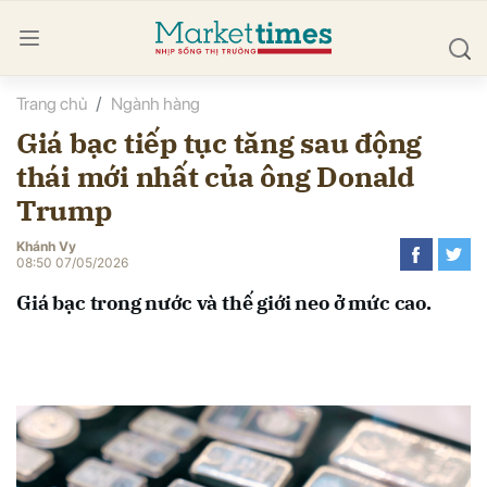
Trang chủ
Ngành hàng
bình luận
Giá bạc tiếp tục tăng sau động
thái mới nhất của ông Donald
Trump
Khánh Vy
08:50 07/05/2026
Giá bạc trong nước và thế giới neo ở mức cao.
Hủy
G