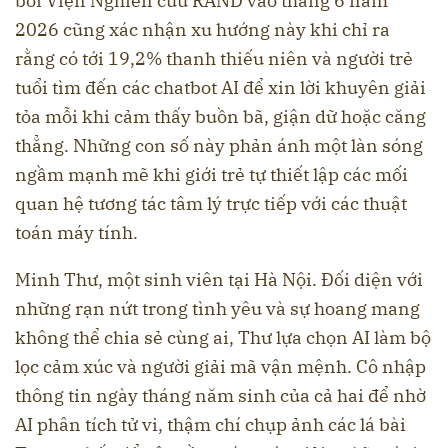
bởi Viện Nghiên cứu RAND
vào tháng 6 năm
2026 cũng xác nhận xu hướng này khi chỉ ra
rằng có tới 19,2% thanh thiếu niên và người trẻ
tuổi tìm đến các chatbot AI để xin lời khuyên giải
tỏa mỗi khi cảm thấy buồn bã, giận dữ hoặc căng
thẳng. Những con số này phản ánh một làn sóng
ngầm mạnh mẽ khi giới trẻ tự thiết lập các mối
quan hệ tương tác tâm lý trực tiếp với các thuật
toán máy tính.
Minh Thư, một sinh viên tại Hà Nội. Đối diện với
những rạn nứt trong tình yêu và sự hoang mang
không thể chia sẻ cùng ai, Thư lựa chọn AI làm bộ
lọc cảm xúc và người giải mã vận mệnh. Cô nhập
thông tin ngày tháng năm sinh của cả hai để nhờ
AI phân tích tử vi, thậm chí chụp ảnh các lá bài