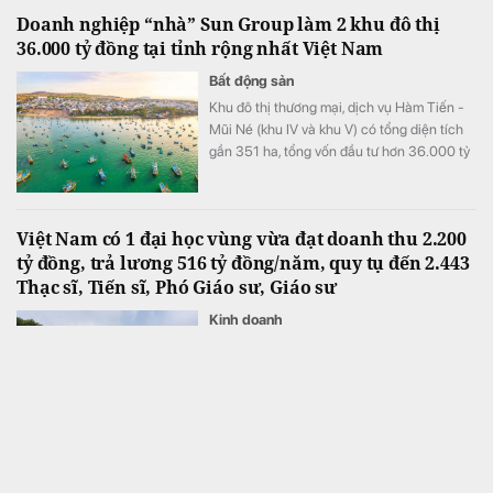
nhiên hàng đầu thế giới 2025”.
Doanh nghiệp “nhà” Sun Group làm 2 khu đô thị
36.000 tỷ đồng tại tỉnh rộng nhất Việt Nam
Bất động sản
Khu đô thị thương mại, dịch vụ Hàm Tiến -
Mũi Né (khu IV và khu V) có tổng diện tích
gần 351 ha, tổng vốn đầu tư hơn 36.000 tỷ
đồng.
Việt Nam có 1 đại học vùng vừa đạt doanh thu 2.200
tỷ đồng, trả lương 516 tỷ đồng/năm, quy tụ đến 2.443
Thạc sĩ, Tiến sĩ, Phó Giáo sư, Giáo sư
Kinh doanh
Theo báo cáo thường niên mới nhất, đại học
này ghi nhận mức tăng trưởng 38% về
doanh thu.
Cổ phiếu doanh nghiệp nhà nước GVR, PV GAS. BSR,