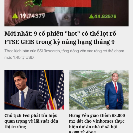
Mới nhất: 9 cổ phiếu "hot" có thể lọt rổ
FTSE GEIS trong kỳ nâng hạng tháng 9
Theo kịch bản của SSI Research, tổng dòng vốn vào ròng có thể chạm
mức 1,45 tỷ USD.
Chủ tịch Fed phát tín hiệu
Hưng Yên giao thêm 68.000
quan trọng về lãi suất đến
m2 đất cho Vinhomes thực
thị trường
hiện dự án nhà ở xã hội
6.000 tỷ đồng