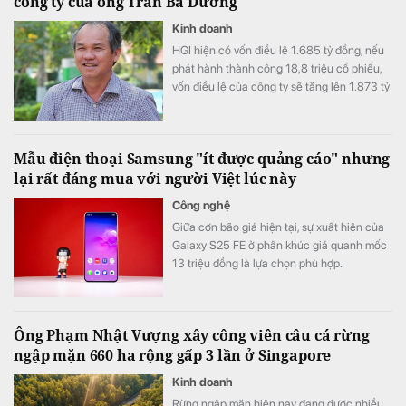
công ty của ông Trần Bá Dương
Kinh doanh
HGI hiện có vốn điều lệ 1.685 tỷ đồng, nếu
phát hành thành công 18,8 triệu cổ phiếu,
vốn điều lệ của công ty sẽ tăng lên 1.873 tỷ
đồng.
Mẫu điện thoại Samsung "ít được quảng cáo" nhưng
lại rất đáng mua với người Việt lúc này
Công nghệ
Giữa cơn bão giá hiện tại, sự xuất hiện của
Galaxy S25 FE ở phân khúc giá quanh mốc
13 triệu đồng là lựa chọn phù hợp.
Ông Phạm Nhật Vượng xây công viên câu cá rừng
ngập mặn 660 ha rộng gấp 3 lần ở Singapore
Kinh doanh
Rừng ngập mặn hiện nay đang được nhiều