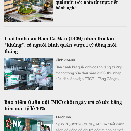
quá khứ: Góc nhìn từ thực tiễn
hành nghề
Loạt lãnh đạo Đạm Cà Mau (DCM) nhận thù lao
“khủng”, có người bình quân vượt 1 tỷ đồng mỗi
tháng
Kinh doanh
Bên cạnh kết quả kinh doanh tăng trưởng
mạnh trong nửa đầu năm 2026, thu nhập
của dàn lãnh đạo CTCP - Tổng Công ty
Phân bón Dầu khí Cà Mau (Đạm Cà Mau,
HoSE: DCM) cũng tăng vọt so với cùng kỳ
năm trước. Có lãnh đạo nhận thù lao hơn 4
Bảo hiểm Quân đội (MIC) chốt ngày trả cổ tức bằng
tỷ đồng chỉ sau 6 tháng, đặc biệt có trường
tiền mặt tỷ lệ 10%
hợp bình quân vượt 1 tỷ đồng mỗi tháng.
Tài chính
Ngày 26/8/2026 tới đây, MIC sẽ chốt danh
sách cổ đông để chi trả cổ tức cho năm tài