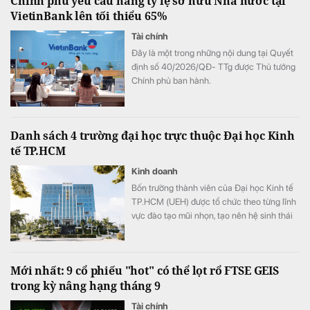
Chính phủ yêu cầu nâng tỷ lệ sở hữu Nhà nước tại
VietinBank lên tối thiểu 65%
Tài chính
Đây là một trong những nội dung tại Quyết
định số 40/2026/QĐ- TTg được Thủ tướng
Chính phủ ban hành.
Danh sách 4 trường đại học trực thuộc Đại học Kinh
tế TP.HCM
Kinh doanh
Bốn trường thành viên của Đại học Kinh tế
TP.HCM (UEH) được tổ chức theo từng lĩnh
vực đào tạo mũi nhọn, tạo nên hệ sinh thái
giáo dục đa ngành của nhà trường.
Mới nhất: 9 cổ phiếu "hot" có thể lọt rổ FTSE GEIS
trong kỳ nâng hạng tháng 9
Tài chính