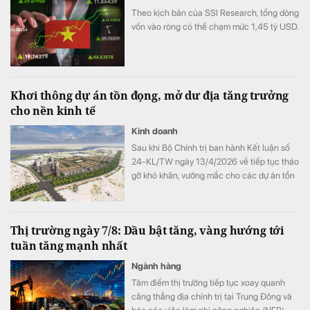
Theo kịch bản của SSI Research, tổng dòng
vốn vào ròng có thể chạm mức 1,45 tỷ USD.
Khơi thông dự án tồn đọng, mở dư địa tăng trưởng
cho nền kinh tế
Kinh doanh
Sau khi Bộ Chính trị ban hành Kết luận số
24-KL/TW ngày 13/4/2026 về tiếp tục tháo
gỡ khó khăn, vướng mắc cho các dự án tồn
đọng kéo dài, nhiều địa phương trên cả
nước đã khẩn trương rà soát, phân loại và
xây dựng lộ trình xử lý các dự án chậm triển
Thị trường ngày 7/8: Dầu bật tăng, vàng hướng tới
khai.
tuần tăng mạnh nhất
Ngành hàng
Tâm điểm thị trường tiếp tục xoay quanh
căng thẳng địa chính trị tại Trung Đông và