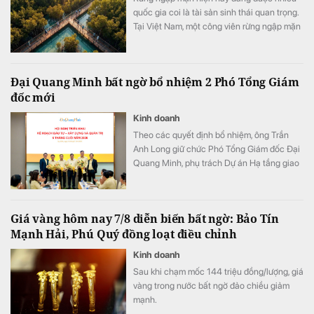
quốc gia coi là tài sản sinh thái quan trọng.
Tại Việt Nam, một công viên rừng ngập mặn
quy mô khoảng 800 ha đang được quy
hoạch trong đại đô thị Hạ Long Xanh,
Quảng Ninh.
Đại Quang Minh bất ngờ bổ nhiệm 2 Phó Tổng Giám
đốc mới
Kinh doanh
Theo các quyết định bổ nhiệm, ông Trần
Anh Long giữ chức Phó Tổng Giám đốc Đại
Quang Minh, phụ trách Dự án Hạ tầng giao
thông; ông Nguyễn Phi Hùng giữ chức Phó
Tổng Giám đốc Đại Quang Minh, phụ trách
Thi công xây dựng Bất động sản & Khu đô
Giá vàng hôm nay 7/8 diễn biến bất ngờ: Bảo Tín
thị - Khu công nghiệp.
Mạnh Hải, Phú Quý đồng loạt điều chỉnh
Kinh doanh
Sau khi chạm mốc 144 triệu đồng/lượng, giá
vàng trong nước bất ngờ đảo chiều giảm
mạnh.