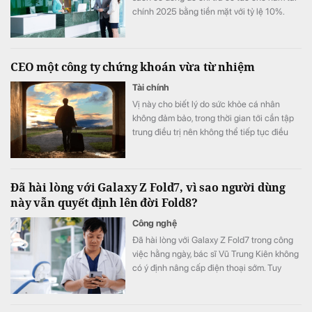
chính 2025 bằng tiền mặt với tỷ lệ 10%.
CEO một công ty chứng khoán vừa từ nhiệm
Tài chính
Vị này cho biết lý do sức khỏe cá nhân
không đảm bảo, trong thời gian tới cần tập
trung điều trị nên không thể tiếp tục điều
hành.
Đã hài lòng với Galaxy Z Fold7, vì sao người dùng
này vẫn quyết định lên đời Fold8?
Công nghệ
Đã hài lòng với Galaxy Z Fold7 trong công
việc hằng ngày, bác sĩ Vũ Trung Kiên không
có ý định nâng cấp điện thoại sớm. Tuy
nhiên, Galaxy Z Fold8 vẫn khiến anh quyết
định đặt cọc sớm sau khi ra mắt nhờ những
thay đổi đánh trúng nhu cầu sử dụng thực