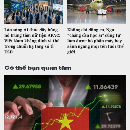
Làn sóng AI thúc đẩy bùng
Không chỉ động cơ, Nga
nổ trung tâm dữ liệu APAC:
“chẳng cần học ai” cũng tự
Việt Nam khẳng định vị thế
làm được bộ phận máy bay
trong chuỗi hạ tầng số tỉ
sánh ngang mọi tên tuổi thế
USD
giới
Có thể bạn quan tâm