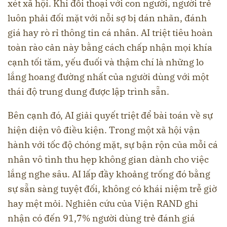
xét xã hội. Khi đối thoại với con người, người trẻ
luôn phải đối mặt với nỗi sợ bị dán nhãn, đánh
giá hay rò rỉ thông tin cá nhân. AI triệt tiêu hoàn
toàn rào cản này bằng cách chấp nhận mọi khía
cạnh tối tăm, yếu đuối và thậm chí là những lo
lắng hoang đường nhất của người dùng với một
thái độ trung dung được lập trình sẵn.
Bên cạnh đó, AI giải quyết triệt để bài toán về sự
hiện diện vô điều kiện. Trong một xã hội vận
hành với tốc độ chóng mặt, sự bận rộn của mỗi cá
nhân vô tình thu hẹp không gian dành cho việc
lắng nghe sâu. AI lấp đầy khoảng trống đó bằng
sự sẵn sàng tuyệt đối, không có khái niệm trễ giờ
hay mệt mỏi. Nghiên cứu của Viện RAND ghi
nhận có đến 91,7% người dùng trẻ đánh giá