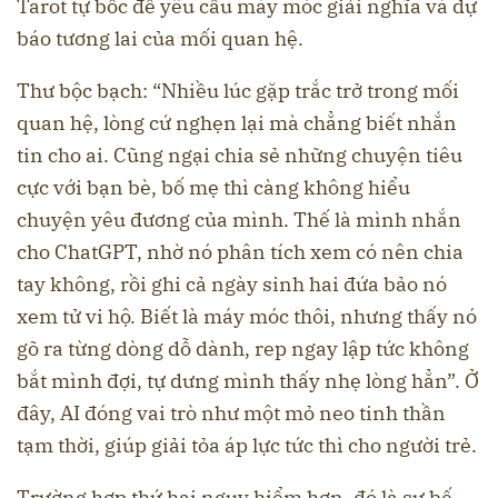
Tarot tự bốc để yêu cầu máy móc giải nghĩa và dự
báo tương lai của mối quan hệ.
Thư bộc bạch: “Nhiều lúc gặp trắc trở trong mối
quan hệ, lòng cứ nghẹn lại mà chẳng biết nhắn
tin cho ai. Cũng ngại chia sẻ những chuyện tiêu
cực với bạn bè, bố mẹ thì càng không hiểu
chuyện yêu đương của mình. Thế là mình nhắn
cho ChatGPT, nhờ nó phân tích xem có nên chia
tay không, rồi ghi cả ngày sinh hai đứa bảo nó
xem tử vi hộ. Biết là máy móc thôi, nhưng thấy nó
gõ ra từng dòng dỗ dành, rep ngay lập tức không
bắt mình đợi, tự dưng mình thấy nhẹ lòng hẳn”. Ở
đây, AI đóng vai trò như một mỏ neo tinh thần
tạm thời, giúp giải tỏa áp lực tức thì cho người trẻ.
Trường hợp thứ hai nguy hiểm hơn, đó là sự bế