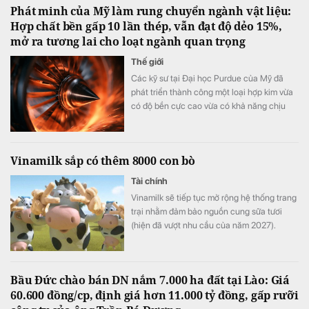
Phát minh của Mỹ làm rung chuyển ngành vật liệu:
tế.
Hợp chất bền gấp 10 lần thép, vẫn đạt độ dẻo 15%,
mở ra tương lai cho loạt ngành quan trọng
Thế giới
Các kỹ sư tại Đại học Purdue của Mỹ đã
phát triển thành công một loại hợp kim vừa
có độ bền cực cao vừa có khả năng chịu
biến dạng tốt.
Vinamilk sắp có thêm 8000 con bò
Tài chính
Vinamilk sẽ tiếp tục mở rộng hệ thống trang
trại nhằm đảm bảo nguồn cung sữa tươi
(hiện đã vượt nhu cầu của năm 2027).
Bầu Đức chào bán DN nắm 7.000 ha đất tại Lào: Giá
60.600 đồng/cp, định giá hơn 11.000 tỷ đồng, gấp rưỡi