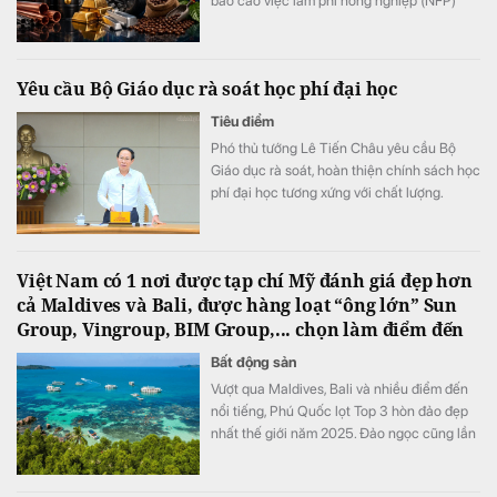
báo cáo việc làm phi nông nghiệp (NFP)
của Mỹ. Giá dầu tăng trở lại do lo ngại về eo
biển Hormuz, kéo theo nhiều mặt hàng
nguyên liệu khác phục hồi. Trong khi đó,
Yêu cầu Bộ Giáo dục rà soát học phí đại học
vàng tiếp tục đi lên và hướng tới tuần tăng
mạnh nhất kể từ tháng 1.
Tiêu điểm
Phó thủ tướng Lê Tiến Châu yêu cầu Bộ
Giáo dục rà soát, hoàn thiện chính sách học
phí đại học tương xứng với chất lượng.
Việt Nam có 1 nơi được tạp chí Mỹ đánh giá đẹp hơn
cả Maldives và Bali, được hàng loạt “ông lớn” Sun
Group, Vingroup, BIM Group,... chọn làm điểm đến
Bất động sản
Vượt qua Maldives, Bali và nhiều điểm đến
nổi tiếng, Phú Quốc lọt Top 3 hòn đảo đẹp
nhất thế giới năm 2025. Đảo ngọc cũng lần
thứ 4 liên tiếp được World Travel Awards
trao danh hiệu “Điểm đến biển đảo thiên