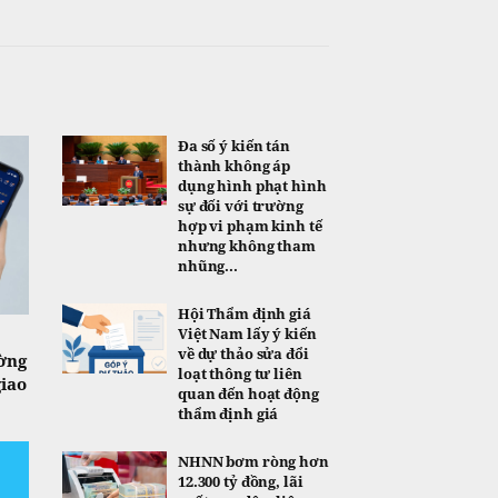
Đa số ý kiến tán
thành không áp
dụng hình phạt hình
sự đối với trường
hợp vi phạm kinh tế
nhưng không tham
nhũng...
Hội Thẩm định giá
Việt Nam lấy ý kiến
về dự thảo sửa đổi
ờng
loạt thông tư liên
giao
quan đến hoạt động
thẩm định giá
NHNN bơm ròng hơn
12.300 tỷ đồng, lãi