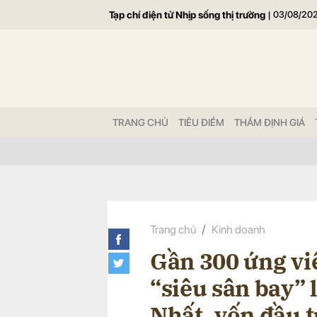
Tạp chí điện tử Nhịp sống thị trường
|
03/08/20
Gửi 
TRANG CHỦ
TIÊU ĐIỂM
THẨM ĐỊNH GIÁ
Trang chủ
Kinh doanh
Gần 300 ứng viê
“siêu sân bay” 
Nhất, vốn đầu t