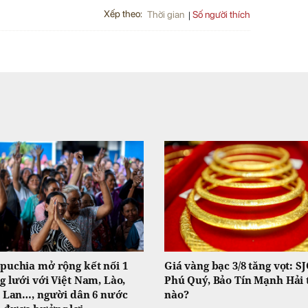
Xếp theo:
Số người thích
Thời gian
uchia mở rộng kết nối 1
Giá vàng bạc 3/8 tăng vọt: SJ
 lưới với Việt Nam, Lào,
Phú Quý, Bảo Tín Mạnh Hải 
 Lan…, người dân 6 nước
nào?