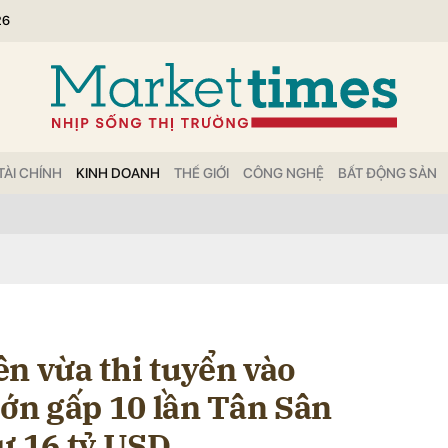
26
bình luận
TÀI CHÍNH
KINH DOANH
THẾ GIỚI
CÔNG NGHỆ
BẤT ĐỘNG SẢN
Hủy
G
n vừa thi tuyển vào
lớn gấp 10 lần Tân Sân
ư 16 tỷ USD