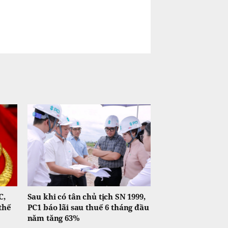
C,
Sau khi có tân chủ tịch SN 1999,
thế
PC1 báo lãi sau thuế 6 tháng đầu
năm tăng 63%