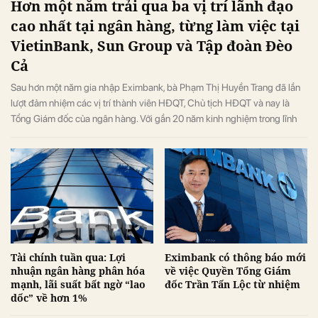
Hơn một năm trải qua ba vị trí lãnh đạo
cao nhất tại ngân hàng, từng làm việc tại
VietinBank, Sun Group và Tập đoàn Đèo
Cả
Sau hơn một năm gia nhập Eximbank, bà Phạm Thị Huyền Trang đã lần
lượt đảm nhiệm các vị trí thành viên HĐQT, Chủ tịch HĐQT và nay là
Tổng Giám đốc của ngân hàng. Với gần 20 năm kinh nghiệm trong lĩnh
vực tài chính - ngân hàng và quản trị doanh nghiệp, nữ CEO sinh năm
1982 được kỳ vọng sẽ dẫn dắt Eximbank bước vào giai đoạn phát triển
mới.
Tài chính tuần qua: Lợi
Eximbank có thông báo mới
nhuận ngân hàng phân hóa
về việc Quyền Tổng Giám
mạnh, lãi suất bất ngờ “lao
đốc Trần Tấn Lộc từ nhiệm
dốc” về hơn 1%