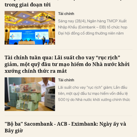
trong giai đoạn tới
Tài chính
Sáng nay (28/4), Ngân hàng TMCP Xuất
Nhập Khẩu (Eximbank – EIB) tổ chức họp
Đại hội đồng cổ đông thường niên năm
2026.
Tài chính tuần qua: Lãi suất cho vay “rục rịch”
giảm, một quỹ đầu tư mạo hiểm do Nhà nước khởi
xướng chính thức ra mắt
Tài chính
Lãi suất cho vay “rục rịch” giảm; Lần đầu
tiên, một quỹ đầu tư mạo hiểm vốn điều lệ
500 tỷ do Nhà nước khởi xướng chính thức
ra mắt; "Bộ ba" Sacombank - ACB -
Eximbank: Ngày ấy và Bây giờ; ‘Nợ xấu
không chỉ là vấn đề của quá khứ, mà còn là
"Bộ ba" Sacombank - ACB - Eximbank: Ngày ấy và
rủi ro tích tụ cho tương lai’, …
Bây giờ