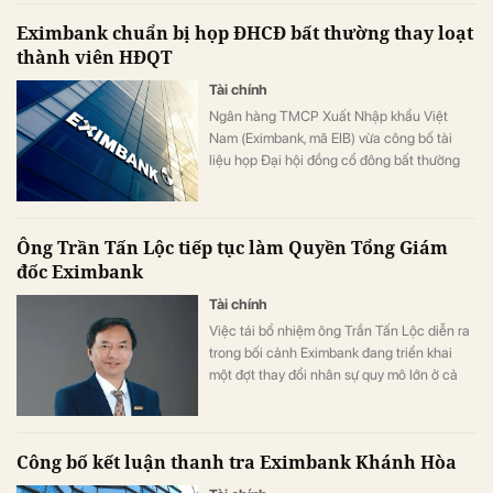
Eximbank chuẩn bị họp ĐHCĐ bất thường thay loạt
thành viên HĐQT
Tài chính
Ngân hàng TMCP Xuất Nhập khẩu Việt
Nam (Eximbank, mã EIB) vừa công bố tài
liệu họp Đại hội đồng cổ đông bất thường
năm 2026, dự kiến tổ chức ngày 24/7 tới.
Quy chế cũng quy định về trật tự trong
phòng họp yêu cầu không quay phim, chụp
Ông Trần Tấn Lộc tiếp tục làm Quyền Tổng Giám
ảnh, ghi âm nếu không được sự đồng ý của
đốc Eximbank
Chủ tọa trong thời gian Đại hội diễn ra.
Tài chính
Việc tái bổ nhiệm ông Trần Tấn Lộc diễn ra
trong bối cảnh Eximbank đang triển khai
một đợt thay đổi nhân sự quy mô lớn ở cả
HĐQT lẫn Ban điều hành, ngay trước thềm
Đại hội đồng cổ đông (ĐHĐCĐ) bất thường
dự kiến tổ chức trong tháng 7/2026.
Công bố kết luận thanh tra Eximbank Khánh Hòa