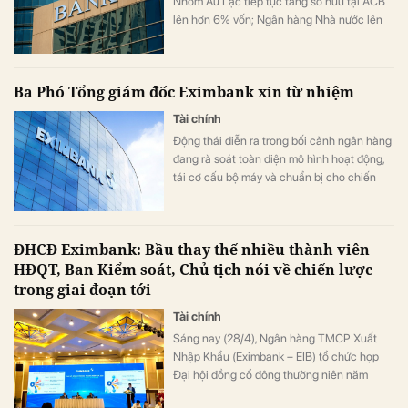
Nhóm Âu Lạc tiếp tục tăng sở hữu tại ACB
lên hơn 6% vốn; Ngân hàng Nhà nước lên
tiếng về chương trình hỗ trợ chuyển đổi
vàng lấy nhà của Vinhomes; Công ty mẹ
Ahamove hút thành công 580 tỷ đồng trái
Ba Phó Tổng giám đốc Eximbank xin từ nhiệm
phiếu với lãi suất chỉ 6,7%/năm, …
Tài chính
Động thái diễn ra trong bối cảnh ngân hàng
đang rà soát toàn diện mô hình hoạt động,
tái cơ cấu bộ máy và chuẩn bị cho chiến
lược phát triển giai đoạn 2026–2030 theo
hướng tinh gọn, linh hoạt hơn.
ĐHCĐ Eximbank: Bầu thay thế nhiều thành viên
HĐQT, Ban Kiểm soát, Chủ tịch nói về chiến lược
trong giai đoạn tới
Tài chính
Sáng nay (28/4), Ngân hàng TMCP Xuất
Nhập Khẩu (Eximbank – EIB) tổ chức họp
Đại hội đồng cổ đông thường niên năm
2026.