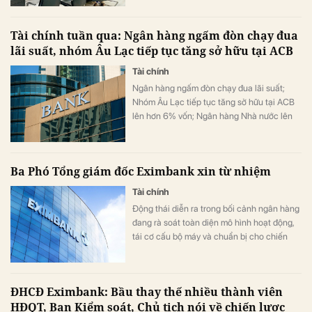
Tài chính tuần qua: Ngân hàng ngấm đòn chạy đua
lãi suất, nhóm Âu Lạc tiếp tục tăng sở hữu tại ACB
Tài chính
Ngân hàng ngấm đòn chạy đua lãi suất;
Nhóm Âu Lạc tiếp tục tăng sở hữu tại ACB
lên hơn 6% vốn; Ngân hàng Nhà nước lên
tiếng về chương trình hỗ trợ chuyển đổi
vàng lấy nhà của Vinhomes; Công ty mẹ
Ahamove hút thành công 580 tỷ đồng trái
Ba Phó Tổng giám đốc Eximbank xin từ nhiệm
phiếu với lãi suất chỉ 6,7%/năm, …
Tài chính
Động thái diễn ra trong bối cảnh ngân hàng
đang rà soát toàn diện mô hình hoạt động,
tái cơ cấu bộ máy và chuẩn bị cho chiến
lược phát triển giai đoạn 2026–2030 theo
hướng tinh gọn, linh hoạt hơn.
ĐHCĐ Eximbank: Bầu thay thế nhiều thành viên
HĐQT, Ban Kiểm soát, Chủ tịch nói về chiến lược