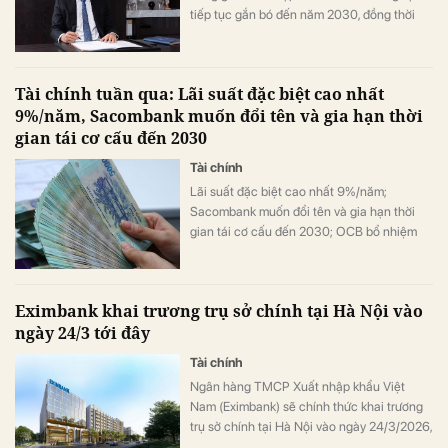
tiếp tục gắn bó đến năm 2030, đồng thời
làm rõ định hướng không tham gia Eximbank
trong nhiệm kỳ tới.
Tài chính tuần qua: Lãi suất đặc biệt cao nhất
9%/năm, Sacombank muốn đổi tên và gia hạn thời
gian tái cơ cấu đến 2030
Tài chính
Lãi suất đặc biệt cao nhất 9%/năm;
Sacombank muốn đổi tên và gia hạn thời
gian tái cơ cấu đến 2030; OCB bổ nhiệm
Phó Tổng Giám đốc; Một ngân hàng dự kiến
lợi nhuận năm 2026 tăng 169%, …
Eximbank khai trương trụ sở chính tại Hà Nội vào
ngày 24/3 tới đây
Tài chính
Ngân hàng TMCP Xuất nhập khẩu Việt
Nam (Eximbank) sẽ chính thức khai trương
trụ sở chính tại Hà Nội vào ngày 24/3/2026,
mở ra một dấu mốc quan trọng trong hành