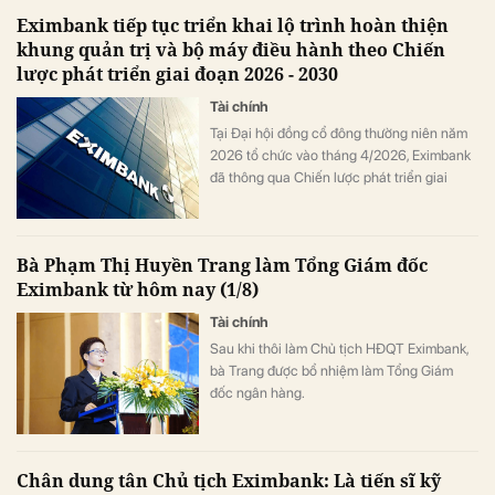
Eximbank tiếp tục triển khai lộ trình hoàn thiện
khung quản trị và bộ máy điều hành theo Chiến
lược phát triển giai đoạn 2026 - 2030
Tài chính
Tại Đại hội đồng cổ đông thường niên năm
2026 tổ chức vào tháng 4/2026, Eximbank
đã thông qua Chiến lược phát triển giai
đoạn 2026 - 2030 và Khung quản trị doanh
nghiệp mới theo định hướng tiếp cận các
chuẩn mực quản trị quốc tế, phù hợp với
Bà Phạm Thị Huyền Trang làm Tổng Giám đốc
quy định của pháp luật Việt Nam.
Eximbank từ hôm nay (1/8)
Tài chính
Sau khi thôi làm Chủ tịch HĐQT Eximbank,
bà Trang được bổ nhiệm làm Tổng Giám
đốc ngân hàng.
Chân dung tân Chủ tịch Eximbank: Là tiến sĩ kỹ