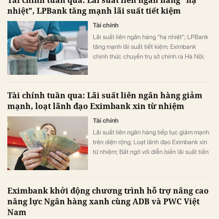
nhiệt”, LPBank tăng mạnh lãi suất tiết kiệm
Tài chính
Lãi suất liên ngân hàng “hạ nhiệt”; LPBank
tăng mạnh lãi suất tiết kiệm; Eximbank
chính thức chuyển trụ sở chính ra Hà Nội;
Sacombank bất ngờ tổ chức ĐHĐCĐ ở Phú
Thọ, …
Tài chính tuần qua: Lãi suất liên ngân hàng giảm
mạnh, loạt lãnh đạo Eximbank xin từ nhiệm
Tài chính
Lãi suất liên ngân hàng tiếp tục giảm mạnh
trên diện rộng; Loạt lãnh đạo Eximbank xin
từ nhiệm; Bất ngờ với diễn biến lãi suất tiền
gửi ở nhiều ngân hàng; Vietcombank tăng
lãi suất cho vay, …
Eximbank khởi động chương trình hỗ trợ nâng cao
năng lực Ngân hàng xanh cùng ADB và PWC Việt
Nam