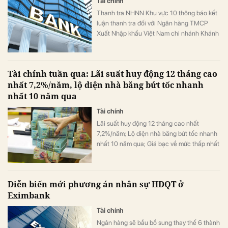
Tài chính
Thanh tra NHNN Khu vực 10 thông báo kết
luận thanh tra đối với Ngân hàng TMCP
Xuất Nhập khẩu Việt Nam chi nhánh Khánh
Hòa (Eximbank Khánh Hòa).
Tài chính tuần qua: Lãi suất huy động 12 tháng cao
nhất 7,2%/năm, lộ diện nhà băng bứt tốc nhanh
nhất 10 năm qua
Tài chính
Lãi suất huy động 12 tháng cao nhất
7,2%/năm; Lộ diện nhà băng bứt tốc nhanh
nhất 10 năm qua; Giá bạc về mức thấp nhất
6 tháng, đã đến lúc “bắt đáy”?; Những dự án
nào của Vingroup, Sun Group và Masterise
được loại trừ dư nợ khi tính room tín dụng?,
Diễn biến mới phương án nhân sự HĐQT ở
…
Eximbank
Tài chính
Ngân hàng sẽ bầu bổ sung thay thế 6 thành