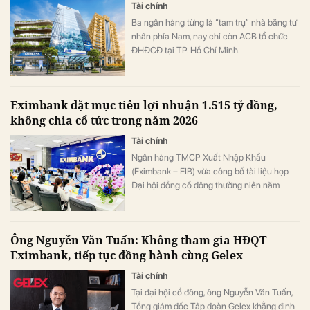
Tài chính
Ba ngân hàng từng là “tam trụ” nhà băng tư
nhân phía Nam, nay chỉ còn ACB tổ chức
ĐHĐCĐ tại TP. Hồ Chí Minh.
Eximbank đặt mục tiêu lợi nhuận 1.515 tỷ đồng,
không chia cổ tức trong năm 2026
Tài chính
Ngân hàng TMCP Xuất Nhập Khẩu
(Eximbank – EIB) vừa công bố tài liệu họp
Đại hội đồng cổ đông thường niên năm
2026. Đại hội dự kiến tổ chức ngày
28/4/2026.
Ông Nguyễn Văn Tuấn: Không tham gia HĐQT
Eximbank, tiếp tục đồng hành cùng Gelex
Tài chính
Tại đại hội cổ đông, ông Nguyễn Văn Tuấn,
Tổng giám đốc Tập đoàn Gelex khẳng định