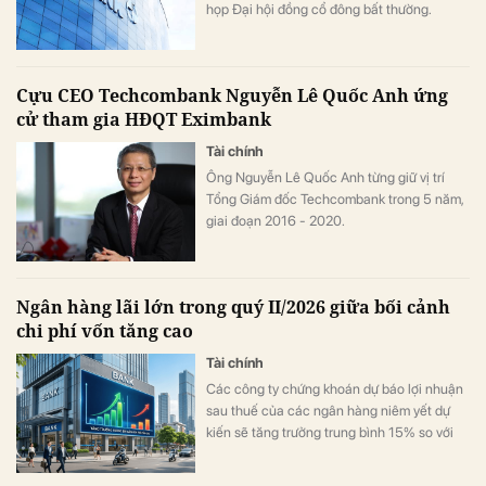
họp Đại hội đồng cổ đông bất thường.
Cựu CEO Techcombank Nguyễn Lê Quốc Anh ứng
cử tham gia HĐQT Eximbank
Tài chính
Ông Nguyễn Lê Quốc Anh từng giữ vị trí
Tổng Giám đốc Techcombank trong 5 năm,
giai đoạn 2016 - 2020.
Ngân hàng lãi lớn trong quý II/2026 giữa bối cảnh
chi phí vốn tăng cao
Tài chính
Các công ty chứng khoán dự báo lợi nhuận
sau thuế của các ngân hàng niêm yết dự
kiến sẽ tăng trưởng trung bình 15% so với
cùng kỳ năm 2025.