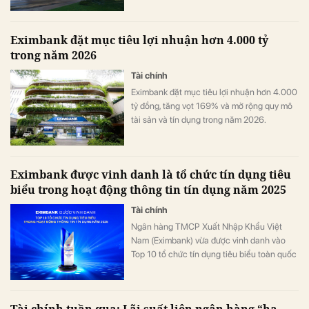
trình tái định vị và phát triển của ngân hàng
trong giai đoạn mới.
Eximbank đặt mục tiêu lợi nhuận hơn 4.000 tỷ
trong năm 2026
Tài chính
Eximbank đặt mục tiêu lợi nhuận hơn 4.000
tỷ đồng, tăng vọt 169% và mở rộng quy mô
tài sản và tín dụng trong năm 2026.
Eximbank được vinh danh là tổ chức tín dụng tiêu
biểu trong hoạt động thông tin tín dụng năm 2025
Tài chính
Ngân hàng TMCP Xuất Nhập Khẩu Việt
Nam (Eximbank) vừa được vinh danh vào
Top 10 tổ chức tín dụng tiêu biểu toàn quốc
trong hoạt động báo cáo thông tin tín dụng
năm 2025.
Tài chính tuần qua: Lãi suất liên ngân hàng “hạ