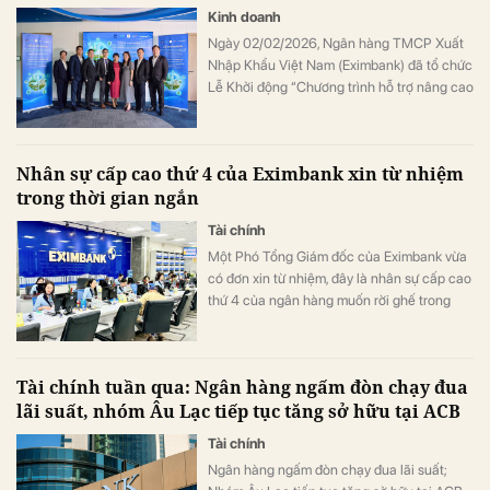
Kinh doanh
Ngày 02/02/2026, Ngân hàng TMCP Xuất
Nhập Khẩu Việt Nam (Eximbank) đã tổ chức
Lễ Khởi động “Chương trình hỗ trợ nâng cao
năng lực ngân hàng xanh tại Eximbank
thuộc khuôn khổ hỗ trợ kỹ thuật TA10094-
VIE: Thúc đẩy Tài chính Toàn diện và Tài trợ
Nhân sự cấp cao thứ 4 của Eximbank xin từ nhiệm
Khí hậu”.
trong thời gian ngắn
Tài chính
Một Phó Tổng Giám đốc của Eximbank vừa
có đơn xin từ nhiệm, đây là nhân sự cấp cao
thứ 4 của ngân hàng muốn rời ghế trong
thời gian gần đây.
Tài chính tuần qua: Ngân hàng ngấm đòn chạy đua
lãi suất, nhóm Âu Lạc tiếp tục tăng sở hữu tại ACB
Tài chính
Ngân hàng ngấm đòn chạy đua lãi suất;