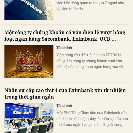
viên Hội đồng quản trị thay vì 7 người như
dự kiến trước đó.
Một công ty chứng khoán có vốn điều lệ vượt hàng
loạt ngân hàng Sacombank, Eximbank, OCB,...
Tài chính
Việc nâng vốn điều lệ lên hơn 27.700 tỷ
đồng đưa công ty chứng khoán vượt vốn
điều lệ của hàng chục ngân hàng vừa và
nhỏ
Nhân sự cấp cao thứ 4 của Eximbank xin từ nhiệm
trong thời gian ngắn
Tài chính
Một Phó Tổng Giám đốc của Eximbank vừa
có đơn xin từ nhiệm, đây là nhân sự cấp cao
thứ 4 của ngân hàng muốn rời ghế trong
thời gian gần đây.