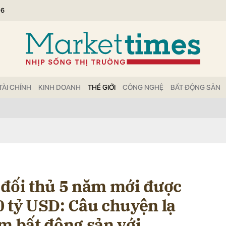
26
bình luận
TÀI CHÍNH
KINH DOANH
THẾ GIỚI
CÔNG NGHỆ
BẤT ĐỘNG SẢN
Hủy
G
 đối thủ 5 năm mới được
0 tỷ USD: Câu chuyện lạ
m bất động sản với