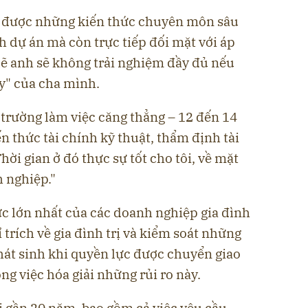
c được những kiến thức chuyên môn sâu
nh dự án mà còn trực tiếp đối mặt với áp
 lẽ anh sẽ không trải nghiệm đầy đủ nếu
ay" của cha mình.
 trường làm việc căng thẳng – 12 đến 14
n thức tài chính kỹ thuật, thẩm định tài
Thời gian ở đó thực sự tốt cho tôi, về mặt
h nghiệp."
c lớn nhất của các doanh nghiệp gia đình
 trích về gia đình trị và kiểm soát những
hát sinh khi quyền lực được chuyển giao
ong việc hóa giải những rủi ro này.
i gần 20 năm, bao gồm cả việc yêu cầu