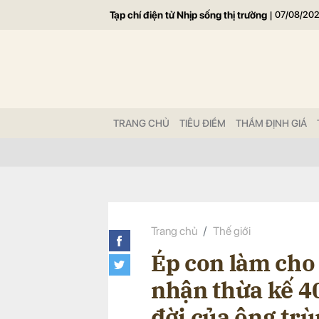
Tạp chí điện tử Nhịp sống thị trường
|
07/08/20
Gửi 
TRANG CHỦ
TIÊU ĐIỂM
THẨM ĐỊNH GIÁ
Trang chủ
Thế giới
Ép con làm cho
nhận thừa kế 4
đời của ông trù