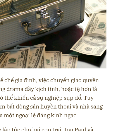
ế chế gia đình, việc chuyển giao quyền
g drama đầy kịch tính, hoặc tệ hơn là
ó thể khiến cả sự nghiệp sụp đổ. Tuy
ùm bất động sản huyền thoại và nhà sáng
ra một ngoại lệ đáng kinh ngạc.
 lập tức cho hai con trai, Jon Paul và