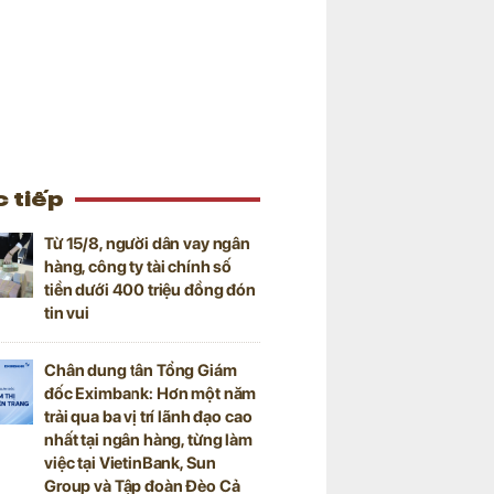
 tiếp
Từ 15/8, người dân vay ngân
hàng, công ty tài chính số
tiền dưới 400 triệu đồng đón
tin vui
Chân dung tân Tổng Giám
đốc Eximbank: Hơn một năm
trải qua ba vị trí lãnh đạo cao
nhất tại ngân hàng, từng làm
việc tại VietinBank, Sun
Group và Tập đoàn Đèo Cả