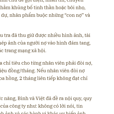
hằm khủng bố tinh thần hoặc bôi nhọ,
h dự, nhân phẩm buộc những “con nợ” và
 tra đã thu giữ được nhiều hình ảnh, tài
ghép ảnh của người nợ vào hình đám tang,
ác trang mạng xã hội.
a chỉ tiêu cho từng nhân viên phải đòi nợ,
 triệu đồng/tháng. Nếu nhân viên đòi nợ
 hồng, 2 tháng liên tiếp không đạt chỉ
c năng, Bình và Việt đã đề ra nội quy, quy
của công ty như: không có lời nói, tin
nh ảnh và các hành vi khác uy hiếp ảnh