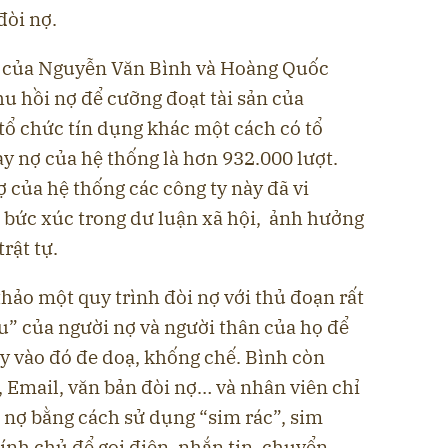
đòi nợ.
h của Nguyễn Văn Bình và Hoàng Quốc
hu hồi nợ để cưỡng đoạt tài sản của
tổ chức tín dụng khác một cách có tổ
ay nợ của hệ thống là hơn 932.000 lượt.
 của hệ thống các công ty này đã vi
 bức xúc trong dư luận xã hội, ảnh hưởng
rật tự.
hảo một quy trình đòi nợ với thủ đoạn rất
ếu” của người nợ và người thân của họ để
y vào đó đe doạ, khống chế. Bình còn
 Email, văn bản đòi nợ… và nhân viên chỉ
i nợ bằng cách sử dụng “sim rác”, sim
ính chủ để gọi điện, nhắn tin, chuyển