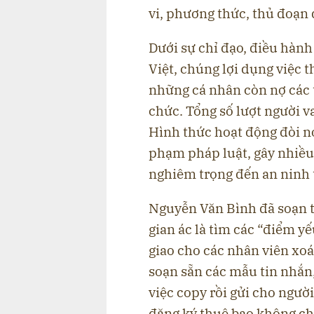
vi, phương thức, thủ đoạn 
Dưới sự chỉ đạo, điều hàn
Việt, chúng lợi dụng việc t
những cá nhân còn nợ các 
chức. Tổng số lượt người v
Hình thức hoạt động đòi nợ
phạm pháp luật, gây nhiều
nghiêm trọng đến an ninh t
Nguyễn Văn Bình đã soạn t
gian ác là tìm các “điểm y
giao cho các nhân viên xoá
soạn sẵn các mẫu tin nhắn,
việc copy rồi gửi cho ngườ
đăng ký thuê bao không ch