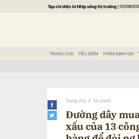
Tạp chí điện tử Nhịp sống thị trường
|
02/08/20
Gửi 
TRANG CHỦ
TIÊU ĐIỂM
THẨM ĐỊNH GIÁ
Trang chủ
Tài chính
Đường dây mua 
xấu của 13 công
hàng để đòi nợ