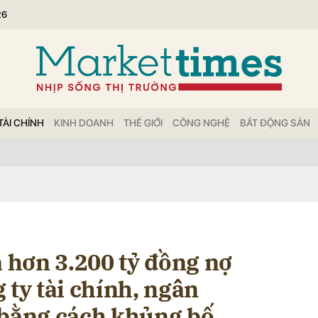
26
bình luận
TÀI CHÍNH
KINH DOANH
THẾ GIỚI
CÔNG NGHỆ
BẤT ĐỘNG SẢN
Hủy
G
hơn 3.200 tỷ đồng nợ
 ty tài chính, ngân
 bằng cách khủng bố