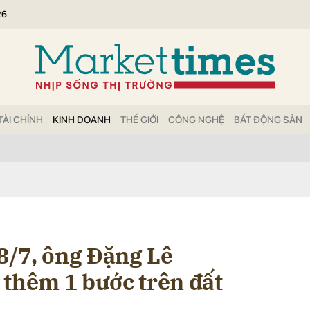
26
bình luận
TÀI CHÍNH
KINH DOANH
THẾ GIỚI
CÔNG NGHỆ
BẤT ĐỘNG SẢN
Hủy
G
/7, ông Đặng Lê
 thêm 1 bước trên đất