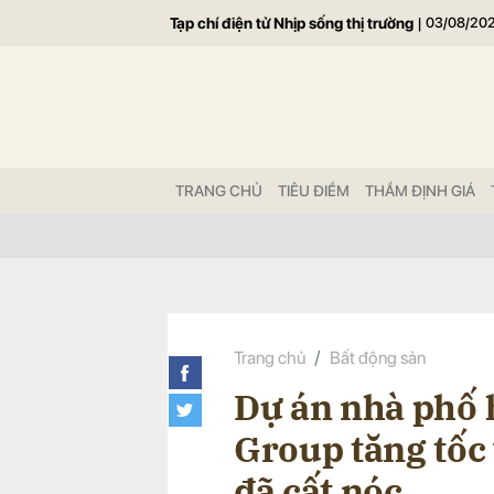
Tạp chí điện tử Nhịp sống thị trường
|
03/08/20
Gửi 
TRANG CHỦ
TIÊU ĐIỂM
THẨM ĐỊNH GIÁ
Trang chủ
Bất động sản
Dự án nhà phố 
Group tăng tốc 
đã cất nóc