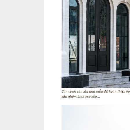
Cận cảnh các căn nhà mẫu đã hoàn thiện ốp l
cửa nhôm kính cao cấp….