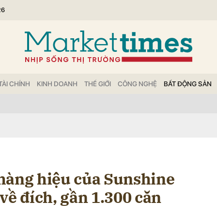
26
bình luận
TÀI CHÍNH
KINH DOANH
THẾ GIỚI
CÔNG NGHỆ
BẤT ĐỘNG SẢN
Hủy
G
hàng hiệu của Sunshine
về đích, gần 1.300 căn