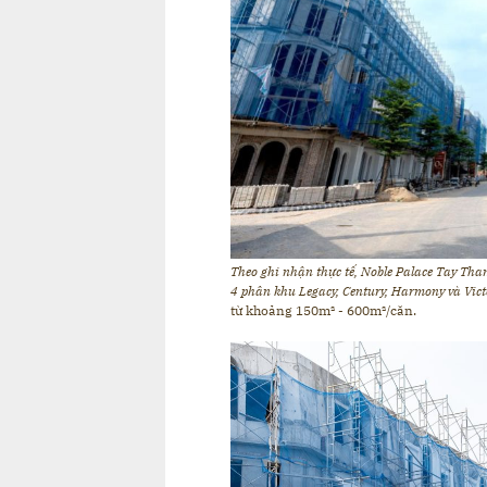
Theo ghi nhận thực tế, Noble Palace Tay Than
4 phân khu Legacy, Century, Harmony và V
ic
từ khoảng 150m² - 600m²/căn.