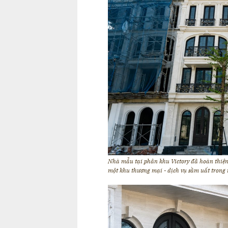
Nhà mẫu tại phân khu Victory đã hoàn thiện 
một khu thương mại - dịch vụ sầm uất trong t