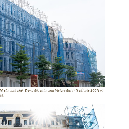
0 căn nhà phố. Trong đó, phân khu Victory đạt tỷ lệ cất nóc 100% và
ài.