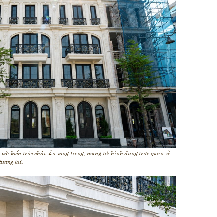
với kiến trúc châu Âu sang trọng, mang tới hình dung trực quan về
ương lai.