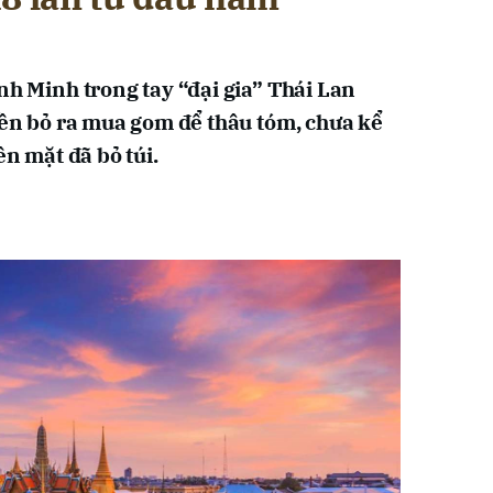
nh Minh trong tay “đại gia” Thái Lan
tiền bỏ ra mua gom để thâu tóm, chưa kể
ền mặt đã bỏ túi.