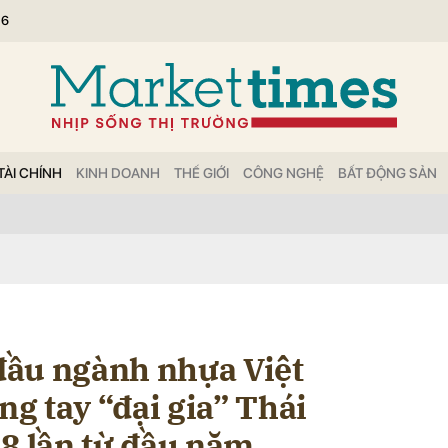
26
bình luận
TÀI CHÍNH
KINH DOANH
THẾ GIỚI
CÔNG NGHỆ
BẤT ĐỘNG SẢN
Hủy
G
đầu ngành nhựa Việt
g tay “đại gia” Thái
18 lần từ đầu năm