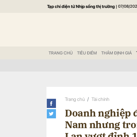
Tạp chí điện tử Nhịp sống thị trường
|
07/08/20
Gửi 
TRANG CHỦ
TIÊU ĐIỂM
THẨM ĐỊNH GIÁ
Trang chủ
Tài chính
Doanh nghiệp 
Nam nhưng tron
Lan vượt đỉnh 