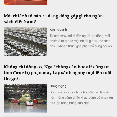
đóng góp 68% toàn bảng, nhưng phía sau
con số này là những cấu trúc rất khác nhau.
Mỗi chiếc ô tô bán ra đang đóng góp gì cho ngân
sách Việt Nam?
Kinh doanh
Từ nhà máy, đại lý đến người lao động, mỗi
chiếc ô tô tạo ra một chuỗi giá trị kéo theo
nhiều khoản thuế, góp phần bổ sung nguồn
lực để đầu tư hạ tầng và phát triển kinh tế -
xã hội.
Không chỉ động cơ, Nga “chẳng cần học ai” cũng tự
làm được bộ phận máy bay sánh ngang mọi tên tuổi
thế giới
Công nghệ
Dòng composite chịu nhiệt độ cao là một
nền móng vững chắc khác củng cố cho nền
độc lập công nghệ của Nga.