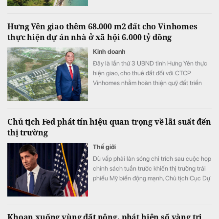
đầu tư.
Hưng Yên giao thêm 68.000 m2 đất cho Vinhomes
thực hiện dự án nhà ở xã hội 6.000 tỷ đồng
Kinh doanh
Đây là lần thứ 3 UBND tỉnh Hưng Yên thực
hiện giao, cho thuê đất đối với CTCP
Vinhomes nhằm hoàn thiện quỹ đất triển
khai dự án nhà ở xã hội Phố Hiến có tổng
vốn đầu tư khoảng 6.000 tỷ đồng.
Chủ tịch Fed phát tín hiệu quan trọng về lãi suất đến
thị trường
Thế giới
Dù vấp phải làn sóng chỉ trích sau cuộc họp
chính sách tuần trước khiến thị trường trái
phiếu Mỹ biến động mạnh, Chủ tịch Cục Dự
trữ Liên bang Mỹ (Fed) Kevin Warsh được
cho là sẽ tiếp tục theo đuổi chiến lược
truyền thông "nói ít, hành động nhiều".
Khoan xuống vùng đất nông, phát hiện số vàng trị