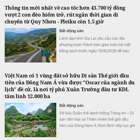
Thông tin mới nhất về cao tốc hơn 43.700 tỷ đồng
vượt 2 con đèo hiểm trở, rút ngắn thời gian di
chuyển từ Quy Nhơn - Pleiku còn 1,5 giờ
Bất động sản
Lãnh đạo tỉnh Gia Lai yêu cầu các địa
phương hoàn thành bàn giao toàn bộ mặt
bằng sạch trước ngày 15/8/2026 để bảo
đảm tiến độ triển khai dự án đầu tư xây
dựng đường bộ cao tốc Quy Nhơn - Pleiku.
Việt Nam có 1 vùng đất sở hữu Di sản Thế giới đầu
tiên của Đông Nam Á vừa được "Oscar của ngành du
lịch" đề cử, là nơi tỷ phú Xuân Trường đầu tư KDL
tâm linh 12.000 ha
Bất động sản
Sở hữu Quần thể danh thắng Tràng An – Di
sản Văn hóa và Thiên nhiên thế giới đầu
tiên của Đông Nam Á, Ninh Bình tiếp tục ghi
dấu ấn trên bản đồ du lịch quốc tế khi được
đề cử hạng mục "Điểm đến mới nổi hàng