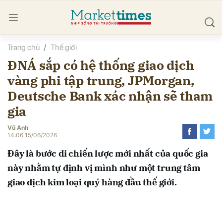
Trang chủ
Thế giới
bình luận
ĐNÁ sắp có hệ thống giao dịch
vàng phi tập trung, JPMorgan,
Deutsche Bank xác nhận sẽ tham
gia
Vũ Anh
14:06 15/06/2026
Hủy
G
Đây là bước đi chiến lược mới nhất của quốc gia
này nhằm tự định vị mình như một trung tâm
giao dịch kim loại quý hàng đầu thế giới.