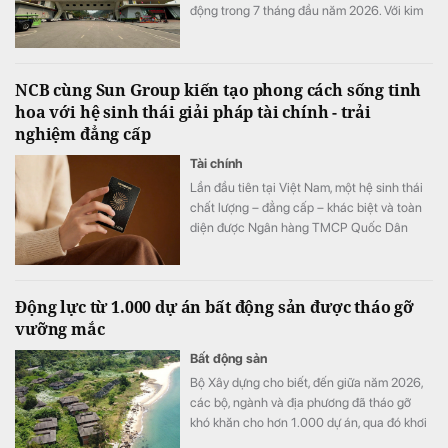
động trong 7 tháng đầu năm 2026. Với kim
ngạch xuất nhập khẩu cán mốc 63,56 tỷ
USD (tăng 43,2% so với cùng kỳ) và doanh
thu vận tải logistics tăng gần 20%.
NCB cùng Sun Group kiến tạo phong cách sống tinh
hoa với hệ sinh thái giải pháp tài chính - trải
nghiệm đẳng cấp
Tài chính
Lần đầu tiên tại Việt Nam, một hệ sinh thái
chất lượng – đẳng cấp – khác biệt và toàn
diện được Ngân hàng TMCP Quốc Dân
(NCB) hợp tác cùng Sun Group kiến tạo, mở
ra chuẩn mực mới về phong cách sống, nơi
mỗi trải nghiệm đều được nâng tầm bằng
Động lực từ 1.000 dự án bất động sản được tháo gỡ
những đặc quyền cao nhất.
vưỡng mắc
Bất động sản
Bộ Xây dựng cho biết, đến giữa năm 2026,
các bộ, ngành và địa phương đã tháo gỡ
khó khăn cho hơn 1.000 dự án, qua đó khơi
thông khoảng hơn 800.000 tỷ đồng vốn