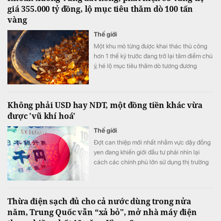
giá 355.000 tỷ đồng, lộ mục tiêu thăm dò 100 tấn
vàng
Thế giới
Một khu mỏ từng được khai thác thủ công
hơn 1 thế kỷ trước đang trở lại tâm điểm chú
ý, hé lộ mục tiêu thăm dò tương đương
khoảng 68-100 tấn vàng quy đổi.
Không phải USD hay NDT, một đồng tiền khác vừa
được 'vũ khí hoá'
Thế giới
Đợt can thiệp mới nhất nhằm vực dậy đồng
yen đang khiến giới đầu tư phải nhìn lại
cách các chính phủ lớn sử dụng thị trường
ngoại hối.
Thừa điện sạch đủ cho cả nước dùng trong nửa
năm, Trung Quốc vẫn “xả bỏ", mở nhà máy điện