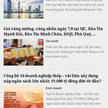
trên quỹ đất lớn, đòn bẩy tài chính cao và kỳ
vọng tăng giá, thị trường bất động sản Việt
Nam đang bước vào giai đoạn tái định vị
sâu sắc, chuyển từ mục tiêu mở rộng quy
mô sang nâng cao chất lượng tăng trưởng.
Giá vàng miếng, vàng nhẫn ngày 7/8 tại SJC, Bảo Tín
Mạnh Hải, Bảo Tín Minh Châu, DOJI, Phú Quý,...
Tài chính
Khảo sát đầu giờ sáng ngày 7/8, giá vàng
trong nước không ghi nhận biến động so với
chốt phiên trước.
Công bố 10 doanh nghiệp thép – vật liệu xây dựng
nộp ngân sách lớn nhất: 19.000 tỷ đồng đến từ đâu?
Kinh doanh
Top 10 doanh nghiệp thép – vật liệu xây
dựng nộp tổng cộng 19.038 tỷ đồng vào
ngân sách năm 2025. Hòa Phát một mình