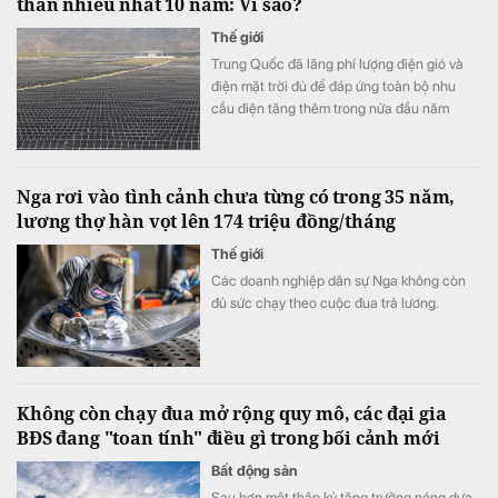
than nhiều nhất 10 năm: Vì sao?
Thế giới
Trung Quốc đã lãng phí lượng điện gió và
điện mặt trời đủ để đáp ứng toàn bộ nhu
cầu điện tăng thêm trong nửa đầu năm
2026. Tuy nhiên, do hạn chế của hệ thống
truyền tải, sản lượng điện than vẫn tăng trở
lại.
Nga rơi vào tình cảnh chưa từng có trong 35 năm,
lương thợ hàn vọt lên 174 triệu đồng/tháng
Thế giới
Các doanh nghiệp dân sự Nga không còn
đủ sức chạy theo cuộc đua trả lương.
Không còn chạy đua mở rộng quy mô, các đại gia
BĐS đang "toan tính" điều gì trong bối cảnh mới
Bất động sản
Sau hơn một thập kỷ tăng trưởng nóng dựa