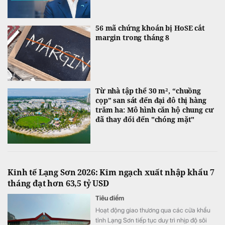
56 mã chứng khoán bị HoSE cắt
margin trong tháng 8
Từ nhà tập thể 30 m², “chuồng
cọp” san sát đến đại đô thị hàng
trăm ha: Mô hình căn hộ chung cư
đã thay đổi đến "chóng mặt"
Kinh tế Lạng Sơn 2026: Kim ngạch xuất nhập khẩu 7
tháng đạt hơn 63,5 tỷ USD
Tiêu điểm
Hoạt động giao thương qua các cửa khẩu
tỉnh Lạng Sơn tiếp tục duy trì nhịp độ sôi