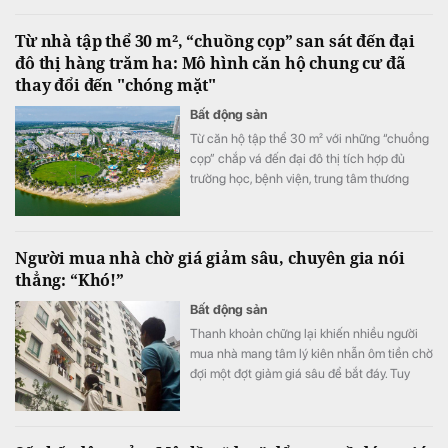
khánh 2/9 sẽ tổ chức thông tuyến đường
Vành đai 1 trên mặt đất.
Từ nhà tập thể 30 m², “chuồng cọp” san sát đến đại
đô thị hàng trăm ha: Mô hình căn hộ chung cư đã
thay đổi đến "chóng mặt"
Bất động sản
Từ căn hộ tập thể 30 m² với những “chuồng
cọp” chắp vá đến đại đô thị tích hợp đủ
trường học, bệnh viện, trung tâm thương
mại, nhà ở Việt Nam đã thay đổi ngoạn mục
chỉ sau vài thập kỷ.
Người mua nhà chờ giá giảm sâu, chuyên gia nói
thẳng: “Khó!”
Bất động sản
Thanh khoản chững lại khiến nhiều người
mua nhà mang tâm lý kiên nhẫn ôm tiền chờ
đợi một đợt giảm giá sâu để bắt đáy. Tuy
nhiên, giới chuyên gia nhận định kịch bản
này rất khó xảy ra, bởi hàng loạt chi phí đầu
vào liên tục neo cao đang chặn đứng đà