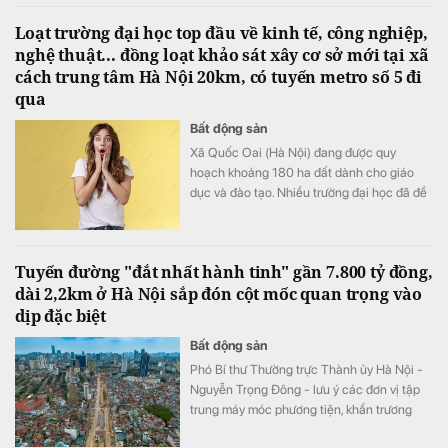
đầu châu Á" tại World Travel Awards 2026.
Loạt trường đại học top đầu về kinh tế, công nghiệp,
nghệ thuật... đồng loạt khảo sát xây cơ sở mới tại xã
cách trung tâm Hà Nội 20km, có tuyến metro số 5 đi
qua
Bất động sản
Xã Quốc Oai (Hà Nội) đang được quy
hoạch khoảng 180 ha đất dành cho giáo
dục và đào tạo. Nhiều trường đại học đã đề
xuất đầu tư cơ sở mới tại khu vực này với
tổng nhu cầu khoảng 70-75 ha.
Tuyến đường "đắt nhất hành tinh" gần 7.800 tỷ đồng,
dài 2,2km ở Hà Nội sắp đón cột mốc quan trọng vào
dịp đặc biệt
Bất động sản
Phó Bí thư Thường trực Thành ủy Hà Nội -
Nguyễn Trọng Đông - lưu ý các đơn vị tập
trung máy móc phương tiện, khẩn trương
đẩy nhanh tiến độ đảm bảo đến dịp Quốc