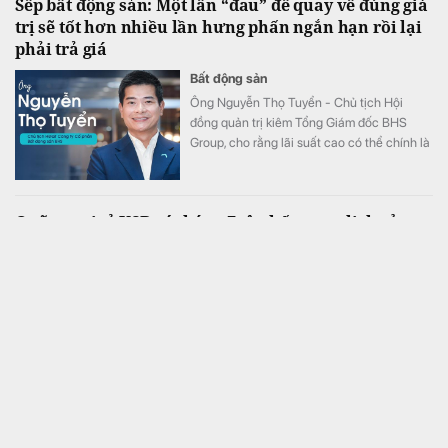
Sếp bất động sản: Một lần “đau” để quay về đúng giá
giảm của thị trường.
trị sẽ tốt hơn nhiều lần hưng phấn ngắn hạn rồi lại
phải trả giá
Bất động sản
Ông Nguyễn Thọ Tuyển - Chủ tịch Hội
đồng quản trị kiêm Tổng Giám đốc BHS
Group, cho rằng lãi suất cao có thể chính là
điều kiện cần để thị trường bất động sản
phát triển bền vững.
Quỹ ngoại tỷ USD có tháng 7 tệ nhất trong lịch sử
hoạt động
Tài chính
Dù MWG chịu sức ép đáng kể trên thị
trường trong tháng 7, PYN Elite vẫn lựa chọn
Thế Giới Di Động là “cổ phiếu của tháng”.
Đây hiện là khoản đầu tư lớn thứ ba của quỹ
Phát hiện bất thường từ nhóm cư dân, công an đồng
loạt ập vào khám xét nhiều căn hộ tại một khu đô