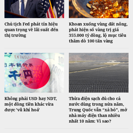
Chủ tịch Fed phát tín hiệu
Khoan xuống vùng đất nông,
quan trọng về lãi suất đến
phát hiện số vàng trị giá
thị trường
355.000 tỷ đồng, lộ mục tiêu
thăm dò 100 tấn vàng
Không phải USD hay NDT,
Thừa điện sạch đủ cho cả
một đồng tiền khác vừa
nước dùng trong nửa năm,
được 'vũ khí hoá'
Trung Quốc vẫn “xả bỏ", mở
nhà máy điện than nhiều
nhất 10 năm: Vì sao?