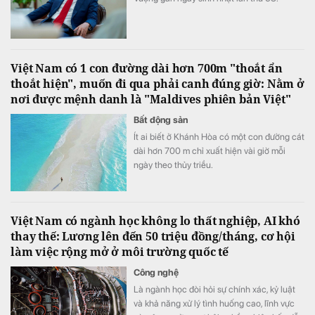
Việt Nam có 1 con đường dài hơn 700m "thoắt ẩn
thoắt hiện", muốn đi qua phải canh đúng giờ: Nằm ở
nơi được mệnh danh là "Maldives phiên bản Việt"
Bất động sản
Ít ai biết ở Khánh Hòa có một con đường cát
dài hơn 700 m chỉ xuất hiện vài giờ mỗi
ngày theo thủy triều.
Việt Nam có ngành học không lo thất nghiệp, AI khó
thay thế: Lương lên đến 50 triệu đồng/tháng, cơ hội
làm việc rộng mở ở môi trường quốc tế
Công nghệ
Là ngành học đòi hỏi sự chính xác, kỷ luật
và khả năng xử lý tình huống cao, lĩnh vực