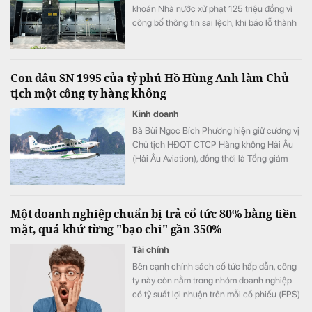
khoán Nhà nước xử phạt 125 triệu đồng vì
công bố thông tin sai lệch, khi báo lỗ thành
lãi.
Con dâu SN 1995 của tỷ phú Hồ Hùng Anh làm Chủ
tịch một công ty hàng không
Kinh doanh
Bà Bùi Ngọc Bích Phương hiện giữ cương vị
Chủ tịch HĐQT CTCP Hàng không Hải Âu
(Hải Âu Aviation), đồng thời là Tổng giám
đốc Công ty TNHH MTV Masterise Retail
Hà Nội.
Một doanh nghiệp chuẩn bị trả cổ tức 80% bằng tiền
mặt, quá khứ từng "bạo chi" gần 350%
Tài chính
Bên cạnh chính sách cổ tức hấp dẫn, công
ty này còn nằm trong nhóm doanh nghiệp
có tỷ suất lợi nhuận trên mỗi cổ phiếu (EPS)
cao.