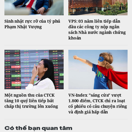
Sinh nhật rực rỡ của tỷ phú
VPS: 03 năm liên tiếp dẫn
Phạm Nhật Vượng
đầu các công ty nộp ngân
sách Nhà nước ngành chứng
khoán
Một nguồn thu của CTCK
VN-Index "sáng cửa" vượt
tăng 10 quý liên tiếp bất
1.800 điểm, CTCK chỉ ra loạt
chấp thị trường lên xuống
cổ phiếu có câu chuyện riêng
và định giá hấp dẫn
Có thể bạn quan tâm