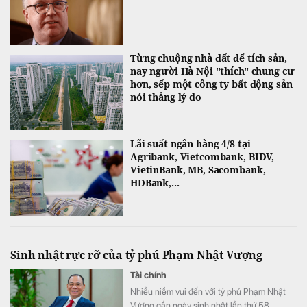
Từng chuộng nhà đất để tích sản,
nay người Hà Nội "thích" chung cư
hơn, sếp một công ty bất động sản
nói thẳng lý do
Lãi suất ngân hàng 4/8 tại
Agribank, Vietcombank, BIDV,
VietinBank, MB, Sacombank,
HDBank,...
Sinh nhật rực rỡ của tỷ phú Phạm Nhật Vượng
Tài chính
Nhiều niềm vui đến với tỷ phú Phạm Nhật
Vượng gần ngày sinh nhật lần thứ 58.