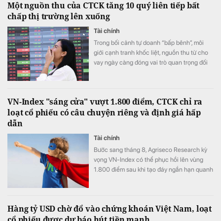
Một nguồn thu của CTCK tăng 10 quý liên tiếp bất
chấp thị trường lên xuống
Tài chính
Trong bối cảnh tự doanh “bấp bênh”, môi
giới cạnh tranh khốc liệt, nguồn thu từ cho
vay ngày càng đóng vai trò quan trọng đối
với các CTCK.
VN-Index "sáng cửa" vượt 1.800 điểm, CTCK chỉ ra
loạt cổ phiếu có câu chuyện riêng và định giá hấp
dẫn
Tài chính
Bước sang tháng 8, Agriseco Research kỳ
vọng VN-Index có thể phục hồi lên vùng
1.800 điểm sau khi tạo đáy ngắn hạn quanh
1.651 điểm.
Hàng tỷ USD chờ đổ vào chứng khoán Việt Nam, loạt
cổ phiếu được dự báo hút tiền mạnh