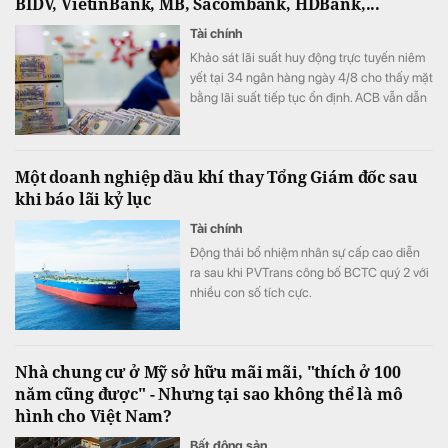
BIDV, VietinBank, MB, Sacombank, HDBank,...
Tài chính
Khảo sát lãi suất huy động trực tuyến niêm
yết tại 34 ngân hàng ngày 4/8 cho thấy mặt
bằng lãi suất tiếp tục ổn định. ACB vẫn dẫn
đầu với mức 7,8%/năm cho kỳ hạn 12 tháng,
trong khi LPBank duy trì vị trí thứ hai sau đợt
tăng mạnh lãi suất đầu tháng.
Một doanh nghiệp dầu khí thay Tổng Giám đốc sau
khi báo lãi kỷ lục
Tài chính
Động thái bổ nhiệm nhân sự cấp cao diễn
ra sau khi PVTrans công bố BCTC quý 2 với
nhiều con số tích cực.
Nhà chung cư ở Mỹ sở hữu mãi mãi, "thích ở 100
năm cũng được" - Nhưng tại sao không thể là mô
hình cho Việt Nam?
Bất động sản