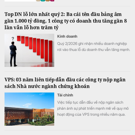
Top DN lỗ lớn nhất quý 2: Ba cái tên đầu bảng âm
gần 1.000 tỷ đồng, 1 công ty có doanh thu tăng gần 8
lần vẫn lỗ hơn trăm tỷ
Kinh doanh
Quý 2/2026 ghi nhận nhiều doanh nghiệp
rơi vào thua lỗ dù doanh thu vẫn tăng mạnh.
VPS: 03 năm liên tiếp dẫn đầu các công ty nộp ngân
sách Nhà nước ngành chứng khoán
Tài chính
Việc tiếp tục dẫn đầu về nộp ngân sách
phản ánh sự phát triển mạnh mẽ về quy mô
hoạt động của VPS trong nhiều năm qua.