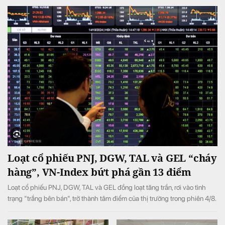
Loạt cổ phiếu PNJ, DGW, TAL và GEL “cháy
hàng”, VN-Index bứt phá gần 13 điểm
Loạt cổ phiếu PNJ, DGW, TAL và GEL đồng loạt tăng trần, rơi vào tình
trạng "trắng bên bán", trở thành tâm điểm của thị trường trong phiên 4/8.