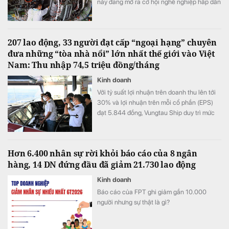
này đang mở ra cơ hội nghề nghiệp hấp dẫn
trong bối cảnh nhiều doanh nghiệp thiếu
hụt nhân lực kỹ thuật chất lượng cao.
207 lao động, 33 người đạt cấp “ngoại hạng” chuyên
đưa những “tòa nhà nổi” lớn nhất thế giới vào Việt
Nam: Thu nhập 74,5 triệu đồng/tháng
Kinh doanh
Với tỷ suất lợi nhuận trên doanh thu lên tới
30% và lợi nhuận trên mỗi cổ phần (EPS)
đạt 5.844 đồng, Vungtau Ship duy trì mức
trả cổ tức trên 30%/năm
Hơn 6.400 nhân sự rời khỏi báo cáo của 8 ngân
hàng, 14 DN đứng đầu đã giảm 21.730 lao động
Kinh doanh
Báo cáo của FPT ghi giảm gần 10.000
người nhưng sự thật là gì?