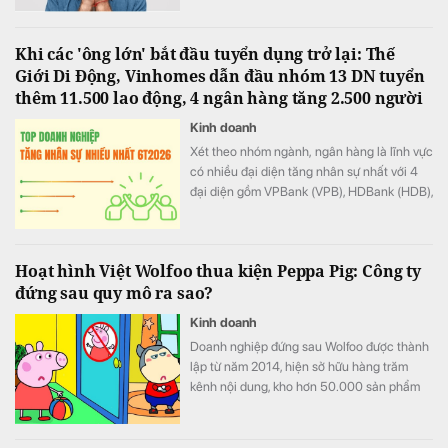
Khi các 'ông lớn' bắt đầu tuyển dụng trở lại: Thế
Giới Di Động, Vinhomes dẫn đầu nhóm 13 DN tuyển
thêm 11.500 lao động, 4 ngân hàng tăng 2.500 người
Kinh doanh
Xét theo nhóm ngành, ngân hàng là lĩnh vực
có nhiều đại diện tăng nhân sự nhất với 4
đại diện gồm VPBank (VPB), HDBank (HDB),
Techcombank (TCB) và KienlongBank
(KLB).
Hoạt hình Việt Wolfoo thua kiện Peppa Pig: Công ty
đứng sau quy mô ra sao?
Kinh doanh
Doanh nghiệp đứng sau Wolfoo được thành
lập từ năm 2014, hiện sở hữu hàng trăm
kênh nội dung, kho hơn 50.000 sản phẩm
và hệ sinh thái trải từ hoạt hình, game đến
cấp quyền thương mại.