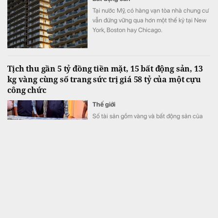
Tại nước Mỹ, có hàng vạn tòa nhà chung cư
vẫn đứng vững qua hơn một thế kỷ tại New
York, Boston hay Chicago.
Tịch thu gần 5 tỷ đồng tiền mặt, 15 bất động sản, 13
kg vàng cùng số trang sức trị giá 58 tỷ của một cựu
công chức
Thế giới
Số tài sản gồm vàng và bất động sản của
người này có giá trị vượt xa thu nhập hợp
pháp.
Đột kích 27 căn chung cư, triệt phá đường dây lừa
đảo quy mô lớn ở khu đô thị của chủ đầu tư Trung
Quốc
Thế giới