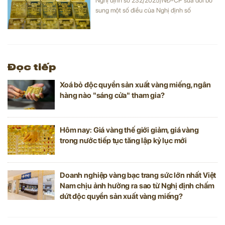
Nghị định số 232/2025/NĐ-CP sửa đổi bổ
sung một số điều của Nghị định số
24/2012/NĐ-CP ngày 03/4/2012 về quản
lý hoạt động kinh doanh vàng.
Đọc tiếp
Xoá bỏ độc quyền sản xuất vàng miếng, ngân
hàng nào "sáng cửa" tham gia?
Hôm nay: Giá vàng thế giới giảm, giá vàng
trong nước tiếp tục tăng lập kỷ lục mới
Doanh nghiệp vàng bạc trang sức lớn nhất Việt
Nam chịu ảnh hưởng ra sao từ Nghị định chấm
dứt độc quyền sản xuất vàng miếng?