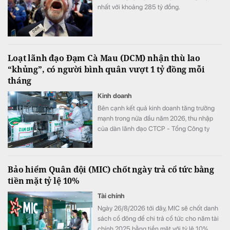
nhất với khoảng 285 tỷ đồng.
Loạt lãnh đạo Đạm Cà Mau (DCM) nhận thù lao
“khủng”, có người bình quân vượt 1 tỷ đồng mỗi
tháng
Kinh doanh
Bên cạnh kết quả kinh doanh tăng trưởng
mạnh trong nửa đầu năm 2026, thu nhập
của dàn lãnh đạo CTCP - Tổng Công ty
Phân bón Dầu khí Cà Mau (Đạm Cà Mau,
HoSE: DCM) cũng tăng vọt so với cùng kỳ
năm trước. Có lãnh đạo nhận thù lao hơn 4
Bảo hiểm Quân đội (MIC) chốt ngày trả cổ tức bằng
tỷ đồng chỉ sau 6 tháng, đặc biệt có trường
tiền mặt tỷ lệ 10%
hợp bình quân vượt 1 tỷ đồng mỗi tháng.
Tài chính
Ngày 26/8/2026 tới đây, MIC sẽ chốt danh
sách cổ đông để chi trả cổ tức cho năm tài
chính 2025 bằng tiền mặt với tỷ lệ 10%.