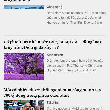
Công nghệ
Đông Nam Á hiện chiếm tới 50% tổng công
suất trung tâm dữ liệu đang xây dựng tại
khu vực châu Á - Thái Bình Dương. Cùng
với sự bứt phá của Malaysia và Thái Lan,
Việt Nam cũng đang thu hút sự chú ý mạnh
mẽ từ các “ông lớn” hyperscale và AI toàn
Cổ phiếu DN nhà nước GVR, BCM, GAS... đồng loạt
cầu với nguồn cung tương lai tại TP.HCM
tăng trần: Điều gì đã xảy ra?
đạt 68MW cùng nhiều thỏa thuận đầu tư
quy mô lớn.
Kinh doanh
Diễn biến bứt phá của nhóm cổ phiếu này
diễn ra sau khi Phó Thủ tướng Chính phủ
Nguyễn Văn Thắng ký Quyết định số
40/2026/QĐ-TTg ngày 05/8/2026 của Thủ
tướng Chính phủ về tiêu chí phân loại
doanh nghiệp để thực hiện cơ cấu lại vốn
Một cổ phiếu được khối ngoại mua ròng mạnh tay
nhà nước tại doanh nghiệp nhà nước, doanh
700 tỷ đồng trong phiên cuối tuần
nghiệp có vốn nhà nước.
Tài chính
Ở chiều ngược lại, VHM bị bán ròng mạnh