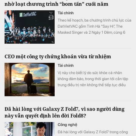
nhờ loạt chương trình “bom tấn” cuối năm
Tài chính
Theo kế hoạch, ba chương trình chủ lực của
DatVietVAC gồm Tinh Hà “Say Hi”, The
Masked Singer và 2 Ngày 1 Đêm, cùng 6
concert đều được lên lịch phát sóng từ nửa
cuối năm.
CEO một công ty chứng khoán vừa từ nhiệm
Tài chính
Vị này cho biết lý do sức khỏe cá nhân
không đảm bảo, trong thời gian tới cần tập
trung điều trị nên không thể tiếp tục điều
hành.
Đã hài lòng với Galaxy Z Fold7, vì sao người dùng
này vẫn quyết định lên đời Fold8?
Công nghệ
Đã hài lòng với Galaxy Z Fold7 trong công