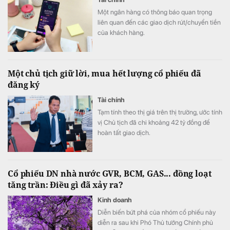
Một ngân hàng có thông báo quan trọng
liên quan đến các giao dịch rút/chuyển tiền
của khách hàng.
Một chủ tịch giữ lời, mua hết lượng cổ phiếu đã
đăng ký
Tài chính
Tạm tính theo thị giá trên thị trường, ước tính
vị Chủ tịch đã chi khoảng 42 tỷ đồng để
hoàn tất giao dịch.
Cổ phiếu DN nhà nước GVR, BCM, GAS... đồng loạt
tăng trần: Điều gì đã xảy ra?
Kinh doanh
Diễn biến bứt phá của nhóm cổ phiếu này
diễn ra sau khi Phó Thủ tướng Chính phủ