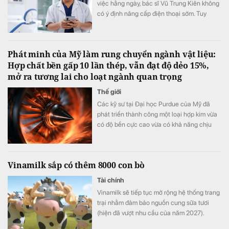
việc hằng ngày, bác sĩ Vũ Trung Kiên không
có ý định nâng cấp điện thoại sớm. Tuy
nhiên, Galaxy Z Fold8 vẫn khiến anh quyết
định đặt cọc sớm sau khi ra mắt nhờ những
thay đổi đánh trúng nhu cầu sử dụng thực
Phát minh của Mỹ làm rung chuyển ngành vật liệu:
tế.
Hợp chất bền gấp 10 lần thép, vẫn đạt độ dẻo 15%,
mở ra tương lai cho loạt ngành quan trọng
Thế giới
Các kỹ sư tại Đại học Purdue của Mỹ đã
phát triển thành công một loại hợp kim vừa
có độ bền cực cao vừa có khả năng chịu
biến dạng tốt.
Vinamilk sắp có thêm 8000 con bò
Tài chính
Vinamilk sẽ tiếp tục mở rộng hệ thống trang
trại nhằm đảm bảo nguồn cung sữa tươi
(hiện đã vượt nhu cầu của năm 2027).