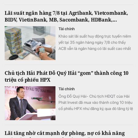
này.
Lãi suất ngân hàng 7/8 tại Agribank, Vietcombank,
BIDV, VietinBank, MB, Sacombank, HDBank,...
Tài chính
Khảo sát lãi suất huy động trực tuyến niêm
yết tại 35 ngân hàng ngày 7/8 cho thấy
ACB vẫn là ngân hàng có lãi suất cao nhất
với 7,8%/năm cho kỳ hạn 12 tháng, trong khi
LPBank duy trì mức 7,3%/năm và có 8 ngân
hàng niêm yết lãi suất từ 7%/năm trở lên.
Chủ tịch Hải Phát Đỗ Quý Hải “gom” thành công 10
triệu cổ phiếu HPX
Tài chính
Ông Đỗ Quý Hải- Chủ tịch HĐQT của Hải
Phát Invest đã mua vào thành công 10 triệu
cổ phiếu HPX như đăng ký, qua đó tăng tỷ lệ
sở hữu lên mức 16,71% vốn.
Lãi tăng nhờ cắt mạnh dự phòng, nợ có khả năng