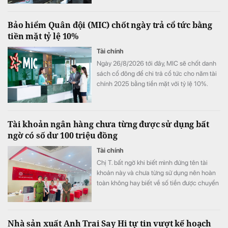
HoSE: DCM) cũng tăng vọt so với cùng kỳ
năm trước. Có lãnh đạo nhận thù lao hơn 4
Bảo hiểm Quân đội (MIC) chốt ngày trả cổ tức bằng
tỷ đồng chỉ sau 6 tháng, đặc biệt có trường
tiền mặt tỷ lệ 10%
hợp bình quân vượt 1 tỷ đồng mỗi tháng.
Tài chính
Ngày 26/8/2026 tới đây, MIC sẽ chốt danh
sách cổ đông để chi trả cổ tức cho năm tài
chính 2025 bằng tiền mặt với tỷ lệ 10%.
Tài khoản ngân hàng chưa từng được sử dụng bất
ngờ có số dư 100 triệu đồng
Tài chính
Chị T. bất ngờ khi biết mình đứng tên tài
khoản này và chưa từng sử dụng nên hoàn
toàn không hay biết về số tiền được chuyển
khoản vào.
Nhà sản xuất Anh Trai Say Hi tự tin vượt kế hoạch