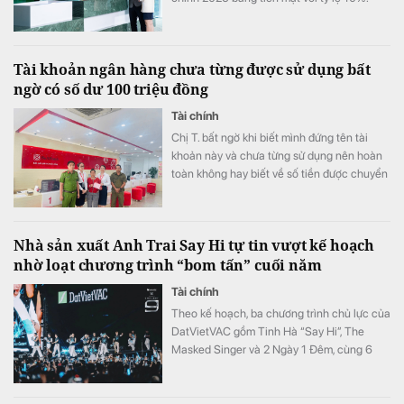
Tài khoản ngân hàng chưa từng được sử dụng bất
ngờ có số dư 100 triệu đồng
Tài chính
Chị T. bất ngờ khi biết mình đứng tên tài
khoản này và chưa từng sử dụng nên hoàn
toàn không hay biết về số tiền được chuyển
khoản vào.
Nhà sản xuất Anh Trai Say Hi tự tin vượt kế hoạch
nhờ loạt chương trình “bom tấn” cuối năm
Tài chính
Theo kế hoạch, ba chương trình chủ lực của
DatVietVAC gồm Tinh Hà “Say Hi”, The
Masked Singer và 2 Ngày 1 Đêm, cùng 6
concert đều được lên lịch phát sóng từ nửa
cuối năm.