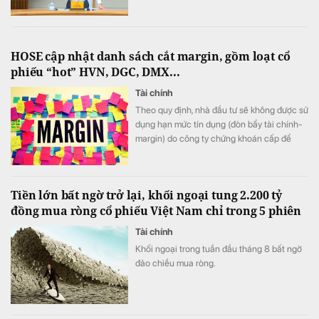
HOSE cập nhật danh sách cắt margin, gồm loạt cổ
phiếu “hot” HVN, DGC, DMX...
Tài chính
Theo quy định, nhà đầu tư sẽ không được sử
dụng hạn mức tín dụng (đòn bẩy tài chính-
margin) do công ty chứng khoán cấp để
mua 57 mã cổ phiếu bị xếp vào danh sách
chứng khoán không đủ điều kiện giao dịch
ký quỹ này.
Tiền lớn bất ngờ trở lại, khối ngoại tung 2.200 tỷ
đồng mua ròng cổ phiếu Việt Nam chỉ trong 5 phiên
Tài chính
Khối ngoại trong tuần đầu tháng 8 bất ngờ
đảo chiều mua ròng.