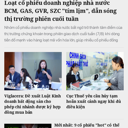
Loạt cổ phiếu doanh nghiệp nhà nước
BCM, GAS, GVR, SZC "tím lịm", dẫn sóng
thị trường phiên cuối tuần
Nhóm cổ phiếu doanh nghiệp nhà nước bất ngờ trở thành tâm điểm của
thị trường chứng khoán trong phiên giao dịch cuối tuần (7/8) khi dòng
tiền đổ mạnh vào hàng loạt mã vốn hóa lớn, giúp nhiều cổ phiếu đồng
loạt tăng kịch trần và đưa VN-Index đảo chiều tăng điểm sau khi mở cửa
trong sắc đỏ.
Viglacera: Đề xuất Luật Kinh
Cục Thuế yêu cầu hủy tạm
doanh bất động sản cho
hoãn xuất cảnh ngay khi đủ
phép chi nhánh được ký hợp
điều kiện
đồng mua bán
Mới nhất: 9 cổ phiếu "hot" có thể