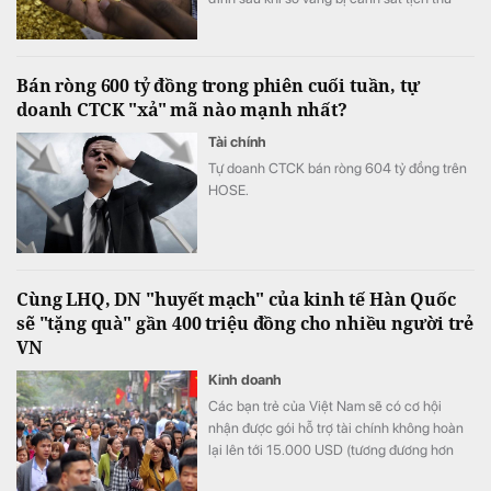
vào năm 1998.
Bán ròng 600 tỷ đồng trong phiên cuối tuần, tự
doanh CTCK "xả" mã nào mạnh nhất?
Tài chính
Tự doanh CTCK bán ròng 604 tỷ đồng trên
HOSE.
Cùng LHQ, DN "huyết mạch" của kinh tế Hàn Quốc
sẽ "tặng quà" gần 400 triệu đồng cho nhiều người trẻ
VN
Kinh doanh
Các bạn trẻ của Việt Nam sẽ có cơ hội
nhận được gói hỗ trợ tài chính không hoàn
lại lên tới 15.000 USD (tương đương hơn
393 triệu đồng) khi tham gia chương trình