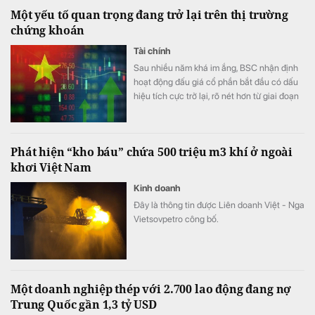
Một yếu tố quan trọng đang trở lại trên thị trường
chứng khoán
Tài chính
Sau nhiều năm khá im ắng, BSC nhận định
hoạt động đấu giá cổ phần bắt đầu có dấu
hiệu tích cực trở lại, rõ nét hơn từ giai đoạn
cuối năm 2025.
Phát hiện “kho báu” chứa 500 triệu m3 khí ở ngoài
khơi Việt Nam
Kinh doanh
Đây là thông tin được Liên doanh Việt - Nga
Vietsovpetro công bố.
Một doanh nghiệp thép với 2.700 lao động đang nợ
Trung Quốc gần 1,3 tỷ USD