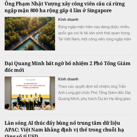
Ông Phạm Nhật Vượng xây công viên câu cá rừng
ngập mặn 800 ha rộng gấp 4 lần ở Singapore
Kinh doanh
Rừng ngập mặn hiện nay đang được nhiều
quốc gia coi là tài sản sinh thái quan trọng.
Tại Việt Nam, một công viên rừng ngập mặn
quy mô khoảng 800 ha đang được quy
hoạch trong đại đô thị Hạ Long Xanh,
Quảng Ninh.
Đại Quang Minh bất ngờ bổ nhiệm 2 Phó Tổng Giám
đốc mới
Kinh doanh
Theo các quyết định bổ nhiệm, ông Trần
Anh Long giữ chức Phó Tổng Giám đốc Đại
Quang Minh, phụ trách Dự án Hạ tầng giao
thông; ông Nguyễn Phi Hùng giữ chức Phó
Tổng Giám đốc Đại Quang Minh, phụ trách
Thi công xây dựng Bất động sản & Khu đô
Làn sóng AI thúc đẩy bùng nổ trung tâm dữ liệu
thị - Khu công nghiệp.
APAC: Việt Nam khẳng định vị thế trong chuỗi hạ
tầng số tỉ USD