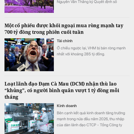
Nguyễn Văn Thắng ký Quyết định số
40/2026/QĐ-TTg ngày 05/8/2026 của Thủ
tướng Chính phủ về tiêu chí phân loại
doanh nghiệp để thực hiện cơ cấu lại vốn
Một cổ phiếu được khối ngoại mua ròng mạnh tay
nhà nước tại doanh nghiệp nhà nước, doanh
700 tỷ đồng trong phiên cuối tuần
nghiệp có vốn nhà nước.
Tài chính
Ở chiều ngược lại, VHM bị bán ròng mạnh
nhất với khoảng 285 tỷ đồng.
Loạt lãnh đạo Đạm Cà Mau (DCM) nhận thù lao
“khủng”, có người bình quân vượt 1 tỷ đồng mỗi
tháng
Kinh doanh
Bên cạnh kết quả kinh doanh tăng trưởng
mạnh trong nửa đầu năm 2026, thu nhập
của dàn lãnh đạo CTCP - Tổng Công ty
Phân bón Dầu khí Cà Mau (Đạm Cà Mau,