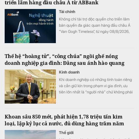
triển lãm hàng đầu châu Á từ ABBank
Tài chính
Không chỉ tài trợ độc quyền cho triển lãm
bản quyền đa giác quan hàng đầu châu Á
“Van Gogh Timeless”, từ ngày 08/8/2026,
ABBank mang đến cho khách hàng chương
trình ưu đãi "Giao dịch dễ dàng, nhận quà
kiệt tác". Hàng loạt đặc quyền như vé tham
Thế hệ “hoàng tử”, “công chúa” ngồi ghế nóng
dự triển lãm và bộ quà tặng phiên bản giới
doanh nghiệp gia đình: Đằng sau ánh hào quang
hạn phát triển từ tác phẩm bản quyền Van
Gogh đang chờ đón khách hàng có giao
Kinh doanh
dịch tại ABBank.
Khi doanh nghiệp có những tính toán riêng
và cần giữ kín trong phạm vi gia đình, ưu
tiên lớn nhất là “người nhà” chứ không phải
năng lực.
Khoan sâu 850 mét, phát hiện 1,78 triệu tấn kim
loại, lập kỷ lục cả nước, đủ dùng hàng trăm năm
Thế giới