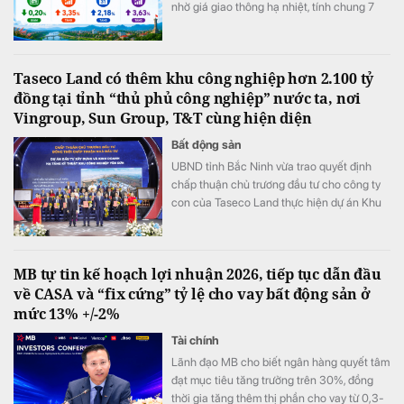
nhờ giá giao thông hạ nhiệt, tính chung 7
tháng đầu năm CPI bình quân vẫn tăng
3,63%.
Taseco Land có thêm khu công nghiệp hơn 2.100 tỷ
đồng tại tỉnh “thủ phủ công nghiệp” nước ta, nơi
Vingroup, Sun Group, T&T cùng hiện diện
Bất động sản
UBND tỉnh Bắc Ninh vừa trao quyết định
chấp thuận chủ trương đầu tư cho công ty
con của Taseco Land thực hiện dự án Khu
công nghiệp Yên Sơn quy mô gần 155 ha,
tổng vốn hơn 2.157 tỷ đồng.
MB tự tin kế hoạch lợi nhuận 2026, tiếp tục dẫn đầu
về CASA và “fix cứng” tỷ lệ cho vay bất động sản ở
mức 13% +/-2%
Tài chính
Lãnh đạo MB cho biết ngân hàng quyết tâm
đạt mục tiêu tăng trưởng trên 30%, đồng
thời gia tăng thêm thị phần cho vay từ 0,3-