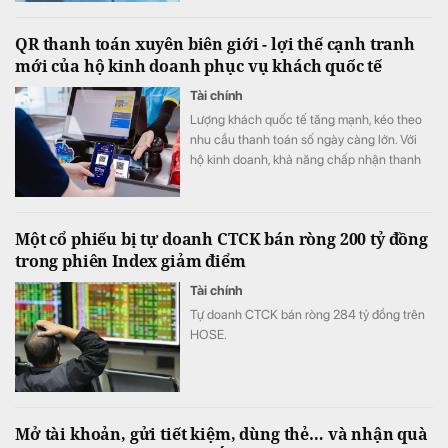
hàng chủ động lựa chọn quyền lợi phù hợp
với nhu cầu chi tiêu. Xu hướng "may đo" trải
QR thanh toán xuyên biên giới - lợi thế cạnh tranh
nghiệm được kỳ vọng sẽ trở thành lợi thế
mới của hộ kinh doanh phục vụ khách quốc tế
cạnh tranh mới của thị trường thẻ trong giai
đoạn tới.
Tài chính
Lượng khách quốc tế tăng mạnh, kéo theo
nhu cầu thanh toán số ngày càng lớn. Với
hộ kinh doanh, khả năng chấp nhận thanh
toán xuyên biên giới không chỉ giúp nâng
cao trải nghiệm khách hàng mà còn mở
rộng cơ hội doanh thu, tăng sức cạnh tranh.
Một cổ phiếu bị tự doanh CTCK bán ròng 200 tỷ đồng
trong phiên Index giảm điểm
Tài chính
Tự doanh CTCK bán ròng 284 tỷ đồng trên
HOSE.
Mở tài khoản, gửi tiết kiệm, dùng thẻ… và nhận quà