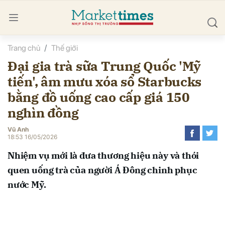
Trang chủ
Thế giới
bình luận
Đại gia trà sữa Trung Quốc 'Mỹ
tiến', âm mưu xóa sổ Starbucks
bằng đồ uống cao cấp giá 150
nghìn đồng
Vũ Anh
18:53 16/05/2026
Hủy
G
Nhiệm vụ mới là đưa thương hiệu này và thói
quen uống trà của người Á Đông chinh phục
nước Mỹ.