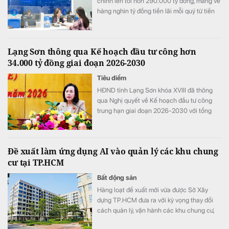
chính lên tới hơn 290.000 tỷ đồng, mang về
hàng nghìn tỷ đồng tiền lãi mỗi quý từ tiền
gửi và trái phiếu, Tập đoàn Bảo Việt (HoSE:
BVH) vẫn ghi nhận chi phí tài chính tăng
mạnh trong nửa đầu năm 2026. Đáng chú ý
Lạng Sơn thông qua Kế hoạch đầu tư công hơn
nhất là khoản chi phí repo và lãi vay tăng
34.000 tỷ đồng giai đoạn 2026-2030
đột biến 145,6% so với cùng kỳ, trở thành
điểm nhấn trên báo cáo tài chính.
Tiêu điểm
HĐND tỉnh Lạng Sơn khóa XVIII đã thông
qua Nghị quyết về Kế hoạch đầu tư công
trung hạn giai đoạn 2026-2030 với tổng
nguồn vốn hơn 34.290 tỷ đồng. Nguồn lực
này được kỳ vọng sẽ tạo đột phá về hạ tầng,
thúc đẩy kinh tế cửa khẩu và chuyển đổi số
Đề xuất làm ứng dụng AI vào quản lý các khu chung
trên địa bàn tỉnh.
cư tại TP.HCM
Bất động sản
Hàng loạt đề xuất mới vừa được Sở Xây
dựng TP.HCM đưa ra với kỳ vọng thay đổi
cách quản lý, vận hành các khu chung cư,
đồng thời nâng cao chất lượng sống của