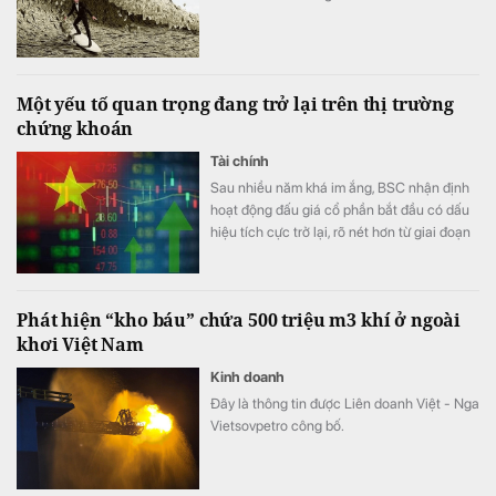
Một yếu tố quan trọng đang trở lại trên thị trường
chứng khoán
Tài chính
Sau nhiều năm khá im ắng, BSC nhận định
hoạt động đấu giá cổ phần bắt đầu có dấu
hiệu tích cực trở lại, rõ nét hơn từ giai đoạn
cuối năm 2025.
Phát hiện “kho báu” chứa 500 triệu m3 khí ở ngoài
khơi Việt Nam
Kinh doanh
Đây là thông tin được Liên doanh Việt - Nga
Vietsovpetro công bố.