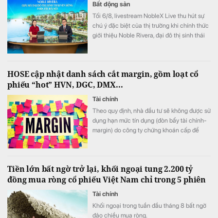
Bất động sản
Tối 6/8, livestream NobleX Live thu hút sự
chú ý đặc biệt của thị trường khi chính thức
giới thiệu Noble Rivera, đại đô thị sinh thái
gần 250ha vừa được Sunshine Group khởi
công trên Tây Thăng Long. Dự án gây ấn
tượng với kỷ lục 11km mặt tiền ven sông
HOSE cập nhật danh sách cắt margin, gồm loạt cổ
cùng bộ sưu tập gần 2.000 dinh thự độc
phiếu “hot” HVN, DGC, DMX...
bản.
Tài chính
Theo quy định, nhà đầu tư sẽ không được sử
dụng hạn mức tín dụng (đòn bẩy tài chính-
margin) do công ty chứng khoán cấp để
mua 57 mã cổ phiếu bị xếp vào danh sách
chứng khoán không đủ điều kiện giao dịch
ký quỹ này.
Tiền lớn bất ngờ trở lại, khối ngoại tung 2.200 tỷ
đồng mua ròng cổ phiếu Việt Nam chỉ trong 5 phiên
Tài chính
Khối ngoại trong tuần đầu tháng 8 bất ngờ
đảo chiều mua ròng.