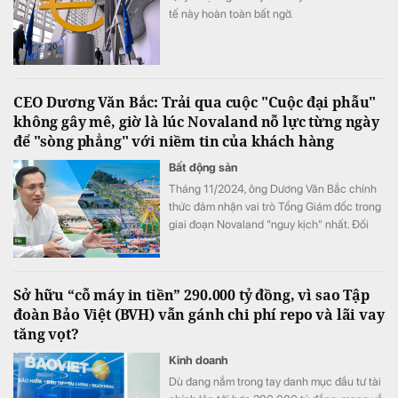
tế này hoàn toàn bất ngờ.
CEO Dương Văn Bắc: Trải qua cuộc "Cuộc đại phẫu"
không gây mê, giờ là lúc Novaland nỗ lực từng ngày
để "sòng phẳng" với niềm tin của khách hàng
Bất động sản
Tháng 11/2024, ông Dương Văn Bắc chính
thức đảm nhận vai trò Tổng Giám đốc trong
giai đoạn Novaland "nguy kịch" nhất. Đối
với ông Bắc, đây không phải là liều lĩnh mà
sự lựa chọn của niềm tin. Và cuộc đại phẫu
không gây mê kéo dài gần 2 năm sau đó đã
Sở hữu “cỗ máy in tiền” 290.000 tỷ đồng, vì sao Tập
biến một tập đoàn bất động sản đang vật
đoàn Bảo Việt (BVH) vẫn gánh chi phí repo và lãi vay
lộn với khó khăn trở thành một "đội quân
tăng vọt?
chiến binh" hồi sinh.
Kinh doanh
Dù đang nắm trong tay danh mục đầu tư tài