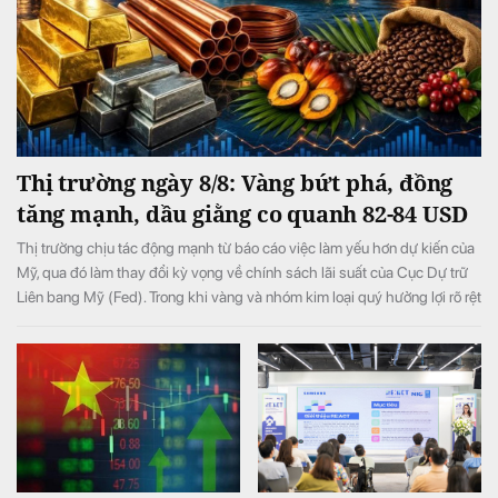
Thị trường ngày 8/8: Vàng bứt phá, đồng
tăng mạnh, dầu giằng co quanh 82-84 USD
Thị trường chịu tác động mạnh từ báo cáo việc làm yếu hơn dự kiến của
Mỹ, qua đó làm thay đổi kỳ vọng về chính sách lãi suất của Cục Dự trữ
Liên bang Mỹ (Fed). Trong khi vàng và nhóm kim loại quý hưởng lợi rõ rệt
từ triển vọng lãi suất bớt thắt chặt, giá dầu biến động mạnh do những
diễn biến liên quan xung đột Mỹ-Iran và eo biển Hormuz.