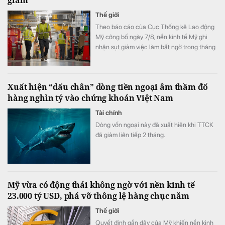
giảm
Thế giới
Theo báo cáo của Cục Thống kê Lao động
Mỹ công bố ngày 7/8, nền kinh tế Mỹ ghi
nhận sụt giảm việc làm bất ngờ trong tháng
7.
Xuất hiện “dấu chân” dòng tiền ngoại âm thầm đổ
hàng nghìn tỷ vào chứng khoán Việt Nam
Tài chính
Dòng vốn ngoại này đã xuất hiện khi TTCK
đã giảm liên tiếp 2 tháng.
Mỹ vừa có động thái không ngờ với nền kinh tế
23.000 tỷ USD, phá vỡ thông lệ hàng chục năm
Thế giới
Quyết định gần đây của Mỹ khiến nền kinh