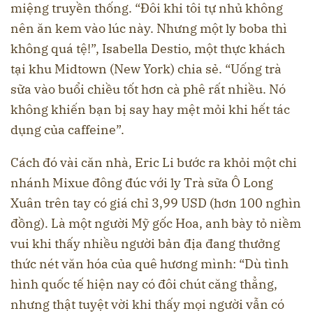
miệng truyền thống. “Đôi khi tôi tự nhủ không
nên ăn kem vào lúc này. Nhưng một ly boba thì
không quá tệ!”, Isabella Destio, một thực khách
tại khu Midtown (New York) chia sẻ. “Uống trà
sữa vào buổi chiều tốt hơn cà phê rất nhiều. Nó
không khiến bạn bị say hay mệt mỏi khi hết tác
dụng của caffeine”.
Cách đó vài căn nhà, Eric Li bước ra khỏi một chi
nhánh Mixue đông đúc với ly Trà sữa Ô Long
Xuân trên tay có giá chỉ 3,99 USD (hơn 100 nghìn
đồng). Là một người Mỹ gốc Hoa, anh bày tỏ niềm
vui khi thấy nhiều người bản địa đang thưởng
thức nét văn hóa của quê hương mình: “Dù tình
hình quốc tế hiện nay có đôi chút căng thẳng,
nhưng thật tuyệt vời khi thấy mọi người vẫn có