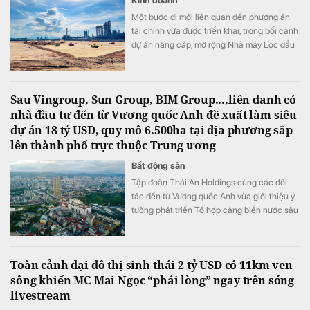
Kinh doanh
Một bước đi mới liên quan đến phương án
tài chính vừa được triển khai, trong bối cảnh
dự án nâng cấp, mở rộng Nhà máy Lọc dầu
Dung Quất đang được đẩy nhanh tiến độ.
Sau Vingroup, Sun Group, BIM Group...,liên danh có
nhà đầu tư đến từ Vương quốc Anh đề xuất làm siêu
dự án 18 tỷ USD, quy mô 6.500ha tại địa phương sắp
lên thành phố trực thuộc Trung ương
Bất động sản
Tập đoàn Thái An Holdings cùng các đối
tác đến từ Vương quốc Anh vừa giới thiệu ý
tưởng phát triển Tổ hợp cảng biển nước sâu
và đô thị công nghiệp sinh thái Hải Hà tại
Khu kinh tế cửa khẩu Móng Cái, tỉnh Quảng
Ninh.
Toàn cảnh đại đô thị sinh thái 2 tỷ USD có 11km ven
sông khiến MC Mai Ngọc “phải lòng” ngay trên sóng
livestream