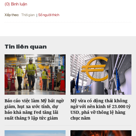
(0) Bình luận
Xếp theo:
Số người thích
Thời gian
Tin liên quan
Báo cáo việc làm Mỹ bất ngờ
Mỹ vừa có động thái không
giảm, hụt xa ước tính, dự
ngờ với nền kinh tế 23.000 tỷ
báo khả năng Fed tăng lãi
USD, phá vỡ thông lệ hàng
suất tháng 9 lập tức giảm
chục năm