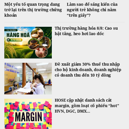
Một yếu tố quan trọng đang
Làm sao để sáng kiến của
trở lại trên thị trường chứng
người trẻ không chỉ nằm
khoán
“trên giấy”?
Thị trường hàng hóa 8/8: Cao su
bật tăng, heo hơi lao dốc
Đề xuất giảm 30% thuế thu nhập
cho hộ kinh doanh, doanh nghiệp
có doanh thu đến 10 tỷ đồng
HOSE cập nhật danh sách cắt
margin, gồm loạt cổ phiếu “hot”
HVN, DGC, DMX...