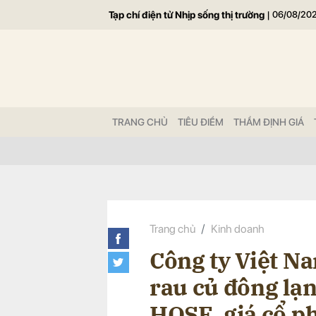
Tạp chí điện tử Nhịp sống thị trường
|
06/08/20
Gửi 
TRANG CHỦ
TIÊU ĐIỂM
THẨM ĐỊNH GIÁ
Trang chủ
Kinh doanh
Công ty Việt N
rau củ đông lạ
HOSE, giá cổ ph