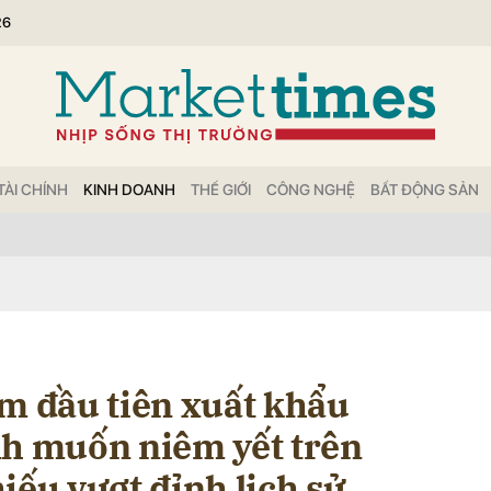
26
bình luận
TÀI CHÍNH
KINH DOANH
THẾ GIỚI
CÔNG NGHỆ
BẤT ĐỘNG SẢN
Hủy
G
am đầu tiên xuất khẩu
nh muốn niêm yết trên
iếu vượt đỉnh lịch sử