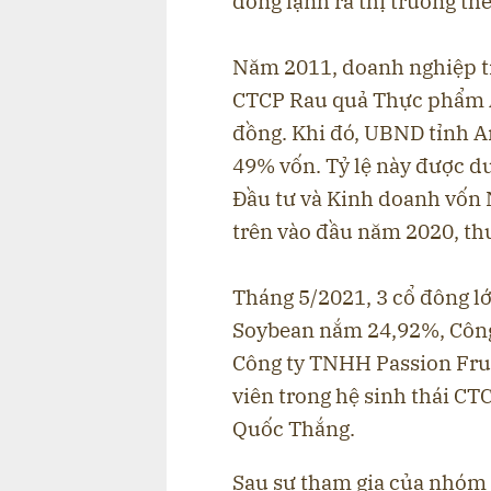
đông lạnh ra thị trường thế
Năm 2011, doanh nghiệp ti
CTCP Rau quả Thực phẩm An
đồng. Khi đó, UBND tỉnh A
49% vốn. Tỷ lệ này được du
Đầu tư và Kinh doanh vốn 
trên vào đầu năm 2020, thu
Tháng 5/2021, 3 cổ đông l
Soybean nắm 24,92%, Công
Công ty TNHH Passion Frui
viên trong hệ sinh thái C
Quốc Thắng.
Sau sự tham gia của nhóm