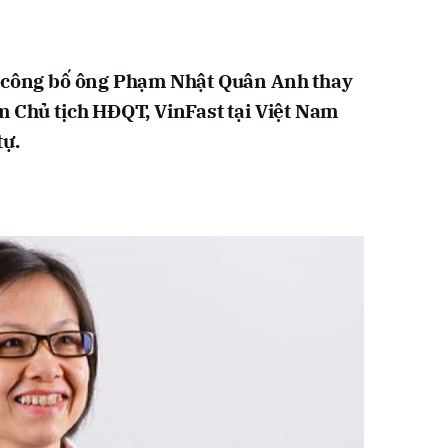
) công bố ông Phạm Nhật Quân Anh thay
m Chủ tịch HĐQT, VinFast tại Việt Nam
tự.