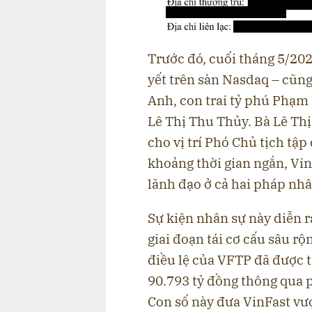
Trước đó, cuối tháng 5/20
yết trên sàn Nasdaq – cũ
Anh, con trai tỷ phú Phạm
Lê Thị Thu Thủy. Bà Lê Th
cho vị trí Phó Chủ tịch tậ
khoảng thời gian ngắn, Vin
lãnh đạo ở cả hai pháp nhâ
Sự kiện nhân sự này diễn r
giai đoạn tái cơ cấu sâu r
điều lệ của VFTP đã được t
90.793 tỷ đồng thông qua p
Con số này đưa VinFast vư