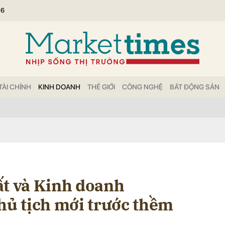
26
bình luận
TÀI CHÍNH
KINH DOANH
THẾ GIỚI
CÔNG NGHỆ
BẤT ĐỘNG SẢN
Hủy
G
ất và Kinh doanh
hủ tịch mới trước thềm