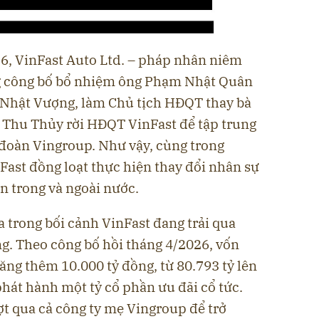
26, VinFast Auto Ltd. – pháp nhân niêm
ng công bố bổ nhiệm ông Phạm Nhật Quân
 Nhật Vượng, làm Chủ tịch HĐQT thay bà
ị Thu Thủy rời HĐQT VinFast để tập trung
p đoàn Vingroup. Như vậy, cùng trong
Fast đồng loạt thực hiện thay đổi nhân sự
n trong và ngoài nước.
a trong bối cảnh VinFast đang trải qua
ộng. Theo công bố hồi tháng 4/2026, vốn
ăng thêm 10.000 tỷ đồng, từ 80.793 tỷ lên
hát hành một tỷ cổ phần ưu đãi cổ tức.
ợt qua cả công ty mẹ Vingroup để trở