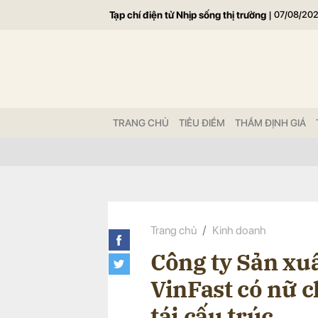
Tạp chí điện tử Nhịp sống thị trường
|
07/08/20
Gửi 
TRANG CHỦ
TIÊU ĐIỂM
THẨM ĐỊNH GIÁ
Trang chủ
Kinh doanh
Công ty Sản xu
VinFast có nữ c
tái cấu trúc