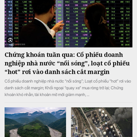
Chứng khoán tuần qua: Cổ phiếu doanh
nghiệp nhà nước “nổi sóng”, loạt cổ phiếu
“hot” rơi vào danh sách cắt margin
Cổ phiếu doanh nghiệp nhà nước “nổi sóng”; Loạt cổ phiếu “hot” rơi vào
danh sách cắt margin; Khối ngoại “quay xe” mua ròng trở lại; Chứng
khoán khó nhằn, tài khoản mở mới giảm mạnh, …