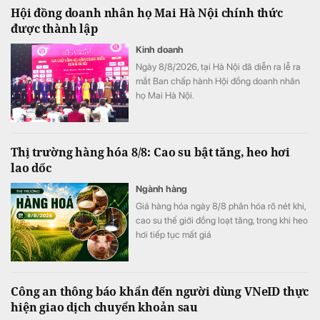
Hội đồng doanh nhân họ Mai Hà Nội chính thức
được thành lập
Kinh doanh
Ngày 8/8/2026, tại Hà Nội đã diễn ra lễ ra
mắt Ban chấp hành Hội đồng doanh nhân
họ Mai Hà Nội.
Thị trường hàng hóa 8/8: Cao su bật tăng, heo hơi
lao dốc
Ngành hàng
Giá hàng hóa ngày 8/8 phân hóa rõ nét khi,
cao su thế giới đồng loạt tăng, trong khi heo
hơi tiếp tục mất giá
Công an thông báo khẩn đến người dùng VNeID thực
hiện giao dịch chuyển khoản sau