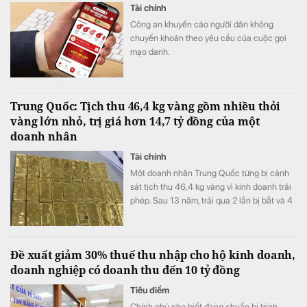
Tài chính
Công an khuyến cáo người dân không
chuyển khoản theo yêu cầu của cuộc gọi
mạo danh.
Trung Quốc: Tịch thu 46,4 kg vàng gồm nhiều thỏi
vàng lớn nhỏ, trị giá hơn 14,7 tỷ đồng của một
doanh nhân
Tài chính
Một doanh nhân Trung Quốc từng bị cảnh
sát tịch thu 46,4 kg vàng vì kinh doanh trái
phép. Sau 13 năm, trải qua 2 lần bị bắt và 4
lần xét xử, số vàng được xử lý thế nào?
Đề xuất giảm 30% thuế thu nhập cho hộ kinh doanh,
doanh nghiệp có doanh thu đến 10 tỷ đồng
Tiêu điểm
Chính phủ cho biết đang chuẩn bị trình