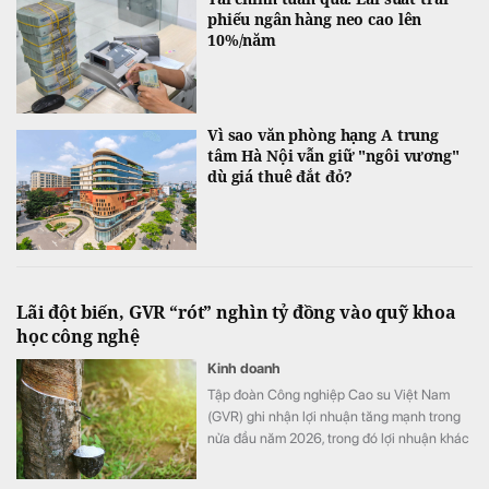
phiếu ngân hàng neo cao lên
10%/năm
Vì sao văn phòng hạng A trung
tâm Hà Nội vẫn giữ "ngôi vương"
dù giá thuê đắt đỏ?
Lãi đột biến, GVR “rót” nghìn tỷ đồng vào quỹ khoa
học công nghệ
Kinh doanh
Tập đoàn Công nghiệp Cao su Việt Nam
(GVR) ghi nhận lợi nhuận tăng mạnh trong
nửa đầu năm 2026, trong đó lợi nhuận khác
đóng góp đáng kể. Đáng chú ý, chi phí
nghiên cứu khoa học và công nghệ trong