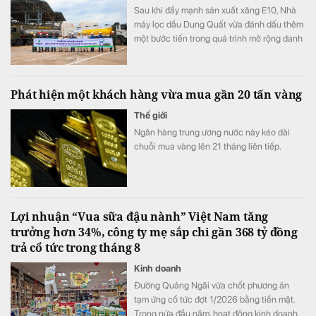
Sau khi đẩy mạnh sản xuất xăng E10, Nhà
máy lọc dầu Dung Quất vừa đánh dấu thêm
một bước tiến trong quá trình mở rộng danh
mục sản phẩm năng lượng xanh.
Phát hiện một khách hàng vừa mua gần 20 tấn vàng
Thế giới
Ngân hàng trung ương nước này kéo dài
chuỗi mua vàng lên 21 tháng liên tiếp.
Lợi nhuận “Vua sữa đậu nành” Việt Nam tăng
trưởng hơn 34%, công ty mẹ sắp chi gần 368 tỷ đồng
trả cổ tức trong tháng 8
Kinh doanh
Đường Quảng Ngãi vừa chốt phương án
tạm ứng cổ tức đợt 1/2026 bằng tiền mặt.
Trong nửa đầu năm, hoạt động kinh doanh