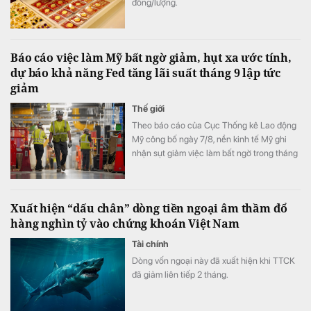
đồng/lượng.
Báo cáo việc làm Mỹ bất ngờ giảm, hụt xa ước tính,
dự báo khả năng Fed tăng lãi suất tháng 9 lập tức
giảm
Thế giới
Theo báo cáo của Cục Thống kê Lao động
Mỹ công bố ngày 7/8, nền kinh tế Mỹ ghi
nhận sụt giảm việc làm bất ngờ trong tháng
7.
Xuất hiện “dấu chân” dòng tiền ngoại âm thầm đổ
hàng nghìn tỷ vào chứng khoán Việt Nam
Tài chính
Dòng vốn ngoại này đã xuất hiện khi TTCK
đã giảm liên tiếp 2 tháng.