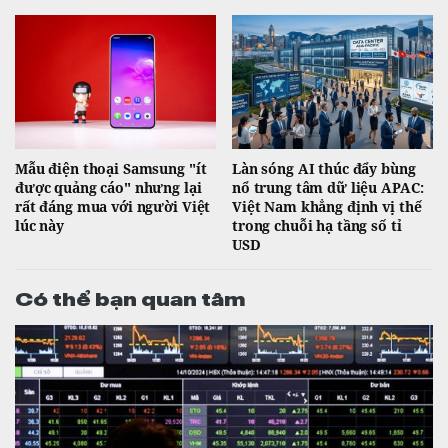
Mẫu điện thoại Samsung "ít
Làn sóng AI thúc đẩy bùng
được quảng cáo" nhưng lại
nổ trung tâm dữ liệu APAC:
rất đáng mua với người Việt
Việt Nam khẳng định vị thế
lúc này
trong chuỗi hạ tầng số tỉ
USD
Có thể bạn quan tâm