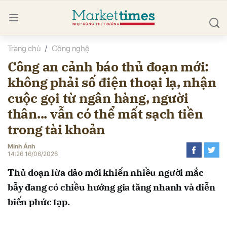
Trang chủ
Công nghệ
bình luận
Công an cảnh báo thủ đoạn mới:
không phải số điện thoại lạ, nhận
cuộc gọi từ ngân hàng, người
thân... vẫn có thể mất sạch tiền
trong tài khoản
Minh Ánh
Hủy
G
14:26 16/06/2026
Thủ đoạn lừa đảo mới khiến nhiều người mắc
bẫy đang có chiều hướng gia tăng nhanh và diễn
biến phức tạp.