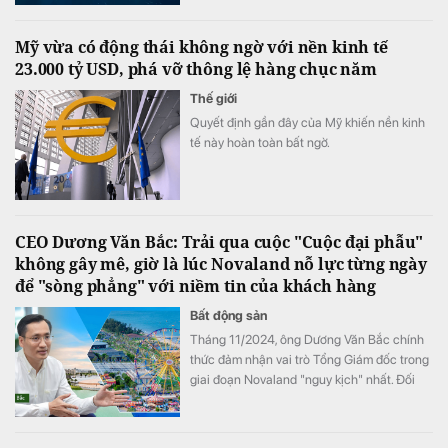
Mỹ vừa có động thái không ngờ với nền kinh tế
23.000 tỷ USD, phá vỡ thông lệ hàng chục năm
Thế giới
Quyết định gần đây của Mỹ khiến nền kinh
tế này hoàn toàn bất ngờ.
CEO Dương Văn Bắc: Trải qua cuộc "Cuộc đại phẫu"
không gây mê, giờ là lúc Novaland nỗ lực từng ngày
để "sòng phẳng" với niềm tin của khách hàng
Bất động sản
Tháng 11/2024, ông Dương Văn Bắc chính
thức đảm nhận vai trò Tổng Giám đốc trong
giai đoạn Novaland "nguy kịch" nhất. Đối
với ông Bắc, đây không phải là liều lĩnh mà
sự lựa chọn của niềm tin. Và cuộc đại phẫu
không gây mê kéo dài gần 2 năm sau đó đã