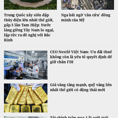
Trung Quốc xây siêu đập
Nga bất ngờ 'cầu cứu' đồng
thủy điện lớn nhất thế giới,
minh của Mỹ
gấp 3 lần Tam Hiệp: Nước
láng giềng Tây Nam lo ngại,
lập tức ra đề nghị với Bắc
Kinh
CEO Nestlé Việt Nam: Ưu đãi thuế
không còn là yếu tố quyết định để
giữ chân FDI
Giá vàng tăng mạnh, quỹ vàng lớn
nhất thế giới có động thái mới
Tài chính tuần qua: Lãi suất trái