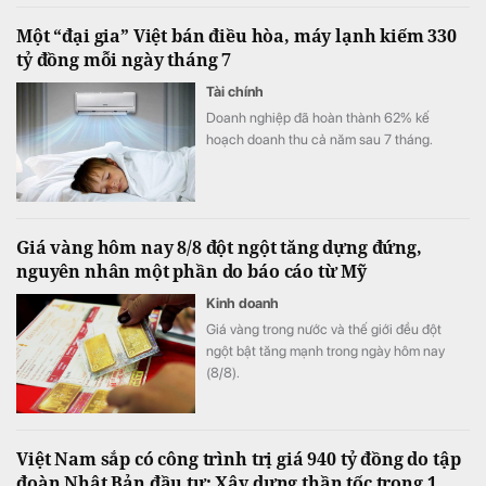
quý II tăng hơn 145 lần, kéo quỹ phát triển
Một “đại gia” Việt bán điều hòa, máy lạnh kiếm 330
khoa học và công nghệ của tập đoàn lên
tỷ đồng mỗi ngày tháng 7
hơn 1.710 tỷ đồng.
Tài chính
Doanh nghiệp đã hoàn thành 62% kế
hoạch doanh thu cả năm sau 7 tháng.
Giá vàng hôm nay 8/8 đột ngột tăng dựng đứng,
nguyên nhân một phần do báo cáo từ Mỹ
Kinh doanh
Giá vàng trong nước và thế giới đều đột
ngột bật tăng mạnh trong ngày hôm nay
(8/8).
Việt Nam sắp có công trình trị giá 940 tỷ đồng do tập
đoàn Nhật Bản đầu tư: Xây dựng thần tốc trong 1