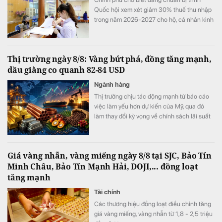
Quốc hội xem xét giảm 30% thuế thu nhập
trong năm 2026-2027 cho hộ, cá nhân kinh
doanh và doanh nghiệp có mức doanh thu
đến 10 tỷ đồng và nâng mức doanh thu để
xác định phương pháp tính thuế đơn giản.
Thị trường ngày 8/8: Vàng bứt phá, đồng tăng mạnh,
dầu giằng co quanh 82-84 USD
Ngành hàng
Thị trường chịu tác động mạnh từ báo cáo
việc làm yếu hơn dự kiến của Mỹ, qua đó
làm thay đổi kỳ vọng về chính sách lãi suất
của Cục Dự trữ Liên bang Mỹ (Fed). Trong
khi vàng và nhóm kim loại quý hưởng lợi rõ
rệt từ triển vọng lãi suất bớt thắt chặt, giá
Giá vàng nhẫn, vàng miếng ngày 8/8 tại SJC, Bảo Tín
dầu biến động mạnh do những diễn biến
Minh Châu, Bảo Tín Mạnh Hải, DOJI,... đồng loạt
liên quan xung đột Mỹ-Iran và eo biển
tăng mạnh
Hormuz.
Tài chính
Các thương hiệu đồng loạt điều chỉnh tăng
giá vàng miếng, vàng nhẫn từ 1,8 - 2,5 triệu