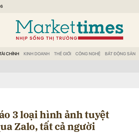
26
bình luận
TÀI CHÍNH
KINH DOANH
THẾ GIỚI
CÔNG NGHỆ
BẤT ĐỘNG SẢN
Hủy
G
o 3 loại hình ảnh tuyệt
ua Zalo, tất cả người