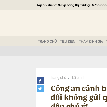
Tạp chí điện tử Nhịp sống thị trường
|
07/08/20
Gửi 
TRANG CHỦ
TIÊU ĐIỂM
THẨM ĐỊNH GIÁ
Trang chủ
Tài chính
Công an cảnh bá
đối không gửi q
dân chú ý!