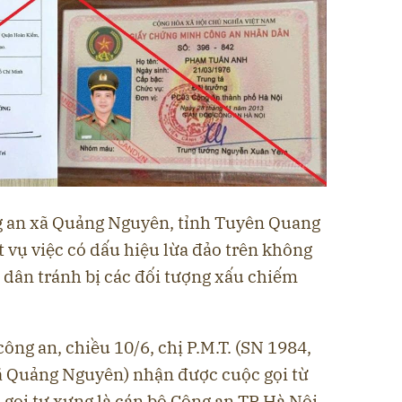
 an xã Quảng Nguyên, tỉnh Tuyên Quang
 vụ việc có dấu hiệu lừa đảo trên không
 dân tránh bị các đối tượng xấu chiếm
ông an, chiều 10/6, chị P.M.T. (SN 1984,
xã Quảng Nguyên) nhận được cuộc gọi từ
i gọi tự xưng là cán bộ Công an TP Hà Nội