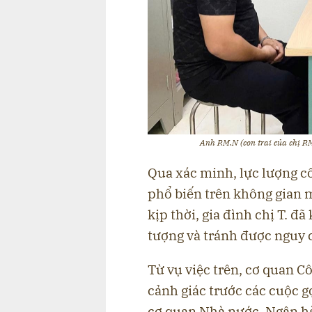
Anh P.M.N (con trai của chị P.
Qua xác minh, lực lượng cô
phổ biến trên không gian 
kịp thời, gia đình chị T. đ
tượng và tránh được nguy c
Từ vụ việc trên, cơ quan 
cảnh giác trước các cuộc gọ
cơ quan Nhà nước, Ngân hàn