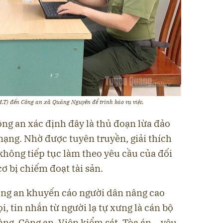
M.T) đến Công an xã Quảng Nguyên để trình báo vụ việc.
ng an xác định đây là thủ đoạn lừa đảo
mạng. Nhờ được tuyên truyền, giải thích
ã không tiếp tục làm theo yêu cầu của đối
ơ bị chiếm đoạt tài sản.
Công an khuyến cáo người dân nâng cao
i, tin nhắn từ người lạ tự xưng là cán bộ
g, Công an, Viện kiểm sát, Tòa án... yêu