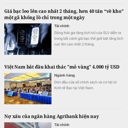
nhận sự cải thiện tích cực.
Giá bạc leo lên cao nhất 2 tháng, hơn 40 tấn “về kho”
một gã khổng lồ chỉ trong một ngày
Tài chính
Động thái gia tăng tích trữ của SLV diễn ra
trong bối cảnh giá bạc thế giới bật tăng tích
cực lên cao nhất 2 tháng.
Việt Nam bắt đầu khai thác "mỏ vàng" 4.000 tỷ USD
Ngành hàng
Đón đầu cửa sổ chính sách và cơ hội từ
Kinh tế Bạc tại Việt Nam.
Nợ xấu của ngân hàng Agribank hiện nay
Tài chính