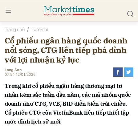
Trang chủ
Tài chính
bình luận
Cổ phiếu ngân hàng quốc doanh
nổi sóng, CTG liên tiếp phá đỉnh
với lợi nhuận kỷ lục
Long Sơn
07:54 12/01/2026
Trong khi cổ phiếu ngân hàng thương mại tư
Hủy
G
nhân kém sắc tuần đầu năm, các mã nhóm quốc
doanh như CTG, VCB, BID diễn biến trái chiều.
Cổ phiếu CTG của VietinBank liên tiếp thiết lập
mức đỉnh lịch sử mới.