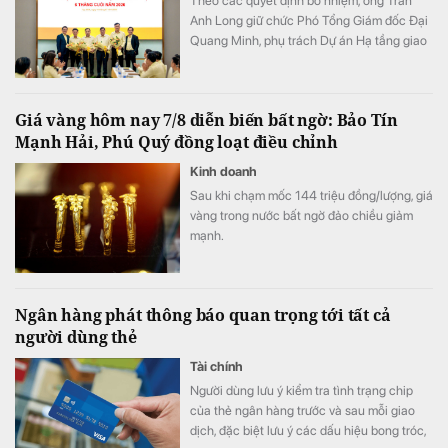
Theo các quyết định bổ nhiệm, ông Trần
Anh Long giữ chức Phó Tổng Giám đốc Đại
Quang Minh, phụ trách Dự án Hạ tầng giao
thông; ông Nguyễn Phi Hùng giữ chức Phó
Tổng Giám đốc Đại Quang Minh, phụ trách
Thi công xây dựng Bất động sản & Khu đô
Giá vàng hôm nay 7/8 diễn biến bất ngờ: Bảo Tín
thị - Khu công nghiệp.
Mạnh Hải, Phú Quý đồng loạt điều chỉnh
Kinh doanh
Sau khi chạm mốc 144 triệu đồng/lượng, giá
vàng trong nước bất ngờ đảo chiều giảm
mạnh.
Ngân hàng phát thông báo quan trọng tới tất cả
người dùng thẻ
Tài chính
Người dùng lưu ý kiểm tra tình trạng chip
của thẻ ngân hàng trước và sau mỗi giao
dịch, đặc biệt lưu ý các dấu hiệu bong tróc,