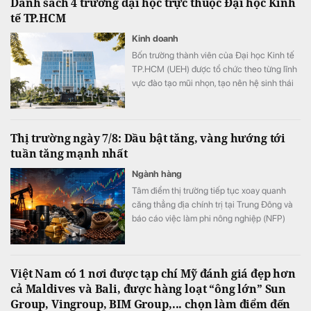
Danh sách 4 trường đại học trực thuộc Đại học Kinh
tế TP.HCM
Kinh doanh
Bốn trường thành viên của Đại học Kinh tế
TP.HCM (UEH) được tổ chức theo từng lĩnh
vực đào tạo mũi nhọn, tạo nên hệ sinh thái
giáo dục đa ngành của nhà trường.
Thị trường ngày 7/8: Dầu bật tăng, vàng hướng tới
tuần tăng mạnh nhất
Ngành hàng
Tâm điểm thị trường tiếp tục xoay quanh
căng thẳng địa chính trị tại Trung Đông và
báo cáo việc làm phi nông nghiệp (NFP)
của Mỹ. Giá dầu tăng trở lại do lo ngại về eo
biển Hormuz, kéo theo nhiều mặt hàng
nguyên liệu khác phục hồi. Trong khi đó,
Việt Nam có 1 nơi được tạp chí Mỹ đánh giá đẹp hơn
vàng tiếp tục đi lên và hướng tới tuần tăng
cả Maldives và Bali, được hàng loạt “ông lớn” Sun
mạnh nhất kể từ tháng 1.
Group, Vingroup, BIM Group,... chọn làm điểm đến