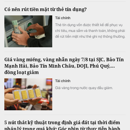
Có nên rút tiền mặt từ thẻ tín dụng?
Tài chính
Thẻ tín dụng vốn được thiết kế để phục vụ
chi tiêu, mua sắm và thanh toán, không phải
để rút tiền mặt như thẻ ghi nợ thông thường.
Nhiều người vẫn xem đây là một khoản vay
nhanh trong lúc kẹt tiền mà không lường
trước chi phí thực sự phải trả. Trước khi sử
Giá vàng miếng, vàng nhẫn ngày 7/8 tại SJC, Bảo Tín
dụng dịch vụ này của thẻ tín dụng, người
Mạnh Hải, Bảo Tín Minh Châu, DOJI, Phú Quý,...
dùng cần lưu ý một số điều.
đồng loạt giảm
Tài chính
Giá vàng trong nước quay đầu giảm.
5 nút thắt kỹ thuật trong định giá đất tại thời điểm
pháp lý trong quá khứ: Góc nhìn từ thực tiễn hành