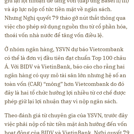
giữ lại lợi nhuận để tăng vốn (đáp ứng Basel II/III)
và áp lực nộp cổ tức tiền mặt về ngân sách.
Nhưng Nghị quyết 79 tháo gỡ nút thắt thông qua
việc cho phép sử dụng nguồn thu từ cổ phần hóa,
thoái vốn nhà nước để tăng vốn điều lệ.
Ở nhóm ngân hàng, YSVN dự báo Vietcombank
có thể là đơn vị đầu tiên đạt chuẩn Top 100 châu
Á. Với BIDV và VietinBank, báo cáo cho rằng hai
ngân hàng có quy mô tài sản lớn nhưng hệ số an
toàn vốn (CAR) “mỏng” hơn Vietcombank do đó
đây là hai tổ chức hưởng lợi nhiều từ cơ chế được
phép giữ lại lợi nhuận thay vì nộp ngân sách.
Theo đánh giá từ chuyên gia của YSVN, trước đây
việc phải nộp cổ tức tiền mặt ảnh hưởng đến vốn
hoạt động của BIDV và VietinBank, Nghị quyết 79