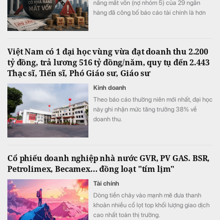
năng mất vốn (nợ nhóm 5) của 29 ngân
hàng đã công bố báo cáo tài chính là hơn
202.200 tỷ đồng, tăng gần 10.800 tỷ đồng,
tương đương 6% so với cuối năm 2025.
Việt Nam có 1 đại học vùng vừa đạt doanh thu 2.200
tỷ đồng, trả lương 516 tỷ đồng/năm, quy tụ đến 2.443
Thạc sĩ, Tiến sĩ, Phó Giáo sư, Giáo sư
Kinh doanh
Theo báo cáo thường niên mới nhất, đại học
này ghi nhận mức tăng trưởng 38% về
doanh thu.
Cổ phiếu doanh nghiệp nhà nước GVR, PV GAS. BSR,
Petrolimex, Becamex... đồng loạt "tím lịm"
Tài chính
Dòng tiền chảy vào mạnh mẽ đưa thanh
khoản nhiều cổ lọt top khối lượng giao dịch
cao nhất toàn thị trường.