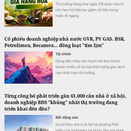
Thị trường hàng hóa ngày 7/8 phân hóa rõ
nét, heo hơi tiếp tục giảm, hồ tiêu trong
nước đi ngang
Cổ phiếu doanh nghiệp nhà nước GVR, PV GAS. BSR,
Petrolimex, Becamex... đồng loạt "tím lịm"
Tài chính
Dòng tiền chảy vào mạnh mẽ đưa thanh
khoản nhiều cổ lọt top khối lượng giao dịch
cao nhất toàn thị trường.
Từng công bố phát triển gần 61.000 căn nhà ở xã hội,
doanh nghiệp BĐS "khủng" nhất thị trường đang
triển khai đến đâu?
Bất động sản
Dự án Khu nhà ở xã hội tại phường Phố
Hiến của Vinhomes tại Hưng Yên vừa được