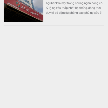
Agribank là một trong những ngân hàng có
tỷ lệ nợ xấu thấp nhất hệ thống, đồng thời
duy trì bộ đệm dự phòng bao phủ nợ xấu ở
top đầu.
Giá kim loại được coi là thước đo sức khỏe kinh tế
toàn cầu tăng cao chưa từng có trong lịch sử:
Chuyện gì đang diễn ra?
Thế giới
Giá đồng đã tăng vọt lên mức cao kỷ lục
trong phiên ngày 6/8. Tuy nhiên, đợt tăng
giá diễn ra trong bối cảnh phức tạp khiến
thước đo sức khỏe kinh tế đáng tin cậy này
khó đọc hơn.
Giá vàng vọt lên cao nhất gần 2 tháng, quỹ vàng lớn
nhất thế giới tiếp tục "gom hàng"
Tài chính
Động thái gia tăng nắm giữ diễn ra trong bối
cảnh giá vàng thế giới đang ở vùng cao