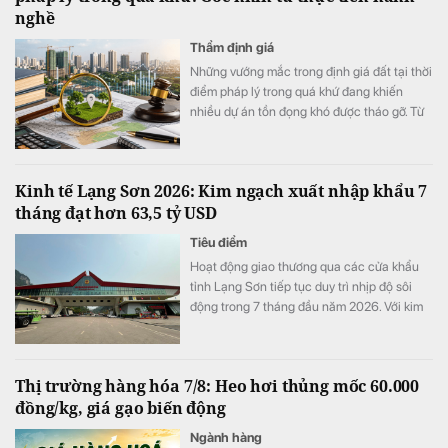
nghề
Thẩm định giá
Những vướng mắc trong định giá đất tại thời
điểm pháp lý trong quá khứ đang khiến
nhiều dự án tồn đọng khó được tháo gỡ. Từ
thực tiễn hành nghề, tác giả đã chỉ ra 5 nút
thắt kỹ thuật và đề xuất các giải pháp nhằm
hoàn thiện cơ chế định giá đất.
Kinh tế Lạng Sơn 2026: Kim ngạch xuất nhập khẩu 7
tháng đạt hơn 63,5 tỷ USD
Tiêu điểm
Hoạt động giao thương qua các cửa khẩu
tỉnh Lạng Sơn tiếp tục duy trì nhịp độ sôi
động trong 7 tháng đầu năm 2026. Với kim
ngạch xuất nhập khẩu cán mốc 63,56 tỷ
USD (tăng 43,2% so với cùng kỳ) và doanh
thu vận tải logistics tăng gần 20%.
Thị trường hàng hóa 7/8: Heo hơi thủng mốc 60.000
đồng/kg, giá gạo biến động
Ngành hàng