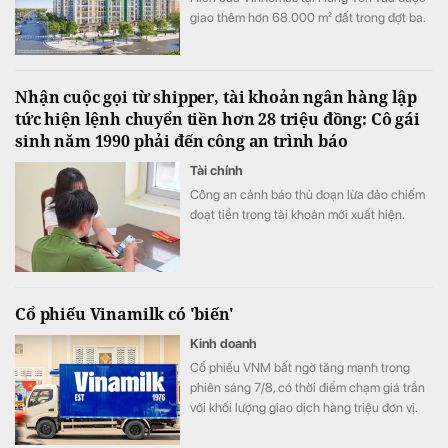
giao thêm hơn 68.000 m² đất trong đợt ba.
Nhận cuộc gọi từ shipper, tài khoản ngân hàng lập
tức hiện lệnh chuyển tiền hơn 28 triệu đồng: Cô gái
sinh năm 1990 phải đến công an trình báo
Tài chính
Công an cảnh báo thủ đoạn lừa đảo chiếm
đoạt tiền trong tài khoản mới xuất hiện.
Cổ phiếu Vinamilk có 'biến'
Kinh doanh
Cổ phiếu VNM bất ngờ tăng mạnh trong
phiên sáng 7/8, có thời điểm chạm giá trần
với khối lượng giao dịch hàng triệu đơn vị.
Diễn biến đáng chú ý xuất hiện trong bối
cảnh kết quả kinh doanh của Vinamilk ghi