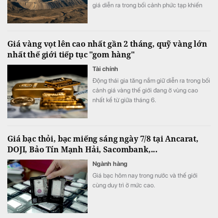
giá diễn ra trong bối cảnh phức tạp khiến
thước đo sức khỏe kinh tế đáng tin cậy này
khó đọc hơn.
Giá vàng vọt lên cao nhất gần 2 tháng, quỹ vàng lớn
nhất thế giới tiếp tục "gom hàng"
Tài chính
Động thái gia tăng nắm giữ diễn ra trong bối
cảnh giá vàng thế giới đang ở vùng cao
nhất kể từ giữa tháng 6.
Giá bạc thỏi, bạc miếng sáng ngày 7/8 tại Ancarat,
DOJI, Bảo Tín Mạnh Hải, Sacombank,...
Ngành hàng
Giá bạc hôm nay trong nước và thế giới
cùng duy trì ở mức cao.