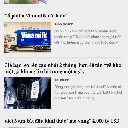
Cổ phiếu Vinamilk có 'biến'
Kinh doanh
Cổ phiếu VNM bất ngờ tăng mạnh trong
phiên sáng 7/8, có thời điểm chạm giá trần
với khối lượng giao dịch hàng triệu đơn vị.
Diễn biến đáng chú ý xuất hiện trong bối
cảnh kết quả kinh doanh của Vinamilk ghi
nhận sự cải thiện tích cực.
Giá bạc leo lên cao nhất 2 tháng, hơn 40 tấn “về kho”
một gã khổng lồ chỉ trong một ngày
Tài chính
Động thái gia tăng tích trữ của SLV diễn ra
trong bối cảnh giá bạc thế giới bật tăng tích
cực lên cao nhất 2 tháng.
Việt Nam bắt đầu khai thác "mỏ vàng" 4.000 tỷ USD