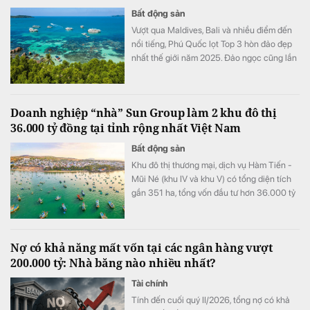
Bất động sản
Vượt qua Maldives, Bali và nhiều điểm đến
nổi tiếng, Phú Quốc lọt Top 3 hòn đảo đẹp
nhất thế giới năm 2025. Đảo ngọc cũng lần
thứ 4 liên tiếp được World Travel Awards
trao danh hiệu “Điểm đến biển đảo thiên
nhiên hàng đầu thế giới 2025”.
Doanh nghiệp “nhà” Sun Group làm 2 khu đô thị
36.000 tỷ đồng tại tỉnh rộng nhất Việt Nam
Bất động sản
Khu đô thị thương mại, dịch vụ Hàm Tiến -
Mũi Né (khu IV và khu V) có tổng diện tích
gần 351 ha, tổng vốn đầu tư hơn 36.000 tỷ
đồng.
Nợ có khả năng mất vốn tại các ngân hàng vượt
200.000 tỷ: Nhà băng nào nhiều nhất?
Tài chính
Tính đến cuối quý II/2026, tổng nợ có khả