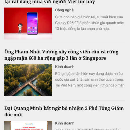
lại rất đáng mua với người Việt lúc này
Công nghệ
Giữa cơn bão giá hiện tại, sự xuất hiện của
Galaxy S25 FE ở phân khúc giá quanh mốc
13 triệu đồng là lựa chọn phù hợp.
Ông Phạm Nhật Vượng xây công viên câu cá rừng
ngập mặn 660 ha rộng gấp 3 lần ở Singapore
Kinh doanh
Rừng ngập mặn hiện nay đang được nhiều
quốc gia coi là tài sản sinh thái quan trọng.
Tại Việt Nam, một công viên rừng ngập mặn
quy mô khoảng 800 ha đang được quy
hoạch trong đại đô thị Hạ Long Xanh,
Quảng Ninh.
Đại Quang Minh bất ngờ bổ nhiệm 2 Phó Tổng Giám
đốc mới
Kinh doanh