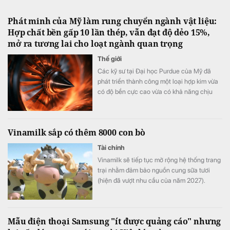
Phát minh của Mỹ làm rung chuyển ngành vật liệu:
Hợp chất bền gấp 10 lần thép, vẫn đạt độ dẻo 15%,
mở ra tương lai cho loạt ngành quan trọng
Thế giới
Các kỹ sư tại Đại học Purdue của Mỹ đã
phát triển thành công một loại hợp kim vừa
có độ bền cực cao vừa có khả năng chịu
biến dạng tốt.
Vinamilk sắp có thêm 8000 con bò
Tài chính
Vinamilk sẽ tiếp tục mở rộng hệ thống trang
trại nhằm đảm bảo nguồn cung sữa tươi
(hiện đã vượt nhu cầu của năm 2027).
Mẫu điện thoại Samsung "ít được quảng cáo" nhưng