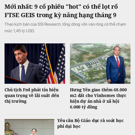
Mới nhất: 9 cổ phiếu "hot" có thể lọt rổ
FTSE GEIS trong kỳ nâng hạng tháng 9
Theo kịch bản của SSI Research, tổng dòng vốn vào ròng có thể chạm
mức 1,45 tỷ USD.
Chủ tịch Fed phát tín hiệu
Hưng Yên giao thêm 68.000
quan trọng về lãi suất đến
m2 đất cho Vinhomes thực
thị trường
hiện dự án nhà ở xã hội
6.000 tỷ đồng
Yêu cầu Bộ Giáo dục rà soát học
phí đại học