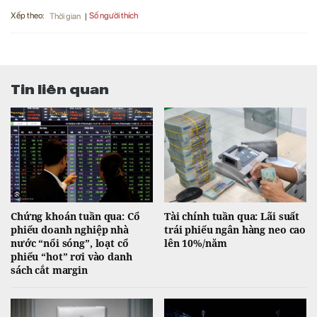
Xếp theo:
Số người thích
Thời gian
Tin liên quan
Chứng khoán tuần qua: Cổ
Tài chính tuần qua: Lãi suất
phiếu doanh nghiệp nhà
trái phiếu ngân hàng neo cao
nước “nổi sóng”, loạt cổ
lên 10%/năm
phiếu “hot” rơi vào danh
sách cắt margin