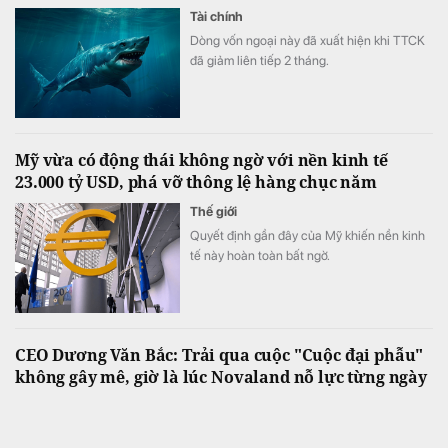
Tài chính
Dòng vốn ngoại này đã xuất hiện khi TTCK
đã giảm liên tiếp 2 tháng.
Mỹ vừa có động thái không ngờ với nền kinh tế
23.000 tỷ USD, phá vỡ thông lệ hàng chục năm
Thế giới
Quyết định gần đây của Mỹ khiến nền kinh
tế này hoàn toàn bất ngờ.
CEO Dương Văn Bắc: Trải qua cuộc "Cuộc đại phẫu"
không gây mê, giờ là lúc Novaland nỗ lực từng ngày
để "sòng phẳng" với niềm tin của khách hàng
Bất động sản