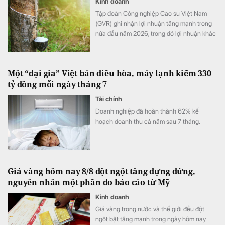
Kinh doanh
Tập đoàn Công nghiệp Cao su Việt Nam
(GVR) ghi nhận lợi nhuận tăng mạnh trong
nửa đầu năm 2026, trong đó lợi nhuận khác
đóng góp đáng kể. Đáng chú ý, chi phí
nghiên cứu khoa học và công nghệ trong
quý II tăng hơn 145 lần, kéo quỹ phát triển
Một “đại gia” Việt bán điều hòa, máy lạnh kiếm 330
khoa học và công nghệ của tập đoàn lên
tỷ đồng mỗi ngày tháng 7
hơn 1.710 tỷ đồng.
Tài chính
Doanh nghiệp đã hoàn thành 62% kế
hoạch doanh thu cả năm sau 7 tháng.
Giá vàng hôm nay 8/8 đột ngột tăng dựng đứng,
nguyên nhân một phần do báo cáo từ Mỹ
Kinh doanh
Giá vàng trong nước và thế giới đều đột
ngột bật tăng mạnh trong ngày hôm nay