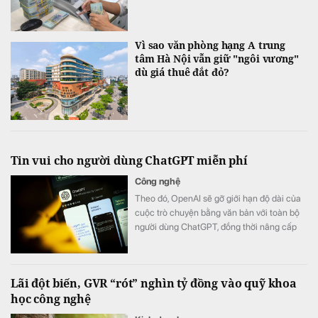
Vì sao văn phòng hạng A trung
tâm Hà Nội vẫn giữ "ngôi vương"
dù giá thuê đắt đỏ?
Tin vui cho người dùng ChatGPT miễn phí
Công nghệ
Theo đó, OpenAI sẽ gỡ giới hạn độ dài của
cuộc trò chuyện bằng văn bản với toàn bộ
người dùng ChatGPT, đồng thời nâng cấp
các mô hình mặc định.
Lãi đột biến, GVR “rót” nghìn tỷ đồng vào quỹ khoa
học công nghệ