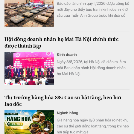
Báo cáo tài chính quý II/2026 được công bố
mới đây cho thấy bức tranh kinh doanh khởi
sắc của Tuấn Anh Group trước khi đưa cổ
phiếu V68 lên sàn chứng khoán.
Hội đồng doanh nhân họ Mai Hà Nội chính thức
được thành lập
Kinh doanh
Ngày 8/8/2026, tại Hà Nội đã diễn ra lễ ra
mắt Ban chấp hành Hội đồng doanh nhân
họ Mai Hà Nội.
Thị trường hàng hóa 8/8: Cao su bật tăng, heo hơi
lao dốc
Ngành hàng
Giá hàng hóa ngày 8/8 phân hóa rõ nét khi,
cao su thế giới đồng loạt tăng, trong khi heo
hơi tiếp tục mất giá