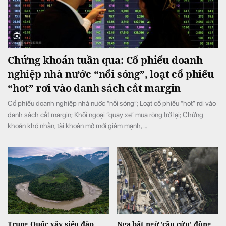
Chứng khoán tuần qua: Cổ phiếu doanh
nghiệp nhà nước “nổi sóng”, loạt cổ phiếu
“hot” rơi vào danh sách cắt margin
Cổ phiếu doanh nghiệp nhà nước “nổi sóng”; Loạt cổ phiếu “hot” rơi vào
danh sách cắt margin; Khối ngoại “quay xe” mua ròng trở lại; Chứng
khoán khó nhằn, tài khoản mở mới giảm mạnh, …
Trung Quốc xây siêu đập
Nga bất ngờ 'cầu cứu' đồng