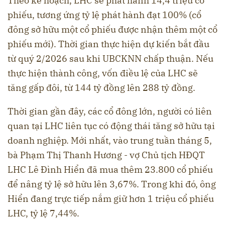
Theo kế hoạch, LHC sẽ phát hành 14,4 triệu cổ
phiếu, tương ứng tỷ lệ phát hành đạt 100% (cổ
đông sở hữu một cổ phiếu được nhận thêm một cổ
phiếu mới). Thời gian thực hiện dự kiến bắt đầu
từ quý 2/2026 sau khi UBCKNN chấp thuận. Nếu
thực hiện thành công, vốn điều lệ của LHC sẽ
tăng gấp đôi, từ 144 tỷ đồng lên 288 tỷ đồng.
Thời gian gần đây, các cổ đông lớn, người có liên
quan tại LHC liên tục có động thái tăng sở hữu tại
doanh nghiệp. Mới nhất, vào trung tuần tháng 5,
bà Phạm Thị Thanh Hương - vợ Chủ tịch HĐQT
LHC Lê Đình Hiển đã mua thêm 23.800 cổ phiếu
để nâng tỷ lệ sở hữu lên 3,67%. Trong khi đó, ông
Hiển đang trực tiếp nắm giữ hơn 1 triệu cổ phiếu
LHC, tỷ lệ 7,44%.