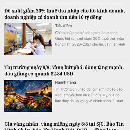
Đề xuất giảm 30% thuế thu nhập cho hộ kinh doanh,
doanh nghiệp có doanh thu đến 10 tỷ đồng
Tiêu điểm
Chính phủ cho biết đang chuẩn bị trình
Quốc hội xem xét giảm 30% thuế thu nhập
trong năm 2026-2027 cho hộ, cá nhân kinh
doanh và doanh nghiệp có mức doanh thu
đến 10 tỷ đồng và nâng mức doanh thu để
xác định phương pháp tính thuế đơn giản.
Thị trường ngày 8/8: Vàng bứt phá, đồng tăng mạnh,
dầu giằng co quanh 82-84 USD
Ngành hàng
Thị trường chịu tác động mạnh từ báo cáo
việc làm yếu hơn dự kiến của Mỹ, qua đó
làm thay đổi kỳ vọng về chính sách lãi suất
của Cục Dự trữ Liên bang Mỹ (Fed). Trong
khi vàng và nhóm kim loại quý hưởng lợi rõ
rệt từ triển vọng lãi suất bớt thắt chặt, giá
Giá vàng nhẫn, vàng miếng ngày 8/8 tại SJC, Bảo Tín
dầu biến động mạnh do những diễn biến
liên quan xung đột Mỹ-Iran và eo biển