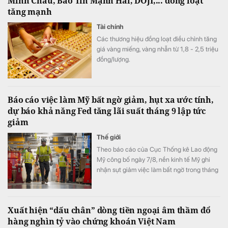
Minh Châu, Bảo Tín Mạnh Hải, DOJI,... đồng loạt
tăng mạnh
Hormuz.
Tài chính
Các thương hiệu đồng loạt điều chỉnh tăng
giá vàng miếng, vàng nhẫn từ 1,8 - 2,5 triệu
đồng/lượng.
Báo cáo việc làm Mỹ bất ngờ giảm, hụt xa ước tính,
dự báo khả năng Fed tăng lãi suất tháng 9 lập tức
giảm
Thế giới
Theo báo cáo của Cục Thống kê Lao động
Mỹ công bố ngày 7/8, nền kinh tế Mỹ ghi
nhận sụt giảm việc làm bất ngờ trong tháng
7.
Xuất hiện “dấu chân” dòng tiền ngoại âm thầm đổ
hàng nghìn tỷ vào chứng khoán Việt Nam