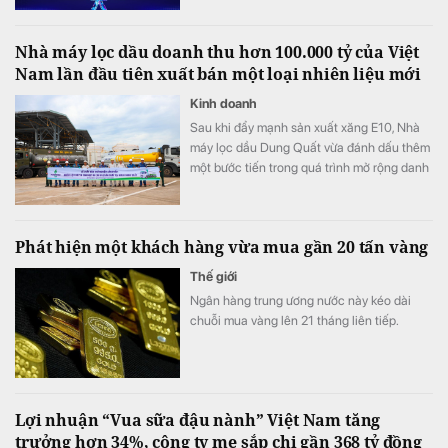
phần lớn giá trị của DatVietVAC không đến
từ nhà máy, hàng tồn kho hay tài sản cố
Nhà máy lọc dầu doanh thu hơn 100.000 tỷ của Việt
định, mà từ các tài sản sở hữu trí tuệ (IP) -
Nam lần đầu tiên xuất bán một loại nhiên liệu mới
nhóm tài sản gần như chưa được phản ánh
đầy đủ trên bảng cân đối kế toán.
Kinh doanh
Sau khi đẩy mạnh sản xuất xăng E10, Nhà
máy lọc dầu Dung Quất vừa đánh dấu thêm
một bước tiến trong quá trình mở rộng danh
mục sản phẩm năng lượng xanh.
Phát hiện một khách hàng vừa mua gần 20 tấn vàng
Thế giới
Ngân hàng trung ương nước này kéo dài
chuỗi mua vàng lên 21 tháng liên tiếp.
Lợi nhuận “Vua sữa đậu nành” Việt Nam tăng
trưởng hơn 34%, công ty mẹ sắp chi gần 368 tỷ đồng