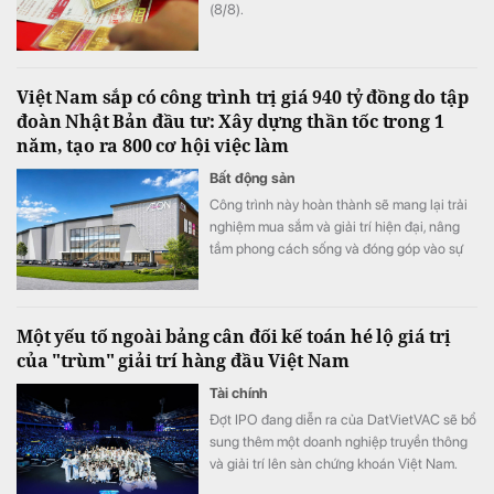
(8/8).
Việt Nam sắp có công trình trị giá 940 tỷ đồng do tập
đoàn Nhật Bản đầu tư: Xây dựng thần tốc trong 1
năm, tạo ra 800 cơ hội việc làm
Bất động sản
Công trình này hoàn thành sẽ mang lại trải
nghiệm mua sắm và giải trí hiện đại, nâng
tầm phong cách sống và đóng góp vào sự
phát triển kinh tế – xã hội của cộng đồng
địa phương.
Một yếu tố ngoài bảng cân đối kế toán hé lộ giá trị
của "trùm" giải trí hàng đầu Việt Nam
Tài chính
Đợt IPO đang diễn ra của DatVietVAC sẽ bổ
sung thêm một doanh nghiệp truyền thông
và giải trí lên sàn chứng khoán Việt Nam.
Khác với nhiều doanh nghiệp truyền thống,