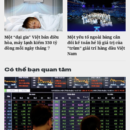
Một “đại gia” Việt bán điều
Một yếu tố ngoài bảng cân
hòa, máy lạnh kiếm 330 tỷ
đối kế toán hé lộ giá trị của
đồng mỗi ngày tháng 7
"trùm" giải trí hàng đầu Việt
Nam
Có thể bạn quan tâm