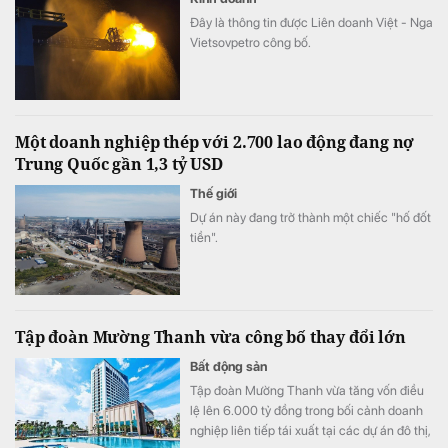
Đây là thông tin được Liên doanh Việt - Nga
Vietsovpetro công bố.
Một doanh nghiệp thép với 2.700 lao động đang nợ
Trung Quốc gần 1,3 tỷ USD
Thế giới
Dự án này đang trở thành một chiếc "hố đốt
tiền".
Tập đoàn Mường Thanh vừa công bố thay đổi lớn
Bất động sản
Tập đoàn Mường Thanh vừa tăng vốn điều
lệ lên 6.000 tỷ đồng trong bối cảnh doanh
nghiệp liên tiếp tái xuất tại các dự án đô thị,