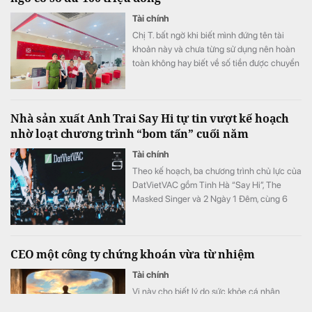
Tài chính
Chị T. bất ngờ khi biết mình đứng tên tài
khoản này và chưa từng sử dụng nên hoàn
toàn không hay biết về số tiền được chuyển
khoản vào.
Nhà sản xuất Anh Trai Say Hi tự tin vượt kế hoạch
nhờ loạt chương trình “bom tấn” cuối năm
Tài chính
Theo kế hoạch, ba chương trình chủ lực của
DatVietVAC gồm Tinh Hà “Say Hi”, The
Masked Singer và 2 Ngày 1 Đêm, cùng 6
concert đều được lên lịch phát sóng từ nửa
cuối năm.
CEO một công ty chứng khoán vừa từ nhiệm
Tài chính
Vị này cho biết lý do sức khỏe cá nhân
không đảm bảo, trong thời gian tới cần tập