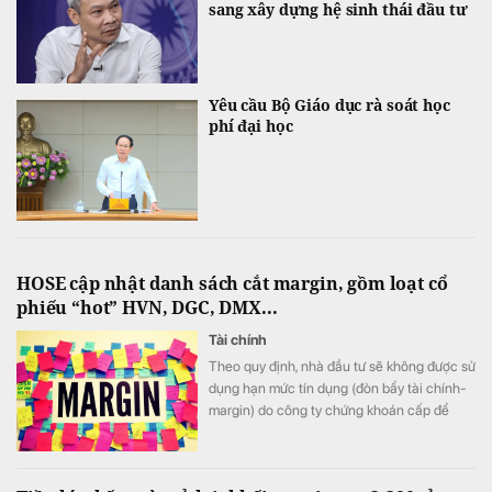
sang xây dựng hệ sinh thái đầu tư
Yêu cầu Bộ Giáo dục rà soát học
phí đại học
HOSE cập nhật danh sách cắt margin, gồm loạt cổ
phiếu “hot” HVN, DGC, DMX...
Tài chính
Theo quy định, nhà đầu tư sẽ không được sử
dụng hạn mức tín dụng (đòn bẩy tài chính-
margin) do công ty chứng khoán cấp để
mua 57 mã cổ phiếu bị xếp vào danh sách
chứng khoán không đủ điều kiện giao dịch
ký quỹ này.