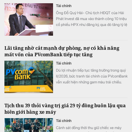
Tài chính
Ông Đỗ Quý Hải- Chủ tịch HĐQT của Hải
Phát Invest đã mua vào thành công 10 triệu
cổ phiếu HPX như đăng ký, qua đó tăng tỷ lệ
sở hữu lên mức 16,71% vốn.
Lãi tăng nhờ cắt mạnh dự phòng, nợ có khả năng
mất vốn của PVcomBank tiếp tục tăng
Tài chính
Dù lợi nhuận tiếp tục tăng trưởng trong quý
II/2026, bức tranh tài chính của PVcomBank
vẫn xuất hiện những gam màu trái chiều.
Động lực tăng trưởng lợi nhuận chủ yếu đến
từ việc ngân hàng cắt giảm mạnh chi phí dự
phòng rủi ro tín dụng, trong khi quy mô nợ
Tịch thu 39 thỏi vàng trị giá 29 tỷ đồng buôn lậu qua
có khả năng mất vốn (nợ nhóm 5) tiếp tục
biên giới bằng xe máy
tăng gần 20%, lên sát 3.900 tỷ đồng.
Tài chính
Cảnh sát đồng thời thu giữ chiếc xe máy