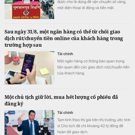
được cho là dùng để vận chuyển số vàng,
một điện thoại di động và tiền mặt.
Sau ngày 31/8, một ngân hàng có thể từ chối giao
dịch rút/chuyển tiền online của khách hàng trong
trường hợp sau
Tài chính
Một ngân hàng có thông báo quan trọng
liên quan đến các giao dịch rút/chuyển tiền
của khách hàng.
Một chủ tịch giữ lời, mua hết lượng cổ phiếu đã
đăng ký
Tài chính
Tạm tính theo thị giá trên thị trường, ước tính
vị Chủ tịch đã chi khoảng 42 tỷ đồng để
hoàn tất giao dịch.