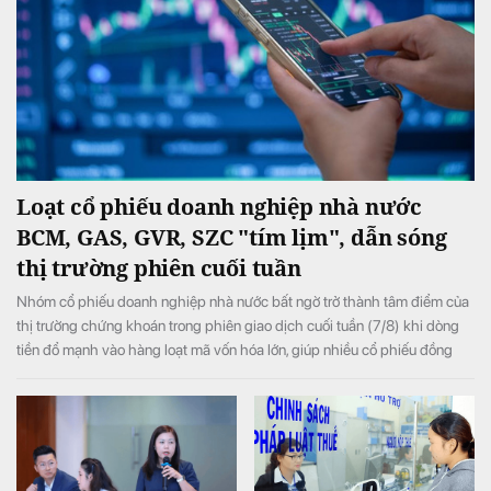
Loạt cổ phiếu doanh nghiệp nhà nước
BCM, GAS, GVR, SZC "tím lịm", dẫn sóng
thị trường phiên cuối tuần
Nhóm cổ phiếu doanh nghiệp nhà nước bất ngờ trở thành tâm điểm của
thị trường chứng khoán trong phiên giao dịch cuối tuần (7/8) khi dòng
tiền đổ mạnh vào hàng loạt mã vốn hóa lớn, giúp nhiều cổ phiếu đồng
loạt tăng kịch trần và đưa VN-Index đảo chiều tăng điểm sau khi mở cửa
trong sắc đỏ.