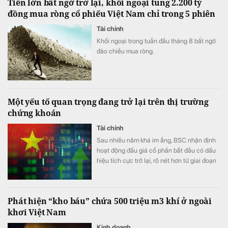
Tiền lớn bất ngờ trở lại, khối ngoại tung 2.200 tỷ
đồng mua ròng cổ phiếu Việt Nam chỉ trong 5 phiên
Tài chính
Khối ngoại trong tuần đầu tháng 8 bất ngờ
đảo chiều mua ròng.
Một yếu tố quan trọng đang trở lại trên thị trường
chứng khoán
Tài chính
Sau nhiều năm khá im ắng, BSC nhận định
hoạt động đấu giá cổ phần bắt đầu có dấu
hiệu tích cực trở lại, rõ nét hơn từ giai đoạn
cuối năm 2025.
Phát hiện “kho báu” chứa 500 triệu m3 khí ở ngoài
khơi Việt Nam
Kinh doanh