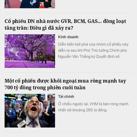
Cổ phiếu DN nhà nước GVR, BCM, GAS... đồng loạt
tăng trần: Điều gì đã xảy ra?
Kinh doanh
Diễn biến bứt phá của nhóm cổ phiếu này
diễn ra sau khi Phó Thủ tướng Chính phủ
Nguyễn Văn Thắng ký Quyết định số
40/2026/QĐ-TTg ngày 05/8/2026 của Thủ
tướng Chính phủ về tiêu chí phân loại
doanh nghiệp để thực hiện cơ cấu lại vốn
Một cổ phiếu được khối ngoại mua ròng mạnh tay
nhà nước tại doanh nghiệp nhà nước, doanh
700 tỷ đồng trong phiên cuối tuần
nghiệp có vốn nhà nước.
Tài chính
Ở chiều ngược lại, VHM bị bán ròng mạnh
nhất với khoảng 285 tỷ đồng.