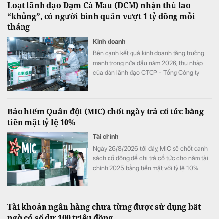
Loạt lãnh đạo Đạm Cà Mau (DCM) nhận thù lao
“khủng”, có người bình quân vượt 1 tỷ đồng mỗi
tháng
Kinh doanh
Bên cạnh kết quả kinh doanh tăng trưởng
mạnh trong nửa đầu năm 2026, thu nhập
của dàn lãnh đạo CTCP - Tổng Công ty
Phân bón Dầu khí Cà Mau (Đạm Cà Mau,
HoSE: DCM) cũng tăng vọt so với cùng kỳ
năm trước. Có lãnh đạo nhận thù lao hơn 4
Bảo hiểm Quân đội (MIC) chốt ngày trả cổ tức bằng
tỷ đồng chỉ sau 6 tháng, đặc biệt có trường
tiền mặt tỷ lệ 10%
hợp bình quân vượt 1 tỷ đồng mỗi tháng.
Tài chính
Ngày 26/8/2026 tới đây, MIC sẽ chốt danh
sách cổ đông để chi trả cổ tức cho năm tài
chính 2025 bằng tiền mặt với tỷ lệ 10%.
Tài khoản ngân hàng chưa từng được sử dụng bất
ngờ có số dư 100 triệu đồng