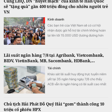
Cùng LHQ, DN "huyết mạch" của kinh tế Hàn Quốc
sẽ "tặng quà" gần 400 triệu đồng cho nhiều người trẻ
VN
Kinh doanh
Các bạn trẻ của Việt Nam sẽ có cơ hội
nhận được gói hỗ trợ tài chính không hoàn
lại lên tới 15.000 USD (tương đương hơn
393 triệu đồng) khi tham gia chương trình
này.
Lãi suất ngân hàng 7/8 tại Agribank, Vietcombank,
BIDV, VietinBank, MB, Sacombank, HDBank,...
Tài chính
Khảo sát lãi suất huy động trực tuyến niêm
yết tại 35 ngân hàng ngày 7/8 cho thấy
ACB vẫn là ngân hàng có lãi suất cao nhất
với 7,8%/năm cho kỳ hạn 12 tháng, trong khi
LPBank duy trì mức 7,3%/năm và có 8 ngân
hàng niêm yết lãi suất từ 7%/năm trở lên.
Chủ tịch Hải Phát Đỗ Quý Hải “gom” thành công 10
triệu cổ phiếu HPX