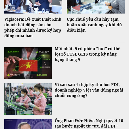
Viglacera: Đề xuất Luật Kinh
Cục Thuế yêu cầu hủy tạm
doanh bất động sản cho
hoãn xuất cảnh ngay khi đủ
phép chi nhánh được ký hợp
điều kiện
đồng mua bán
Mới nhất: 9 cổ phiếu "hot" có thể
lọt rổ FTSE GEIS trong kỳ nâng
hạng tháng 9
Vì sao sau 4 thập kỷ thu hút FDI,
doanh nghiệp Việt vẫn đứng ngoài
chuỗi cung ứng?
Ông Phan Đức Hiếu: Nghị quyết 10
tạo bước ngoặt từ "ưu đãi FDI"