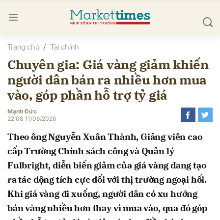
Trang chủ
Tài chính
bình luận
Chuyên gia: Giá vàng giảm khiến
người dân bán ra nhiều hơn mua
vào, góp phần hỗ trợ tỷ giá
Mạnh Đức
22:08 11/06/2026
Theo ông Nguyễn Xuân Thành, Giảng viên cao
Hủy
G
cấp Trường Chính sách công và Quản lý
Fulbright, diễn biến giảm của giá vàng đang tạo
ra tác động tích cực đối với thị trường ngoại hối.
Khi giá vàng đi xuống, người dân có xu hướng
bán vàng nhiều hơn thay vì mua vào, qua đó góp