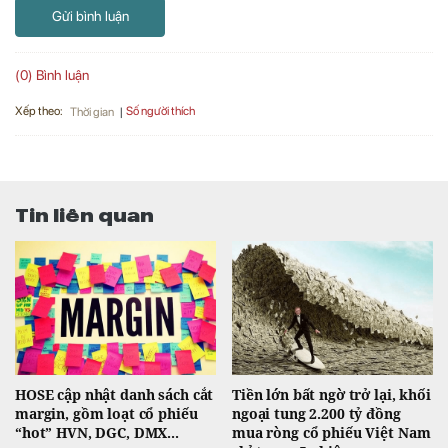
Gửi bình luận
(0) Bình luận
Xếp theo:
Số người thích
Thời gian
Tin liên quan
HOSE cập nhật danh sách cắt
Tiền lớn bất ngờ trở lại, khối
margin, gồm loạt cổ phiếu
ngoại tung 2.200 tỷ đồng
“hot” HVN, DGC, DMX...
mua ròng cổ phiếu Việt Nam