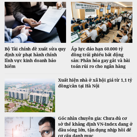
Bộ Tài chính đề xuất sửa quy
Áp lực đáo hạn 60.000 tỷ
định xử phạt hành chính
đồng trái phiếu bất động
lĩnh vực kinh doanh bảo
sản: Phân hóa gay gắt và bài
hiểm
toán rủi ro cho ngân hàng
Xuất hiện nhà ở xã hội giá từ 1,1 tỷ
đồng/căn tại Hà Nội
Góc nhìn chuyên gia: Chưa đủ cơ
sở thể khẳng định VN-Index đang ở
đầu sóng lớn, tận dụng nhịp hồi để
cơ cấu danh mục