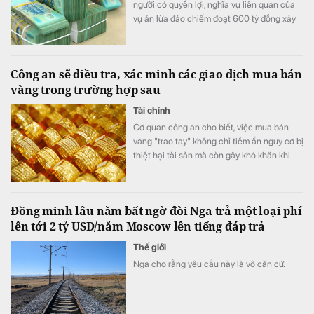
người có quyền lợi, nghĩa vụ liên quan của
vụ án lừa đảo chiếm đoạt 600 tỷ đồng xảy
ra trên địa bản tỉnh.
Công an sẽ điều tra, xác minh các giao dịch mua bán
vàng trong trường hợp sau
Tài chính
Cơ quan công an cho biết, việc mua bán
vàng "trao tay" không chỉ tiềm ẩn nguy cơ bị
thiệt hại tài sản mà còn gây khó khăn khi
phát sinh tranh chấp do thiếu hóa đơn,
chứng từ và căn cứ chứng minh giao dịch.
Đồng minh lâu năm bất ngờ đòi Nga trả một loại phí
lên tới 2 tỷ USD/năm Moscow lên tiếng đáp trả
Thế giới
Nga cho rằng yêu cầu này là vô căn cứ.