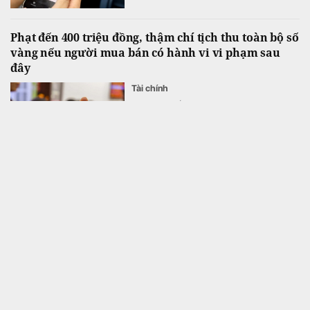
Phạt đến 400 triệu đồng, thậm chí tịch thu toàn bộ số
vàng nếu người mua bán có hành vi vi phạm sau
đây
Tài chính
Trong một số trường hợp vi phạm, ngoài bị
xử phạt hành chính, tổ chức và cá nhân còn
có thể bị tịch thu số vàng liên quan.
Nhóm CII nắm 11,9% vốn Công ty CP Tập đoàn PC1
Tài chính
Sau khi CII Invest mua thêm 1,59 triệu cổ
phiếu PC1 trong phiên 30/7, nhóm CII đã
nâng sở hữu lên tổng cộng 11,9% vốn PC1.
Bất động sản tuần qua: Nóng yêu cầu áp niên hạn