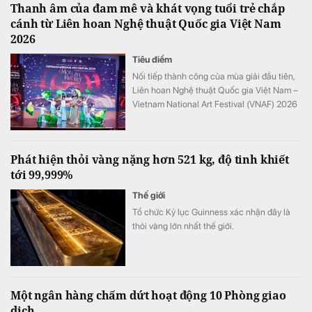
Thanh âm của đam mê và khát vọng tuổi trẻ chắp
cánh từ Liên hoan Nghệ thuật Quốc gia Việt Nam
2026
Tiêu điểm
Nối tiếp thành công của mùa giải đầu tiên,
Liên hoan Nghệ thuật Quốc gia Việt Nam –
Vietnam National Art Festival (VNAF) 2026
tiếp tục khẳng định sức hút khi quy tụ hàng
trăm tài năng trẻ đến từ nhiều tỉnh, thành
trên cả nước.
Phát hiện thỏi vàng nặng hơn 521 kg, độ tinh khiết
tới 99,999%
Thế giới
Tổ chức Kỷ lục Guinness xác nhận đây là
thỏi vàng lớn nhất thế giới.
Một ngân hàng chấm dứt hoạt động 10 Phòng giao
dịch