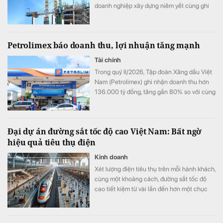
doanh nghiệp xây dựng niêm yết cùng ghi
nhận sự “đi lùi” của lợi nhuận.
Petrolimex báo doanh thu, lợi nhuận tăng mạnh
Tài chính
Trong quý II/2026, Tập đoàn Xăng dầu Việt
Nam (Petrolimex) ghi nhận doanh thu hơn
136.000 tỷ đồng, tăng gần 80% so với cùng
kỳ và nhỉnh hơn quý đầu năm 38%, lãi trước
thuế đạt trên 3.300 tỷ đồng.
Đại dự án đường sắt tốc độ cao Việt Nam: Bất ngờ
hiệu quả tiêu thụ điện
Kinh doanh
Xét lượng điện tiêu thụ trên mỗi hành khách,
cùng một khoảng cách, đường sắt tốc độ
cao tiết kiệm từ vài lần đến hơn một chục
lần so với ô tô và máy bay.