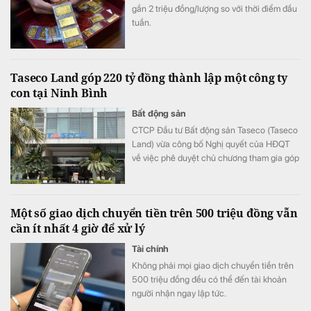
gần 2 triệu đồng/lượng so với thời điểm đầu
tuần.
Taseco Land góp 220 tỷ đồng thành lập một công ty
con tại Ninh Bình
Bất động sản
CTCP Đầu tư Bất động sản Taseco (Taseco
Land) vừa công bố Nghị quyết của HĐQT
về việc phê duyệt chủ chương tham gia góp
vốn thành lập công ty.
Một số giao dịch chuyển tiền trên 500 triệu đồng vẫn
cần ít nhất 4 giờ để xử lý
Tài chính
Không phải mọi giao dịch chuyển tiền trên
500 triệu đồng đều có thể đến tài khoản
người nhận ngay lập tức.