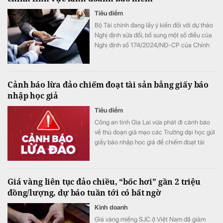
Tiêu điểm
Bộ Tài chính đang lấy ý kiến đối với dự thảo
Nghị định sửa đổi, bổ sung một số điều của
Nghị định số 174/2024/NĐ-CP của Chính
phủ quy định về xử phạt vi phạm hành chính
trong lĩnh vực kinh doanh bảo hiểm.
Cảnh báo lừa đảo chiếm đoạt tài sản bẳng giấy báo
nhập học giả
Tiêu điểm
Công an tỉnh Gia Lai vừa phát đi cảnh báo
về thủ đoạn giả mạo các Trường đại học gửi
giấy báo nhập học giả để chiếm đoạt tài
sản.
Giá vàng liên tục đảo chiều, “bốc hơi” gần 2 triệu
đồng/lượng, dự báo tuần tới có bất ngờ
Kinh doanh
Giá vàng miếng SJC ở Việt Nam đã giảm