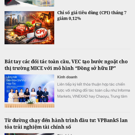
Chỉ số giá tiêu dùng (CPI) tháng 7
giảm 0,12%
Bắt tay các đối tác toàn cầu, VEC tạo bước ngoặt cho
thị trường MICE với mô hình “Đồng sở hữu IP”
Kinh doanh
Liên tiếp ký kết thỏa thuận hợp tác chiến
lược với những đối tác toàn cầu như Informa
Markets, VINEXAD hay Chaoyu, Trung tâm
Triển lãm Việt Nam (VEC) vừa tạo ra bước
ngoặt cho thị trường MICE (hội nghị, triển
lãm, sự kiện).
Từ đường chạy đến hành trình đầu tư: VPBankS lan
tỏa trải nghiệm tài chính số