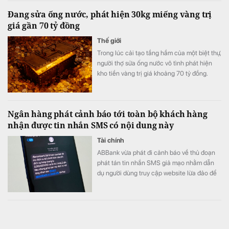
Đang sửa ống nước, phát hiện 30kg miếng vàng trị
giá gần 70 tỷ đồng
Thế giới
Trong lúc cải tạo tầng hầm của một biệt thự,
người thợ sửa ống nước vô tình phát hiện
kho tiền vàng trị giá khoảng 70 tỷ đồng.
Ngân hàng phát cảnh báo tới toàn bộ khách hàng
nhận được tin nhắn SMS có nội dung này
Tài chính
ABBank vừa phát đi cảnh báo về thủ đoạn
phát tán tin nhắn SMS giả mạo nhằm dẫn
dụ người dùng truy cập website lừa đảo để
chiếm đoạt thông tin.
Campuchia mở rộng kết nối 1 mạng lưới với Việt
Nam, Lào, Thái Lan…, người dân 6 nước ĐNÁ được