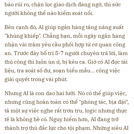
báo rủi ro, chặn lọc giao dịch đáng ngờ, thì sức
người không thể nào kiểm soát nổi.
Bên cạnh đó, AI giúp ngân hàng tăng năng suất
"khủng khiếp". Chẳng hạn, mỗi ngày ngân hàng
nhận vài trăm yêu cầu phối hợp từ cơ quan công
an. Trước đây bố trí 5-7 người chuyên trả lời, làm
thủ công thì luôn ùn ứ, bị kêu ca. Giờ có AI đọc tài
liệu, tra soát số dư, soạn biểu mẫu... công việc
giải quyết trong vài phút.
Nhưng AI là con dao hai lưỡi. Nó có thể giúp việc,
nhưng cũng hoàn toàn có thể "phóng tác, bịa đặt",
tả một sự việc nghe rất trơn tru, logic nhưng thực
tế là không hề có. Nguy hiểm hơn, AI đang trở
thành trợ thủ đắc lực cho tội phạm. Những siêu AI