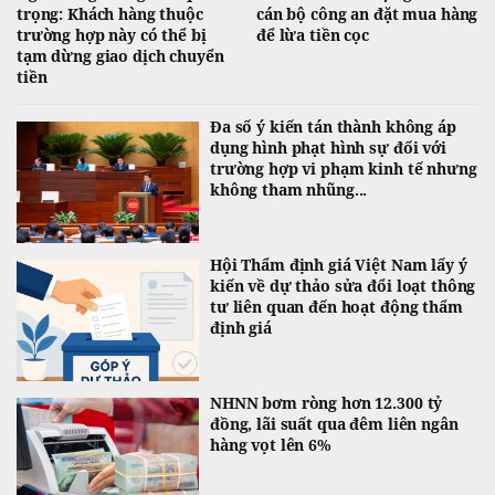
trọng: Khách hàng thuộc
cán bộ công an đặt mua hàng
trường hợp này có thể bị
để lừa tiền cọc
tạm dừng giao dịch chuyển
tiền
Đa số ý kiến tán thành không áp
dụng hình phạt hình sự đối với
trường hợp vi phạm kinh tế nhưng
không tham nhũng...
Hội Thẩm định giá Việt Nam lấy ý
kiến về dự thảo sửa đổi loạt thông
tư liên quan đến hoạt động thẩm
định giá
NHNN bơm ròng hơn 12.300 tỷ
đồng, lãi suất qua đêm liên ngân
hàng vọt lên 6%