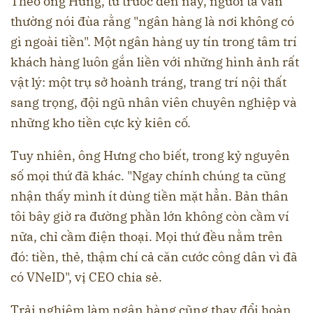
Theo ông Hưng, từ trước đến nay, người ta vẫn
thường nói đùa rằng "ngân hàng là nơi không có
gì ngoài tiền". Một ngân hàng uy tín trong tâm trí
khách hàng luôn gắn liền với những hình ảnh rất
vật lý: một trụ sở hoành tráng, trang trí nội thất
sang trọng, đội ngũ nhân viên chuyên nghiệp và
những kho tiền cực kỳ kiên cố.
Tuy nhiên, ông Hưng cho biết, trong kỷ nguyên
số mọi thứ đã khác. "Ngay chính chúng ta cũng
nhận thấy mình ít dùng tiền mặt hẳn. Bản thân
tôi bây giờ ra đường phần lớn không còn cầm ví
nữa, chỉ cầm điện thoại. Mọi thứ đều nằm trên
đó: tiền, thẻ, thậm chí cả căn cước công dân vì đã
có VNeID", vị CEO chia sẻ.
Trải nghiệm làm ngân hàng cũng thay đổi hoàn