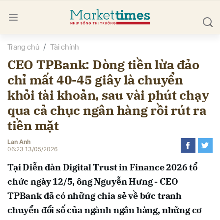
Trang chủ
Tài chính
bình luận
CEO TPBank: Dòng tiền lừa đảo
chỉ mất 40-45 giây là chuyển
khỏi tài khoản, sau vài phút chạy
qua cả chục ngân hàng rồi rút ra
tiền mặt
Lan Anh
Hủy
G
06:23 13/05/2026
Tại Diễn đàn Digital Trust in Finance 2026 tổ
chức ngày 12/5, ông Nguyễn Hưng - CEO
TPBank đã có những chia sẻ về bức tranh
chuyển đổi số của ngành ngân hàng, những cơ