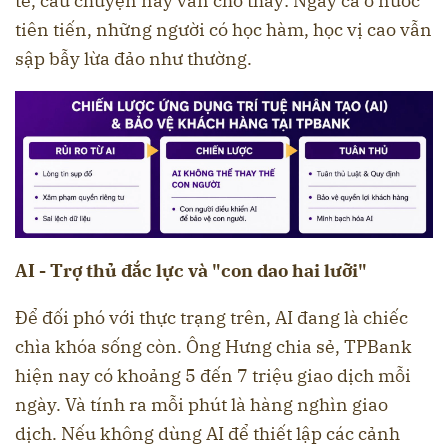
tế, câu chuyện này vẫn cho thấy: Ngay cả ở nước
tiên tiến, những người có học hàm, học vị cao vẫn
sập bẫy lừa đảo như thường.
AI - Trợ thủ đắc lực và "con dao hai lưỡi"
Để đối phó với thực trạng trên, AI đang là chiếc
chìa khóa sống còn. Ông Hưng chia sẻ, TPBank
hiện nay có khoảng 5 đến 7 triệu giao dịch mỗi
ngày. Và tính ra mỗi phút là hàng nghìn giao
dịch. Nếu không dùng AI để thiết lập các cảnh