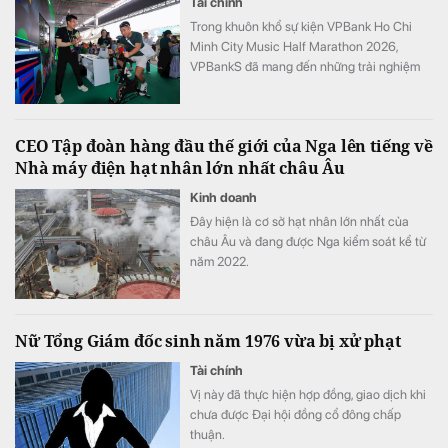
Tài chính
Trong khuôn khổ sự kiện VPBank Ho Chi
Minh City Music Half Marathon 2026,
VPBankS đã mang đến những trải nghiệm
đầu tư gần gũi thông qua chuỗi hoạt động
giải trí hấp dẫn và cơ hội khám phá nền
tảng dịch vụ đầu tư số hiện đại – NEO
CEO Tập đoàn hàng đầu thế giới của Nga lên tiếng về
Invest.
Nhà máy điện hạt nhân lớn nhất châu Âu
Kinh doanh
Đây hiện là cơ sở hạt nhân lớn nhất của
châu Âu và đang được Nga kiểm soát kể từ
năm 2022.
Nữ Tổng Giám đốc sinh năm 1976 vừa bị xử phạt
Tài chính
Vị này đã thực hiện hợp đồng, giao dịch khi
chưa được Đại hội đồng cổ đông chấp
thuận.