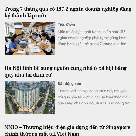
Trong 7 tháng qua có 187,2 nghìn doanh nghiệp đăng
ký thành lập mới
Tiêu điểm
Mặc dù áp lực cạnh tranh khiến hơn 155
nghìn doanh nghiệp phải tạm ngừng hoạt
động hoặc giải thể trong 7 tháng qua, làn
sóng kinh doanh mới vẫn duy trì nhịp độ tích
cực với 187,2 nghìn doanh nghiệp thành lập
mới và quay trở lại thị trường, tăng 7,5% so
Hà Nội tính bổ sung nguồn cung nhà ở xã hội bằng
với cùng kỳ năm trước.
quỹ nhà tái định cư
Bất động sản
Thành phố Hà Nội đang thúc đẩy chuyển
đổi quỹ nhà tái định cư chưa khai thác hiệu
quả sang nhà ở xã hội, đưa tài sản công trở
lại sử dụng, bổ sung nguồn cung cho thị
trường.
NNIO – Thương hiệu điện gia dụng đến từ Singapore
chính thức ra mắt tại Việt Nam