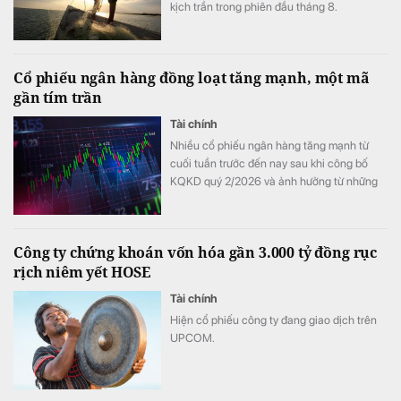
kịch trần trong phiên đầu tháng 8.
Cổ phiếu ngân hàng đồng loạt tăng mạnh, một mã
gần tím trần
Tài chính
Nhiều cổ phiếu ngân hàng tăng mạnh từ
cuối tuần trước đến nay sau khi công bố
KQKD quý 2/2026 và ảnh hưởng từ những
thay đổi mới nhất trong cách tính LDR.
Công ty chứng khoán vốn hóa gần 3.000 tỷ đồng rục
rịch niêm yết HOSE
Tài chính
Hiện cổ phiếu công ty đang giao dịch trên
UPCOM.