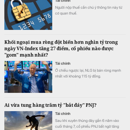
Tài chính
Người nộp thuế cần chú ý thông tin này từ
cơ quan thuế.
Khối ngoại mua ròng đột biến hơn nghìn tỷ trong
ngày VN-Index tăng 27 điểm, cổ phiếu nào được
"gom" mạnh nhất?
Tài chính
Ở chiều ngược lại, NLG bị bán ròng mạnh
nhất với khoảng 115 tỷ đồng.
Ai vừa tung hàng trăm tỷ "bắt đáy" PNJ?
Tài chính
Sau khi xuyên thủng đáy gần 6 năm vào
cuối tháng 7, cổ phiếu PNJ bất ngờ tăng