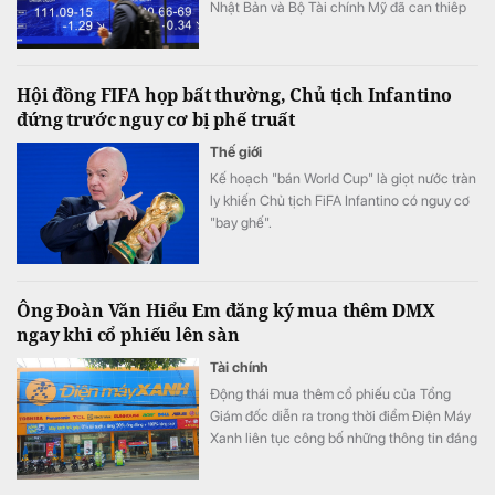
Nhật Bản và Bộ Tài chính Mỹ đã can thiêp
vào thị trường để hỗ trợ đồng yên.
Hội đồng FIFA họp bất thường, Chủ tịch Infantino
đứng trước nguy cơ bị phế truất
Thế giới
Kế hoạch "bán World Cup" là giọt nước tràn
ly khiến Chủ tịch FiFA Infantino có nguy cơ
"bay ghế".
Ông Đoàn Văn Hiểu Em đăng ký mua thêm DMX
ngay khi cổ phiếu lên sàn
Tài chính
Động thái mua thêm cổ phiếu của Tổng
Giám đốc diễn ra trong thời điểm Điện Máy
Xanh liên tục công bố những thông tin đáng
chú ý trước ngày lên sàn.