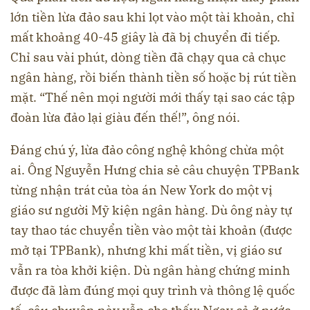
lớn tiền lừa đảo sau khi lọt vào một tài khoản, chỉ
mất khoảng 40-45 giây là đã bị chuyển đi tiếp.
Chỉ sau vài phút, dòng tiền đã chạy qua cả chục
ngân hàng, rồi biến thành tiền số hoặc bị rút tiền
mặt. “Thế nên mọi người mới thấy tại sao các tập
đoàn lừa đảo lại giàu đến thế!”, ông nói.
Đáng chú ý, lừa đảo công nghệ không chừa một
ai. Ông Nguyễn Hưng chia sẻ câu chuyện TPBank
từng nhận trát của tòa án New York do một vị
giáo sư người Mỹ kiện ngân hàng. Dù ông này tự
tay thao tác chuyển tiền vào một tài khoản (được
mở tại TPBank), nhưng khi mất tiền, vị giáo sư
vẫn ra tòa khởi kiện. Dù ngân hàng chứng minh
được đã làm đúng mọi quy trình và thông lệ quốc