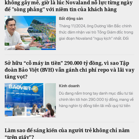
không gây mê, giờ là lúc Novaland nỗ lực từng ngày
để "sòng phẳng" với niềm tin của khách hàng
Bất động sản
Tháng 11/2024, ông Dương Văn Bắc chính
thức đảm nhận vai trò Tổng Giám đốc trong
giai đoạn Novaland "nguy kịch" nhất. Đối
với ông Bắc, đây không phải là liều lĩnh mà
sự lựa chọn của niềm tin. Và cuộc đại phẫu
không gây mê kéo dài gần 2 năm sau đó đã
Sở hữu “cỗ máy in tiền” 290.000 tỷ đồng, vì sao Tập
biến một tập đoàn bất động sản đang vật
đoàn Bảo Việt (BVH) vẫn gánh chi phí repo và lãi vay
lộn với khó khăn trở thành một "đội quân
tăng vọt?
chiến binh" hồi sinh.
Kinh doanh
Dù đang nắm trong tay danh mục đầu tư tài
chính lên tới hơn 290.000 tỷ đồng, mang về
hàng nghìn tỷ đồng tiền lãi mỗi quý từ tiền
gửi và trái phiếu, Tập đoàn Bảo Việt (HoSE:
BVH) vẫn ghi nhận chi phí tài chính tăng
mạnh trong nửa đầu năm 2026. Đáng chú ý
Làm sao để sáng kiến của người trẻ không chỉ nằm
nhất là khoản chi phí repo và lãi vay tăng
“trên giấy”?
đột biến 145,6% so với cùng kỳ, trở thành