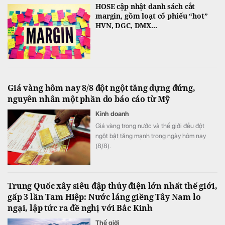
HOSE cập nhật danh sách cắt
margin, gồm loạt cổ phiếu “hot”
HVN, DGC, DMX...
Giá vàng hôm nay 8/8 đột ngột tăng dựng đứng,
nguyên nhân một phần do báo cáo từ Mỹ
Kinh doanh
Giá vàng trong nước và thế giới đều đột
ngột bật tăng mạnh trong ngày hôm nay
(8/8).
Trung Quốc xây siêu đập thủy điện lớn nhất thế giới,
gấp 3 lần Tam Hiệp: Nước láng giềng Tây Nam lo
ngại, lập tức ra đề nghị với Bắc Kinh
Thế giới