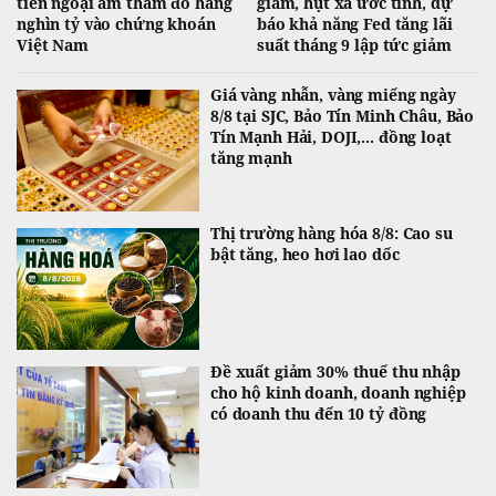
tiền ngoại âm thầm đổ hàng
giảm, hụt xa ước tính, dự
nghìn tỷ vào chứng khoán
báo khả năng Fed tăng lãi
Việt Nam
suất tháng 9 lập tức giảm
Giá vàng nhẫn, vàng miếng ngày
8/8 tại SJC, Bảo Tín Minh Châu, Bảo
Tín Mạnh Hải, DOJI,... đồng loạt
tăng mạnh
Thị trường hàng hóa 8/8: Cao su
bật tăng, heo hơi lao dốc
Đề xuất giảm 30% thuế thu nhập
cho hộ kinh doanh, doanh nghiệp
có doanh thu đến 10 tỷ đồng