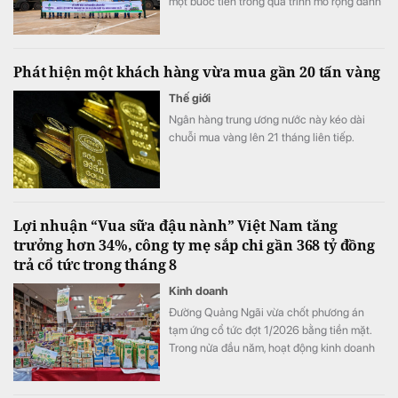
một bước tiến trong quá trình mở rộng danh
mục sản phẩm năng lượng xanh.
Phát hiện một khách hàng vừa mua gần 20 tấn vàng
Thế giới
Ngân hàng trung ương nước này kéo dài
chuỗi mua vàng lên 21 tháng liên tiếp.
Lợi nhuận “Vua sữa đậu nành” Việt Nam tăng
trưởng hơn 34%, công ty mẹ sắp chi gần 368 tỷ đồng
trả cổ tức trong tháng 8
Kinh doanh
Đường Quảng Ngãi vừa chốt phương án
tạm ứng cổ tức đợt 1/2026 bằng tiền mặt.
Trong nửa đầu năm, hoạt động kinh doanh
của doanh nghiệp tiếp tục tăng trưởng với
mảng sữa đậu nành là điểm sáng.