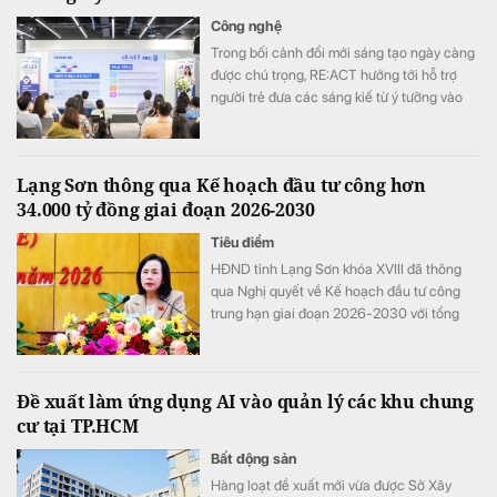
điểm nhấn trên báo cáo tài chính.
Công nghệ
Trong bối cảnh đổi mới sáng tạo ngày càng
được chú trọng, RE:ACT hướng tới hỗ trợ
người trẻ đưa các sáng kiế từ ý tưởng vào
thử nghiệm thực tế, góp phần giải quyết
những thách thức của cộng đồng.
Lạng Sơn thông qua Kế hoạch đầu tư công hơn
34.000 tỷ đồng giai đoạn 2026-2030
Tiêu điểm
HĐND tỉnh Lạng Sơn khóa XVIII đã thông
qua Nghị quyết về Kế hoạch đầu tư công
trung hạn giai đoạn 2026-2030 với tổng
nguồn vốn hơn 34.290 tỷ đồng. Nguồn lực
này được kỳ vọng sẽ tạo đột phá về hạ tầng,
thúc đẩy kinh tế cửa khẩu và chuyển đổi số
Đề xuất làm ứng dụng AI vào quản lý các khu chung
trên địa bàn tỉnh.
cư tại TP.HCM
Bất động sản
Hàng loạt đề xuất mới vừa được Sở Xây