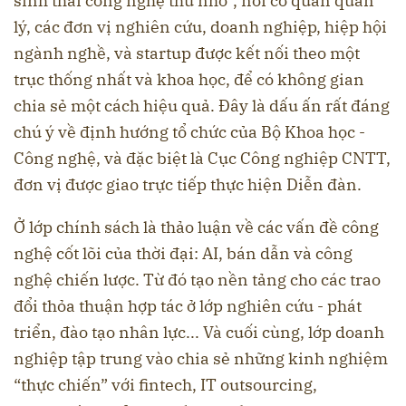
sinh thái công nghệ thu nhỏ”, nơi cơ quan quản
lý, các đơn vị nghiên cứu, doanh nghiệp, hiệp hội
ngành nghề, và startup được kết nối theo một
trục thống nhất và khoa học, để có không gian
chia sẻ một cách hiệu quả. Đây là dấu ấn rất đáng
chú ý về định hướng tổ chức của Bộ Khoa học -
Công nghệ, và đặc biệt là Cục Công nghiệp CNTT,
đơn vị được giao trực tiếp thực hiện Diễn đàn.
Ở lớp chính sách là thảo luận về các vấn đề công
nghệ cốt lõi của thời đại: AI, bán dẫn và công
nghệ chiến lược. Từ đó tạo nền tảng cho các trao
đổi thỏa thuận hợp tác ở lớp nghiên cứu - phát
triển, đào tạo nhân lực... Và cuối cùng, lớp doanh
nghiệp tập trung vào chia sẻ những kinh nghiệm
“thực chiến” với fintech, IT outsourcing,