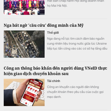
mắt Ban chấp hành Hội đồng doanh nhân
họ Mai Hà Nội.
Nga bất ngờ 'cầu cứu' đồng minh của Mỹ
Thế giới
Nga đang nỗ lực tìm cách đảm bảo nguồn
cung nhiên liệu trong nước giữa lúc Ukraine
tiếp tục tấn công vào các cơ sở hạ tầng dầu
khí nước này.
Công an thông báo khẩn đến người dùng VNeID thực
hiện giao dịch chuyển khoản sau
Tài chính
Công an khuyến cáo người dân không
chuyển khoản theo yêu cầu của cuộc gọi
mạo danh.