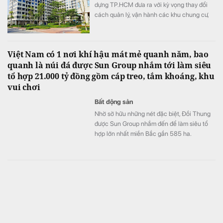
dựng TP.HCM đưa ra với kỳ vọng thay đổi
cách quản lý, vận hành các khu chung cư,
đồng thời nâng cao chất lượng sống của
người dân trong thời gian tới.
Việt Nam có 1 nơi khí hậu mát mẻ quanh năm, bao
quanh là núi đá được Sun Group nhắm tới làm siêu
tổ hợp 21.000 tỷ đồng gồm cáp treo, tắm khoáng, khu
vui chơi
Bất động sản
Nhờ sở hữu những nét đặc biệt, Đồi Thung
được Sun Group nhắm đến để làm siêu tổ
hợp lớn nhất miền Bắc gần 585 ha.
Chuyện gì đang xảy ra với Bamboo Airways?
Kinh doanh
Thời gian gần đây, hãng bay này thường
được nhắc đến với sự lo lắng, tiếc nuối.