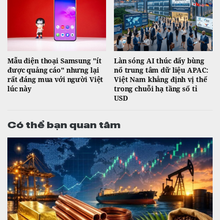
Mẫu điện thoại Samsung "ít
Làn sóng AI thúc đẩy bùng
được quảng cáo" nhưng lại
nổ trung tâm dữ liệu APAC:
rất đáng mua với người Việt
Việt Nam khẳng định vị thế
lúc này
trong chuỗi hạ tầng số tỉ
USD
Có thể bạn quan tâm