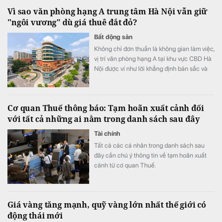
Vì sao văn phòng hạng A trung tâm Hà Nội vẫn giữ
"ngôi vương" dù giá thuê đắt đỏ?
Bất động sản
Không chỉ đơn thuần là không gian làm việc,
vị trí văn phòng hạng A tại khu vực CBD Hà
Nội được ví như lời khẳng định bản sắc và
uy tín thương hiệu. Mặc cho xu hướng dịch
chuyển ra vùng ven, hệ sinh thái thương mại
cùng khả năng kết nối hoàn hảo tiếp tục
Cơ quan Thuế thông báo: Tạm hoãn xuất cảnh đối
biến khu vực trung tâm thành lựa chọn hàng
với tất cả những ai nằm trong danh sách sau đây
đầu của các tập đoàn đa quốc gia.
Tài chính
Tất cả các cá nhân trong danh sách sau
đây cần chú ý thông tin về tạm hoãn xuất
cảnh từ cơ quan Thuế.
Giá vàng tăng mạnh, quỹ vàng lớn nhất thế giới có
động thái mới