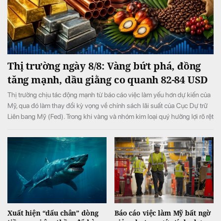
Thị trường ngày 8/8: Vàng bứt phá, đồng
tăng mạnh, dầu giằng co quanh 82-84 USD
Thị trường chịu tác động mạnh từ báo cáo việc làm yếu hơn dự kiến của
Mỹ, qua đó làm thay đổi kỳ vọng về chính sách lãi suất của Cục Dự trữ
Liên bang Mỹ (Fed). Trong khi vàng và nhóm kim loại quý hưởng lợi rõ rệt
từ triển vọng lãi suất bớt thắt chặt, giá dầu biến động mạnh do những
diễn biến liên quan xung đột Mỹ-Iran và eo biển Hormuz.
Xuất hiện “dấu chân” dòng
Báo cáo việc làm Mỹ bất ngờ