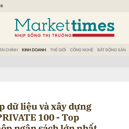
26
bình luận
TÀI CHÍNH
KINH DOANH
THẾ GIỚI
CÔNG NGHỆ
BẤT ĐỘNG SẢN
Hủy
G
p dữ liệu và xây dựng
PRIVATE 100 - Top
ộp ngân sách lớn nhất