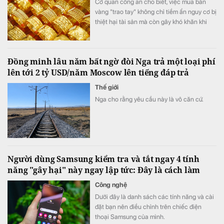
Cơ quan công an cho biết, việc mua bán
vàng "trao tay" không chỉ tiềm ẩn nguy cơ bị
thiệt hại tài sản mà còn gây khó khăn khi
phát sinh tranh chấp do thiếu hóa đơn,
chứng từ và căn cứ chứng minh giao dịch.
Đồng minh lâu năm bất ngờ đòi Nga trả một loại phí
lên tới 2 tỷ USD/năm Moscow lên tiếng đáp trả
Thế giới
Nga cho rằng yêu cầu này là vô căn cứ.
Người dùng Samsung kiểm tra và tắt ngay 4 tính
năng "gây hại" này ngay lập tức: Đây là cách làm
Công nghệ
Dưới đây là danh sách các tính năng và cài
đặt bạn nên điều chỉnh trên chiếc điện
thoại Samsung của mình.