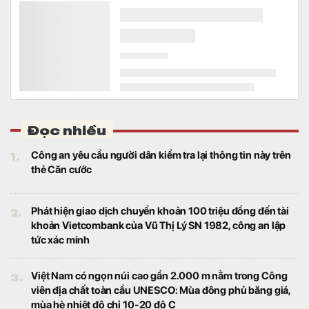
trăm tài năng trẻ đến từ nhiều tỉnh, thành
trên cả nước.
Phát hiện thỏi vàng nặng hơn 521 kg, độ tinh khiết
tới 99,999%
Thế giới
Tổ chức Kỷ lục Guinness xác nhận đây là
thỏi vàng lớn nhất thế giới.
Lãi suất ngân hàng 2/8 tại Agribank, Vietcombank,
BIDV, VietinBank, MB, Sacombank, HDBank,...
Tài chính
Khảo sát lãi suất huy động niêm yết tại 34
ngân hàng ngày 2/8 cho thấy mặt bằng lãi
suất tiếp tục ổn định. ACB vẫn dẫn đầu với
mức 7,8%/năm cho kỳ hạn 12 tháng và là
một trong 7 ngân hàng niêm yết lãi suất từ
7%/năm trở lên.
Một ngân hàng chấm dứt hoạt động 10 Phòng giao