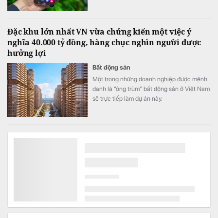
Đặc khu lớn nhất VN vừa chứng kiến một việc ý
nghĩa 40.000 tỷ đồng, hàng chục nghìn người được
hưởng lợi
Bất động sản
Một trong những doanh nghiệp được mệnh
danh là “ông trùm” bất động sản ở Việt Nam
sẽ trực tiếp làm dự án này.
Thanh âm của đam mê và khát vọng tuổi trẻ chắp
cánh từ Liên hoan Nghệ thuật Quốc gia Việt Nam
2026
Tiêu điểm
Nối tiếp thành công của mùa giải đầu tiên,
Liên hoan Nghệ thuật Quốc gia Việt Nam –
Vietnam National Art Festival (VNAF) 2026
tiếp tục khẳng định sức hút khi quy tụ hàng