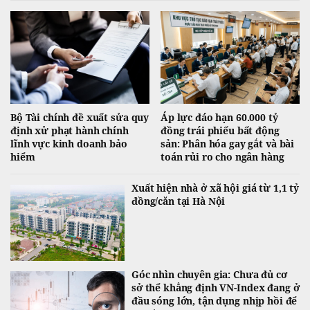
Bộ Tài chính đề xuất sửa quy
Áp lực đáo hạn 60.000 tỷ
định xử phạt hành chính
đồng trái phiếu bất động
lĩnh vực kinh doanh bảo
sản: Phân hóa gay gắt và bài
hiểm
toán rủi ro cho ngân hàng
Xuất hiện nhà ở xã hội giá từ 1,1 tỷ
đồng/căn tại Hà Nội
Góc nhìn chuyên gia: Chưa đủ cơ
sở thể khẳng định VN-Index đang ở
đầu sóng lớn, tận dụng nhịp hồi để