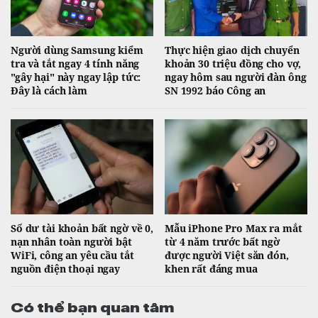
Người dùng Samsung kiểm
Thực hiện giao dịch chuyển
tra và tắt ngay 4 tính năng
khoản 30 triệu đồng cho vợ,
"gây hại" này ngay lập tức:
ngay hôm sau người đàn ông
Đây là cách làm
SN 1992 báo Công an
Số dư tài khoản bất ngờ về 0,
Mẫu iPhone Pro Max ra mắt
nạn nhân toàn người bật
từ 4 năm trước bất ngờ
WiFi, công an yêu cầu tắt
được người Việt săn đón,
nguồn điện thoại ngay
khen rất đáng mua
Có thể bạn quan tâm