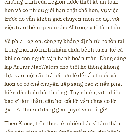
chương trình của Legion được thiết kế an toàn
hơn và có nhiều giới hạn chặt chẽ hơn, vụ việc
trước đó vẫn khiến giới chuyên môn dè dặt với
việc trao thêm quyền cho AI trong y tế tâm thần.
Về phía Legion, công ty khẳng định rủi ro tồn tại
trong mọi mô hình khám chữa bệnh từ xa, kể cả
khi do con người vận hành hoàn toàn. Đồng sáng
lập Arthur MacWaters cho biết hệ thống không
dựa vào một câu trả lời đơn lẻ để cấp thuốc và
luôn có cơ chế chuyển tiếp sang bác sĩ nếu phát
hiện dấu hiệu bất thường. Tuy nhiên, với nhiều
bác sĩ tâm thần, câu hỏi cốt lõi vẫn chưa có lời
giải: AI thực sự đang giải quyết vấn đề gì?
Theo Kious, trên thực tế, nhiều bác sĩ tâm thần
vẫn sẵn sàng gia hạn thuốc miễn phí cho bệnh