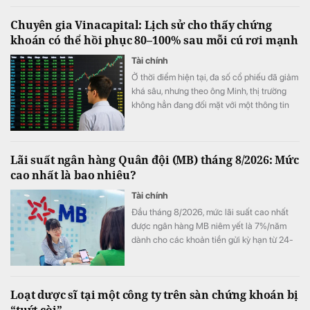
Chuyên gia Vinacapital: Lịch sử cho thấy chứng
khoán có thể hồi phục 80–100% sau mỗi cú rơi mạnh
Tài chính
Ở thời điểm hiện tại, đa số cổ phiếu đã giảm
khá sâu, nhưng theo ông Minh, thị trường
không hẳn đang đối mặt với một thông tin
xấu cụ thể.
Lãi suất ngân hàng Quân đội (MB) tháng 8/2026: Mức
cao nhất là bao nhiêu?
Tài chính
Đầu tháng 8/2026, mức lãi suất cao nhất
được ngân hàng MB niêm yết là 7%/năm
dành cho các khoản tiền gửi kỳ hạn từ 24-
60 tháng, trong khi gửi tiết kiệm online vẫn
có lợi thế hơn gửi tại quầy ở nhiều kỳ hạn.
Loạt dược sĩ tại một công ty trên sàn chứng khoán bị
“tuýt còi”