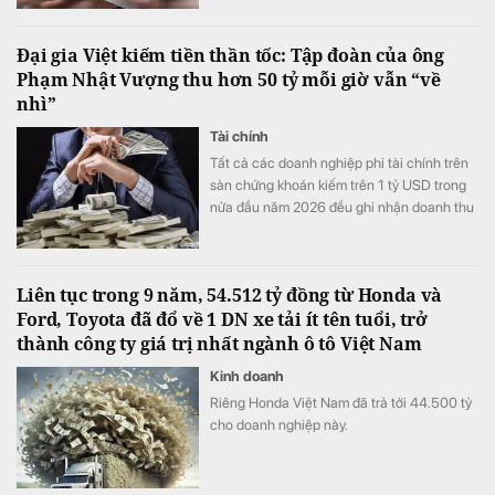
Đại gia Việt kiếm tiền thần tốc: Tập đoàn của ông
Phạm Nhật Vượng thu hơn 50 tỷ mỗi giờ vẫn “về
nhì”
Tài chính
Tất cả các doanh nghiệp phi tài chính trên
sàn chứng khoán kiếm trên 1 tỷ USD trong
nửa đầu năm 2026 đều ghi nhận doanh thu
tăng trưởng cao so với cùng kỳ năm ngoái.
Liên tục trong 9 năm, 54.512 tỷ đồng từ Honda và
Ford, Toyota đã đổ về 1 DN xe tải ít tên tuổi, trở
thành công ty giá trị nhất ngành ô tô Việt Nam
Kinh doanh
Riêng Honda Việt Nam đã trả tới 44.500 tỷ
cho doanh nghiệp này.