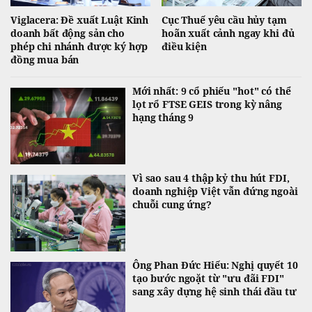
Viglacera: Đề xuất Luật Kinh
Cục Thuế yêu cầu hủy tạm
doanh bất động sản cho
hoãn xuất cảnh ngay khi đủ
phép chi nhánh được ký hợp
điều kiện
đồng mua bán
Mới nhất: 9 cổ phiếu "hot" có thể
lọt rổ FTSE GEIS trong kỳ nâng
hạng tháng 9
Vì sao sau 4 thập kỷ thu hút FDI,
doanh nghiệp Việt vẫn đứng ngoài
chuỗi cung ứng?
Ông Phan Đức Hiếu: Nghị quyết 10
tạo bước ngoặt từ "ưu đãi FDI"
sang xây dựng hệ sinh thái đầu tư