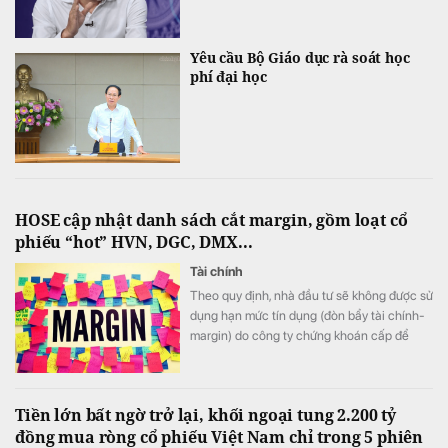
Yêu cầu Bộ Giáo dục rà soát học
phí đại học
HOSE cập nhật danh sách cắt margin, gồm loạt cổ
phiếu “hot” HVN, DGC, DMX...
Tài chính
Theo quy định, nhà đầu tư sẽ không được sử
dụng hạn mức tín dụng (đòn bẩy tài chính-
margin) do công ty chứng khoán cấp để
mua 57 mã cổ phiếu bị xếp vào danh sách
chứng khoán không đủ điều kiện giao dịch
ký quỹ này.
Tiền lớn bất ngờ trở lại, khối ngoại tung 2.200 tỷ
đồng mua ròng cổ phiếu Việt Nam chỉ trong 5 phiên