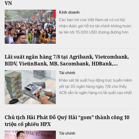
VN
Kinh doanh
Các bạn trẻ của Việt Nam sẽ có cơ hội
nhận được gói hỗ trợ tài chính không hoàn
lại lên tới 15.000 USD (tương đương hơn
393 triệu đồng) khi tham gia chương trình
này.
Lãi suất ngân hàng 7/8 tại Agribank, Vietcombank,
BIDV, VietinBank, MB, Sacombank, HDBank,...
Tài chính
Khảo sát lãi suất huy động trực tuyến niêm
yết tại 35 ngân hàng ngày 7/8 cho thấy
ACB vẫn là ngân hàng có lãi suất cao nhất
với 7,8%/năm cho kỳ hạn 12 tháng, trong khi
LPBank duy trì mức 7,3%/năm và có 8 ngân
hàng niêm yết lãi suất từ 7%/năm trở lên.
Chủ tịch Hải Phát Đỗ Quý Hải “gom” thành công 10
triệu cổ phiếu HPX
Tài chính