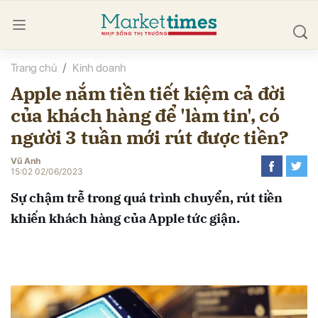
Trang chủ
Kinh doanh
bình luận
Apple nắm tiền tiết kiệm cả đời
của khách hàng để 'làm tin', có
người 3 tuần mới rút được tiền?
Vũ Anh
15:02 02/06/2023
Sự chậm trễ trong quá trình chuyển, rút tiền
Hủy
G
khiến khách hàng của Apple tức giận.