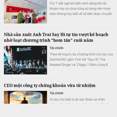
Chị T. bất ngờ khi biết mình đứng tên tài
khoản này và chưa từng sử dụng nên hoàn
toàn không hay biết về số tiền được chuyển
khoản vào.
Nhà sản xuất Anh Trai Say Hi tự tin vượt kế hoạch
nhờ loạt chương trình “bom tấn” cuối năm
Tài chính
Theo kế hoạch, ba chương trình chủ lực của
DatVietVAC gồm Tinh Hà “Say Hi”, The
Masked Singer và 2 Ngày 1 Đêm, cùng 6
concert đều được lên lịch phát sóng từ nửa
cuối năm.
CEO một công ty chứng khoán vừa từ nhiệm
Tài chính
Vị này cho biết lý do sức khỏe cá nhân
không đảm bảo, trong thời gian tới cần tập
trung điều trị nên không thể tiếp tục điều
hành.