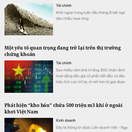
Tài chính
Khối ngoại trong tuần đầu tháng 8 bất ngờ
đảo chiều mua ròng.
Một yếu tố quan trọng đang trở lại trên thị trường
chứng khoán
Tài chính
Sau nhiều năm khá im ắng, BSC nhận định
hoạt động đấu giá cổ phần bắt đầu có dấu
hiệu tích cực trở lại, rõ nét hơn từ giai đoạn
cuối năm 2025.
Phát hiện “kho báu” chứa 500 triệu m3 khí ở ngoài
khơi Việt Nam
Kinh doanh
Đây là thông tin được Liên doanh Việt - Nga