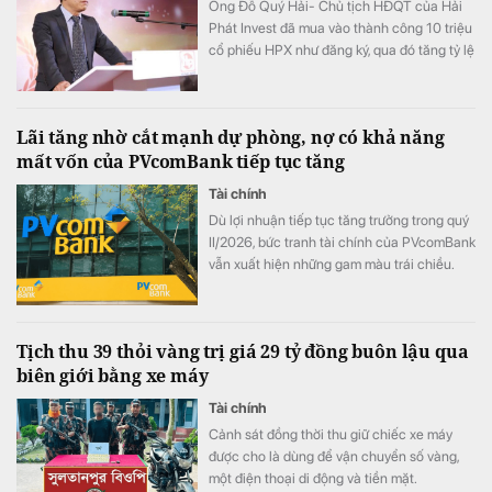
Ông Đỗ Quý Hải- Chủ tịch HĐQT của Hải
Phát Invest đã mua vào thành công 10 triệu
cổ phiếu HPX như đăng ký, qua đó tăng tỷ lệ
sở hữu lên mức 16,71% vốn.
Lãi tăng nhờ cắt mạnh dự phòng, nợ có khả năng
mất vốn của PVcomBank tiếp tục tăng
Tài chính
Dù lợi nhuận tiếp tục tăng trưởng trong quý
II/2026, bức tranh tài chính của PVcomBank
vẫn xuất hiện những gam màu trái chiều.
Động lực tăng trưởng lợi nhuận chủ yếu đến
từ việc ngân hàng cắt giảm mạnh chi phí dự
phòng rủi ro tín dụng, trong khi quy mô nợ
Tịch thu 39 thỏi vàng trị giá 29 tỷ đồng buôn lậu qua
có khả năng mất vốn (nợ nhóm 5) tiếp tục
biên giới bằng xe máy
tăng gần 20%, lên sát 3.900 tỷ đồng.
Tài chính
Cảnh sát đồng thời thu giữ chiếc xe máy
được cho là dùng để vận chuyển số vàng,
một điện thoại di động và tiền mặt.