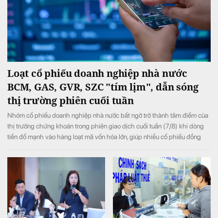
Loạt cổ phiếu doanh nghiệp nhà nước
BCM, GAS, GVR, SZC "tím lịm", dẫn sóng
thị trường phiên cuối tuần
Nhóm cổ phiếu doanh nghiệp nhà nước bất ngờ trở thành tâm điểm của
thị trường chứng khoán trong phiên giao dịch cuối tuần (7/8) khi dòng
tiền đổ mạnh vào hàng loạt mã vốn hóa lớn, giúp nhiều cổ phiếu đồng
loạt tăng kịch trần và đưa VN-Index đảo chiều tăng điểm sau khi mở cửa
trong sắc đỏ.