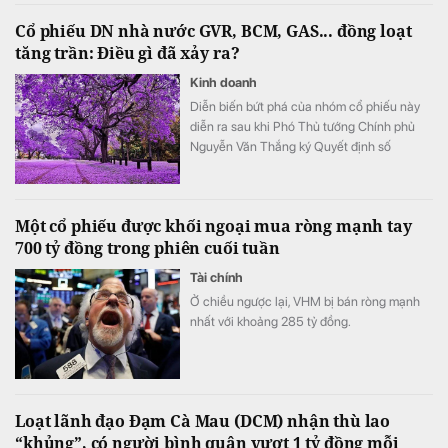
Cổ phiếu DN nhà nước GVR, BCM, GAS... đồng loạt
tăng trần: Điều gì đã xảy ra?
Kinh doanh
Diễn biến bứt phá của nhóm cổ phiếu này
diễn ra sau khi Phó Thủ tướng Chính phủ
Nguyễn Văn Thắng ký Quyết định số
40/2026/QĐ-TTg ngày 05/8/2026 của Thủ
tướng Chính phủ về tiêu chí phân loại
doanh nghiệp để thực hiện cơ cấu lại vốn
Một cổ phiếu được khối ngoại mua ròng mạnh tay
nhà nước tại doanh nghiệp nhà nước, doanh
700 tỷ đồng trong phiên cuối tuần
nghiệp có vốn nhà nước.
Tài chính
Ở chiều ngược lại, VHM bị bán ròng mạnh
nhất với khoảng 285 tỷ đồng.
Loạt lãnh đạo Đạm Cà Mau (DCM) nhận thù lao
“khủng”, có người bình quân vượt 1 tỷ đồng mỗi