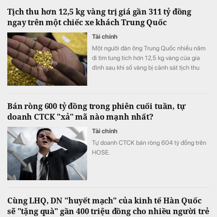
Tịch thu hơn 12,5 kg vàng trị giá gần 311 tỷ đồng
ngay trên một chiếc xe khách Trung Quốc
Tài chính
Một người đàn ông Trung Quốc nhiều năm
đi tìm tung tích hơn 12,5 kg vàng của gia
đình sau khi số vàng bị cảnh sát tịch thu
vào năm 1998.
Bán ròng 600 tỷ đồng trong phiên cuối tuần, tự
doanh CTCK "xả" mã nào mạnh nhất?
Tài chính
Tự doanh CTCK bán ròng 604 tỷ đồng trên
HOSE.
Cùng LHQ, DN "huyết mạch" của kinh tế Hàn Quốc
sẽ "tặng quà" gần 400 triệu đồng cho nhiều người trẻ