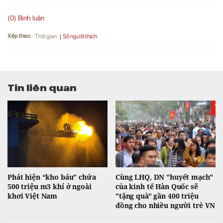
(0) Bình luận
Xếp theo:
Số người thích
Thời gian
Tin liên quan
Phát hiện “kho báu” chứa
Cùng LHQ, DN "huyết mạch"
500 triệu m3 khí ở ngoài
của kinh tế Hàn Quốc sẽ
khơi Việt Nam
"tặng quà" gần 400 triệu
đồng cho nhiều người trẻ VN