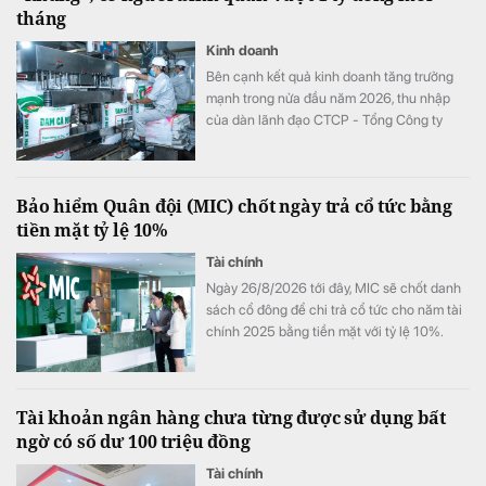
tháng
Kinh doanh
Bên cạnh kết quả kinh doanh tăng trưởng
mạnh trong nửa đầu năm 2026, thu nhập
của dàn lãnh đạo CTCP - Tổng Công ty
Phân bón Dầu khí Cà Mau (Đạm Cà Mau,
HoSE: DCM) cũng tăng vọt so với cùng kỳ
năm trước. Có lãnh đạo nhận thù lao hơn 4
Bảo hiểm Quân đội (MIC) chốt ngày trả cổ tức bằng
tỷ đồng chỉ sau 6 tháng, đặc biệt có trường
tiền mặt tỷ lệ 10%
hợp bình quân vượt 1 tỷ đồng mỗi tháng.
Tài chính
Ngày 26/8/2026 tới đây, MIC sẽ chốt danh
sách cổ đông để chi trả cổ tức cho năm tài
chính 2025 bằng tiền mặt với tỷ lệ 10%.
Tài khoản ngân hàng chưa từng được sử dụng bất
ngờ có số dư 100 triệu đồng
Tài chính