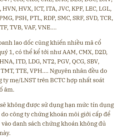
HVN, HVX, ICT, ITA, JVC, KPF, LEC, LGL,
PMG, PSH, PTL, RDP, SMC, SRF, SVD, TCR,
TTF, TVB, VAF, VNE.…
doanh lao dốc cũng khiến nhiều mã cổ
quý 1, có thể kể tới như AAM, CMX, D2D,
HNA, ITD, LDG, NT2, PGV, QCG, SBV,
 TMT, TTE, VPH.… Nguyên nhân đều do
g ty mẹ/LNST trên BCTC hợp nhất soát
số âm.
 sẽ không được sử dụng hạn mức tín dụng
 do công ty chứng khoán môi giới cấp để
p vào danh sách chứng khoán không đủ
này.