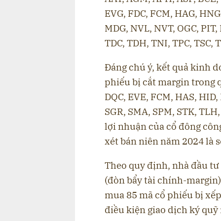
EVG, FDC, FCM, HAG, HNG, 
MDG, NVL, NVT, OGC, PIT, 
TDC, TDH, TNI, TPC, TSC, 
Đáng chú ý, kết quả kinh 
phiếu bị cắt margin trong 
DQC, EVE, FCM, HAS, HID, 
SGR, SMA, SPM, STK, TLH,
lợi nhuận của cổ đông côn
xét bán niên năm 2024 là 
Theo quy định, nhà đầu tư
(đòn bẩy tài chính-margin)
mua 85 mã cổ phiếu bị xế
điều kiện giao dịch ký quỹ 