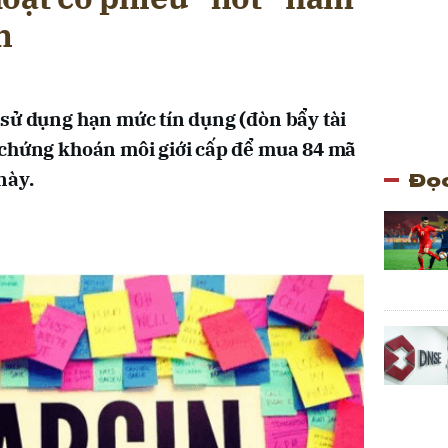
h
sử dụng hạn mức tín dụng (đòn bẩy tài
 chứng khoán môi giới cấp để mua 84 mã
Đọc
này.