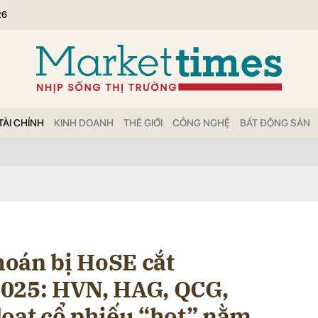
26
bình luận
TÀI CHÍNH
KINH DOANH
THẾ GIỚI
CÔNG NGHỆ
BẤT ĐỘNG SẢN
Hủy
G
oán bị HoSE cắt
2025: HVN, HAG, QCG,
loạt cổ phiếu “hot” nằm