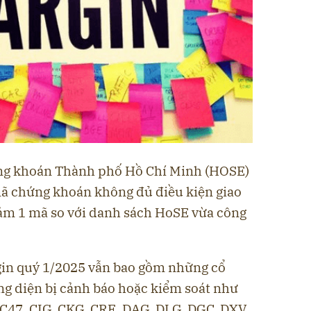
ứng khoán Thành phố Hồ Chí Minh (HOSE)
ã chứng khoán không đủ điều kiện giao
iảm 1 mã so với danh sách HoSE vừa công
gin quý 1/2025 vẫn bao gồm những cổ
g diện bị cảnh báo hoặc kiểm soát như
C47, CIG, CKG, CRE, DAG, DLG, DGC, DXV,