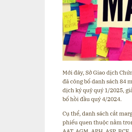
Mới đây, Sở Giao dịch Ch
đã công bố danh sách 84 m
dịch ký quỹ quý 1/2025, g
bố hồi đầu quý 4/2024.
Cụ thể, danh sách cắt mar
phiếu quen thuộc nằm tron
AAT, AGM, APH, ASP, BCE, 