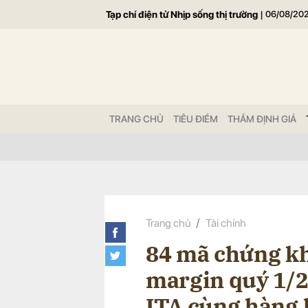
Tạp chí điện tử Nhịp sống thị trường
|
06/08/20
Gửi 
TRANG CHỦ
TIÊU ĐIỂM
THẨM ĐỊNH GIÁ
Trang chủ
Tài chính
84 mã chứng kh
margin quý 1/
ITA cùng hàng 