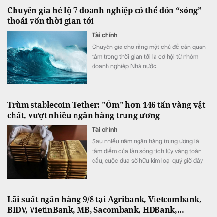
Chuyên gia hé lộ 7 doanh nghiệp có thể đón “sóng”
thoái vốn thời gian tới
Tài chính
Chuyên gia cho rằng một chủ đề cần quan
tâm trong thời gian tới là cơ hội từ nhóm
doanh nghiệp Nhà nước.
Trùm stablecoin Tether: "Ôm" hơn 146 tấn vàng vật
chất, vượt nhiều ngân hàng trung ương
Tài chính
Sau nhiều năm ngân hàng trung ương là
tâm điểm của làn sóng tích lũy vàng toàn
cầu, cuộc đua sở hữu kim loại quý giờ đây
đã có thêm những người chơi mới.
Lãi suất ngân hàng 9/8 tại Agribank, Vietcombank,
BIDV, VietinBank, MB, Sacombank, HDBank,...