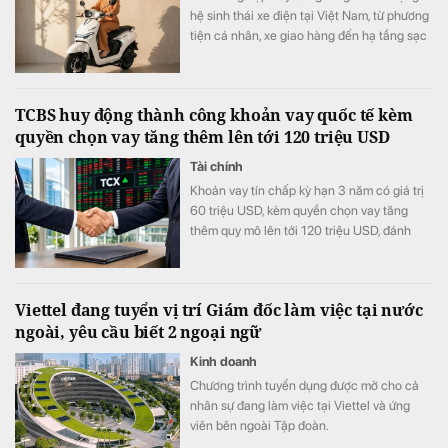
hệ sinh thái xe điện tại Việt Nam, từ phương
tiện cá nhân, xe giao hàng đến hạ tầng sạc
trên toàn quốc.
TCBS huy động thành công khoản vay quốc tế kèm
quyền chọn vay tăng thêm lên tới 120 triệu USD
Tài chính
Khoản vay tín chấp kỳ hạn 3 năm có giá trị
60 triệu USD, kèm quyền chọn vay tăng
thêm quy mô lên tới 120 triệu USD, đánh
dấu lần đầu một công ty chứng khoán Việt
Nam huy động thành công khoản vay trung
dài hạn quốc tế theo cấu trúc này.
Viettel đang tuyển vị trí Giám đốc làm việc tại nước
ngoài, yêu cầu biết 2 ngoại ngữ
Kinh doanh
Chương trình tuyển dụng được mở cho cả
nhân sự đang làm việc tại Viettel và ứng
viên bên ngoài Tập đoàn.