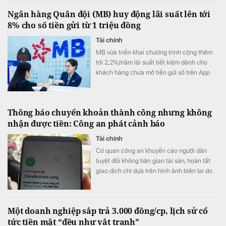
động cộng đồng.
Ngân hàng Quân đội (MB) huy động lãi suất lên tới
8% cho số tiền gửi từ 1 triệu đồng
Tài chính
MB vừa triển khai chương trình cộng thêm
tới 2,2%/năm lãi suất tiết kiệm dành cho
khách hàng chưa mở tiền gửi số trên App
MBBank trong năm 2026. Chỉ từ 1 triệu
đồng, khách hàng có thể hưởng ưu đãi lãi
suất khi gửi tiết kiệm số kỳ hạn từ 1–6 tháng,
Thông báo chuyển khoản thành công nhưng không
với mức lãi suất cao nhất lên tới 8%/năm
nhận được tiền: Công an phát cảnh báo
cho kỳ hạn 6 tháng, theo điều kiện của
chương trình”.
Tài chính
Cơ quan công an khuyến cáo người dân
tuyệt đối không bàn giao tài sản, hoàn tất
giao dịch chỉ dựa trên hình ảnh biên lai do
đối phương cung cấp.
Một doanh nghiệp sắp trả 3.000 đồng/cp, lịch sử cổ
tức tiền mặt “đều như vắt tranh”