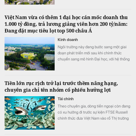
Việt Nam vừa có thêm 1 đại học cán mốc doanh thu
1.000 tỷ đồng, trả lương giảng viên hơn 200 tỷ/năm:
Đang đặt mục tiêu lọt top 500 châu Á
Kinh doanh
Ngôi trường này đang bước sang một giai
đoạn phát triển mới sau khi chính thức
chuyển sang mô hình Đại học, với hệ thống
đào tạo trải rộng từ cao đẳng đến Tiến sĩ.
Tiền lớn rục rịch trở lại trước thềm nâng hạng,
chuyên gia chỉ tên nhóm cổ phiếu hưởng lợi
Tài chính
Theo chuyên gia, dòng tiền ngoại còn đang
có xu hướng đi trước sự kiện FTSE Russell
chính thức đưa Việt Nam vào rổ Thị trường
Mới nổi Thứ cấp từ ngày 21/9/2026.