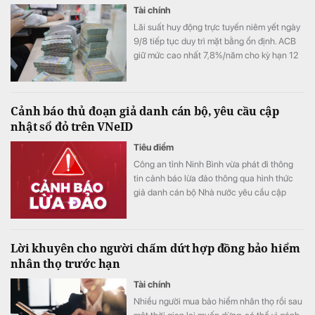
Tài chính
Lãi suất huy động trực tuyến niêm yết ngày
9/8 tiếp tục duy trì mặt bằng ổn định. ACB
giữ mức cao nhất 7,8%/năm cho kỳ hạn 12
tháng, LPBank đứng thứ hai với 7,3%/năm,
trong khi 8 ngân hàng đang niêm yết lãi
suất từ 7%/năm trở lên.
Cảnh báo thủ đoạn giả danh cán bộ, yêu cầu cập
nhật sổ đỏ trên VNeID
Tiêu điểm
Công an tỉnh Ninh Bình vừa phát đi thông
tin cảnh báo lừa đảo thông qua hình thức
giả danh cán bộ Nhà nước yêu cầu cập
nhật sổ đỏ trên VNeID.
Lời khuyên cho người chấm dứt hợp đồng bảo hiểm
nhân thọ trước hạn
Tài chính
Nhiều người mua bảo hiểm nhân thọ rồi sau