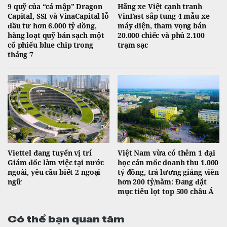
9 quỹ của “cá mập” Dragon
Hãng xe Việt cạnh tranh
Capital, SSI và VinaCapital lỗ
VinFast sắp tung 4 mẫu xe
đầu tư hơn 6.000 tỷ đồng,
máy điện, tham vọng bán
hàng loạt quỹ bán sạch một
20.000 chiếc và phủ 2.100
cổ phiếu blue chip trong
trạm sạc
tháng 7
Viettel đang tuyển vị trí
Việt Nam vừa có thêm 1 đại
Giám đốc làm việc tại nước
học cán mốc doanh thu 1.000
ngoài, yêu cầu biết 2 ngoại
tỷ đồng, trả lương giảng viên
ngữ
hơn 200 tỷ/năm: Đang đặt
mục tiêu lọt top 500 châu Á
Có thể bạn quan tâm