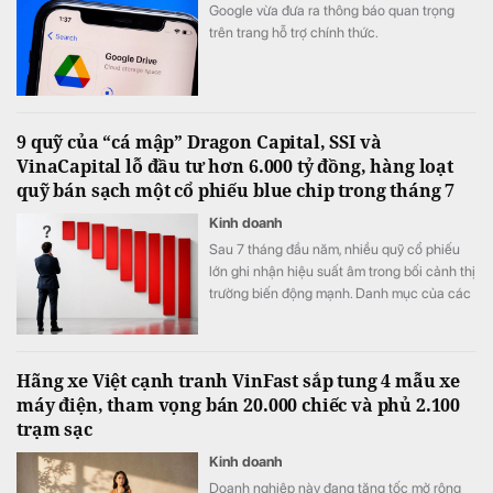
Google vừa đưa ra thông báo quan trọng
trên trang hỗ trợ chính thức.
9 quỹ của “cá mập” Dragon Capital, SSI và
VinaCapital lỗ đầu tư hơn 6.000 tỷ đồng, hàng loạt
quỹ bán sạch một cổ phiếu blue chip trong tháng 7
Kinh doanh
Sau 7 tháng đầu năm, nhiều quỹ cổ phiếu
lớn ghi nhận hiệu suất âm trong bối cảnh thị
trường biến động mạnh. Danh mục của các
quỹ cũng có sự xáo trộn đáng kể, đặc biệt
tại một cổ phiếu từng được nhiều tổ chức
nắm giữ với tỷ trọng lớn.
Hãng xe Việt cạnh tranh VinFast sắp tung 4 mẫu xe
máy điện, tham vọng bán 20.000 chiếc và phủ 2.100
trạm sạc
Kinh doanh
Doanh nghiệp này đang tăng tốc mở rộng