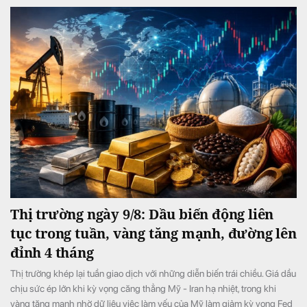
Thị trường ngày 9/8: Dầu biến động liên
tục trong tuần, vàng tăng mạnh, đường lên
đỉnh 4 tháng
Thị trường khép lại tuần giao dịch với những diễn biến trái chiều. Giá dầu
chịu sức ép lớn khi kỳ vọng căng thẳng Mỹ - Iran hạ nhiệt, trong khi
vàng tăng mạnh nhờ dữ liệu việc làm yếu của Mỹ làm giảm kỳ vọng Fed