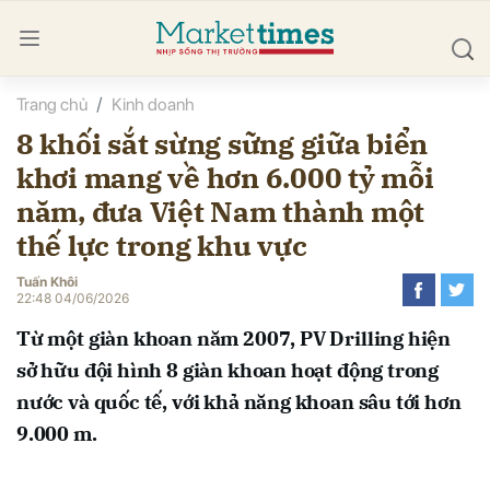
Trang chủ
Kinh doanh
bình luận
8 khối sắt sừng sững giữa biển
khơi mang về hơn 6.000 tỷ mỗi
năm, đưa Việt Nam thành một
thế lực trong khu vực
Tuấn Khôi
22:48 04/06/2026
Hủy
G
Từ một giàn khoan năm 2007, PV Drilling hiện
sở hữu đội hình 8 giàn khoan hoạt động trong
nước và quốc tế, với khả năng khoan sâu tới hơn
9.000 m.