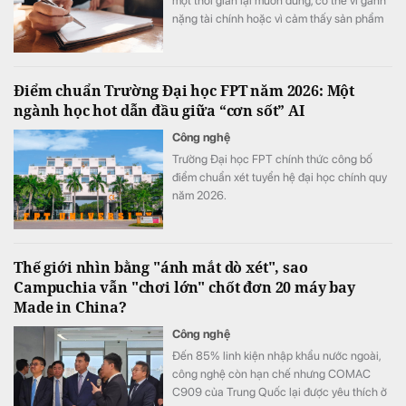
một thời gian lại muốn dừng, có thể vì gánh
nặng tài chính hoặc vì cảm thấy sản phẩm
không phù hợp. Đây là quyết định quan
trọng và thường gây thiệt hại tài chính đáng
kể nếu thực hiện vội vàng.
Điểm chuẩn Trường Đại học FPT năm 2026: Một
ngành học hot dẫn đầu giữa “cơn sốt” AI
Công nghệ
Trường Đại học FPT chính thức công bố
điểm chuẩn xét tuyển hệ đại học chính quy
năm 2026.
Thế giới nhìn bằng "ánh mắt dò xét", sao
Campuchia vẫn "chơi lớn" chốt đơn 20 máy bay
Made in China?
Công nghệ
Đến 85% linh kiện nhập khẩu nước ngoài,
công nghệ còn hạn chế nhưng COMAC
C909 của Trung Quốc lại được yêu thích ở