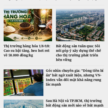
tăng lãi suất. Ở nhóm hàng hóa nông sản, giá đường tăng lên mức cao
nhất 4 tháng do lo ngại nguồn cung thiếu hụt, còn cacao và cà phê diễn
biến phân hóa.
Thị trường hàng hóa 1/8-9/8:
Bất động sản tuần qua: Sôi
Cao su bật tăng, heo hơi rơi
nổi góp ý xây dựng thể chế
về 58.000 đồng/kg
cho thị trường phát triển
bền vững
Góc nhìn chuyên gia: "Dòng tiền bí
ẩn" bất ngờ xuất hiện, nhưng VN-
Index vẫn đối mặt khả năng rung
lắc mạnh
Sau Hà Nội và TP.HCM, thị trường
bất động sản mới nào sẽ hút mạnh