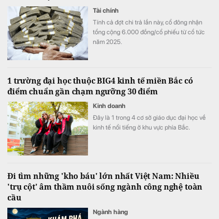
Tài chính
Tính cả đợt chi trả lần này, cổ đông nhận
tổng cộng 6.000 đồng/cổ phiếu từ cổ tức
năm 2025.
1 trường đại học thuộc BIG4 kinh tế miền Bắc có
điểm chuẩn gần chạm ngưỡng 30 điểm
Kinh doanh
Đây là 1 trong 4 cơ sở giáo dục đại học về
kinh tế nổi tiếng ở khu vực phía Bắc.
Đi tìm những 'kho báu' lớn nhất Việt Nam: Nhiều
'trụ cột' âm thầm nuôi sống ngành công nghệ toàn
cầu
Ngành hàng