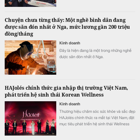
Đông Nam Á.
Chuyện chưa từng thấy: Một nghề bình dân đang
được săn đón nhất ở Nga, mức lương gần 200 triệu
đồng/tháng
Kinh doanh
Đây là hiện đang là một trong những nghề
được săn đón nhất ở Nga.
HAJolés chính thức gia nhập thị trường Việt Nam,
phát triển hệ sinh thái Korean Wellness
Kinh doanh
Thương hiệu chăm sóc sức khỏe và sắc đẹp
HAJolés chính thức ra mắt tại Việt Nam, đặt
mục tiêu phát triển hệ sinh thái Wellness
theo hướng chăm sóc sức khỏe chủ động,
kết nối sản phẩm, chuyên gia và các hoạt