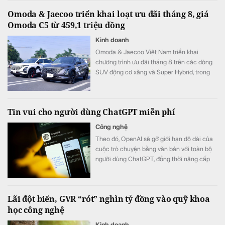
Omoda & Jaecoo triển khai loạt ưu đãi tháng 8, giá
Omoda C5 từ 459,1 triệu đồng
Kinh doanh
Omoda & Jaecoo Việt Nam triển khai
chương trình ưu đãi tháng 8 trên các dòng
SUV động cơ xăng và Super Hybrid, trong
đó một số mẫu được hỗ trợ chi phí nhiên
liệu trong nhiều năm và hỗ trợ lãi suất trong
12 tháng đầu.
Tin vui cho người dùng ChatGPT miễn phí
Công nghệ
Theo đó, OpenAI sẽ gỡ giới hạn độ dài của
cuộc trò chuyện bằng văn bản với toàn bộ
người dùng ChatGPT, đồng thời nâng cấp
các mô hình mặc định.
Lãi đột biến, GVR “rót” nghìn tỷ đồng vào quỹ khoa
học công nghệ
Kinh doanh