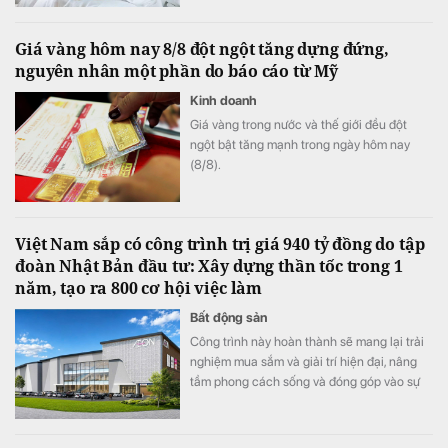
Giá vàng hôm nay 8/8 đột ngột tăng dựng đứng,
nguyên nhân một phần do báo cáo từ Mỹ
Kinh doanh
Giá vàng trong nước và thế giới đều đột
ngột bật tăng mạnh trong ngày hôm nay
(8/8).
Việt Nam sắp có công trình trị giá 940 tỷ đồng do tập
đoàn Nhật Bản đầu tư: Xây dựng thần tốc trong 1
năm, tạo ra 800 cơ hội việc làm
Bất động sản
Công trình này hoàn thành sẽ mang lại trải
nghiệm mua sắm và giải trí hiện đại, nâng
tầm phong cách sống và đóng góp vào sự
phát triển kinh tế – xã hội của cộng đồng
địa phương.