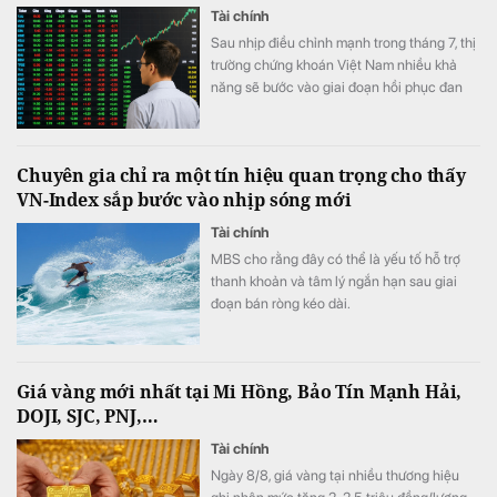
Tài chính
Sau nhịp điều chỉnh mạnh trong tháng 7, thị
trường chứng khoán Việt Nam nhiều khả
năng sẽ bước vào giai đoạn hồi phục đan
xen các phiên rung lắc khi dòng tiền chưa
thực sự cải thiện và tâm lý nhà đầu tư vẫn
thận trọng trước nhiều yếu tố bất định từ
Chuyên gia chỉ ra một tín hiệu quan trọng cho thấy
bên ngoài.
VN-Index sắp bước vào nhịp sóng mới
Tài chính
MBS cho rằng đây có thể là yếu tố hỗ trợ
thanh khoản và tâm lý ngắn hạn sau giai
đoạn bán ròng kéo dài.
Giá vàng mới nhất tại Mi Hồng, Bảo Tín Mạnh Hải,
DOJI, SJC, PNJ,…
Tài chính
Ngày 8/8, giá vàng tại nhiều thương hiệu