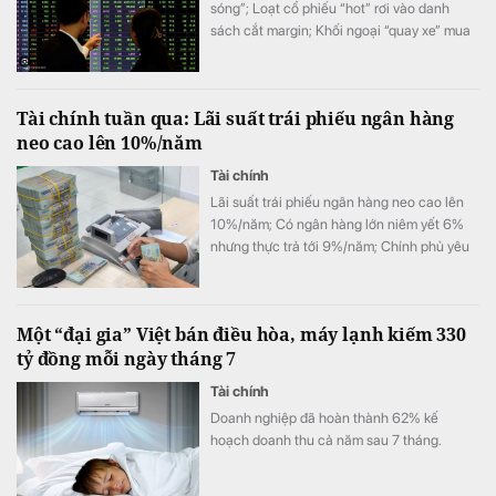
sóng”; Loạt cổ phiếu “hot” rơi vào danh
sách cắt margin; Khối ngoại “quay xe” mua
ròng trở lại; Chứng khoán khó nhằn, tài
khoản mở mới giảm mạnh, …
Tài chính tuần qua: Lãi suất trái phiếu ngân hàng
neo cao lên 10%/năm
Tài chính
Lãi suất trái phiếu ngân hàng neo cao lên
10%/năm; Có ngân hàng lớn niêm yết 6%
nhưng thực trả tới 9%/năm; Chính phủ yêu
cầu nâng tỷ lệ sở hữu Nhà nước tại
VietinBank lên tối thiểu 65%; Nợ xấu của
ngân hàng Agribank hiện nay, …
Một “đại gia” Việt bán điều hòa, máy lạnh kiếm 330
tỷ đồng mỗi ngày tháng 7
Tài chính
Doanh nghiệp đã hoàn thành 62% kế
hoạch doanh thu cả năm sau 7 tháng.