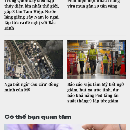
Trung Quốc xây siêu đập
Phát hiện một khách hàng
thủy điện lớn nhất thế giới,
vừa mua gần 20 tấn vàng
gấp 3 lần Tam Hiệp: Nước
láng giềng Tây Nam lo ngại,
lập tức ra đề nghị với Bắc
Kinh
Nga bất ngờ 'cầu cứu' đồng
Báo cáo việc làm Mỹ bất ngờ
minh của Mỹ
giảm, hụt xa ước tính, dự
báo khả năng Fed tăng lãi
suất tháng 9 lập tức giảm
Có thể bạn quan tâm