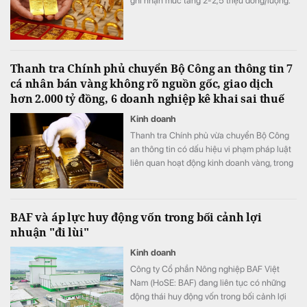
ghi nhận mức tăng 2-2,5 triệu đồng/lượng.
Thanh tra Chính phủ chuyển Bộ Công an thông tin 7
cá nhân bán vàng không rõ nguồn gốc, giao dịch
hơn 2.000 tỷ đồng, 6 doanh nghiệp kê khai sai thuế
Kinh doanh
Thanh tra Chính phủ vừa chuyển Bộ Công
an thông tin có dấu hiệu vi phạm pháp luật
liên quan hoạt động kinh doanh vàng, trong
đó có 7 cá nhân bán vàng nguyên liệu
không rõ nguồn gốc, xuất xứ với tổng giá trị
giao dịch khoảng 2.084 tỷ đồng.
BAF và áp lực huy động vốn trong bối cảnh lợi
nhuận "đi lùi"
Kinh doanh
Công ty Cổ phần Nông nghiệp BAF Việt
Nam (HoSE: BAF) đang liên tục có những
động thái huy động vốn trong bối cảnh lợi