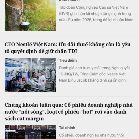
Tập đoàn Công nghiệp Cao su Việt Nam
(GVR) ghi nhận lợi nhuận tăng mạnh trong
nửa đầu năm 2026, trong đó lợi nhuận khác
đóng góp đáng kể. Đáng chú ý, chi phí
nghiên cứu khoa học và công nghệ trong
quý II tăng hơn 145 lần, kéo quỹ phát triển
CEO Nestlé Việt Nam: Ưu đãi thuế không còn là yếu
khoa học và công nghệ của tập đoàn lên
tố quyết định để giữ chân FDI
hơn 1.710 tỷ đồng.
Tiêu điểm
Đánh giá cao tư duy mới trong Nghị quyết
10-NQ/TW, Tổng Giám đốc Nestlé Việt
Nam Binu Jacob khẳng định sự ổn định
chính sách, môi trường đầu tư bền vững và
nhân lực chất lượng cao mới là "chìa khóa"
cốt lõi giữ chân các tập đoàn đa quốc gia
Chứng khoán tuần qua: Cổ phiếu doanh nghiệp nhà
trong bối cảnh áp dụng Thuế tối thiểu toàn
nước “nổi sóng”, loạt cổ phiếu “hot” rơi vào danh
cầu.
sách cắt margin
Tài chính
Cổ phiếu doanh nghiệp nhà nước “nổi