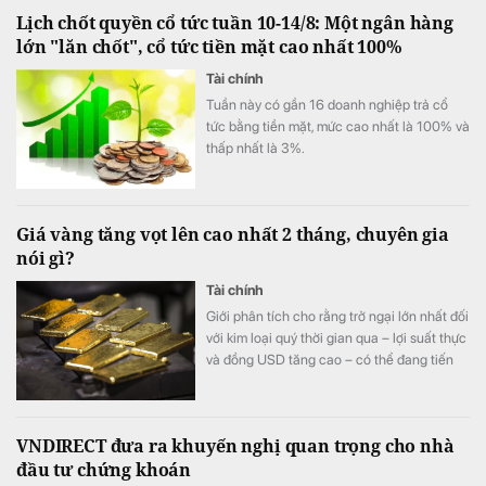
Lịch chốt quyền cổ tức tuần 10-14/8: Một ngân hàng
lớn "lăn chốt", cổ tức tiền mặt cao nhất 100%
Tài chính
Tuần này có gần 16 doanh nghiệp trả cổ
tức bằng tiền mặt, mức cao nhất là 100% và
thấp nhất là 3%.
Giá vàng tăng vọt lên cao nhất 2 tháng, chuyên gia
nói gì?
Tài chính
Giới phân tích cho rằng trở ngại lớn nhất đối
với kim loại quý thời gian qua – lợi suất thực
và đồng USD tăng cao – có thể đang tiến
gần giới hạn.
VNDIRECT đưa ra khuyến nghị quan trọng cho nhà
đầu tư chứng khoán