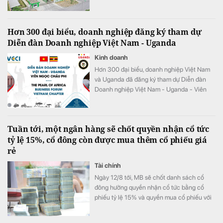
nhuận của doanh nghiệp "đi lùi" so với cùng
kỳ năm 2025.
Hơn 300 đại biểu, doanh nghiệp đăng ký tham dự
Diễn đàn Doanh nghiệp Việt Nam - Uganda
Kinh doanh
Hơn 300 đại biểu, doanh nghiệp Việt Nam
và Uganda đã đăng ký tham dự Diễn đàn
Doanh nghiệp Việt Nam - Uganda - Viên
ngọc Châu Phi (The Pearl of Africa –
Uganda Business Forum & Expo Vietnam
Chapter) năm 2026.
Tuần tới, một ngân hàng sẽ chốt quyền nhận cổ tức
tỷ lệ 15%, cổ đông còn được mua thêm cổ phiếu giá
rẻ
Tài chính
Ngày 12/8 tới, MB sẽ chốt danh sách cổ
đông hưởng quyền nhận cổ tức bằng cổ
phiếu tỷ lệ 15% và quyền mua cổ phiếu với
tỷ lệ 10:1.