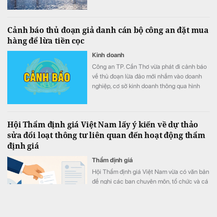
Cảnh báo thủ đoạn giả danh cán bộ công an đặt mua
hàng để lừa tiền cọc
Kinh doanh
Công an TP. Cần Thơ vừa phát đi cảnh báo
về thủ đoạn lừa đảo mới nhắm vào doanh
nghiệp, cơ sở kinh doanh thông qua hình
thức giả danh cán bộ công an hoặc cơ
quan nhà nước đặt mua hàng hóa với số
lượng lớn, sau đó dẫn dụ nạn nhân chuyển
Hội Thẩm định giá Việt Nam lấy ý kiến về dự thảo
tiền đặt cọc cho doanh nghiệp "sân sau" do
sửa đổi loạt thông tư liên quan đến hoạt động thẩm
các đối tượng dựng lên để chiếm đoạt tài
định giá
sản.
Thẩm định giá
Hội Thẩm định giá Việt Nam vừa có văn bản
đề nghị các ban chuyên môn, tổ chức và cá
nhân hội viên tham gia góp ý dự thảo Thông
tư sửa đổi, bổ sung một số thông tư quan
trọng trong lĩnh vực thẩm định giá. Ý kiến