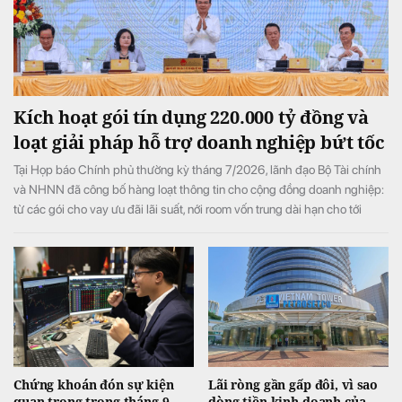
Kích hoạt gói tín dụng 220.000 tỷ đồng và
loạt giải pháp hỗ trợ doanh nghiệp bứt tốc
Tại Họp báo Chính phủ thường kỳ tháng 7/2026, lãnh đạo Bộ Tài chính
và NHNN đã công bố hàng loạt thông tin cho cộng đồng doanh nghiệp:
từ các gói cho vay ưu đãi lãi suất, nới room vốn trung dài hạn cho tới
chính sách gia hạn thuế, tiền thuê đất, tạo đà bứt phá cho toàn nền kinh
tế.
Chứng khoán đón sự kiện
Lãi ròng gần gấp đôi, vì sao
quan trọng trong tháng 9,
dòng tiền kinh doanh của