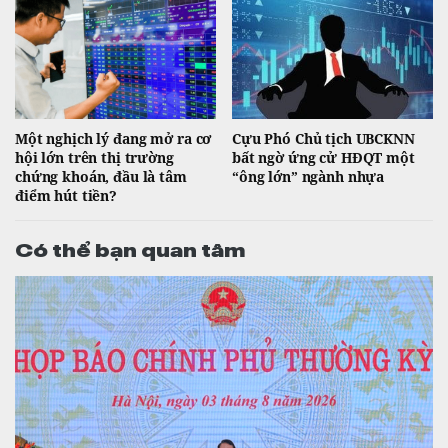
Một nghịch lý đang mở ra cơ
Cựu Phó Chủ tịch UBCKNN
hội lớn trên thị trường
bất ngờ ứng cử HĐQT một
chứng khoán, đầu là tâm
“ông lớn” ngành nhựa
điểm hút tiền?
Có thể bạn quan tâm