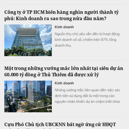
111% kế hoạch lợi nhuận sau thuế.
Công ty ở TP HCM biến hàng nghìn người thành tỷ
phú: Kinh doanh ra sao trong nửa đầu năm?
Kinh doanh
Nguồn thu chủ yếu vẫn đến từ hoạt động
kinh doanh xổ số, chiếm trên 97% tổng
doanh thu.
Một trong những vướng mắc lớn nhất tại siêu dự án
60.000 tỷ đồng ở Thủ Thiêm đã được xử lý
Kinh doanh
Những vướng mắc liên quan đến việc xác
định tiền sử dụng đất là một trong các
nguyên nhân khiến dự án chậm triển khai
dù đã động thổ từ tháng 9/2022.
Cựu Phó Chủ tịch UBCKNN bất ngờ ứng cử HĐQT