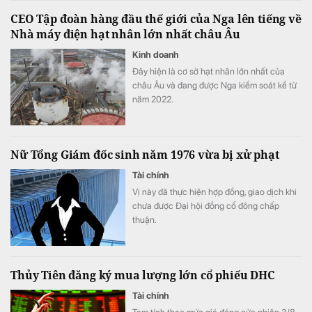
tảng dịch vụ đầu tư số hiện đại – NEO
CEO Tập đoàn hàng đầu thế giới của Nga lên tiếng về
Invest.
Nhà máy điện hạt nhân lớn nhất châu Âu
Kinh doanh
Đây hiện là cơ sở hạt nhân lớn nhất của
châu Âu và đang được Nga kiểm soát kể từ
năm 2022.
Nữ Tổng Giám đốc sinh năm 1976 vừa bị xử phạt
Tài chính
Vị này đã thực hiện hợp đồng, giao dịch khi
chưa được Đại hội đồng cổ đông chấp
thuận.
Thủy Tiên đăng ký mua lượng lớn cổ phiếu DHC
Tài chính