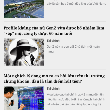
đây là sân bay ở một đặc khu của Việt Nam.
Profile khủng của nữ GenZ vừa được bổ nhiệm làm
“sếp” một công ty dược 60 năm tuổi
Tài chính
GenZ này là con gái Chủ tịch một ngân
hàng.
Một nghịch lý đang mở ra cơ hội lớn trên thị trường
chứng khoán, đầu là tâm điểm hút tiền?
Tài chính
Mùa báo cáo tài chính quý 2 mang đến tín
hiệu tích cực đặc biệt là nhóm phi tài chính
với nhiều cái tên báo lãi kỷ lục nhưng thị
trường có vẻ chưa phản ánh đầy đủ tốc độ