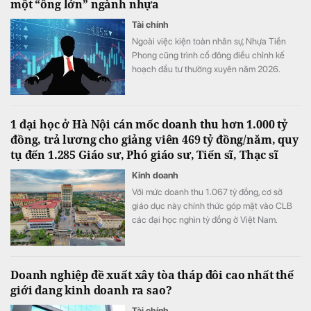
một “ông lớn” ngành nhựa
Tài chính
Ngoài việc kiện toàn nhân sự, Nhựa Tiền
Phong cũng trình cổ đông điều chỉnh kế
hoạch đầu tư thường xuyên năm 2026.
1 đại học ở Hà Nội cán mốc doanh thu hơn 1.000 tỷ
đồng, trả lương cho giảng viên 469 tỷ đồng/năm, quy
tụ đến 1.285 Giáo sư, Phó giáo sư, Tiến sĩ, Thạc sĩ
Kinh doanh
Với mức doanh thu 1.067 tỷ đồng, cơ sở
giáo dục này chính thức góp mặt vào CLB
các đại học nghìn tỷ đồng ở Việt Nam.
Doanh nghiệp đề xuất xây tòa tháp đôi cao nhất thế
giới đang kinh doanh ra sao?
Tài chính