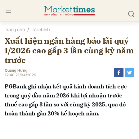
Trang chủ
Tài chính
bình luận
Xuất hiện ngân hàng báo lãi quý
I/2026 cao gấp 3 lần cùng kỳ năm
trước
Quang Hưng
12:40 21/04/2026
PGBank ghi nhận kết quả kinh doanh tích cực
Hủy
G
trong quý đầu năm 2026 khi lợi nhuận trước
thuế cao gấp 3 lần so với cùng kỳ 2025, qua đó
hoàn thành gần 20% kế hoạch năm.