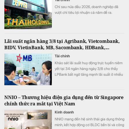
Chỉ sau nửa đầu 2026, doanh nghiệp đã
vượt chỉ tiêu lợi nhuận cả năm đề ra.
Lãi suất ngân hàng 3/8 tại Agribank, Vietcombank,
BIDV, VietinBank, MB, Sacombank, HDBank,...
Tài chính
Khảo sát lãi suất huy động trực tuyến niêm
yết tại 34 ngân hàng ngày 3/8 cho thấy
LPBank bất ngờ tăng mạnh lãi suất ở nhiều
kỳ hạn, ACB vẫn giữ vị trí dẫn đầu thị trường
với lãi suất 7,8%/năm.
NNIO – Thương hiệu điện gia dụng đến từ Singapore
chính thức ra mắt tại Việt Nam
Kinh doanh
NNIO mang đến hệ sinh thái gia dụng thông
minh, kết hợp động cơ BLDC bền bỉ và công