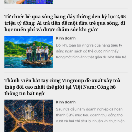
tăng trưởng lợi nhuận.
Từ chiếc bè qua sông bằng dây thừng đến kỷ lục 2,65
triệu tỷ đồng: Ai trả tiền để một đứa trẻ qua sông, đi
học miễn phí và được chăm sóc khi già?
Kinh doanh
Đôi khi, toàn bộ ý nghĩa của hàng triệu tỷ
đồng ngân sách có thể được nhìn thấy
trong một hình ảnh thật giản dị: Một đứa trẻ
khoác cặp, bình thản bước qua dòng nước
xiết.
Thành viên bắt tay cùng Vingroup đề xuất xây toà
tháp đôi cao nhất thế giới tại Việt Nam: Công bố
thông tin bất ngờ
Kinh doanh
Sau nửa đầu năm, doanh nghiệp đã hoàn
thành 59% mục tiêu doanh thu, đồng thời
vượt cả hai chỉ tiêu lợi nhuận khi thực hiện
105% kế hoạch lợi nhuận trước thuế và