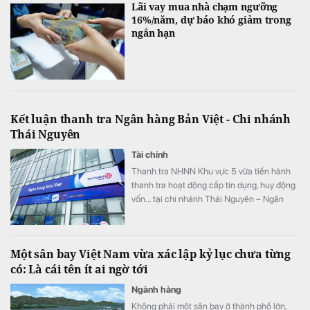
Lãi vay mua nhà chạm ngưỡng
16%/năm, dự báo khó giảm trong
ngắn hạn
Kết luận thanh tra Ngân hàng Bản Việt - Chi nhánh
Thái Nguyên
Tài chính
Thanh tra NHNN Khu vực 5 vừa tiến hành
thanh tra hoạt động cấp tín dụng, huy động
vốn... tại chi nhánh Thái Nguyên – Ngân
hàng TMCP Bản Việt.
Một sân bay Việt Nam vừa xác lập kỷ lục chưa từng
có: Là cái tên ít ai ngờ tới
Ngành hàng
Không phải một sân bay ở thành phố lớn,