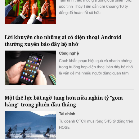
Tạm tính theo mức giá đóng cửa phiên 3/8,
ước tính Thủy Tiên cần chi khoảng 10 tỷ
đồng để hoàn tất sở hữu.
Lời khuyên cho những ai có điện thoại Android
thường xuyên báo đầy bộ nhớ
Công nghệ
Cách khắc phục hiệu quả và nhanh chóng
trong trường hợp điện thoại báo đầy bộ nhớ
là vấn đề mà nhiều người dùng quan tâm.
Một thế lực bất ngờ tung hơn nửa nghìn tỷ "gom
hàng" trong phiên đầu tháng
Tài chính
Tự doanh CTCK mua ròng 545 tỷ đồng trên
HOSE.