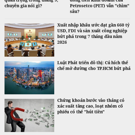
chuyên gia nói gì?
Petrosetco (PET) vẫn "chìm"
sâu?
Xuất nhập khẩu ước đạt gần 660 tỷ
USD, FDI và sản xuất công nghiệp
bứt phá trong 7 tháng đầu năm
2026
Luật Phát triển đô thị: Cú hích thể
chế mở đường cho TP.HCM bứt phá
Chứng khoán bước vào tháng có
xác suất tăng cao, loạt nhóm cổ
phiếu có thể "hút tiền"