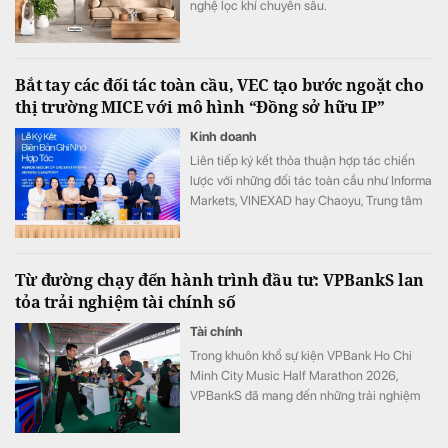
nghệ lọc khí chuyên sâu.
Bắt tay các đối tác toàn cầu, VEC tạo bước ngoặt cho
thị trường MICE với mô hình “Đồng sở hữu IP”
Kinh doanh
Liên tiếp ký kết thỏa thuận hợp tác chiến
lược với những đối tác toàn cầu như Informa
Markets, VINEXAD hay Chaoyu, Trung tâm
Triển lãm Việt Nam (VEC) vừa tạo ra bước
ngoặt cho thị trường MICE (hội nghị, triển
lãm, sự kiện).
Từ đường chạy đến hành trình đầu tư: VPBankS lan
tỏa trải nghiệm tài chính số
Tài chính
Trong khuôn khổ sự kiện VPBank Ho Chi
Minh City Music Half Marathon 2026,
VPBankS đã mang đến những trải nghiệm
đầu tư gần gũi thông qua chuỗi hoạt động
giải trí hấp dẫn và cơ hội khám phá nền