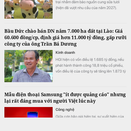
trại nhằm đảm bảo nguồn cung sữa tươi
(hiện đã vượt nhu cầu của năm 2027).
Bầu Đức chào bán DN nắm 7.000 ha đất tại Lào: Giá
60.600 đồng/cp, định giá hơn 11.000 tỷ đồng, gấp rưỡi
công ty của ông Trần Bá Dương
Kinh doanh
HGI hiện có vốn điều lệ 1.685 tỷ đồng, nếu
phát hành thành công 18,8 triệu cổ phiếu,
vốn điều lệ của công ty sẽ tăng lên 1.873 tỷ
đồng.
Mẫu điện thoại Samsung "ít được quảng cáo" nhưng
lại rất đáng mua với người Việt lúc này
Công nghệ
Giữa cơn bão giá hiện tại, sự xuất hiện của
Galaxy S25 FE ở phân khúc giá quanh mốc
13 triệu đồng là lựa chọn phù hợp.