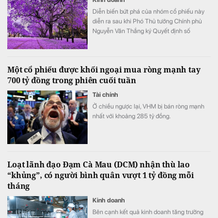
Diễn biến bứt phá của nhóm cổ phiếu này
diễn ra sau khi Phó Thủ tướng Chính phủ
Nguyễn Văn Thắng ký Quyết định số
40/2026/QĐ-TTg ngày 05/8/2026 của Thủ
tướng Chính phủ về tiêu chí phân loại
doanh nghiệp để thực hiện cơ cấu lại vốn
Một cổ phiếu được khối ngoại mua ròng mạnh tay
nhà nước tại doanh nghiệp nhà nước, doanh
700 tỷ đồng trong phiên cuối tuần
nghiệp có vốn nhà nước.
Tài chính
Ở chiều ngược lại, VHM bị bán ròng mạnh
nhất với khoảng 285 tỷ đồng.
Loạt lãnh đạo Đạm Cà Mau (DCM) nhận thù lao
“khủng”, có người bình quân vượt 1 tỷ đồng mỗi
tháng
Kinh doanh
Bên cạnh kết quả kinh doanh tăng trưởng