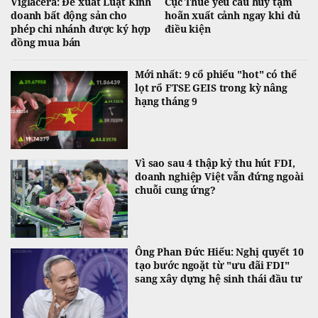
Viglacera: Đề xuất Luật Kinh
Cục Thuế yêu cầu hủy tạm
doanh bất động sản cho
hoãn xuất cảnh ngay khi đủ
phép chi nhánh được ký hợp
điều kiện
đồng mua bán
Mới nhất: 9 cổ phiếu "hot" có thể
lọt rổ FTSE GEIS trong kỳ nâng
hạng tháng 9
Vì sao sau 4 thập kỷ thu hút FDI,
doanh nghiệp Việt vẫn đứng ngoài
chuỗi cung ứng?
Ông Phan Đức Hiếu: Nghị quyết 10
tạo bước ngoặt từ "ưu đãi FDI"
sang xây dựng hệ sinh thái đầu tư