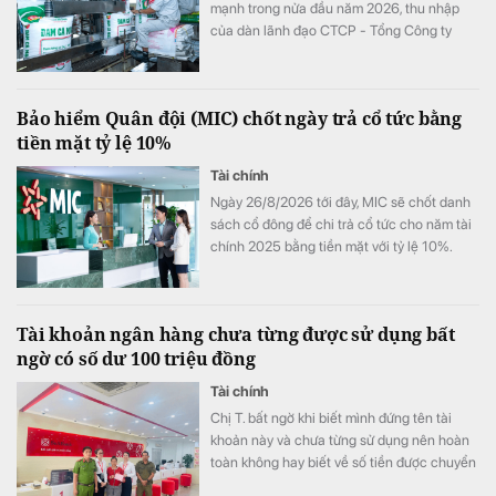
mạnh trong nửa đầu năm 2026, thu nhập
của dàn lãnh đạo CTCP - Tổng Công ty
Phân bón Dầu khí Cà Mau (Đạm Cà Mau,
HoSE: DCM) cũng tăng vọt so với cùng kỳ
năm trước. Có lãnh đạo nhận thù lao hơn 4
Bảo hiểm Quân đội (MIC) chốt ngày trả cổ tức bằng
tỷ đồng chỉ sau 6 tháng, đặc biệt có trường
tiền mặt tỷ lệ 10%
hợp bình quân vượt 1 tỷ đồng mỗi tháng.
Tài chính
Ngày 26/8/2026 tới đây, MIC sẽ chốt danh
sách cổ đông để chi trả cổ tức cho năm tài
chính 2025 bằng tiền mặt với tỷ lệ 10%.
Tài khoản ngân hàng chưa từng được sử dụng bất
ngờ có số dư 100 triệu đồng
Tài chính
Chị T. bất ngờ khi biết mình đứng tên tài
khoản này và chưa từng sử dụng nên hoàn
toàn không hay biết về số tiền được chuyển
khoản vào.