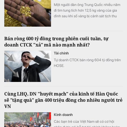
Một người đàn ông Trung Quốc nhiều năm
đi tìm tung tích hơn 12,5 kg vàng của gia
đình sau khi số vàng bị cảnh sát tịch thu
vào năm 1998.
Bán ròng 600 tỷ đồng trong phiên cuối tuần, tự
doanh CTCK "xả" mã nào mạnh nhất?
Tài chính
Tự doanh CTCK bán ròng 604 tỷ đồng trên
HOSE.
Cùng LHQ, DN "huyết mạch" của kinh tế Hàn Quốc
sẽ "tặng quà" gần 400 triệu đồng cho nhiều người trẻ
VN
Kinh doanh
Các bạn trẻ của Việt Nam sẽ có cơ hội