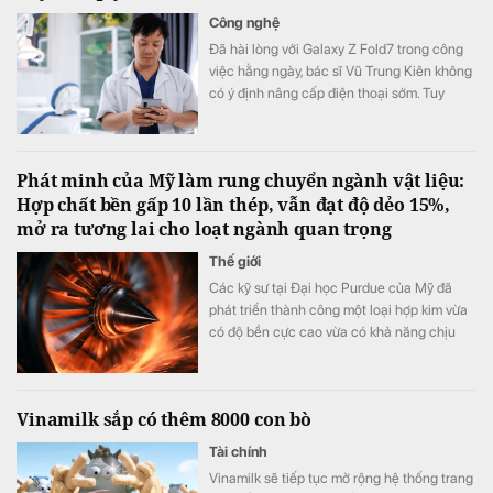
Công nghệ
Đã hài lòng với Galaxy Z Fold7 trong công
việc hằng ngày, bác sĩ Vũ Trung Kiên không
có ý định nâng cấp điện thoại sớm. Tuy
nhiên, Galaxy Z Fold8 vẫn khiến anh quyết
định đặt cọc sớm sau khi ra mắt nhờ những
thay đổi đánh trúng nhu cầu sử dụng thực
Phát minh của Mỹ làm rung chuyển ngành vật liệu:
tế.
Hợp chất bền gấp 10 lần thép, vẫn đạt độ dẻo 15%,
mở ra tương lai cho loạt ngành quan trọng
Thế giới
Các kỹ sư tại Đại học Purdue của Mỹ đã
phát triển thành công một loại hợp kim vừa
có độ bền cực cao vừa có khả năng chịu
biến dạng tốt.
Vinamilk sắp có thêm 8000 con bò
Tài chính
Vinamilk sẽ tiếp tục mở rộng hệ thống trang