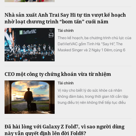
Nhà sản xuất Anh Trai Say Hi tự tin vượt kế hoạch
nhờ loạt chương trình “bom tấn” cuối năm
Tài chính
Theo kế hoạch, ba chương trình chủ lực của
DatVietVAC gồm Tinh Hà “Say Hi”, The
Masked Singer và 2 Ngày 1 Đêm, cùng 6
concert đều được lên lịch phát sóng từ nửa
cuối năm.
CEO một công ty chứng khoán vừa từ nhiệm
Tài chính
Vị này cho biết lý do sức khỏe cá nhân
không đảm bảo, trong thời gian tới cần tập
trung điều trị nên không thể tiếp tục điều
hành.
Đã hài lòng với Galaxy Z Fold7, vì sao người dùng
này vẫn quyết định lên đời Fold8?