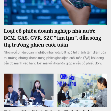
Loạt cổ phiếu doanh nghiệp nhà nước
BCM, GAS, GVR, SZC "tím lịm", dẫn sóng
thị trường phiên cuối tuần
Nhóm cổ phiếu doanh nghiệp nhà nước bất ngờ trở thành tâm điểm của
thị trường chứng khoán trong phiên giao dịch cuối tuần (7/8) khi dòng
tiền đổ mạnh vào hàng loạt mã vốn hóa lớn, giúp nhiều cổ phiếu đồng
loạt tăng kịch trần và đưa VN-Index đảo chiều tăng điểm sau khi mở cửa
trong sắc đỏ.