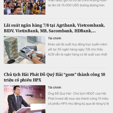
nhận được gói hỗ trợ tài chính không hoàn
lại lên tới 15.000 USD (tương đương hơn
393 triệu đồng) khi tham gia chương trình
này.
Lãi suất ngân hàng 7/8 tại Agribank, Vietcombank,
BIDV, VietinBank, MB, Sacombank, HDBank,...
Tài chính
Khảo sát lãi suất huy động trực tuyến niêm
yết tại 35 ngân hàng ngày 7/8 cho thấy
ACB vẫn là ngân hàng có lãi suất cao nhất
với 7,8%/năm cho kỳ hạn 12 tháng, trong khi
LPBank duy trì mức 7,3%/năm và có 8 ngân
hàng niêm yết lãi suất từ 7%/năm trở lên.
Chủ tịch Hải Phát Đỗ Quý Hải “gom” thành công 10
triệu cổ phiếu HPX
Tài chính
Ông Đỗ Quý Hải- Chủ tịch HĐQT của Hải
Phát Invest đã mua vào thành công 10 triệu
cổ phiếu HPX như đăng ký, qua đó tăng tỷ lệ
sở hữu lên mức 16,71% vốn.