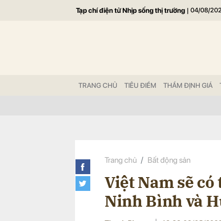
Tạp chí điện tử Nhịp sống thị trường
|
04/08/20
Gửi 
TRANG CHỦ
TIÊU ĐIỂM
THẨM ĐỊNH GIÁ
Trang chủ
Bất động sản
Việt Nam sẽ có 
Ninh Bình và 