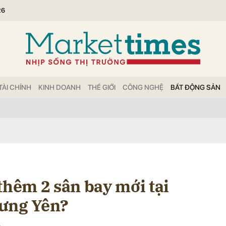
26
bình luận
TÀI CHÍNH
KINH DOANH
THẾ GIỚI
CÔNG NGHỆ
BẤT ĐỘNG SẢN
Hủy
G
thêm 2 sân bay mới tại
Hưng Yên?