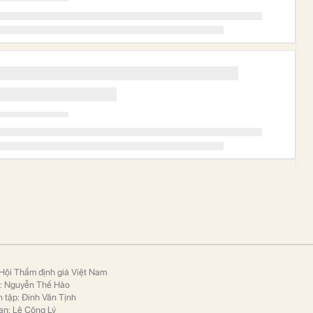
Hội Thẩm định giá Việt Nam
p: Nguyễn Thế Hào
 tập: Đinh Văn Tịnh
ạn: Lê Công Lý