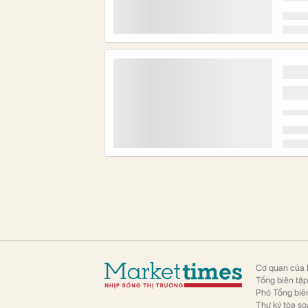
Cơ quan của 
Tổng biên tậ
Phó Tổng biên
Thư ký tòa so