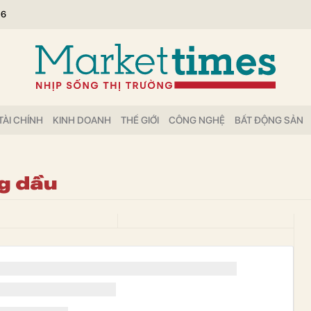
26
TÀI CHÍNH
KINH DOANH
THẾ GIỚI
CÔNG NGHỆ
BẤT ĐỘNG SẢN
ng dầu